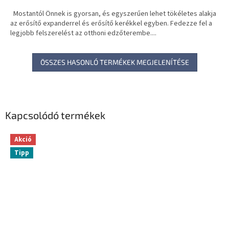
Mostantól Önnek is gyorsan, és egyszerűen lehet tökéletes alakja
az erősítő expanderrel és erősítő kerékkel egyben. Fedezze fel a
legjobb felszerelést az otthoni edzőterembe....
ÖSSZES HASONLÓ TERMÉKEK MEGJELENÍTÉSE
Kapcsolódó termékek
Akció
Tipp