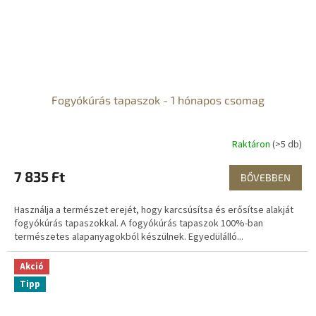
Fogyókúrás tapaszok - 1 hónapos csomag
Raktáron
(>5 db)
7 835 Ft
BŐVEBBEN
Használja a természet erejét, hogy karcsúsítsa és erősítse alakját
fogyókúrás tapaszokkal. A fogyókúrás tapaszok 100%-ban
természetes alapanyagokból készülnek. Egyedülálló...
Akció
Tipp