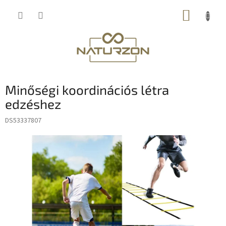
Ugrás
KOSÁR
a
fő
tartalomhoz
Minőségi koordinációs létra
edzéshez
DS53337807