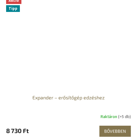
Akció
Tipp
Expander – erősítőgép edzéshez
Raktáron
(>5 db)
8 730 Ft
BŐVEBBEN