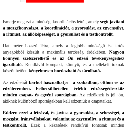
Ismerje meg ezt a minőségi koordinációs létrát, amely
segít javítani
a mozgékonyságot, a koordinációt, a gyorsulást, az egyensúlyt,
a ritmust, az állóképességet, a gyorsulást és a testkontrollt.
Hat méter hosszú létra, amely a legjobb minőségű és tartós
anyagokból készült a maximális tartósság érdekében.
Nagyon
könnyen szétszerelhető és az Ön edzési tevékenységeihez
igazítható.
Rendkívül kompakt, könnyű, és a mellékelt toknak
köszönhetően
kényelmesen hordozható és tárolható.
Az edzőlétrát
bárhol használhatja - a szabadban, otthon és az
edzőteremben.
Felbecsülhetetlen értékű edzéssegédeszköz
minden csapat- és egyéni sportágban.
Az edzőknek is jól jön,
akiknek különböző sportágakban kell edzeniük a csapataikat.
Eddzen ezzel a létrával, és javítsa a gyorsulást, a sebességet, a
mozgást, irányváltásokat, valamint az egyensúlyt, a ritmust és a
testkontrollt.
Ezek a készségek rendkívül fontosak minden