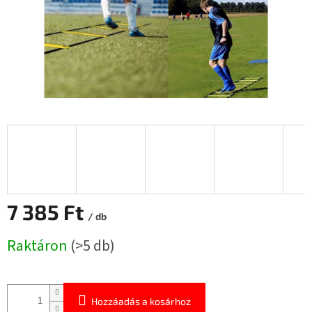
7 385 Ft
/ db
Egységár:
Raktáron
(>5 db)
Hozzáadás a kosárhoz