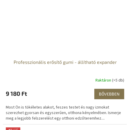
Professzionális erősítő gumi - állítható expander
Raktáron
(>5 db)
9 180 Ft
BŐVEBBEN
Most Ön is tökéletes alakot, feszes testet és nagy izmokat
szerezhet gyorsan és egyszerűen, otthona kényelmében. Ismerje
meg a legjobb felszerelést egy otthoni edzőteremhez....