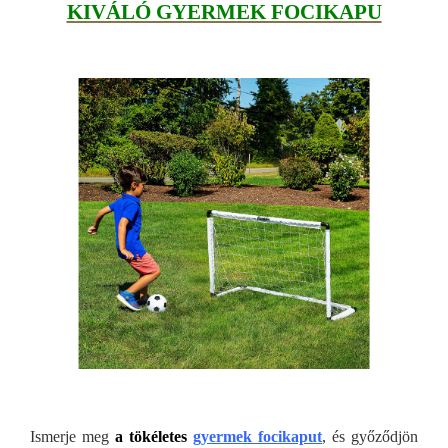
KIVÁLÓ GYERMEK FOCIKAPU
Ismerje meg
a tökéletes
gyermek focikaput
, és győződjön