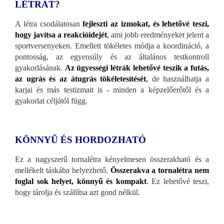
LÉTRÁT?
A létra csodálatosan
fejleszti az izmokat, és lehetővé teszi,
hogy javítsa a reakcióidejét
,
ami jobb eredményeket jelent a
sportversenyeken. Emellett tökéletes módja a koordináció, a
pontosság, az egyensúly és az általános testkontroll
gyakorlásának.
Az ügyességi létrák lehetővé teszik a futás,
az ugrás és az átugrás tökéletesítését
,
de használhatja a
karjai és más testizmait is - minden a képzelőerőtől és a
gyakorlat céljától függ.
KÖNNYŰ ÉS HORDOZHATÓ
Ez a nagyszerű tornalétra kényelmesen összerakható és a
mellékelt táskába helyezhető.
Összerakva a tornalétra nem
foglal sok helyet, könnyű és kompakt
.
Ez lehetővé teszi,
hogy tárolja és szállítsa azt gond nélkül.