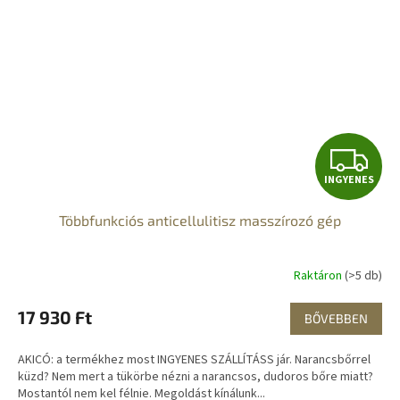
I
INGYENES
N
Többfunkciós anticellulitisz masszírozó gép
G
Y
Raktáron
(>5 db)
E
17 930 Ft
BŐVEBBEN
N
AKICÓ: a termékhez most INGYENES SZÁLLÍTÁSS jár. Narancsbőrrel
E
küzd? Nem mert a tükörbe nézni a narancsos, dudoros bőre miatt?
Mostantól nem kel félnie. Megoldást kínálunk...