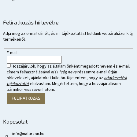
Feliratkozás hírlevélre
Adja meg az e-mail címét, és mi tájékoztatást küldünk webáruházunk új
termékeiről.
E-mail
Hozzájárulok, hogy az általam önként megadott nevem és e-mail
címem felhasználásával a(z)
*cég neve
részemre e-mail útján
hírleveleket, ajánlatokat küldjön. Kijelentem, hogy az
adatkezelési
tájékoztatót
elolvastam. Megértettem, hogy a hozzájárulásom
bármikor visszavonhatom.
FELIRATKOZÁS
Kapcsolat
info
@
naturzon.hu