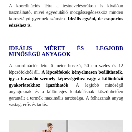
A koordinációs létra a testnevelésórákon is kiválóan
használható, mivel egyedülálló mozgássegédeszköz minden
korosztályú gyermek számára.
Ideális egyéni, de csoportos
edzéshez is.
IDEÁLIS MÉRET ÉS LEGJOBB
MINŐSÉGŰ ANYAGOK
A koordinációs létra 6 méter hosszú, 50 cm széles és 12
lépcsőfokból áll.
A lépcsőfokok kényelmesen beállíthatók,
így a használó személy képességeihez vagy a különböző
gyakorlatokhoz igazíthatók
.
A legjobb minőségű
anyagoknak és a különleges kialakításnak köszönhetően
garantált a termék maximális tartóssága. A felhasznált anyag
vastag, erős és tartós.