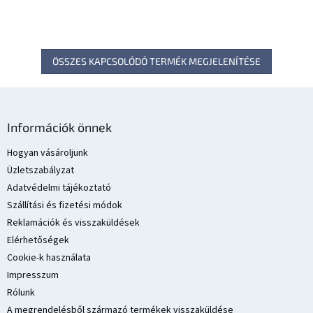
S
ÖSSZES KAPCSOLÓDÓ TERMÉK MEGJELENÍTÉSE
L
á
Információk önnek
b
l
Hogyan vásároljunk
é
Üzletszabályzat
c
Adatvédelmi tájékoztató
Szállítási és fizetési módok
Reklamációk és visszaküldések
Elérhetőségek
Cookie-k használata
Impresszum
Rólunk
A megrendelésből származó termékek visszaküldése