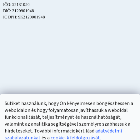
IČO: 52131050
DIČ: 2120901948
IČ DPH: SK2120901948
Sütiket használunk, hogy Ön kényelmesen böngészhessen a
weboldalon és hogy folyamatosan javíthassuk a weboldal
funkcionalitását, teljesítményét és használhatóságát,
valamint az analitika segítségével személyre szabhassuk a
hirdetéseket. További információkért lásd
adatvédelmi
szabályzatunkat
és a
cookie-k feldolgozását
.