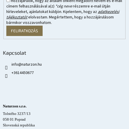
Hozzájárulok, hogy az általam önként megadott nevem és e-mail
címem felhasználásával a(z)
*cég neve
részemre e-mail útján
hírleveleket, ajánlatokat küldjön. Kijelentem, hogy az
adatkezelési
tájékoztatót
elolvastam. Megértettem, hogy a hozzájárulásom
bármikor visszavonhatom.
FELIRATKOZÁS
Kapcsolat
info
@
naturzon.hu
+3614450677
Naturzon s.r.o.
Tolstého 3237/13
058 01 Poprad
Slovenská republika