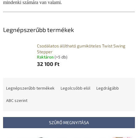
mindenki számára van valami.
Legnépszerűbb termékek
Csodálatos állítható gumiköteles Twist Swing
Stepper
Raktáron
(>5 db)
32 100 Ft
T
e
Legnépszerűbb termékek
Legolcsóbb elöl
Legdrágább
r
m
ABC szerint
é
k
e
SZŰRŐ MEGNYITÁSA
k
r
T