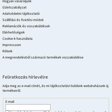
m
l
Hogyan vásároljunk
e
é
Üzletszabályzat
i
c
Adatvédelmi tájékoztató
Szállítási és fizetési módok
Reklamációk és visszaküldések
Elérhetőségek
Cookie-k használata
Impresszum
Rólunk
A megrendelésből származó termékek visszaküldése
Feliratkozás hírlevélre
Adja meg az e-mail címét, és mi tájékoztatást küldünk webáruházunk új
termékeiről.
E-mail