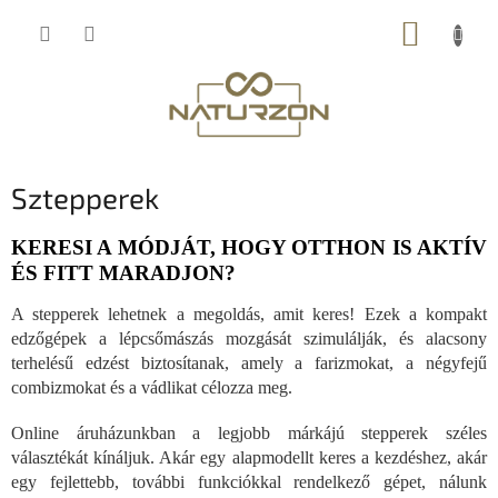
Ugrás
KOSÁR
a
fő
tartalomhoz
Sztepperek
KERESI A MÓDJÁT, HOGY OTTHON IS AKTÍV
ÉS FITT MARADJON?
A stepperek lehetnek a megoldás, amit keres! Ezek a kompakt
edzőgépek a lépcsőmászás mozgását szimulálják, és alacsony
terhelésű edzést biztosítanak, amely a farizmokat, a négyfejű
combizmokat és a vádlikat célozza meg.
Online áruházunkban a legjobb márkájú stepperek széles
választékát kínáljuk. Akár egy alapmodellt keres a kezdéshez, akár
egy fejlettebb, további funkciókkal rendelkező gépet, nálunk