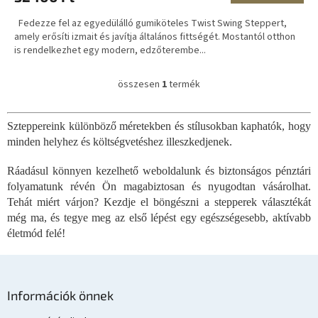
Fedezze fel az egyedülálló gumiköteles Twist Swing Steppert,
amely erősíti izmait és javítja általános fittségét. Mostantól otthon
is rendelkezhet egy modern, edzőterembe...
összesen
1
termék
L
i
s
Szteppereink különböző méretekben és stílusokban kaphatók, hogy
t
minden helyhez és költségvetéshez illeszkedjenek.
a
i
r
Ráadásul könnyen kezelhető weboldalunk és biztonságos pénztári
á
folyamatunk révén Ön magabiztosan és nyugodtan vásárolhat.
n
Tehát miért várjon? Kezdje el böngészni a stepperek választékát
y
még ma, és tegye meg az első lépést egy egészségesebb, aktívabb
í
életmód felé!
t
á
s
L
e
á
l
Információk önnek
e
b