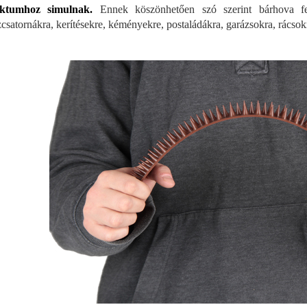
ektumhoz simulnak.
Ennek köszönhetően szó szerint bárhova fels
zcsatornákra, kerítésekre, kéményekre, postaládákra, garázsokra, rácsokr