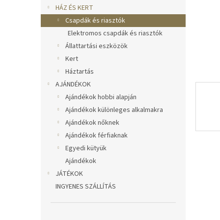
l
HÁZ ÉS KERT
Csapdák és riasztók
Elektromos csapdák és riasztók
Állattartási eszközök
Kert
Háztartás
AJÁNDÉKOK
Ajándékok hobbi alapján
Ajándékok különleges alkalmakra
Ajándékok nőknek
Ajándékok férfiaknak
Egyedi kütyük
Ajándékok
JÁTÉKOK
INGYENES SZÁLLÍTÁS