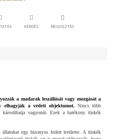
TATÁS
KÉRDÉS
MEGOSZTÁS
yozzák a madarak leszállását vagy mozgását a
y elhagyják a védett objektumot.
Nincs több
 károsíthatja vagyonát. Ezek a hatékony tüskék
llatokat egy bizonyos fedett területre. A tüskék
adárriasztó tüskék azt is megakadályozzák, hogy