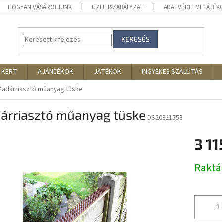
HOGYAN VÁSÁROLJUNK
ÜZLETSZABÁLYZAT
ADATVÉDELMI TÁJÉ
KERESÉS
 KERT
AJÁNDÉKOK
JÁTÉKOK
INGYENES SZÁLLÍTÁS
Madárriasztó műanyag tüske
árriasztó műanyag tüske
DS20321558
3 11
Egységár
Rakt