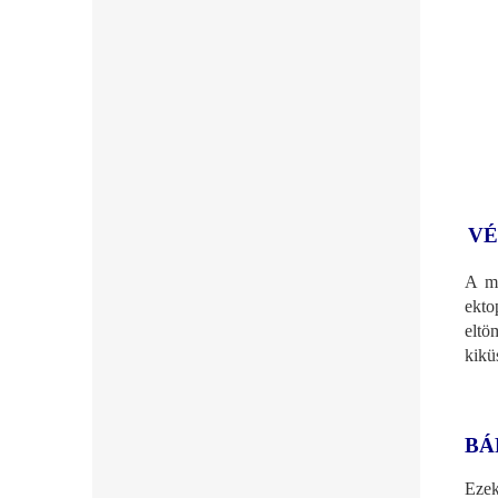
VÉ
A ma
ekto
eltö
kikü
BÁ
Eze