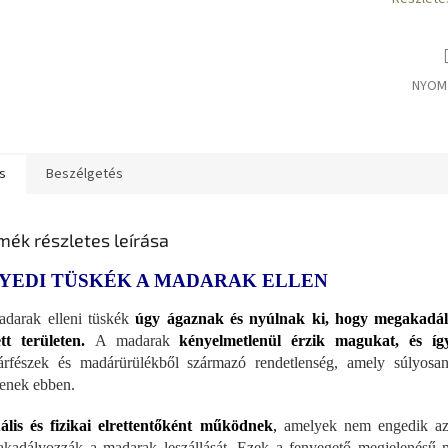
NYOM
s
Beszélgetés
mék részletes leírása
YEDI TÜSKÉK A MADARAK ELLEN
darak elleni tüskék
úgy ágaznak és nyúlnak ki, hogy megakadál
tt területen.
A madarak
kényelmetlenül érzik magukat, és íg
rfészek és madárürülékből származó rendetlenség, amely súlyosan
tenek ebben.
ális és fizikai elrettentőként működnek
,
amelyek nem engedik az á
kadályozzák a madarak leszállását. Ezek a fenyegető megjelenésű m