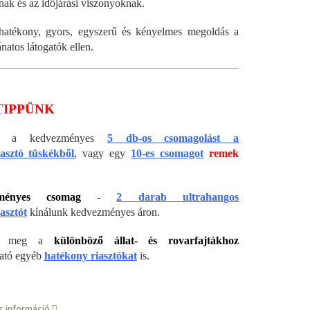
nak és az időjárási viszonyoknak.
hatékony, gyors, egyszerű és kényelmes megoldás a
natos látogatók ellen.
TIPPÜNK
uk a kedvezményes
5 db-os csomagolást a
asztó tüskékből
, vagy egy
10-es csomagot
remek
ményes csomag
-
2 darab ultrahangos
asztót
kínálunk kedvezményes áron.
tse meg a
különböző állat- és rovarfajtákhoz
ató egyéb
hatékony riasztókat
is.
s információ