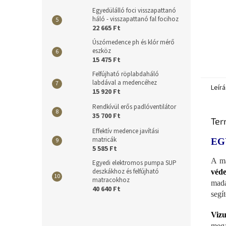
Egyedülálló foci visszapattanó
háló - visszapattanó fal focihoz
22 665 Ft
Úszómedence ph és klór mérő
eszköz
15 475 Ft
Felfújható röplabdaháló
labdával a medencéhez
Leírá
15 920 Ft
Rendkívül erős padlóventilátor
35 700 Ft
Ter
Effektív medence javítási
matricák
EG
5 585 Ft
A ma
Egyedi elektromos pumpa SUP
deszkákhoz és felfújható
véde
matracokhoz
madá
40 640 Ft
segí
Vizu
mega