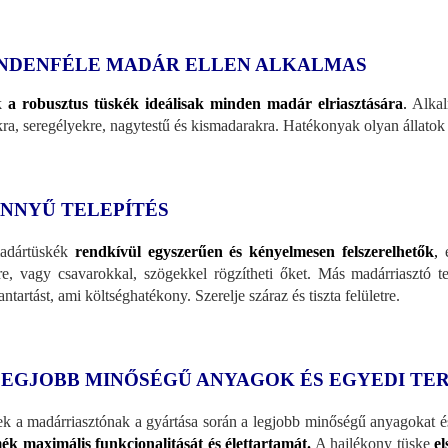
NDENFÉLE MADÁR ELLEN ALKALMAS
k
a robusztus tüskék ideálisak minden madár elriasztására
.
Alkalm
kra, seregélyekre, nagytestű és kismadarakra. Hatékonyak olyan állatok e
NNYŰ TELEPÍTÉS
adártüskék
rendkívül egyszerűen és kényelmesen felszerelhetők
,
é
re, vagy csavarokkal, szögekkel rögzítheti őket. Más madárriasztó
ntartást, ami költséghatékony. Szerelje száraz és tiszta felületre.
LEGJOBB MINŐSÉGŰ ANYAGOK ÉS EGYEDI TE
k a madárriasztónak a gyártása során a legjobb minőségű anyagokat és 
ék maximális funkcionalitását és élettartamát.
A hajlékony tüske
el