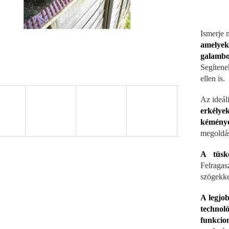
Ismerje 
amelyek
galambok
Segítene
ellen is.
Az ideál
erkély
kémény
megoldás
A tüské
Felraga
szögekkel
A legjo
technoló
funkcion