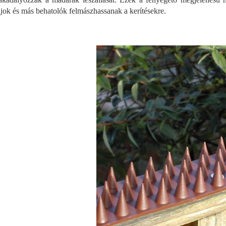
ajok és más behatolók felmászhassanak a kerítésekre.