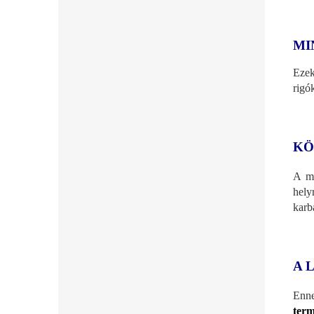
MI
Eze
rigó
KÖ
A m
hely
karba
A 
Enne
term