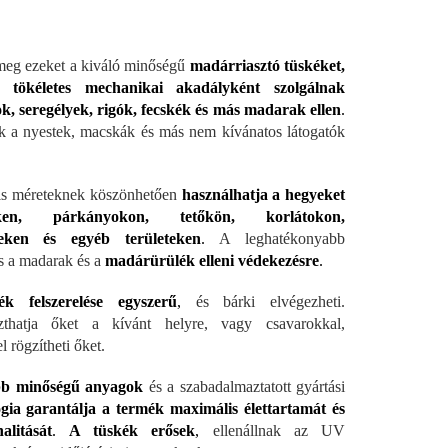
meg ezeket a kiváló minőségű
madárriasztó tüskéket,
 tökéletes mechanikai akadályként szolgálnak
, seregélyek, rigók, fecskék és más madarak ellen
.
k a nyestek, macskák és más nem kívánatos látogatók
is méreteknek köszönhetően
használhatja a hegyeket
eken, párkányokon, tetőkön, korlátokon,
eken és egyéb területeken
.
A leghatékonyabb
 a madarak és a
madárürülék elleni védekezésre
.
k felszerelése egyszerű
,
és bárki elvégezheti.
szthatja őket a kívánt helyre, vagy csavarokkal,
 rögzítheti őket.
bb minőségű anyagok
és a szabadalmaztatott gyártási
gia garantálja a termék maximális élettartamát és
alitását
.
A tüskék erősek
,
ellenállnak az UV