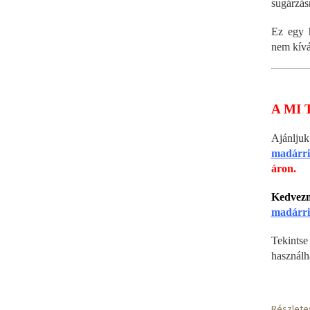
sugárzás
Ez egy 
nem kívá
A MI 
Ajánlj
madárri
áron.
Kedvez
madárri
Tekin
használh
Részlete