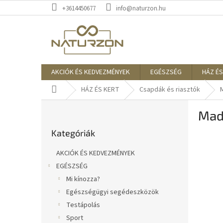
Ugrás
+3614450677
info@naturzon.hu
a
fő
tartalomhoz
AKCIÓK ÉS KEDVEZMÉNYEK
EGÉSZSÉG
HÁZ ÉS
Kezdőlap
HÁZ ÉS KERT
Csapdák és riasztók
O
Mad
l
Kategóriák
d
Kategóriák
átugrása
a
l
AKCIÓK ÉS KEDVEZMÉNYEK
s
EGÉSZSÉG
ó
Mi kínozza?
p
a
Egészségügyi segédeszközök
n
Testápolás
e
Sport