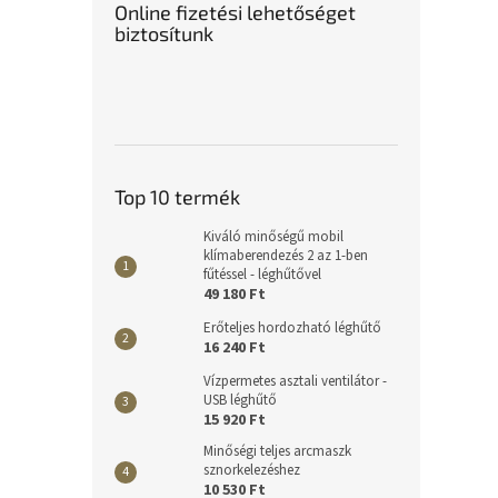
Online fizetési lehetőséget
biztosítunk
Top 10 termék
Kiváló minőségű mobil
klímaberendezés 2 az 1-ben
fűtéssel - léghűtővel
49 180 Ft
Erőteljes hordozható léghűtő
16 240 Ft
Vízpermetes asztali ventilátor -
USB léghűtő
15 920 Ft
Minőségi teljes arcmaszk
sznorkelezéshez
10 530 Ft