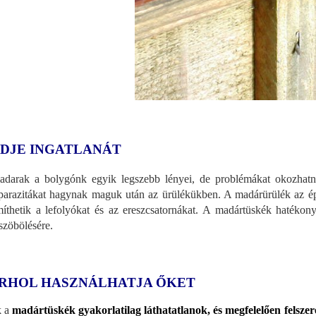
DJE INGATLANÁT
darak a bolygónk egyik legszebb lényei, de problémákat okozhatnak
parazitákat hagynak maguk után az ürülékükben. A madárürülék az ép
míthetik a lefolyókat és az ereszcsatornákat. A madártüskék hatéko
szöbölésére.
RHOL HASZNÁLHATJA ŐKET
k a
madártüskék gyakorlatilag láthatatlanok, és megfelelően felszer