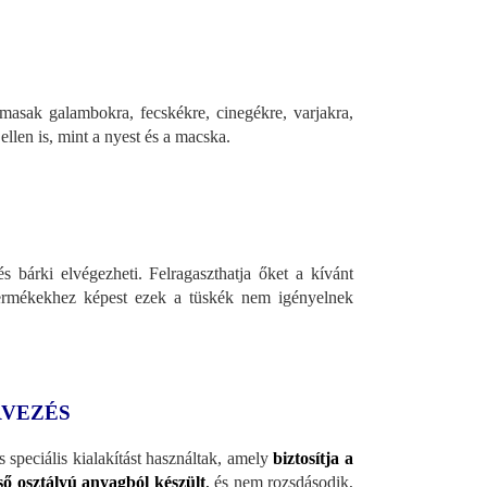
asak galambokra, fecskékre, cinegékre, varjakra,
llen is, mint a nyest és a macska.
s bárki elvégezheti. Felragaszthatja őket a kívánt
 termékekhez képest ezek a tüskék nem igényelnek
RVEZÉS
speciális kialakítást használtak, amely
biztosítja a
ső osztályú anyagból készült
,
és nem rozsdásodik,