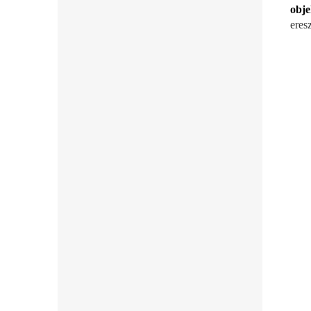
obj
eres