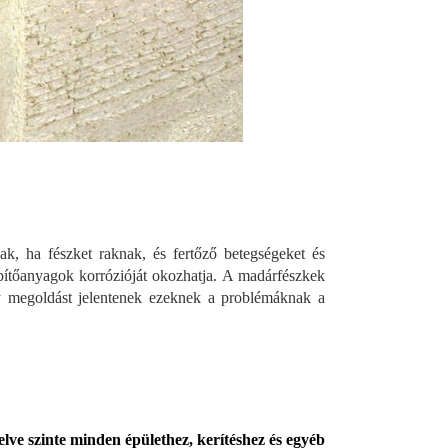
, ha fészket raknak, és fertőző betegségeket és
ítőanyagok korrózióját okozhatja. A madárfészkek
ny megoldást jelentenek ezeknek a problémáknak a
elve szinte minden épülethez, kerítéshez és egyéb