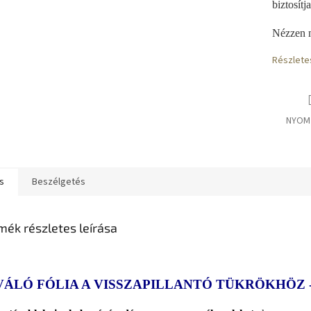
biztosítj
Nézzen
Részlete
NYOM
s
Beszélgetés
mék részletes leírása
VÁLÓ FÓLIA A VISSZAPILLANTÓ TÜKRÖKHÖZ -