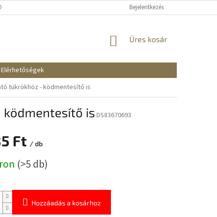
KOZTATÓ
SZÁLLÍTÁSI ÉS FIZETÉSI MÓDOK
Bejelentkezés
REKLAMÁCIÓK ÉS VISSZAKÜ
KOSÁR
Üres kosár
Elérhetőségek
antó tükrökhöz - ködmentesítő is
- ködmentesítő is
DS83670693
85 Ft
/ db
:
áron
(>5 db)
Hozzáadás a kosárhoz