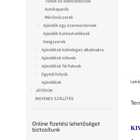
Töltők és indítódobozok
Autókaparók
Mérőműszerek
Ajándék egy ezermesternek
Ajándék borkedvelőknek
Hangszerek
Ajándékok különleges alkalmakra
Ajándékok nőknek
Ajándékok férfiaknak
Egyedi kütyük
Leírá
Ajándékok
JÁTÉKOK
INGYENES SZÁLLÍTÁS
Ter
Online fizetési lehetőséget
KI
biztosítunk