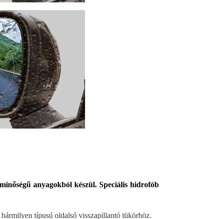
minőségű anyagokból készül. Speciális hidrofób
k bármilyen típusú oldalsó visszapillantó tükörhöz.