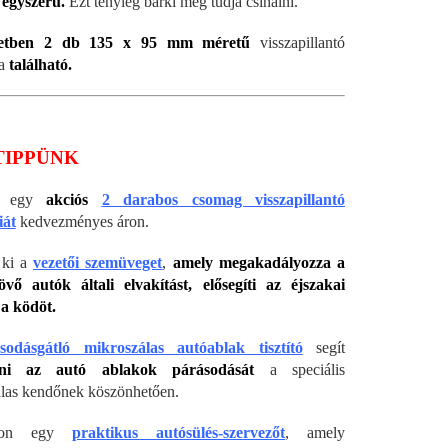
 egyszerű.
Ezt tényleg bárki meg tudja csinálni.
letben 2 db 135 x 95 mm méretű
visszapillantó
ia
található.
TIPPÜNK
ál egy
akciós
2 darabos csomag visszapillantó
iát
kedvezményes áron.
 ki a
vezetői szemüveget
,
amely megakadályozza a
vő autók általi elvakítást, elősegíti az éjszakai
 a ködöt.
odásgátló mikroszálas autóablak tisztító
segít
zni az autó ablakok párásodását
a speciális
las kendőnek köszönhetően.
ljon egy
praktikus autósülés-szervezőt
, amely