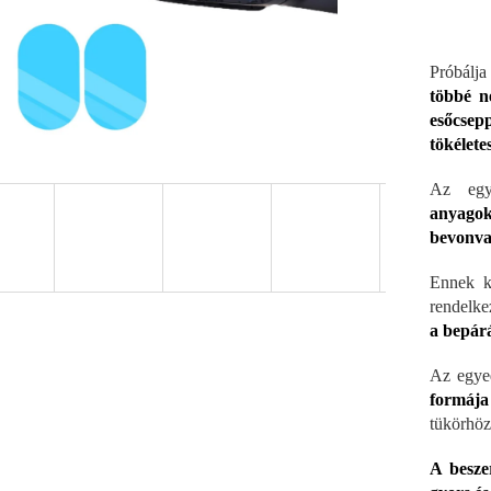
Próbálja
többé n
esőcsep
tökélete
Az egy
anyagok
bevonva
Ennek k
rendelke
a bepárá
Az egyed
formája
tükörhö
A beszer