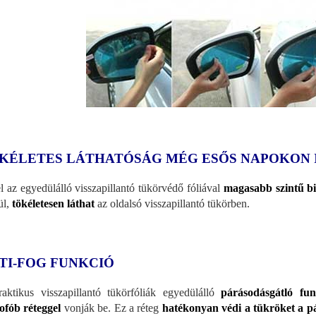
KÉLETES LÁTHATÓSÁG MÉG ESŐS NAPOKON 
l az egyedülálló visszapillantó tükörvédő fóliával
magasabb szintű biz
ül,
tökéletesen láthat
az oldalsó visszapillantó tükörben.
TI-FOG FUNKCIÓ
aktikus visszapillantó tükörfóliák egyedülálló
párásodásgátló fun
ofób réteggel
vonják be. Ez a réteg
hatékonyan védi a tükröket a pá