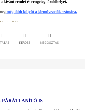
a a
kívánt rendet és rengeteg tárolóhelyet.
 meg
még több kütyüt a járművezetők számára.
s információ
TATÁS
KÉRDÉS
MEGOSZTÁS
 PÁRÁTLANÍTÓ IS