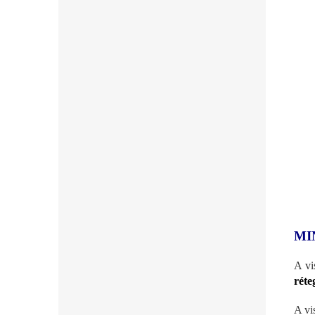
MI
A vi
réte
A vi