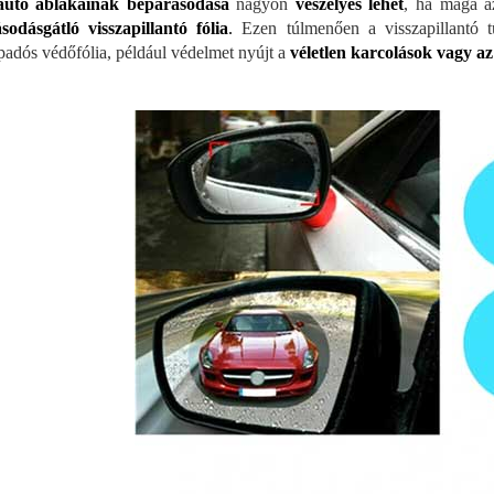
autó ablakainak bepárásodása
nagyon
veszélyes lehet
, ha maga a
sodásgátló visszapillantó fólia
.
Ezen túlmenően a visszapillantó 
padós védőfólia, például védelmet nyújt a
véletlen karcolások vagy az