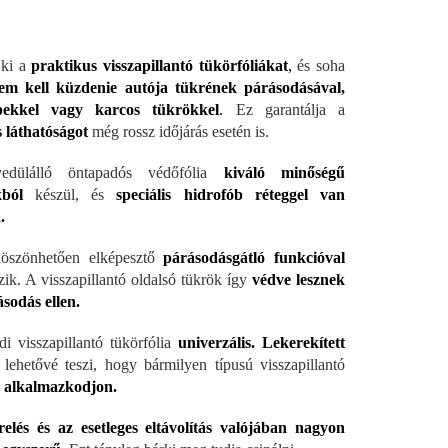
 ki a
praktikus visszapillantó tükörfóliákat
,
és soha
em kell küzdenie autója tükrének párásodásával,
pekkel vagy karcos tükrökkel
.
Ez garantálja a
s láthatóságot
még rossz időjárás esetén is.
edülálló öntapadós védőfólia
kiváló minőségű
ból
készül, és
speciális hidrofób réteggel van
.
öszönhetően elképesztő
párásodásgátló funkcióval
zik. A visszapillantó oldalsó tükrök így
védve lesznek
sodás ellen.
i visszapillantó tükörfólia
univerzális.
Lekerekített
lehetővé teszi, hogy bármilyen típusú visszapillantó
z
alkalmazkodjon.
elés és az esetleges eltávolítás valójában nagyon