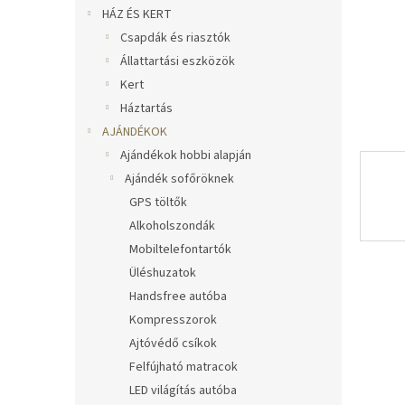
l
HÁZ ÉS KERT
Csapdák és riasztók
Állattartási eszközök
Kert
Háztartás
AJÁNDÉKOK
Ajándékok hobbi alapján
Ajándék sofőröknek
GPS töltők
Alkoholszondák
Mobiltelefontartók
Üléshuzatok
Handsfree autóba
Kompresszorok
Ajtóvédő csíkok
Felfújható matracok
LED világítás autóba