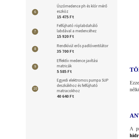
Úszómedence ph és klór mérő
eszköz
15 475 Ft
Felfújható röplabdaháló
labdával a medencéhez
15 920 Ft
Rendkívül erős padlóventilátor
35 700 Ft
Effektív medence javítási
matricák
TÖ
5 585 Ft
Egyedi elektromos pumpa SUP
Ezze
deszkákhoz és felfújható
nélk
matracokhoz
40 640 Ft
AN
A pr
hidr