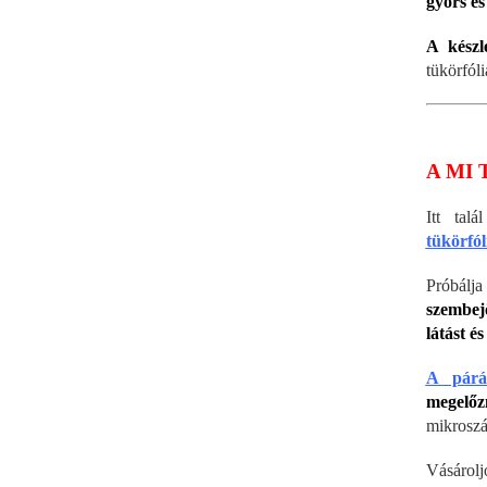
gyors és
A kész
tükörfól
A MI 
Itt tal
tükörfól
Próbálja
szembejö
látást és
A párás
megelő
mikroszá
Vásáro