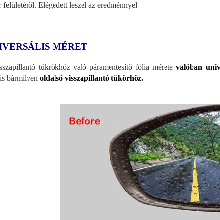
r felületéről. Elégedett leszel az eredménnyel.
IVERSÁLIS MÉRET
sszapillantó tükrökhöz való páramentesítő fólia mérete
valóban uni
lis bármilyen
oldalsó visszapillantó tükörhöz.