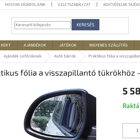
HOGYAN VÁSÁROLJUNK
ÜZLETSZABÁLYZAT
ADATVÉDELMI TÁJÉ
KERESÉS
 KERT
AJÁNDÉKOK
JÁTÉKOK
INGYENES SZÁLLÍTÁS
Ajándék sofőröknek
Autó tükrök
Praktikus fólia a visszapill
tikus fólia a visszapillantó tükrökhöz 
5 5
Egységár
Rakt