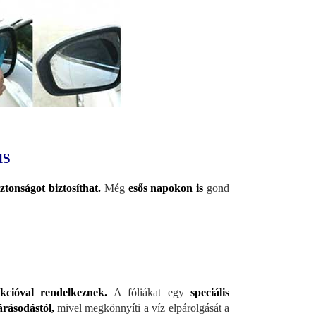
IS
tonságot biztosíthat.
Még
esős napokon is
gond
kcióval rendelkeznek.
A fóliákat egy
speciális
rásodástól,
mivel megkönnyíti a víz elpárolgását a