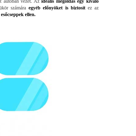
z autóban vezet. Az
ideális megoldás egy kiváló
tükör számára
egyéb előnyöket is biztosít
ez az
 esőcseppek ellen.