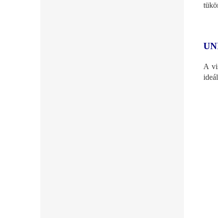
tükö
UN
A vi
ideá