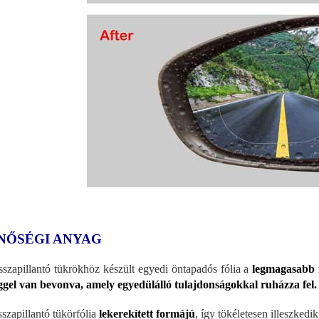
NŐSÉGI ANYAG
sszapillantó tükrökhöz készült egyedi öntapadós fólia a
legmagasabb 
ggel van bevonva, amely egyedülálló tulajdonságokkal ruházza fel.
sszapillantó tükörfólia
lekerekített formájú
, így tökéletesen illeszkedi