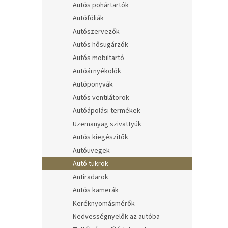
Autós pohártartók
Autófóliák
Autószervezők
Autós hősugárzók
Autós mobiltartó
Autóárnyékolók
Autóponyvák
Autós ventilátorok
Autóápolási termékek
Üzemanyag szivattyúk
Autós kiegészítők
Autóüvegek
Autó tükrök
Antiradarok
Autós kamerák
Keréknyomásmérők
Nedvességnyelők az autóba