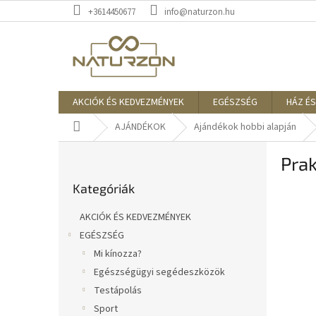
Ugrás
+3614450677
info@naturzon.hu
a
fő
tartalomhoz
AKCIÓK ÉS KEDVEZMÉNYEK
EGÉSZSÉG
HÁZ ÉS
Kezdőlap
AJÁNDÉKOK
Ajándékok hobbi alapján
O
Prak
l
Kategóriák
d
Kategóriák
átugrása
a
l
AKCIÓK ÉS KEDVEZMÉNYEK
s
EGÉSZSÉG
ó
Mi kínozza?
p
a
Egészségügyi segédeszközök
n
Testápolás
e
Sport