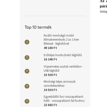
Az 
párá
önta
Top 10 termék
Kiváló minőségű mobil
klímaberendezés 2 az 1-ben
fűtéssel - léghűtővel
49 180 Ft
Erőteljes hordozható léghűtő
16 240 Ft
Vízpermetes asztali ventilátor -
USB léghűtő
15 920 Ft
Minőségi teljes arcmaszk
sznorkelezéshez
10 530 Ft
Egyedülálló foci visszapattanó
háló - visszapattanó fal focihoz
22 665 Ft