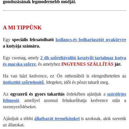
gondozásának legmodernebb módját.
A MI TIPPÜNK
Egy
speciális felcsatolható
kullancs-és bolhariasztót nyakörvre
a kutyája számára.
Egy csomag, amely
2 db szőreltávolító kesztyűt tartalmaz kutya
és macska szőrre
, és amelyhez
INGYENES SZÁLLÍTÁS
jár.
Ha van házi kedvence, ez Ön otthonából is elengedhetetlen az
öntisztító szőrtelenítő
.
Idegeket, időt és pénzt takarít meg.
Az
egyszerű és gyors takarítás
érdekében ajánljuk a
szórófejes
felmosót
,
amellyel azonnal feltakaríthatja kedvence után a
szennyeződéseket.
Ajánljuk a többi
állatbarát termékünket
is azoknak, akik szeretik
az állatokat.