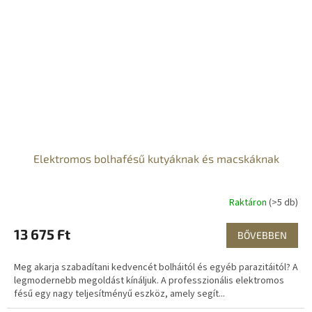
Elektromos bolhafésű kutyáknak és macskáknak
Raktáron
(>5 db)
13 675 Ft
BŐVEBBEN
Meg akarja szabadítani kedvencét bolháitól és egyéb parazitáitól? A
legmodernebb megoldást kínáljuk. A professzionális elektromos
fésű egy nagy teljesítményű eszköz, amely segít...