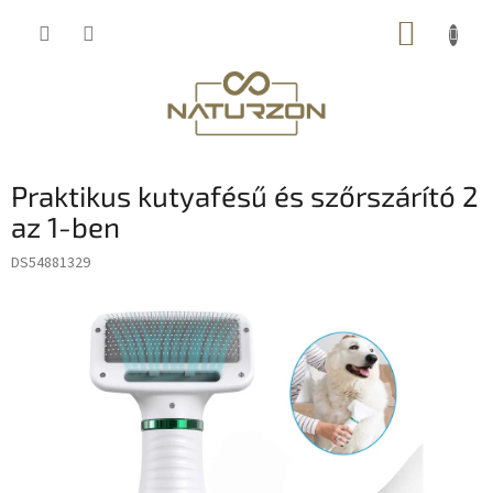
Ugrás
KOSÁR
a
fő
tartalomhoz
Praktikus kutyafésű és szőrszárító 2
az 1-ben
DS54881329