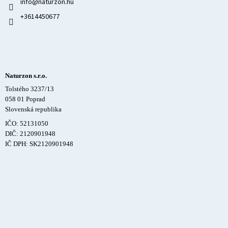
info
@
naturzon.hu
+3614450677
Naturzon s.r.o.
Tolstého 3237/13
058 01 Poprad
Slovenská republika
IČO: 52131050
DIČ: 2120901948
IČ DPH: SK2120901948