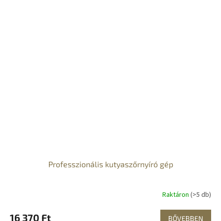
Professzionális kutyaszőrnyíró gép
Raktáron
(>5 db)
16 370 Ft
BŐVEBBEN