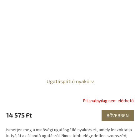
Ugatásgátló nyakörv
Pillanatnyilag nem elérhető
14 575 Ft
BŐVEBBEN
Ismerjen meg a minőségi ugatásgátló nyakörvet, amely leszoktatja
kutyáját az állandó ugatásról. Nincs több elégedetlen szomszéd,