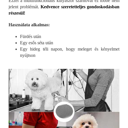
Ezzel a multifunkcionális kutyaszőr szárítóval ez többé nem
jelent problémát.
Kedvence szeretetteljes gondoskodásban
részesül!
Használata alkalmas:
Fürdés után
Egy esős séta után
Egy hideg téli napon, hogy meleget és kényelmet
nyújtson