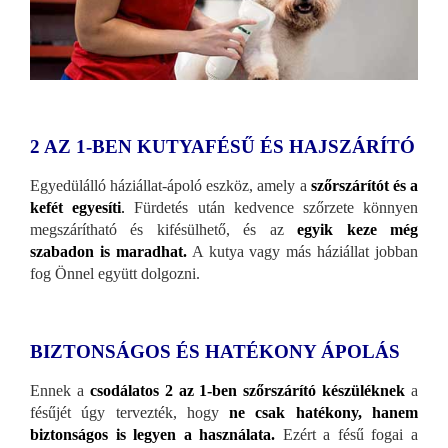
2 AZ 1-BEN KUTYAFÉSŰ ÉS HAJSZÁRÍTÓ
Egyedülálló háziállat-ápoló eszköz, amely a
szőrszárítót és a
kefét egyesíti
.
Fürdetés után kedvence szőrzete könnyen
megszárítható és kifésülhető, és az
egyik keze még
szabadon is maradhat.
A kutya vagy más háziállat jobban
fog Önnel együtt dolgozni.
BIZTONSÁGOS ÉS HATÉKONY ÁPOLÁS
Ennek a
csodálatos 2 az 1-ben szőrszárító készüléknek
a
fésűjét úgy tervezték, hogy
ne csak hatékony, hanem
biztonságos is legyen a használata.
Ezért a fésű fogai a