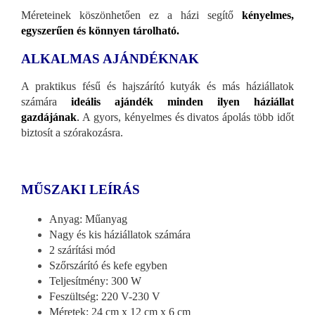
Méreteinek köszönhetően ez a házi segítő
kényelmes,
egyszerűen és könnyen tárolható.
ALKALMAS AJÁNDÉKNAK
A praktikus fésű és hajszárító kutyák és más háziállatok
számára
ideális ajándék minden ilyen háziállat
gazdájának
.
A gyors, kényelmes és divatos ápolás több időt
biztosít a szórakozásra.
MŰSZAKI LEÍRÁS
Anyag: Műanyag
Nagy és kis háziállatok számára
2 szárítási mód
Szőrszárító és kefe egyben
Teljesítmény: 300 W
Feszültség: 220 V-230 V
Méretek: 24 cm x 12 cm x 6 cm