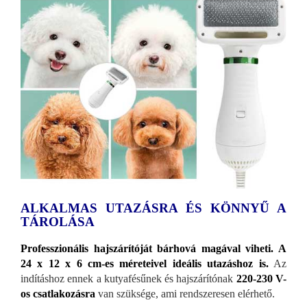
ALKALMAS UTAZÁSRA ÉS KÖNNYŰ A
TÁROLÁSA
Professzionális hajszárítóját bárhová magával viheti. A
24 x 12 x 6 cm-es méreteivel
ideális utazáshoz is.
Az
indításhoz ennek a kutyafésűnek és hajszárítónak
220-230 V-
os csatlakozásra
van szüksége, ami rendszeresen elérhető.