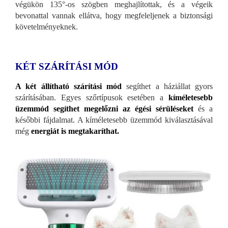
végükön 135°-os szögben meghajlítottak, és a végeik
bevonattal vannak ellátva, hogy megfeleljenek a biztonsági
követelményeknek.
KÉT SZÁRÍTÁSI MÓD
A két állítható szárítási mód
segíthet a háziállat gyors
szárításában. Egyes szőrtípusok esetében a
kíméletesebb
üzemmód
segíthet megelőzni az égési sérüléseket
és a
későbbi fájdalmat. A kíméletesebb üzemmód kiválasztásával
még
energiát is megtakaríthat.