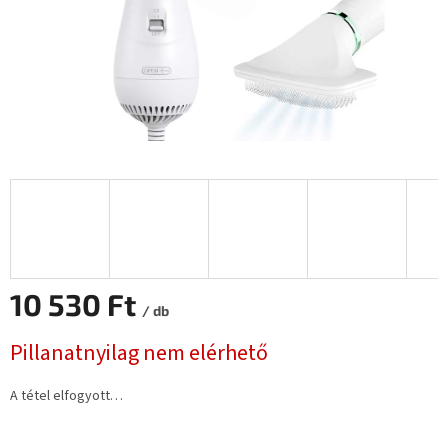
10 530 Ft
/ db
Egységár:
Pillanatnyilag nem elérhető
A tétel elfogyott…