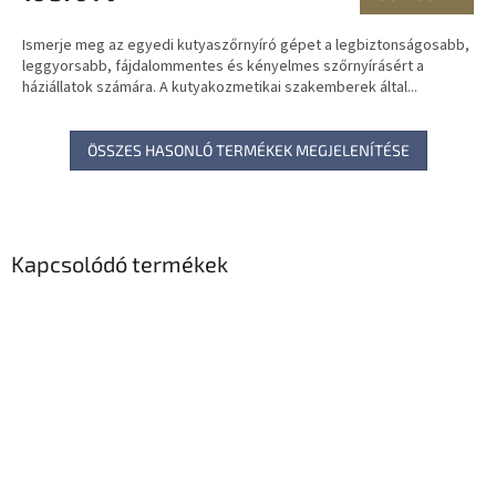
Ismerje meg az egyedi kutyaszőrnyíró gépet a legbiztonságosabb,
leggyorsabb, fájdalommentes és kényelmes szőrnyírásért a
háziállatok számára. A kutyakozmetikai szakemberek által...
ÖSSZES HASONLÓ TERMÉKEK MEGJELENÍTÉSE
Kapcsolódó termékek