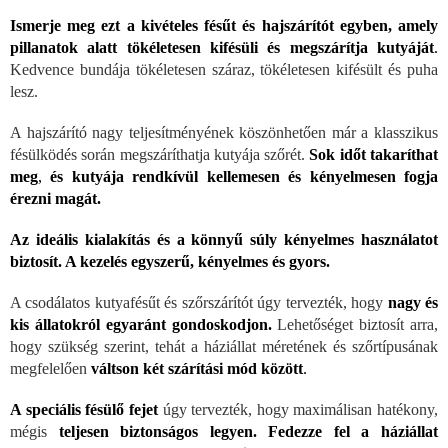
Ismerje meg ezt a kivételes fésűt és hajszárítót egyben, amely
pillanatok alatt tökéletesen kifésüli és megszárítja kutyáját
.
Kedvence bundája tökéletesen száraz, tökéletesen kifésült és puha
lesz.
A hajszárító nagy teljesítményének köszönhetően már a klasszikus
fésülködés során megszáríthatja kutyája szőrét.
Sok időt takaríthat
meg
,
és kutyája rendkívül kellemesen és kényelmesen fogja
érezni magát.
Az ideális kialakítás és a könnyű súly kényelmes használatot
biztosít. A kezelés egyszerű, kényelmes és gyors.
A csodálatos kutyafésűt és szőrszárítót úgy tervezték, hogy
nagy és
kis állatokról egyaránt gondoskodjon.
Lehetőséget biztosít arra,
hogy szükség szerint, tehát a háziállat méretének és szőrtípusának
megfelelően
váltson két szárítási mód között
.
A speciális fésülő fejet
úgy tervezték, hogy maximálisan hatékony,
mégis
teljesen biztonságos legyen. Fedezze fel a háziállat