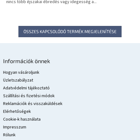
nincs több éjszakai ébredés vagy idegesség a...
ÖSSZES KAPCSOLÓDÓ TERMÉK MEGJELENÍTÉSE
L
á
Információk önnek
b
l
Hogyan vásároljunk
é
Üzletszabályzat
c
Adatvédelmi tájékoztató
Szállítási és fizetési módok
Reklamációk és visszaküldések
Elérhetőségek
Cookie-k használata
Impresszum
Rólunk