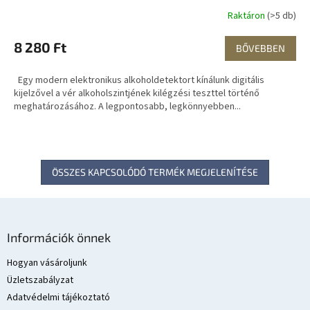
Raktáron
(>5 db)
8 280 Ft
BŐVEBBEN
Egy modern elektronikus alkoholdetektort kínálunk digitális
kijelzővel a vér alkoholszintjének kilégzési teszttel történő
meghatározásához. A legpontosabb, legkönnyebben...
ÖSSZES KAPCSOLÓDÓ TERMÉK MEGJELENÍTÉSE
L
á
Információk önnek
b
l
Hogyan vásároljunk
é
Üzletszabályzat
c
Adatvédelmi tájékoztató