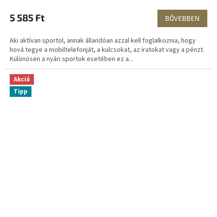
5 585 Ft
BŐVEBBEN
Aki aktívan sportol, annak állandóan azzal kell foglalkoznia, hogy
hová tegye a mobiltelefonját, a kulcsokat, az iratokat vagy a pénzt.
Különösen a nyári sportok esetében ez a...
Akció
Tipp