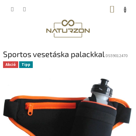
Ugrás
KOSÁR
a
fő
tartalomhoz
Sportos vesetáska palackkal
DS59012470
Akció
Tipp