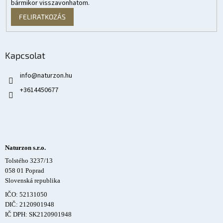
bármikor visszavonhatom.
FELIRATKOZÁS
Kapcsolat
info
@
naturzon.hu
+3614450677
Naturzon s.r.o.
Tolstého 3237/13
058 01 Poprad
Slovenská republika
IČO: 52131050
DIČ: 2120901948
IČ DPH: SK2120901948