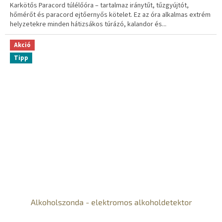
Karkötős Paracord túlélőóra – tartalmaz iránytűt, tűzgyújtót,
hőmérőt és paracord ejtőernyős kötelet. Ez az óra alkalmas extrém
helyzetekre minden hátizsákos túrázó, kalandor és...
Akció
Tipp
Alkoholszonda - elektromos alkoholdetektor