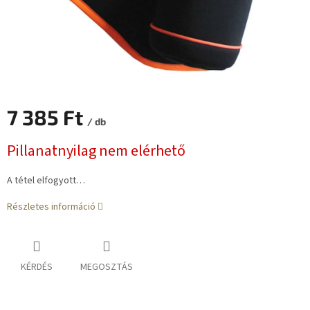
7 385 Ft
/ db
Egységár:
Pillanatnyilag nem elérhető
A tétel elfogyott…
Részletes információ
KÉRDÉS
MEGOSZTÁS