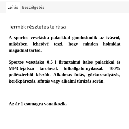
Leírás
Beszélgetés
Termék részletes leírása
A sportos vesetáska palackkal
gondoskodik az ivásról,
miközben lehetővé teszi, hogy minden holmidat
magadnál tartsd.
Sportos
vesetáska
0,5 l űrtartalmú italos palackkal és
MP3-lejátszó tárolóval, fülhallgató-nyílással. 100%
poliészterből készült. Alkalmas futás, görkorcsolyázás,
kerékpározás, sífutás vagy alkalmi túrázás során.
Az ár 1 csomagra vonatkozik.