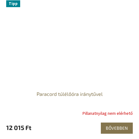
Tipp
Paracord túlélőóra iránytűvel
Pillanatnyilag nem elérhető
12 015 Ft
BŐVEBBEN