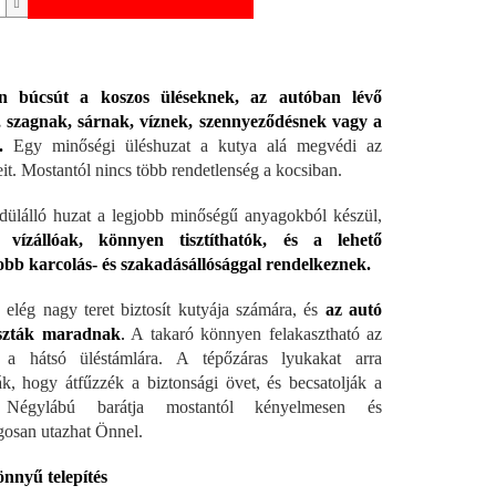
 búcsút a koszos üléseknek, az autóban lévő
, szagnak, sárnak, víznek, szennyeződésnek vagy a
.
Egy minőségi üléshuzat a kutya alá megvédi az
eit. Mostantól nincs több rendetlenség a kocsiban.
ülálló huzat a legjobb minőségű anyagokból készül,
vízállóak, könnyen tisztíthatók, és a lehető
bb karcolás- és szakadásállósággal rendelkeznek.
 elég nagy teret biztosít kutyája számára, és
az autó
tiszták maradnak
.
A takaró könnyen felakasztható az
 a hátsó üléstámlára. A tépőzáras lyukakat arra
ák, hogy átfűzzék a biztonsági övet, és becsatolják a
. Négylábú barátja mostantól kényelmesen és
gosan utazhat Önnel.
nnyű telepítés