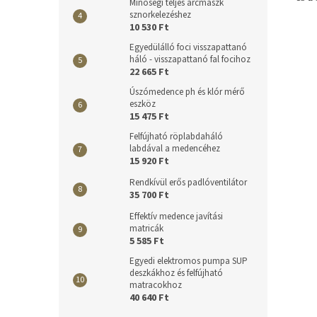
Minőségi teljes arcmaszk
sznorkelezéshez
10 530 Ft
Egyedülálló foci visszapattanó
háló - visszapattanó fal focihoz
22 665 Ft
Úszómedence ph és klór mérő
eszköz
15 475 Ft
Felfújható röplabdaháló
labdával a medencéhez
15 920 Ft
Rendkívül erős padlóventilátor
35 700 Ft
Effektív medence javítási
matricák
5 585 Ft
Egyedi elektromos pumpa SUP
deszkákhoz és felfújható
matracokhoz
40 640 Ft