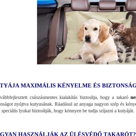
TYÁJA MAXIMÁLIS KÉNYELME ÉS BIZTONSÁ
vábbfejlesztett csúszásmentes kialakítás biztosítja, hogy a takaró
ne
onságot nyújtva kutyusának. Ráadásul az anyaga nagyon szép és kényel
 speciális lyukai biztosítják, hogy könnyen be tudja szíjazni a kutyáját.
GYAN HASZNÁLJÁK AZ ÜLÉSVÉDŐ TAKARÓT?