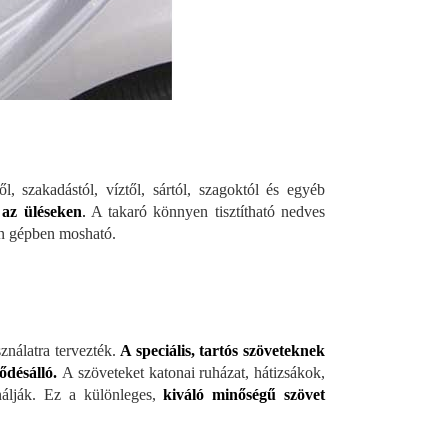
, szakadástól, víztől, sártól, szagoktól és egyéb
 az üléseken
.
A takaró könnyen tisztítható nedves
ben gépben mosható.
ználatra tervezték.
A speciális, tartós szöveteknek
ződésálló.
A szöveteket katonai ruházat, hátizsákok,
nálják. Ez a különleges,
kiváló minőségű szövet