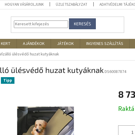
HOGYAN VÁSÁROLJUNK
ÜZLETSZABÁLYZAT
ADATVÉDELMI TÁJÉ
KERESÉS
 KERT
AJÁNDÉKOK
JÁTÉKOK
INGYENES SZÁLLÍTÁS
Vízálló ülésvédő huzat kutyáknak
lló ülésvédő huzat kutyáknak
DS60087874
Tipp
8 7
Egységár
Rakt