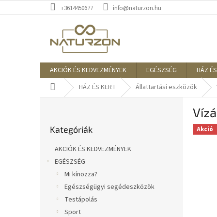
Ugrás
+3614450677
info@naturzon.hu
a
fő
tartalomhoz
AKCIÓK ÉS KEDVEZMÉNYEK
EGÉSZSÉG
HÁZ ÉS
Kezdőlap
HÁZ ÉS KERT
Állattartási eszközök
O
Vízá
l
Kategóriák
d
Kategóriák
átugrása
Akció
a
l
AKCIÓK ÉS KEDVEZMÉNYEK
s
EGÉSZSÉG
ó
Mi kínozza?
p
a
Egészségügyi segédeszközök
n
Testápolás
e
Sport