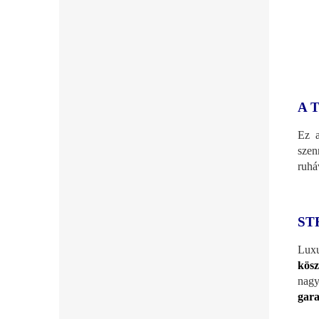
A 
Ez a
szen
ruhá
ST
Luxu
kösz
nagy
gara