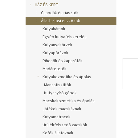
l
HÁZ ÉS KERT
Csapdák és riasztók
Állattartási eszközök
Kutyahámok
Egyéb kutyafelszerelés
Kutyanyakörvek
Kutyapórázok
Pihenők és kaparófák
Madáretetők
Kutyakozmetika és ápolás
Mancstisztítók
Kutyanyíró gépek
Macskakozmetika és ápolás
Játékok macskáknak
Kutyamatracok
Ürülékfelszedő zacskók
Kefék állatoknak