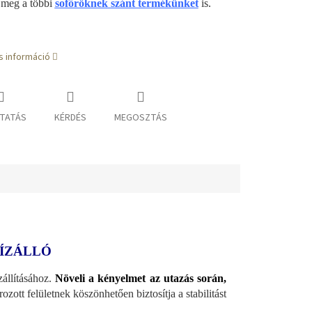
 meg a többi
sofőröknek szánt termékünket
is.
s információ
TATÁS
KÉRDÉS
MEGOSZTÁS
VÍZÁLLÓ
zállításához.
Növeli a kényelmet az utazás során,
zott felületnek köszönhetően biztosítja a stabilitást