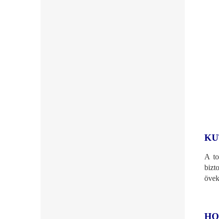
KU
A to
bizt
övek
HO