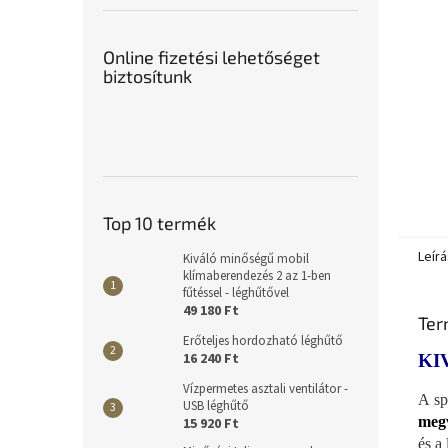
Online fizetési lehetőséget
biztosítunk
Top 10 termék
Leírá
Kiváló minőségű mobil
klímaberendezés 2 az 1-ben
fűtéssel - léghűtővel
49 180 Ft
Ter
Erőteljes hordozható léghűtő
16 240 Ft
KI
Vízpermetes asztali ventilátor -
A sp
USB léghűtő
megv
15 920 Ft
és a