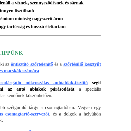
lenáll a víznek, szennyeződésnek és sárnak
nnyen tisztítható
émium minőség nagyszerű áron
gy tartósság és hosszú élettartam
TIPPÜNK
 ki az
öntisztító szőrtelenítő
és a
szőrfésülő kesztyűt
és macskák számára
sodásgátló mikroszálas autóablak-tisztító
segít
zni az autó ablakok párásodását
a speciális
las kendőnek köszönhetően.
öbb szétguruló tárgy a csomagtartóban. Vegyen egy
us csomagtartó-szervezőt
, és a dolgok a helyükön
k.