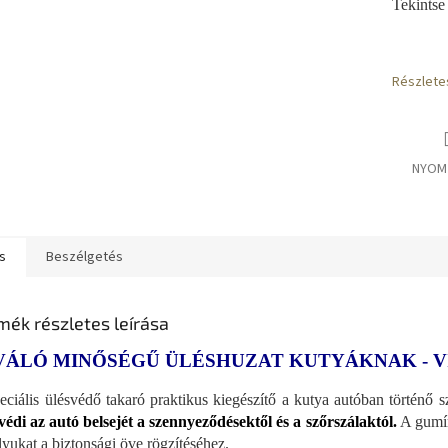
Tekintse
Részlete
NYOM
s
Beszélgetés
mék részletes leírása
VÁLÓ MINŐSÉGŰ ÜLÉSHUZAT KUTYÁKNAK - 
eciális ülésvédő takaró praktikus kiegészítő a kutya autóban történő s
édi az autó belsejét a szennyeződésektől és a szőrszálaktól.
A gumíro
 lyukat a biztonsági öve rögzítéséhez.