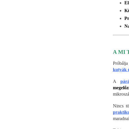
El
Kö
Pr
Na
A MI 
Próbálja
kutyák 
A
párá
megelő
mikroszá
Nincs t
praktik
maradna