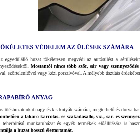
TÖKÉLETES VÉDELEM AZ ÜLÉSEK SZÁMÁRA
z egyedülálló huzat tökéletesen megvédi az autósülést a sérülésektől
nyeződésektől.
Mostantól nincs több szőr, sár vagy szennyeződés
val, szőrtelenítővel vagy kézi porszívóval. A mélyebb tisztítás érdeké
RAPABÍRÓ ANYAG
s üléshuzatunkat nagy és kis kutyák számára, megterhelő és durva has
önhetően a takaró karcolás- és szakadásálló, víz-, sár- és szennye
 teherbírású munkaruházat és egyéb termékek előállítására is hasz
ntálja a huzat hosszú élettartamát.