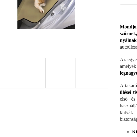
Mondjon
szőrnek
nyálnak
autóülés
Az egyed
amelyek
legnagyo
A takaró
ülései 
első és
használj
kutyát
biztonsá
Kö