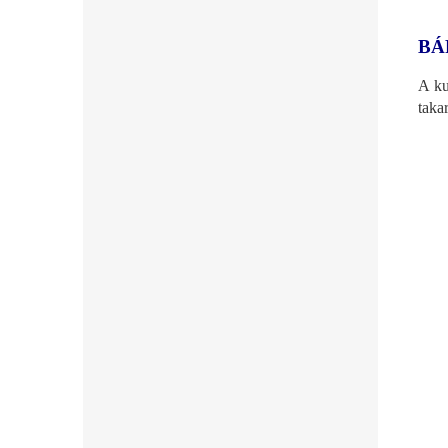
BÁ
A ku
taka