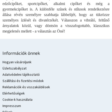
e
edzőcipőket, sportcipőket, alkalmi cipőket és még a
l
gyermekcipőket is. A különféle színek és stílusok rendelkezésre
e
állása révén személyre szabhatja lábbelijét, hogy az tükrözze
m
személyes ízlését és divatérzékét. Válasszon a vibráló, feltűnő
e
árnyalatok közül, vagy döntsön a visszafogottabb, klasszikus
i
megjelenés mellett - a választás az Öné!
L
á
Információk önnek
b
l
Hogyan vásároljunk
é
Üzletszabályzat
c
Adatvédelmi tájékoztató
Szállítási és fizetési módok
Reklamációk és visszaküldések
Elérhetőségek
Cookie-k használata
Impresszum