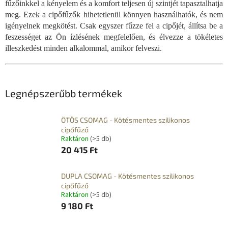
fűzőinkkel a kényelem és a komfort teljesen új szintjét tapasztalhatja
meg. Ezek a cipőfűzők hihetetlenül könnyen használhatók, és nem
igényelnek megkötést. Csak egyszer fűzze fel a cipőjét, állítsa be a
feszességet az Ön ízlésének megfelelően, és élvezze a tökéletes
illeszkedést minden alkalommal, amikor felveszi.
Legnépszerűbb termékek
ÖTÖS CSOMAG - Kötésmentes szilikonos
cipőfűző
Raktáron
(>5 db)
20 415 Ft
DUPLA CSOMAG - Kötésmentes szilikonos
cipőfűző
Raktáron
(>5 db)
9 180 Ft