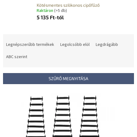
Kötésmentes szilikonos cipőfűző
Raktáron
(>5 db)
5 135 Ft-tól
T
e
Legnépszerűbb termékek
Legolcsóbb elöl
Legdrágább
r
m
ABC szerint
é
k
e
SZŰRŐ MEGNYITÁSA
k
r
T
e
e
n
r
d
m
e
é
z
k
é
e