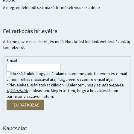
Rólunk
A megrendelésből származó termékek visszaküldése
Feliratkozás hírlevélre
Adja meg az e-mail címét, és mi tájékoztatást küldünk webáruházunk új
termékeiről.
E-mail
Hozzájárulok, hogy az általam önként megadott nevem és e-mail
címem felhasználásával a(z)
*cég neve
részemre e-mail útján
hírleveleket, ajánlatokat küldjön. Kijelentem, hogy az
adatkezelési
tájékoztatót
elolvastam. Megértettem, hogy a hozzájárulásom
bármikor visszavonhatom.
FELIRATKOZÁS
Kapcsolat