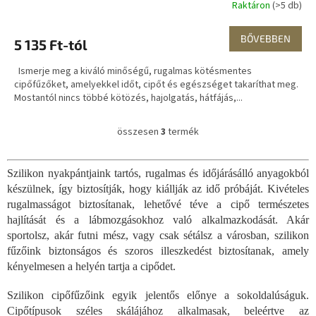
Raktáron
(>5 db)
BŐVEBBEN
5 135 Ft-tól
Ismerje meg a kiváló minőségű, rugalmas kötésmentes
cipőfűzőket, amelyekkel időt, cipőt és egészséget takaríthat meg.
Mostantól nincs többé kötözés, hajolgatás, hátfájás,...
összesen
3
termék
L
i
s
Szilikon nyakpántjaink tartós, rugalmas és időjárásálló anyagokból
t
készülnek, így biztosítják, hogy kiállják az idő próbáját. Kivételes
a
i
rugalmasságot biztosítanak, lehetővé téve a cipő természetes
r
hajlítását és a lábmozgásokhoz való alkalmazkodását. Akár
á
sportolsz, akár futni mész, vagy csak sétálsz a városban, szilikon
n
fűzőink biztonságos és szoros illeszkedést biztosítanak, amely
y
kényelmesen a helyén tartja a cipődet.
í
t
Szilikon cipőfűzőink egyik jelentős előnye a sokoldalúságuk.
á
s
Cipőtípusok széles skálájához alkalmasak, beleértve az