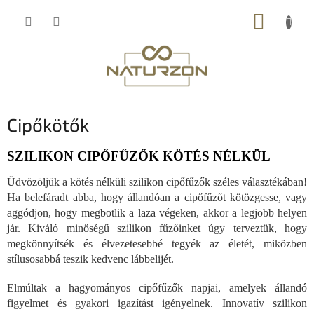
Ugrás
KOSÁR
a
fő
tartalomhoz
Cipőkötők
SZILIKON CIPŐFŰZŐK KÖTÉS NÉLKÜL
Üdvözöljük a kötés nélküli szilikon cipőfűzők széles választékában!
Ha belefáradt abba, hogy állandóan a cipőfűzőt kötözgesse, vagy
aggódjon, hogy megbotlik a laza végeken, akkor a legjobb helyen
jár. Kiváló minőségű szilikon fűzőinket úgy terveztük, hogy
megkönnyítsék és élvezetesebbé tegyék az életét, miközben
stílusosabbá teszik kedvenc lábbelijét.
Elmúltak a hagyományos cipőfűzők napjai, amelyek állandó
figyelmet és gyakori igazítást igényelnek. Innovatív szilikon