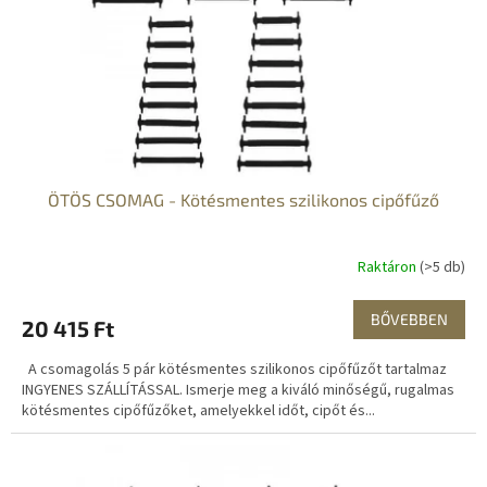
s
k
e
l
i
s
t
á
j
a
ÖTÖS CSOMAG - Kötésmentes szilikonos cipőfűző
Raktáron
(>5 db)
BŐVEBBEN
20 415 Ft
A csomagolás 5 pár kötésmentes szilikonos cipőfűzőt tartalmaz
INGYENES SZÁLLÍTÁSSAL. Ismerje meg a kiváló minőségű, rugalmas
kötésmentes cipőfűzőket, amelyekkel időt, cipőt és...