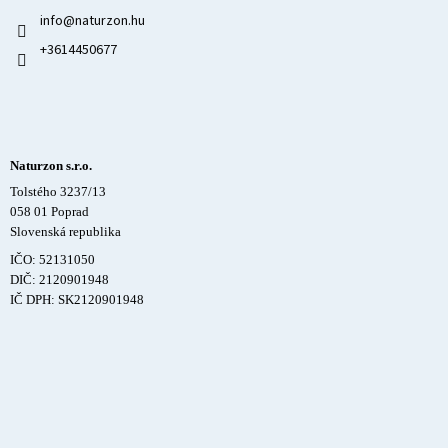
info
@
naturzon.hu
+3614450677
Naturzon s.r.o.
Tolstého 3237/13
058 01 Poprad
Slovenská republika
IČO: 52131050
DIČ: 2120901948
IČ DPH: SK2120901948