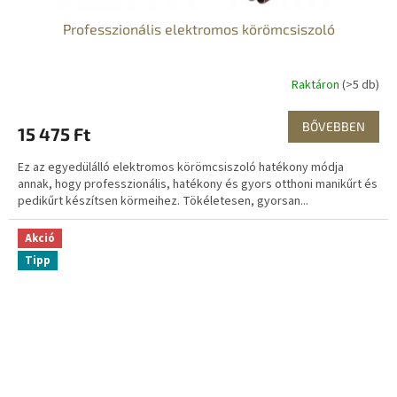
Professzionális elektromos körömcsiszoló
Raktáron
(>5 db)
BŐVEBBEN
15 475 Ft
Ez az egyedülálló elektromos körömcsiszoló hatékony módja
annak, hogy professzionális, hatékony és gyors otthoni manikűrt és
pedikűrt készítsen körmeihez. Tökéletesen, gyorsan...
Akció
Tipp