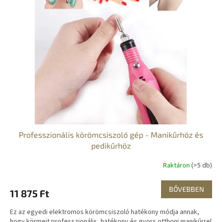
d
m
e
é
z
k
é
e
s
k
e
l
i
s
t
á
j
a
Professzionális körömcsiszoló gép - Manikűrhöz és
pedikűrhöz
Raktáron
(>5 db)
BŐVEBBEN
11 875 Ft
Ez az egyedi elektromos körömcsiszoló hatékony módja annak,
hogy körmeit professzionális, hatékony és gyors otthoni manikűrrel