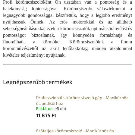
Profi körömcsiszolóként Ön tisztában van a pontosság és a
hatékonyság fontosságával. Körömcsiszoló választékunkat a
legnagyobb gondossággal készítettük, hogy a legjobb eredményt
nyújthassuk Önnek. Az erős motorokkal és az állítható
sebességbeállításokkal ezek a körömcsiszolók optimális irányítást és
pontosságot biztosítanak, így könnyedén formázhatja és
finomíthatja a körmöket. Körömcsiszolóink a finom
körömművészettől az akril fedőlakkokig minden alkalommal
kivételes teljesítményt nyújtanak.
Legnépszerűbb termékek
Professzionális körömcsiszoló gép - Manikűrhöz
és pedikűrhöz
Raktáron
(>5 db)
11 875 Ft
Erőteljes körömcsiszoló - Manikűrhöz és