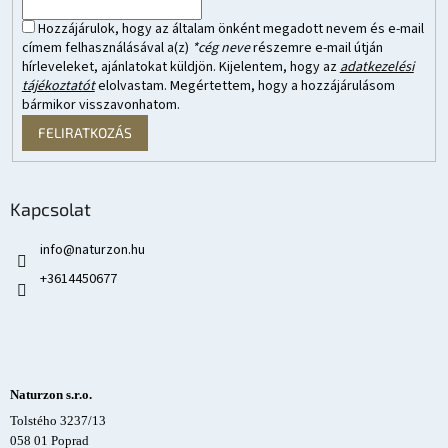
Hozzájárulok, hogy az általam önként megadott nevem és e-mail
címem felhasználásával a(z)
*cég neve
részemre e-mail útján
hírleveleket, ajánlatokat küldjön. Kijelentem, hogy az
adatkezelési
tájékoztatót
elolvastam. Megértettem, hogy a hozzájárulásom
bármikor visszavonhatom.
FELIRATKOZÁS
Kapcsolat
info
@
naturzon.hu
+3614450677
Naturzon s.r.o.
Tolstého 3237/13
058 01 Poprad