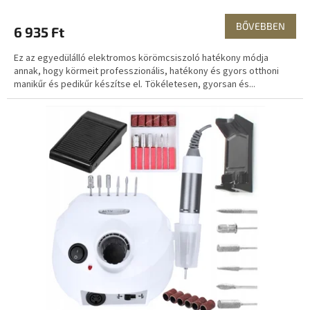
BŐVEBBEN
6 935 Ft
Ez az egyedülálló elektromos körömcsiszoló hatékony módja
annak, hogy körmeit professzionális, hatékony és gyors otthoni
manikűr és pedikűr készítse el. Tökéletesen, gyorsan és...