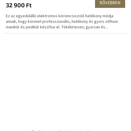
BŐVEBBEN
32 900 Ft
Ez az egyedülálló elektromos körömcsiszoló hatékony módja
annak, hogy körmeit professzionális, hatékony és gyors otthoni
manikűr és pedikűr készítse el. Tökéletesen, gyorsan és...