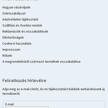
b
l
Hogyan vásároljunk
é
Üzletszabályzat
c
Adatvédelmi tájékoztató
Szállítási és fizetési módok
Reklamációk és visszaküldések
Elérhetőségek
Cookie-k használata
Impresszum
Rólunk
A megrendelésből származó termékek visszaküldése
Feliratkozás hírlevélre
Adja meg az e-mail címét, és mi tájékoztatást küldünk webáruházunk új
termékeiről.
E-mail