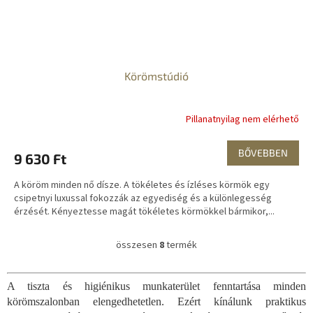
Körömstúdió
Pillanatnyilag nem elérhető
BŐVEBBEN
9 630 Ft
A köröm minden nő dísze. A tökéletes és ízléses körmök egy
csipetnyi luxussal fokozzák az egyediség és a különlegesség
érzését. Kényeztesse magát tökéletes körmökkel bármikor,...
összesen
8
termék
L
i
s
A tiszta és higiénikus munkaterület fenntartása minden
t
körömszalonban elengedhetetlen. Ezért kínálunk praktikus
a