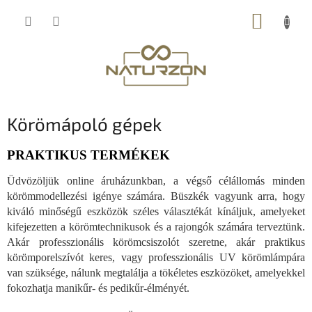
Ugrás
KOSÁR
a
fő
tartalomhoz
Körömápoló gépek
PRAKTIKUS TERMÉKEK
Üdvözöljük online áruházunkban, a végső célállomás minden
körömmodellezési igénye számára. Büszkék vagyunk arra, hogy
kiváló minőségű eszközök széles választékát kínáljuk, amelyeket
kifejezetten a körömtechnikusok és a rajongók számára terveztünk.
Akár professzionális körömcsiszolót szeretne, akár praktikus
körömporelszívót keres, vagy professzionális UV körömlámpára
van szüksége, nálunk megtalálja a tökéletes eszközöket, amelyekkel
fokozhatja manikűr- és pedikűr-élményét.