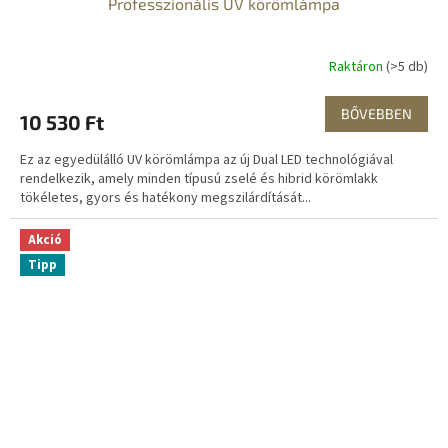
Professzionális UV körömlámpa
Raktáron
(>5 db)
BŐVEBBEN
10 530 Ft
Ez az egyedülálló UV körömlámpa az új Dual LED technológiával
rendelkezik, amely minden típusú zselé és hibrid körömlakk
tökéletes, gyors és hatékony megszilárdítását...
Akció
Tipp