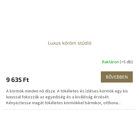
Luxus köröm stúdió
Raktáron
(>5 db)
BŐVEBBEN
9 635 Ft
A körmök minden nő dísze. A tökéletes és ízléses körmök egy kis
luxussal fokozzák az egyediség és a kiválóság érzését.
Kényeztesse magát tökéletes körmökkel bármikor, otthona...