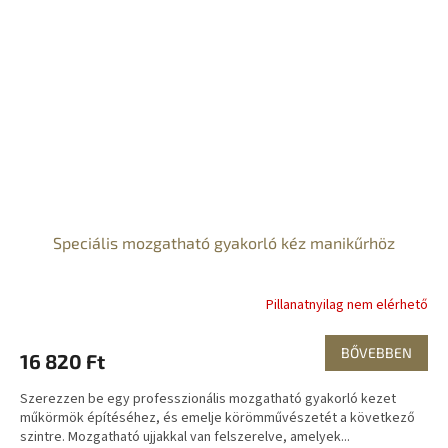
Speciális mozgatható gyakorló kéz manikűrhöz
Pillanatnyilag nem elérhető
BŐVEBBEN
16 820 Ft
Szerezzen be egy professzionális mozgatható gyakorló kezet
műkörmök építéséhez, és emelje körömművészetét a következő
szintre. Mozgatható ujjakkal van felszerelve, amelyek...