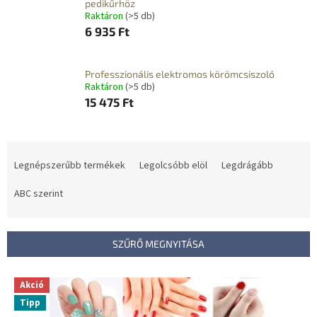
pedikűrhöz
Raktáron
(>5 db)
6 935 Ft
Professzionális elektromos körömcsiszoló
Raktáron
(>5 db)
15 475 Ft
T
e
Legnépszerűbb termékek
Legolcsóbb elöl
Legdrágább
r
m
ABC szerint
é
k
e
SZŰRŐ MEGNYITÁSA
k
r
T
Akció
e
e
n
Tipp
r