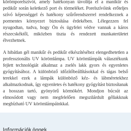
i
körömporelszívót, amely hatékonyan távolítja el a manikűr és
r
pedikűr során keletkező port és törmeléket. Porelszívóink erőteljes
á
szívó képességgel és hatékony szűrőrendszerrel rendelkeznek a
n
pormentes környezet biztosítása érdekében. Lélegezzen fel
y
nyugodtan, tudva, hogy Ön és ügyfelei védve vannak a káros
í
részecskéktől, miközben tiszta és rendezett munkaterületet
t
á
élvezhetnek.
s
e
A hibátlan gél manikűr és pedikűr elkészítéséhez elengedhetetlen a
l
professzionális UV körömlámpa. UV körömlámpák választékunk
e
fejlett technológiát alkalmaz a zselés lakk gyors és egyenletes
m
gyógyításához. A különböző időzítőbeállításokkal és tágas belső
e
terekkel ezek a lámpák különböző kéz- és lábméretekhez
i
alkalmazkodnak, így egyenletes és hatékony gyógyítást biztosítanak
a hosszan tartó, gyönyörű körmökért. Mondjon búcsút az
elmosódott vagy nem megfelelően megszilárdult géllakknak
megbízható UV körömlámpáinkkal.
L
á
Információk önnek