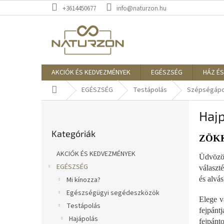
Ugrás
+3614450677
info@naturzon.hu
a
fő
tartalomhoz
AKCIÓK ÉS KEDVEZMÉNYEK
EGÉSZSÉG
HÁZ ÉS
Kezdőlap
EGÉSZSÉG
Testápolás
Szépségápol
O
Haj
l
Kategóriák
d
Kategóriák
átugrása
a
ZÖK
l
AKCIÓK ÉS KEDVEZMÉNYEK
Üdvözöl
s
EGÉSZSÉG
választ
ó
és alvás
Mi kínozza?
p
a
Egészségügyi segédeszközök
Elege v
n
Testápolás
fejpánt
e
Hajápolás
fejpánt