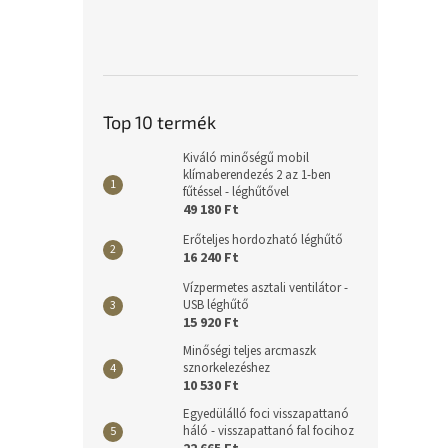
Top 10 termék
Kiváló minőségű mobil
klímaberendezés 2 az 1-ben
fűtéssel - léghűtővel
49 180 Ft
Erőteljes hordozható léghűtő
16 240 Ft
Vízpermetes asztali ventilátor -
USB léghűtő
15 920 Ft
Minőségi teljes arcmaszk
sznorkelezéshez
10 530 Ft
Egyedülálló foci visszapattanó
háló - visszapattanó fal focihoz