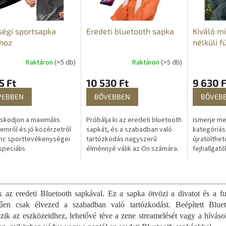
égi sportsapka
Eredeti bluetooth sapka
Kiváló m
hoz
nélküli f
Raktáron
(>5 db)
Raktáron
(>5 db)
5 Ft
10 530 Ft
9 630 F
VEBBEN
BŐVEBBEN
BŐVEB
kodjon a maximális
Próbálja ki az eredeti bluetooth
Ismerje m
emről és jó közérzetről
sapkát, és a szabadban való
kategóriás,
nc sporttevékenységei
tartózkodás nagyszerű
újratölthe
speciális
élménnyé válik az Ön számára.
fejhallgató
utósapkánkkal! Akár fut,
A sapka melegen tart, és
legmodern
ározik, akár Nordic
ugyanakkor lehetőséget nyújt
nyújtanak 
L
got gyakorol,...
arra, hogy...
élményt....
i
s
 az eredeti Bluetooth sapkával. Ez a sapka ötvözi a divatot és a fu
t
rűen csak élvezed a szabadban való tartózkodást. Beépített Blue
a
ozik az eszközeidhez, lehetővé téve a zene streamelését vagy a hívá
i