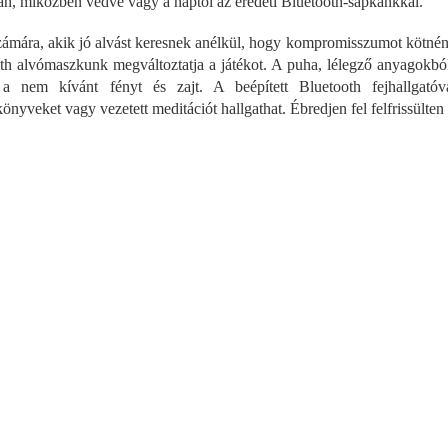
an, miközben védve vagy a naptól az eredeti Bluetooth-sapkánkkal.
r
á
ámára, akik jó alvást keresnek anélkül, hogy kompromisszumot kötnének
n
y
th alvómaszkunk megváltoztatja a játékot. A puha, lélegző anyagokból 
í
 a nem kívánt fényt és zajt. A beépített Bluetooth fejhallgatóv
t
nyveket vagy vezetett meditációt hallgathat. Ébredjen fel felfrissülten 
á
s
e
l
e
m
e
i