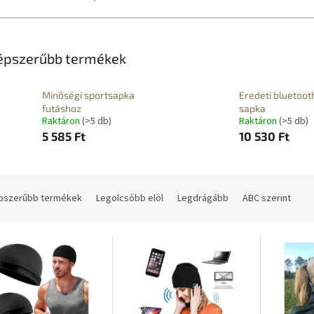
épszerűbb termékek
Minőségi sportsapka
Eredeti bluetoot
futáshoz
sapka
Raktáron
(>5 db)
Raktáron
(>5 db)
5 585 Ft
10 530 Ft
pszerűbb termékek
Legolcsóbb elöl
Legdrágább
ABC szerint