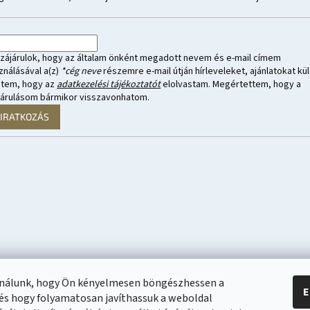
zájárulok, hogy az általam önként megadott nevem és e-mail címem
ználásával a(z)
*cég neve
részemre e-mail útján hírleveleket, ajánlatokat kül
ntem, hogy az
adatkezelési tájékoztatót
elolvastam. Megértettem, hogy a
járulásom bármikor visszavonhatom.
LIRATKOZÁS
ználunk, hogy Ön kényelmesen böngészhessen a
E
és hogy folyamatosan javíthassuk a weboldal