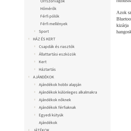
ritmusb
Orrszőrvágók
Hőmérők
Azok sz
Férfi pólók
Bluetoo
Férfi mellények
kizárja
Sport
hangoskö
HÁZ ÉS KERT
Csapdák és riasztók
Állattartási eszközök
Kert
Háztartás
AJÁNDÉKOK
Ajándékok hobbi alapján
Ajándékok különleges alkalmakra
Ajándékok nőknek
Ajándékok férfiaknak
Egyedi kütyük
Ajándékok
JÁTÉKOK