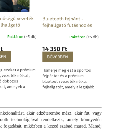
inőségű vezeték
Bluetooth fejpánt -
ülhallgató
fejhallgató futáshoz és
alváshoz
Raktáron
(>5 db)
Raktáron
(>5 db)
t
14 350 Ft
BEN
BŐVEBBEN
eg ezeket a prémium
Ismerje meg ezt a sportos
 vezeték nélküli,
fejpántot és a prémium
tő dobozos
bluetooth vezeték nélküli
kat, amelyek a
fejhallgatót, amely a legújabb
ebb technológiával
technológiát kínálja a
csodálatos zenei
csodálatos zenei élményért.
Kombinálja a zene...
nkcionalitást, akár edzőterembe mész, akár fut, vagy
tooth technológiával rendelkezik, amely könnyedén
sok fogadását, miközben a kezed szabad marad. Maradj