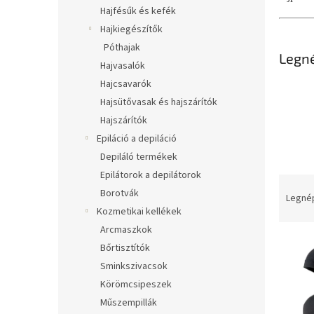
l
Hajfésűk és kefék
Hajkiegészítők
Póthajak
Legn
Hajvasalók
Hajcsavarók
Hajsütővasak és hajszárítók
Hajszárítók
Epiláció a depiláció
Depiláló termékek
Epilátorok a depilátorok
T
Borotvák
e
Legné
r
Kozmetikai kellékek
m
Arcmaszkok
T
é
Bőrtisztítók
e
k
Sminkszivacsok
r
e
Körömcsipeszek
m
k
Műszempillák
é
r