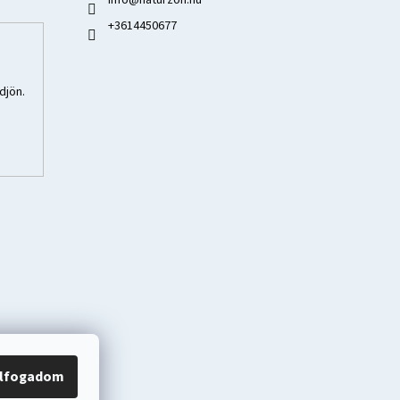
+3614450677
djön.
lfogadom