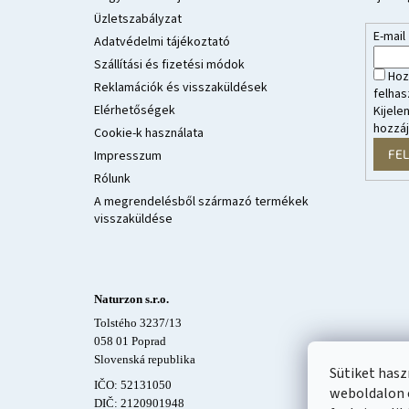
é
Üzletszabályzat
E-mail
c
Adatvédelmi tájékoztató
Szállítási és fizetési módok
Hoz
Reklamációk és visszaküldések
felhas
Elérhetőségek
Kijele
hozzá
Cookie-k használata
FE
Impresszum
Rólunk
A megrendelésből származó termékek
visszaküldése
Naturzon s.r.o.
Tolstého 3237/13
058 01 Poprad
Slovenská republika
Sütiket has
IČO: 52131050
weboldalon 
DIČ: 2120901948