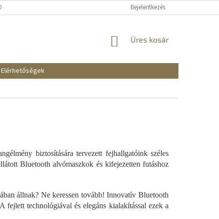
KOZTATÓ
SZÁLLÍTÁSI ÉS FIZETÉSI MÓDOK
Bejelentkezés
REKLAMÁCIÓK ÉS VISSZAKÜ
KOSÁR
Üres kosár
Elérhetőségek
lmény biztosítására tervezett fejhallgatóink széles
ellátott Bluetooth alvómaszkok és kifejezetten futáshoz
jában állnak? Ne keressen tovább! Innovatív Bluetooth
 fejlett technológiával és elegáns kialakítással ezek a