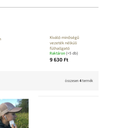
Kiváló minőségű
h
vezeték nélküli
fülhallgató
Raktáron
(>5 db)
9 630 Ft
összesen
4
termék