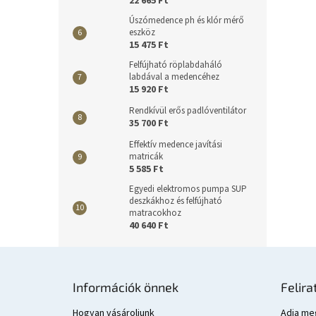
22 665 Ft
Úszómedence ph és klór mérő
eszköz
15 475 Ft
Felfújható röplabdaháló
labdával a medencéhez
15 920 Ft
Rendkívül erős padlóventilátor
35 700 Ft
Effektív medence javítási
matricák
5 585 Ft
Egyedi elektromos pumpa SUP
deszkákhoz és felfújható
matracokhoz
40 640 Ft
L
á
Információk önnek
Felira
b
l
Hogyan vásároljunk
Adja meg