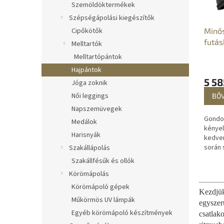
k
e
Szemöldöktermékek
e
n
Szépségápolási kiegészítők
k
d
Minős
Cipőkötők
l
e
futás
Melltartók
i
z
Melltartópántok
s
é
t
s
Hajpántok
á
e
5 58
Jóga zoknik
j
Női leggings
BŐ
a
Napszemüvegek
Gondos
Medálok
kényel
Harisnyák
kedve
során 
Szakállápolás
sportf
Szakállfésűk és ollók
kerékp
Körömápolás
Walkin
Körömápoló gépek
Kezdjük
Műkörmös UV lámpák
egysze
Egyéb körömápoló készítmények
csatlak