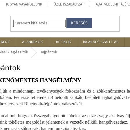
HOGYAN VÁSÁROLJUNK
ÜZLETSZABÁLYZAT
ADATVÉDELMI TÁJÉ
KERESÉS
 KERT
AJÁNDÉKOK
JÁTÉKOK
INGYENES SZÁLLÍTÁS
ási kiegészítők
Hajpántok
pántok
KENŐMENTES HANGÉLMÉNY
jük a mindennapi tevékenységek fokozására és a zökkenőmentes hangé
ékában. Fedezze fel eredeti Bluetooth-sapkák, beépített fejhallgatóval 
hoz tervezett Bluetooth-fejpántok választékát.
an abból, hogy az összegabalyodott kábelek az edzés vagy az alvás út
jaink tökéletes megoldást jelentenek a vezeték nélküli hangélvezethez. A
ok nemcsak stílusosak, hanem funkcionálisak is.