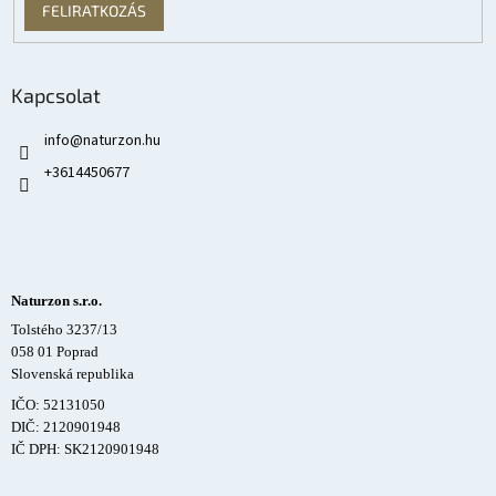
FELIRATKOZÁS
Kapcsolat
info
@
naturzon.hu
+3614450677
Naturzon s.r.o.
Tolstého 3237/13
058 01 Poprad
Slovenská republika
IČO: 52131050
DIČ: 2120901948
IČ DPH: SK2120901948