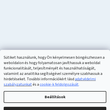
Sütiket használunk, hogy Ön kényelmesen böngészhessen a
weboldalon és hogy folyamatosan javíthassuk a weboldal
funkcionalitását, teljesítményét és használhatóságát,
valamint az analitika segítségével személyre szabhassuk a
hirdetéseket. További információkért lásd
adatvédelmi
szabályzatunkat
és a
cookie-k feldolgozását
.
Shoptet készítette
Beállítások
Copyright 2026
Naturzon
. Minden jog fenntartva.