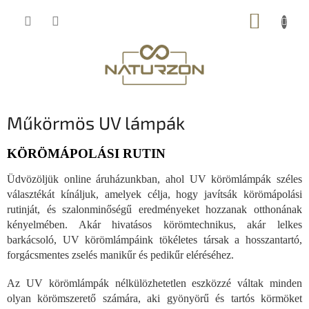
Ugrás
KOSÁR
a
fő
tartalomhoz
Műkörmös UV lámpák
KÖRÖMÁPOLÁSI RUTIN
Üdvözöljük online áruházunkban, ahol UV körömlámpák széles
választékát kínáljuk, amelyek célja, hogy javítsák körömápolási
rutinját, és szalonminőségű eredményeket hozzanak otthonának
kényelmében. Akár hivatásos körömtechnikus, akár lelkes
barkácsoló, UV körömlámpáink tökéletes társak a hosszantartó,
forgácsmentes zselés manikűr és pedikűr eléréséhez.
Az UV körömlámpák nélkülözhetetlen eszközzé váltak minden
olyan körömszerető számára, aki gyönyörű és tartós körmöket