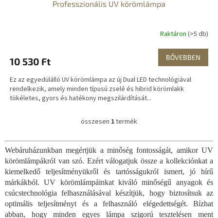
Professzionális UV körömlámpa
Raktáron
(>5 db)
BŐVEBBEN
10 530 Ft
Ez az egyedülálló UV körömlámpa az új Dual LED technológiával
rendelkezik, amely minden típusú zselé és hibrid körömlakk
tökéletes, gyors és hatékony megszilárdítását...
összesen
1
termék
L
i
s
Webáruházunkban megértjük a minőség fontosságát, amikor UV
t
körömlámpákról van szó. Ezért válogatjuk össze a kollekciónkat a
a
i
kiemelkedő teljesítményükről és tartósságukról ismert, jó hírű
r
márkákból. UV körömlámpáinkat kiváló minőségű anyagok és
á
csúcstechnológia felhasználásával készítjük, hogy biztosítsuk az
n
optimális teljesítményt és a felhasználó elégedettségét. Bízhat
y
abban, hogy minden egyes lámpa szigorú tesztelésen ment
í