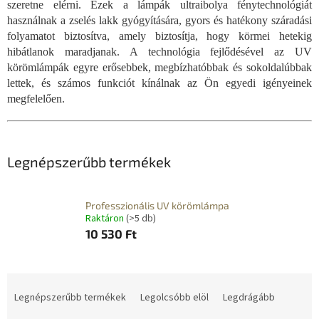
szeretne elérni. Ezek a lámpák ultraibolya fénytechnológiát
használnak a zselés lakk gyógyítására, gyors és hatékony száradási
folyamatot biztosítva, amely biztosítja, hogy körmei hetekig
hibátlanok maradjanak. A technológia fejlődésével az UV
körömlámpák egyre erősebbek, megbízhatóbbak és sokoldalúbbak
lettek, és számos funkciót kínálnak az Ön egyedi igényeinek
megfelelően.
Legnépszerűbb termékek
Professzionális UV körömlámpa
Raktáron
(>5 db)
10 530 Ft
T
e
Legnépszerűbb termékek
Legolcsóbb elöl
Legdrágább
r