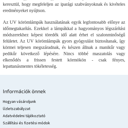
keresztül, hogy megfeleljen az iparági szabványoknak és kivételes
t
á
eredményeket nyújtson.
s
e
Az UV körömlámpák használatának egyik legfontosabb előnye az
l
időmegtakarítás. Ezekkel a lámpákkal a hagyományos légszárítási
e
módszerekhez képest töredék idő alatt érhet el szalonminőségű
m
felületet. Az UV körömlámpák gyors gyógyulást biztosítanak, így
e
körmei teljesen megszáradnak, és készen állnak a manikűr vagy
i
pedikűr következő lépésére. Nincs többé maszatolás vagy
elkenődés a frissen festett körmökön - csak fényes,
lepattanásmentes tökéletesség.
L
á
Információk önnek
b
l
Hogyan vásároljunk
é
Üzletszabályzat
c
Adatvédelmi tájékoztató
Szállítási és fizetési módok