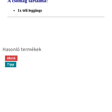
A csomag tartalma:
1x téli leggings
Akció
Tipp