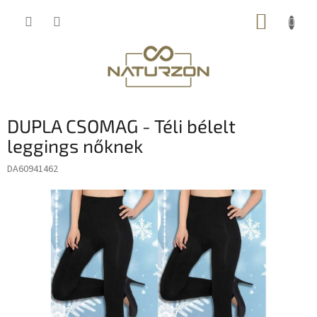
Ugrás
KOSÁR
a
fő
tartalomhoz
DUPLA CSOMAG - Téli bélelt
leggings nőknek
DA60941462