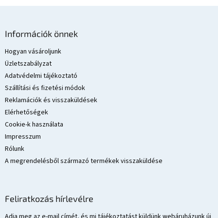
L
á
Információk önnek
b
l
Hogyan vásároljunk
é
Üzletszabályzat
c
Adatvédelmi tájékoztató
Szállítási és fizetési módok
Reklamációk és visszaküldések
Elérhetőségek
Cookie-k használata
Impresszum
Rólunk
A megrendelésből származó termékek visszaküldése
Feliratkozás hírlevélre
Adja meg az e-mail címét, és mi tájékoztatást küldünk webáruházunk új