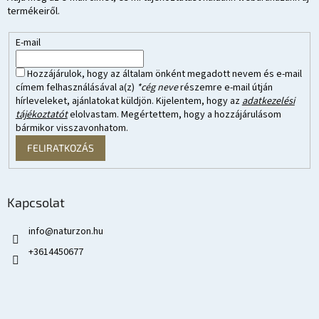
termékeiről.
E-mail
Hozzájárulok, hogy az általam önként megadott nevem és e-mail
címem felhasználásával a(z)
*cég neve
részemre e-mail útján
hírleveleket, ajánlatokat küldjön. Kijelentem, hogy az
adatkezelési
tájékoztatót
elolvastam. Megértettem, hogy a hozzájárulásom
bármikor visszavonhatom.
FELIRATKOZÁS
Kapcsolat
info
@
naturzon.hu
+3614450677