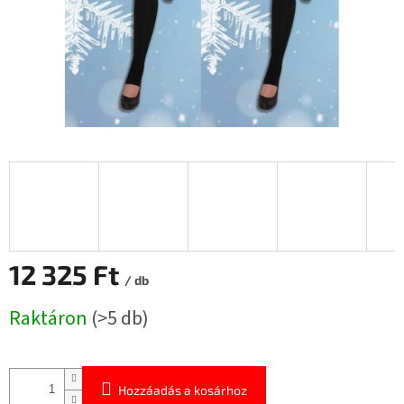
12 325 Ft
/ db
Egységár:
Raktáron
(>5 db)
Hozzáadás a kosárhoz