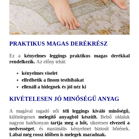
PRAKTIKUS MAGAS DERÉKRÉSZ
Ez a
kényelmes leggings praktikus magas derékkal
rendelkezik.
Az előny tehát:
kényelmes viselet
elfedhetik a finom testhibákat
ellenáll a hidegnek és jól néz ki
KIVÉTELESEN JÓ MINŐSÉGŰ ANYAG
A magával ragadó női
téli leggings kiváló minőségű,
különlegesen
melegítő anyagból készült.
Belső oldaluk
nagyon hatékonyan
tartja meg a hőt,
sikeresen
elvezeti a
nedvességet
, és maximális kényelmet biztosít bőrének.
Lábai még rossz időben is melegek maradnak.