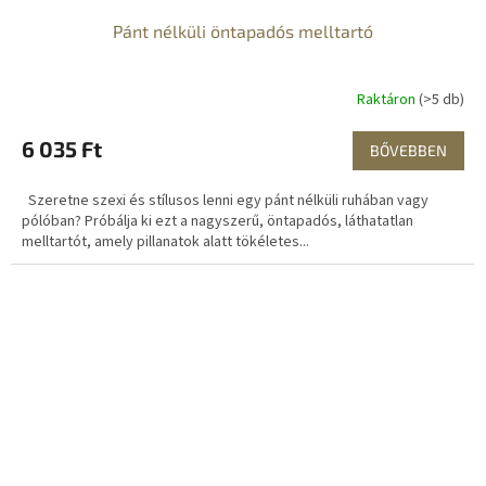
Pánt nélküli öntapadós melltartó
Raktáron
(>5 db)
6 035 Ft
BŐVEBBEN
Szeretne szexi és stílusos lenni egy pánt nélküli ruhában vagy
pólóban? Próbálja ki ezt a nagyszerű, öntapadós, láthatatlan
melltartót, amely pillanatok alatt tökéletes...