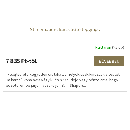
Slim Shapers karcsúsító leggings
Raktáron
(>5 db)
7 835 Ft-tól
BŐVEBBEN
Felejtse el a kegyetlen diétákat, amelyek csak kínozzák a testét.
Ha karcsú vonalakra vágyik, és nincs ideje vagy pénze arra, hogy
edzőterembe járjon, vásároljon Slim Shapers...