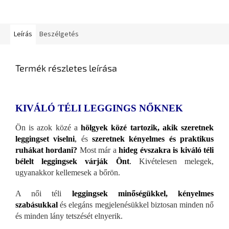
Leírás
Beszélgetés
Termék részletes leírása
KIVÁLÓ TÉLI LEGGINGS NŐKNEK
Ön is azok közé a
hölgyek közé tartozik, akik szeretnek
leggingset viselni
,
és
szeretnek kényelmes és praktikus
ruhákat hordani?
Most már a
hideg évszakra is kiváló téli
bélelt leggingsek várják Önt
.
Kivételesen melegek,
ugyanakkor kellemesek a bőrön.
A női téli
leggingsek minőségükkel, kényelmes
szabásukkal
és elegáns megjelenésükkel biztosan minden nő
és minden lány tetszését elnyerik.