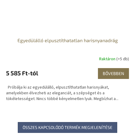
Egyedülálló elpusztíthatatlan harisnyanadrág
Raktáron
(>5 db)
5 585 Ft-tól
BŐVEBBEN
Próbálja ki az egyedülálló, elpusztíthatatlan harisnyákat,
amelyekben élvezheti az eleganciát, a szépséget és a
tökéletességet. Nincs többé kényelmetlen lyuk. Megbízhat a...
ÖSSZES KAPCSOLÓDÓ TERMÉK MEGJELENÍTÉSE