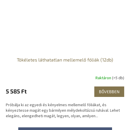
Tökéletes láthatatlan mellemelő fóliák (12db)
Raktáron
(>5 db)
5 585 Ft
BŐVEBBEN
Próbálja ki az egyedi és kényelmes mellemelő fóliákat, és
kényeztesse magát egy bármilyen mélydekoltázsú ruhával. Lehet
elegáns, elengedheti magát, legyen, olyan, amilyen...