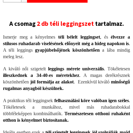
A csomag
2 db téli leggingszet
tartalmaz.
Ismerje meg a kényelmes
téli bélelt leggingset
,
és
élvezze a
stílusos ruhadarab viselésének előnyeit még a hideg napokon is
.
A téli leggings
gyapjúbelsőjének köszönhetően
a lába mindig
meleg lesz.
A kiváló női szigetelt
leggings mérete univerzális
.
Tökéletesen
illeszkednek a 34-40-es méretekhez
.
A magas derékrésznek
köszönhetően
jól formálja az alakot
.
Ezenkívül kiváló
minőségű
rugalmas anyagból készülnek.
A praktikus téli leggingsek
felhasználási köre valóban igen széles
.
Tökéletesek a munkához, mivel más ruhadarabokkal
többféleképpen kombinálhatók.
Természetesen otthoni ruhaként
otthon is kényelmet biztosítanak.
Ideális esetben ezek a
téli szigetelt leggingsek jól szolgálják majd