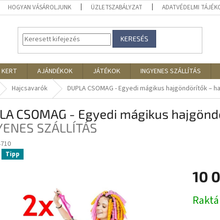
HOGYAN VÁSÁROLJUNK
ÜZLETSZABÁLYZAT
ADATVÉDELMI TÁJÉ
KERESÉS
 KERT
AJÁNDÉKOK
JÁTÉKOK
INGYENES SZÁLLÍTÁS
Hajcsavarók
DUPLA CSOMAG - Egyedi mágikus hajgöndörítők – ha
LA CSOMAG - Egyedi mágikus hajgöndö
YENES SZÁLLÍTÁS
4710
Tipp
10 
Egységár
Rakt