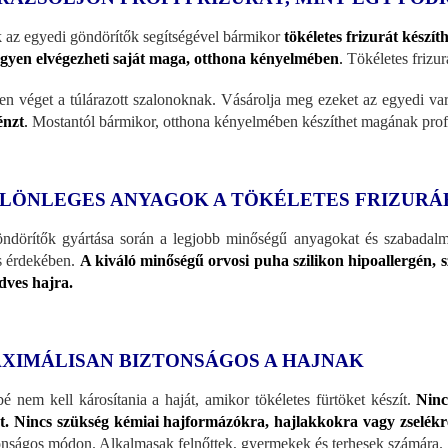
 az egyedi göndörítők segítségével bármikor
tökéletes frizurát készít
ngyen elvégezheti saját maga, otthona kényelmében
.
Tökéletes frizura
en véget a túlárazott szalonoknak. Vásárolja meg ezeket az egyedi va
énzt
.
Mostantól bármikor, otthona kényelmében készíthet magának profes
LÖNLEGES ANYAGOK A TÖKÉLETES FRIZURÁ
ndörítők gyártása során a legjobb minőségű anyagokat és szabadalmaz
s érdekében.
A kiváló minőségű orvosi puha szilikon hipoallergén, s
dves hajra.
XIMÁLISAN BIZTONSÁGOS A HAJNAK
é nem kell károsítania a haját, amikor tökéletes fürtöket készít.
Ninc
t. Nincs szükség kémiai hajformázókra, hajlakkokra vagy zselékr
onságos módon. Alkalmasak felnőttek, gyermekek és terhesek számára.