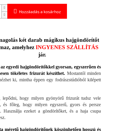
Hozzáadás a kosárhoz
magolás két darab mágikus hajgöndörítőt
lmaz, amelyhez
INGYENES SZÁLLÍTÁS
jár.
az egyedi hajgöndörítőkkel gyorsan, egyszerűen és
sen tökéletes frizurát készíthet.
Mostantól minden
ézhet ki, mintha éppen egy fodrászstúdióból kilépett
lepődni, hogy milyen gyönyörű frizurát tudsz vele
i, és főleg, hogy milyen egyszerű, gyors és persze
. Használja ezeket a göndörítőket, és a haja csupa
sz.
jta méretű hajgöndörítőnek köszönhetően hosszú és