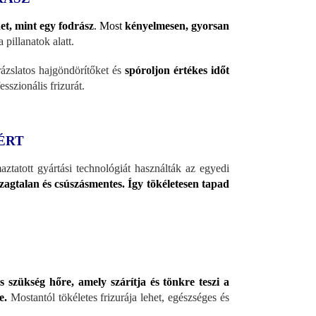
het, mint egy fodrász
. Most
kényelmesen, gyorsan
 pillanatok alatt.
rázslatos hajgöndörítőket és
spóroljon értékes időt
szionális frizurát.
ÉRT
tatott gyártási technológiát használták az egyedi
zagtalan és csúszásmentes. Így tökéletesen tapad
s szükség hőre, amely szárítja és tönkre teszi a
e.
Mostantól tökéletes frizurája lehet, egészséges és