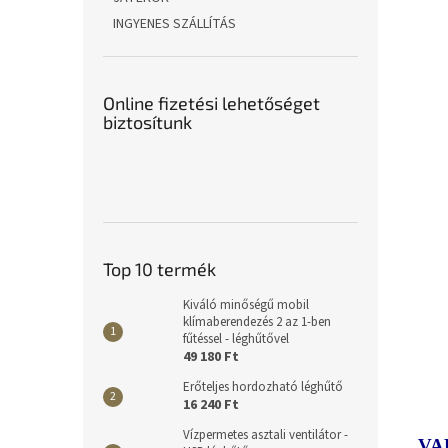
INGYENES SZÁLLÍTÁS
Online fizetési lehetőséget
biztosítunk
Top 10 termék
Kiváló minőségű mobil
klímaberendezés 2 az 1-ben
fűtéssel - léghűtővel
49 180 Ft
Erőteljes hordozható léghűtő
16 240 Ft
Vízpermetes asztali ventilátor -
VA