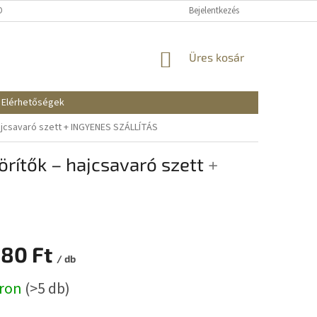
KOZTATÓ
SZÁLLÍTÁSI ÉS FIZETÉSI MÓDOK
Bejelentkezés
REKLAMÁCIÓK ÉS VISSZAKÜ
KOSÁR
Üres kosár
Elérhetőségek
jcsavaró szett
+ INGYENES SZÁLLÍTÁS
rítők – hajcsavaró szett
+
080 Ft
/ db
:
áron
(>5 db)