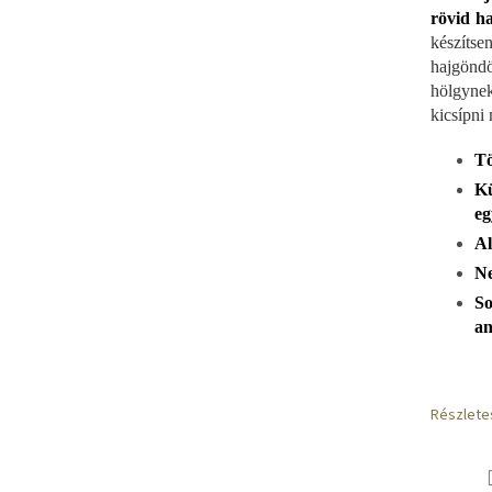
N
rövid ha
készítse
hajgönd
E
hölgynek
kicsípni
Tö
S
K
eg
Al
Ne
S
an
Részlete