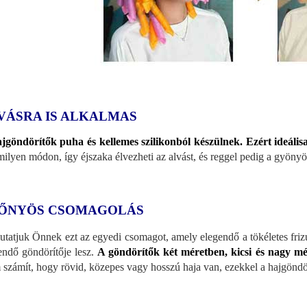
VÁSRA IS ALKALMAS
jgöndörítők puha és kellemes szilikonból készülnek. Ezért ideális
ilyen módon, így éjszaka élvezheti az alvást, és reggel pedig a gyönyör
ŐNYÖS CSOMAGOLÁS
tatjuk Önnek ezt az egyedi csomagot, amely elegendő a tökéletes friz
endő göndörítője lesz.
A göndörítők két méretben, kicsi és nagy m
számít, hogy rövid, közepes vagy hosszú haja van, ezekkel a hajgöndörít