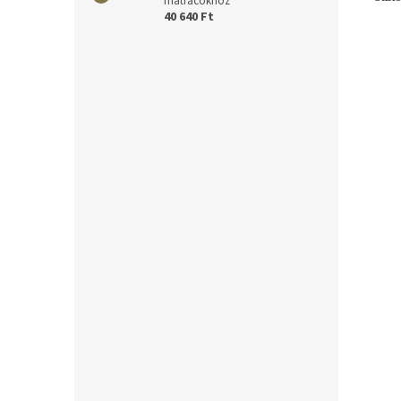
matracokhoz
40 640 Ft