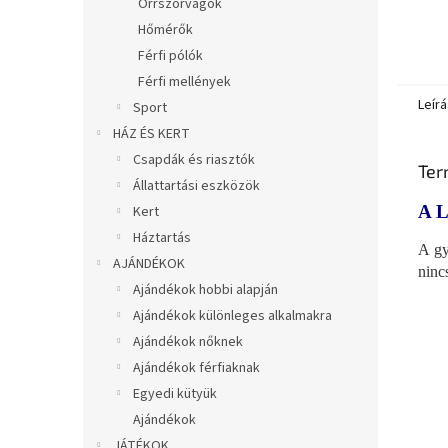
Orrszőrvágók
Hőmérők
Férfi pólók
Férfi mellények
Leírá
Sport
HÁZ ÉS KERT
Csapdák és riasztók
Ter
Állattartási eszközök
A 
Kert
Háztartás
A gy
AJÁNDÉKOK
ninc
Ajándékok hobbi alapján
Ajándékok különleges alkalmakra
Ajándékok nőknek
Ajándékok férfiaknak
Egyedi kütyük
Ajándékok
JÁTÉKOK