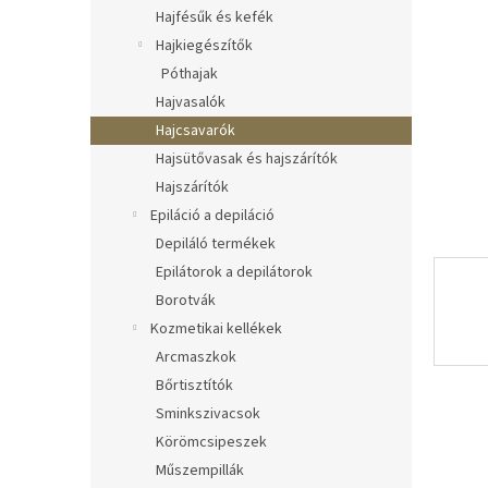
l
Hajfésűk és kefék
Hajkiegészítők
Póthajak
Hajvasalók
Hajcsavarók
Hajsütővasak és hajszárítók
Hajszárítók
Epiláció a depiláció
Depiláló termékek
Epilátorok a depilátorok
Borotvák
Kozmetikai kellékek
Arcmaszkok
Bőrtisztítók
Sminkszivacsok
Körömcsipeszek
Műszempillák