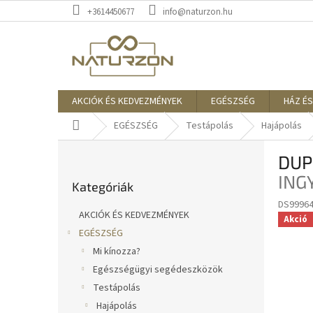
Ugrás
+3614450677
info@naturzon.hu
a
fő
tartalomhoz
AKCIÓK ÉS KEDVEZMÉNYEK
EGÉSZSÉG
HÁZ ÉS
Kezdőlap
EGÉSZSÉG
Testápolás
Hajápolás
O
DUP
l
Kategóriák
d
ING
Kategóriák
átugrása
a
DS9996
l
AKCIÓK ÉS KEDVEZMÉNYEK
Akció
s
EGÉSZSÉG
ó
Mi kínozza?
p
a
Egészségügyi segédeszközök
n
Testápolás
e
Hajápolás