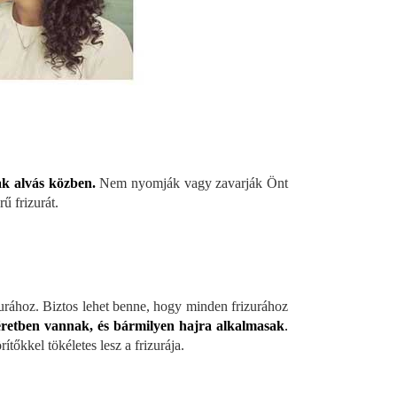
ak alvás közben.
Nem nyomják vagy zavarják Önt
ű frizurát.
urához. Biztos lehet benne, hogy minden frizurához
éretben vannak, és bármilyen hajra alkalmasak
.
őkkel tökéletes lesz a frizurája.