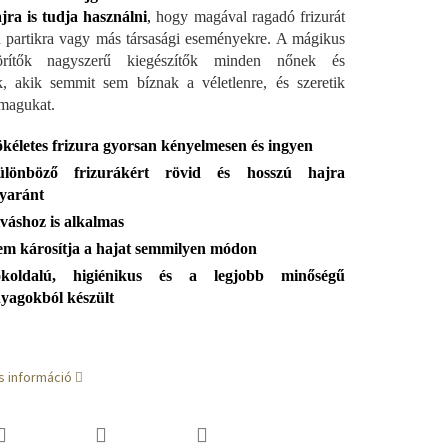
jra is tudja használni
,
hogy magával ragadó frizurát
n partikra vagy más társasági eseményekre. A mágikus
örítők nagyszerű kiegészítők minden nőnek és
, akik semmit sem bíznak a véletlenre, és szeretik
 magukat.
kéletes frizura gyorsan kényelmesen és ingyen
ülönböző frizurákért rövid és hosszú hajra
yaránt
váshoz is alkalmas
m károsítja a hajat semmilyen módon
okoldalú, higiénikus és a legjobb minőségű
yagokból készült
s információ