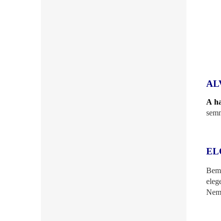
AL
A ha
semm
EL
Bemu
eleg
Nem 