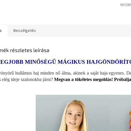
NYOM
s
Beszélgetés
mék részletes leírása
LEGJOBB MINŐSÉGŰ MÁGIKUS HAJGÖNDÖRÍT
önyörű hullámos haj minden nő álma, akinek a saját haja egyenes. De 
s elég ideje szalonokba járni?
Megvan a tökéletes megoldás! Próbálja 