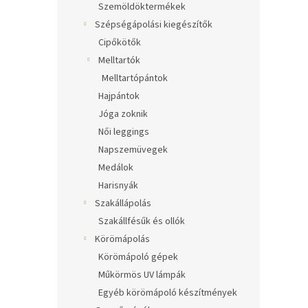
Szemöldöktermékek
Szépségápolási kiegészítők
Cipőkötők
Melltartók
Melltartópántok
Hajpántok
Jóga zoknik
Női leggings
Napszemüvegek
Medálok
Harisnyák
Szakállápolás
Szakállfésűk és ollók
Körömápolás
Körömápoló gépek
Műkörmös UV lámpák
Egyéb körömápoló készítmények