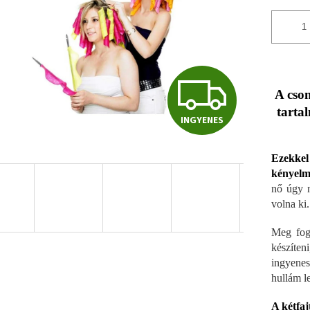
I
A cso
tarta
INGYENES
N
Ezekkel 
G
kényelme
nő úgy n
volna ki.
Y
Meg fog 
készíten
ingyenes
E
hullám le
A kétfa