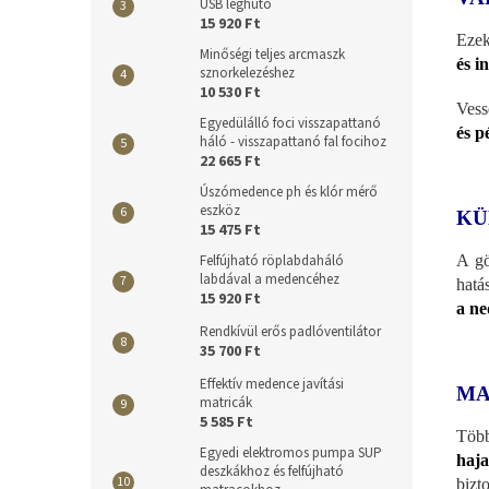
USB léghűtő
15 920 Ft
Ezek
Minőségi teljes arcmaszk
és i
sznorkelezéshez
10 530 Ft
Vess
Egyedülálló foci visszapattanó
és p
háló - visszapattanó fal focihoz
22 665 Ft
Úszómedence ph és klór mérő
eszköz
KÜ
15 475 Ft
A gö
Felfújható röplabdaháló
labdával a medencéhez
hatá
15 920 Ft
a ne
Rendkívül erős padlóventilátor
35 700 Ft
Effektív medence javítási
MA
matricák
5 585 Ft
Több
Egyedi elektromos pumpa SUP
haja
deszkákhoz és felfújható
bizt