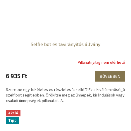
Selfie bot és távirányítós állvány
Pillanatnyilag nem elérhető
6 935 Ft
BŐVEBBEN
Szeretne egy tökéletes és részletes "szelfit"? Ez a kiváló minőségű
szelfibot segít ebben. Örökítse meg az ünnepek, kirándulások vagy
családi ünnepségek pillanatait. A...
Akció
Tipp