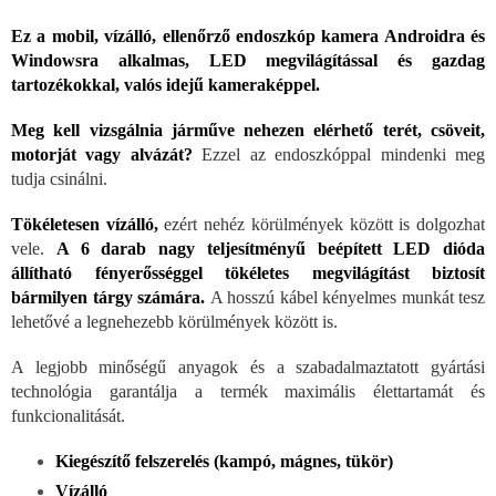
Ez a mobil, vízálló, ellenőrző endoszkóp kamera Androidra és
Windowsra alkalmas, LED megvilágítással és gazdag
tartozékokkal, valós idejű kameraképpel.
Meg kell vizsgálnia járműve nehezen elérhető terét, csöveit,
motorját vagy alvázát?
Ezzel az endoszkóppal mindenki meg
tudja csinálni.
Tökéletesen vízálló,
ezért nehéz körülmények között is dolgozhat
vele.
A 6 darab nagy teljesítményű beépített LED dióda
állítható fényerősséggel tökéletes megvilágítást biztosít
bármilyen tárgy számára.
A hosszú kábel kényelmes munkát tesz
lehetővé a legnehezebb körülmények között is.
A legjobb minőségű anyagok és a szabadalmaztatott gyártási
technológia garantálja a termék maximális élettartamát és
funkcionalitását.
Kiegészítő felszerelés (kampó, mágnes, tükör)
Vízálló