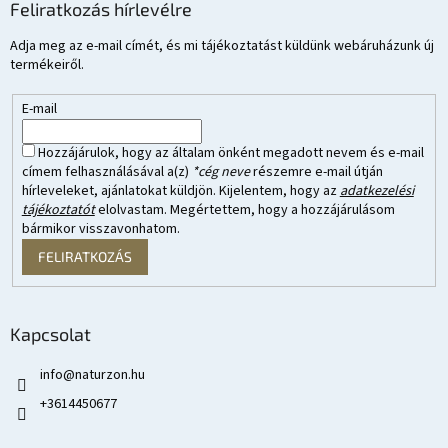
Feliratkozás hírlevélre
Adja meg az e-mail címét, és mi tájékoztatást küldünk webáruházunk új
termékeiről.
E-mail
Hozzájárulok, hogy az általam önként megadott nevem és e-mail
címem felhasználásával a(z)
*cég neve
részemre e-mail útján
hírleveleket, ajánlatokat küldjön. Kijelentem, hogy az
adatkezelési
tájékoztatót
elolvastam. Megértettem, hogy a hozzájárulásom
bármikor visszavonhatom.
FELIRATKOZÁS
Kapcsolat
info
@
naturzon.hu
+3614450677