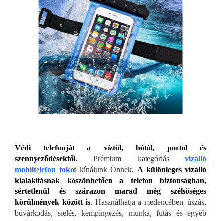
Védi telefonját a víztől, hótól, portól és
szennyeződésektől
.
Prémium kategóriás
vízálló
mobiltelefon tokot
kínálunk Önne
k.
A különleges vízálló
kialakításnak köszönhetően a telefon biztonságban,
sértetlenül és szárazon marad még szélsőséges
körülmények között is
.
Használhatja a medencében, úszás,
búvárkodás, síelés, kempingezés, munka, futás és egyéb