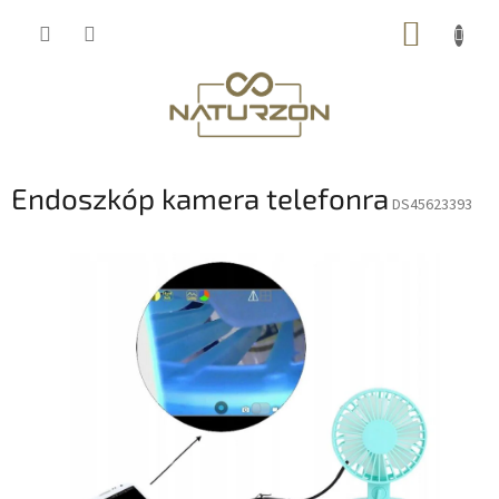
Ugrás
KOSÁR
a
fő
tartalomhoz
Endoszkóp kamera telefonra
DS45623393