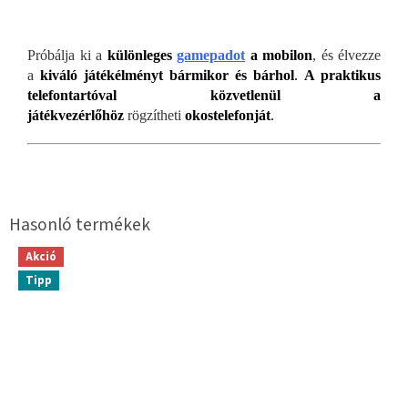
Próbálja ki a
különleges
gamepadot
a mobilon
, és élvezze
a
kiváló játékélményt bármikor és bárhol
.
A praktikus
telefontartóval közvetlenül a
játékvezérlőh
öz
rögzítheti
okostelefonját
.
Akció
Tipp