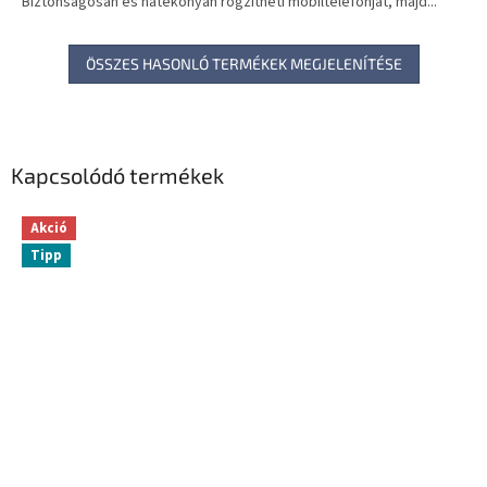
Biztonságosan és hatékonyan rögzítheti mobiltelefonját, majd...
ÖSSZES HASONLÓ TERMÉKEK MEGJELENÍTÉSE
Kapcsolódó termékek
Akció
Tipp