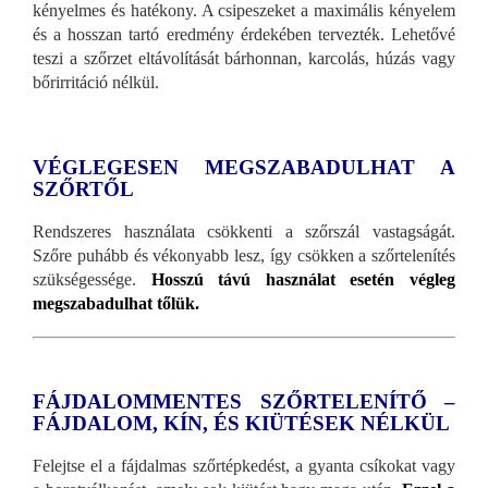
kényelmes és hatékony. A csipeszeket a maximális kényelem
és a hosszan tartó eredmény érdekében tervezték. Lehetővé
teszi a szőrzet eltávolítását bárhonnan, karcolás, húzás vagy
bőrirritáció nélkül.
VÉGLEGESEN MEGSZABADULHAT A
SZŐRTŐL
Rendszeres használata csökkenti a szőrszál vastagságát.
Szőre puhább és vékonyabb lesz, így csökken a szőrtelenítés
szükségessége.
Hosszú távú használat esetén végleg
megszabadulhat tőlük.
FÁJDALOMMENTES SZŐRTELENÍTŐ –
FÁJDALOM, KÍN, ÉS KIÜTÉSEK NÉLKÜL
Felejtse el a fájdalmas szőrtépkedést, a gyanta csíkokat vagy