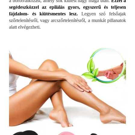
a borotválkozást, amely sok kiütést hagy maga után.
Ezzel a
segédeszközzel az epilálás gyors, egyszerű és teljesen
fájdalom- és kiütésmentes lesz.
Legyen szó felsőajak
szőrtelenítésről, vagy arcszőrtelenítésről, a munkát pillanatok
alatt elvégezheti.