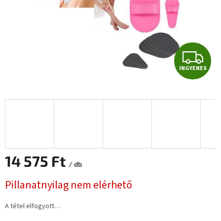
I
INGYENES
N
G
Y
E
N
14 575 Ft
/ db
E
Egységár:
Pillanatnyilag nem elérhető
S
A tétel elfogyott…