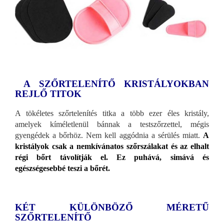
A SZŐRTELENÍTŐ KRISTÁLYOKBAN
REJLŐ TITOK
A tökéletes szőrtelenítés titka a több ezer éles kristály,
amelyek kíméletlenül bánnak a testszőrzettel, mégis
gyengédek a bőrhöz. Nem kell aggódnia a sérülés miatt.
A
kristályok csak a nemkívánatos szőrszálakat és az elhalt
régi bőrt távolítják el. Ez puhává, simává és
egészségesebbé teszi a bőrét.
KÉT KÜLÖNBÖZŐ MÉRETŰ
SZŐRTELENÍTŐ