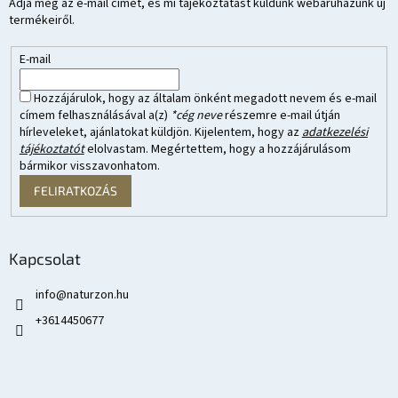
Adja meg az e-mail címét, és mi tájékoztatást küldünk webáruházunk új
termékeiről.
E-mail
Hozzájárulok, hogy az általam önként megadott nevem és e-mail
címem felhasználásával a(z)
*cég neve
részemre e-mail útján
hírleveleket, ajánlatokat küldjön. Kijelentem, hogy az
adatkezelési
tájékoztatót
elolvastam. Megértettem, hogy a hozzájárulásom
bármikor visszavonhatom.
FELIRATKOZÁS
Kapcsolat
info
@
naturzon.hu
+3614450677