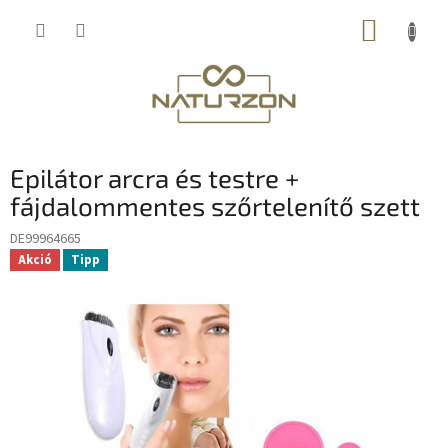
Ugrás
KOSÁR
a
fő
tartalomhoz
Epilátor arcra és testre +
fájdalommentes szőrtelenítő szett
DE99964665
Akció
Tipp