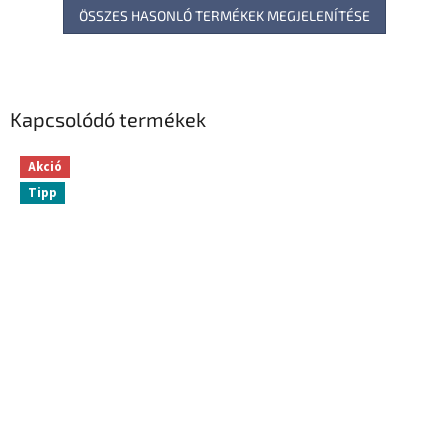
ÖSSZES HASONLÓ TERMÉKEK MEGJELENÍTÉSE
Kapcsolódó termékek
Akció
Tipp