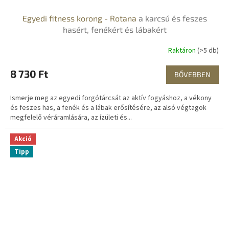
Egyedi fitness korong - Rotana
a karcsú és feszes
hasért, fenékért és lábakért
Raktáron
(>5 db)
8 730 Ft
BŐVEBBEN
Ismerje meg az egyedi forgótárcsát az aktív fogyáshoz, a vékony
és feszes has, a fenék és a lábak erősítésére, az alsó végtagok
megfelelő véráramlására, az ízületi és...
Akció
Tipp