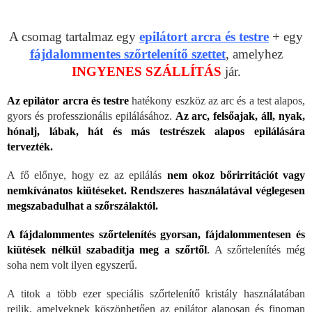
A csomag tartalmaz egy
epilátort arcra és testre
+ egy
fájdalommentes szőrtelenítő szettet
, amelyhez
INGYENES SZÁLLÍTÁS
jár.
Az epilátor arcra és testre
hatékony eszköz az arc és a test alapos,
gyors és professzionális epilálásához.
Az arc, felsőajak, áll, nyak,
hónalj, lábak, hát és más testrészek alapos epilálására
tervezték.
A fő előnye, hogy ez az epilálás
nem okoz bőrirritációt
vagy
nemkívánatos kiütéseket. Rendszeres használatával véglegesen
megszabadulhat a szőrszálaktól.
A fájdalommentes szőrtelenítés
gyorsan, fájdalommentesen és
kiütések nélkül szabadítja meg a szőrtől
.
A szőrtelenítés még
soha nem volt ilyen egyszerű.
A titok a több ezer speciális szőrtelenítő kristály használatában
rejlik, amelyeknek köszönhetően az epilátor alaposan és finoman