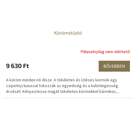
Körömstúdió
Pillanatnyilag nem elérhető
9 630 Ft
BŐVEBBEN
A köröm minden nő dísze. A tökéletes és ízléses körmök egy
csipetnyi luxussal fokozzák az egyediség és a különlegesség
érzését. Kényeztesse magát tökéletes körmökkel bármikor,...