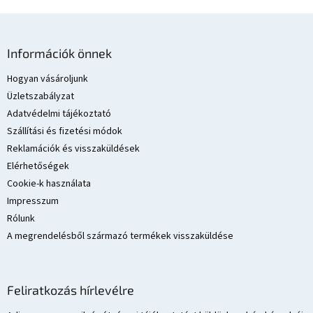
L
á
Információk önnek
b
l
Hogyan vásároljunk
é
Üzletszabályzat
c
Adatvédelmi tájékoztató
Szállítási és fizetési módok
Reklamációk és visszaküldések
Elérhetőségek
Cookie-k használata
Impresszum
Rólunk
A megrendelésből származó termékek visszaküldése
Feliratkozás hírlevélre