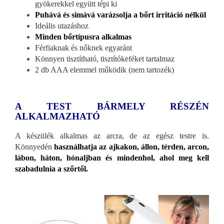
gyökerekkel együtt tépi ki
Puhává és simává varázsolja a bőrt irritáció nélkül
Ideális utazáshoz
Minden bőrtípusra alkalmas
Férfiaknak és nőknek egyaránt
Könnyen tisztítható, tisztítókeféket tartalmaz
2 db AAA elemmel működik (nem tartozék)
A TEST BÁRMELY RÉSZÉN
ALKALMAZHATÓ
A készülék alkalmas az arcra, de az egész testre is.
Könnyedén
használhatja az ajkakon, állon, térden, arcon,
lábon, háton, hónaljban és mindenhol, ahol meg kell
szabadulnia a szőrtől.