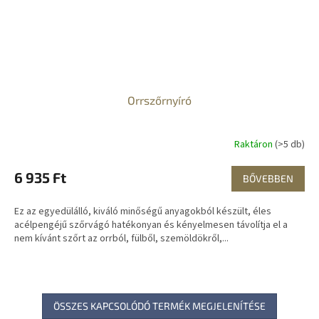
Orrszőrnyíró
Raktáron
(>5 db)
6 935 Ft
BŐVEBBEN
Ez az egyedülálló, kiváló minőségű anyagokból készült, éles
acélpengéjű szőrvágó hatékonyan és kényelmesen távolítja el a
nem kívánt szőrt az orrból, fülből, szemöldökről,...
ÖSSZES KAPCSOLÓDÓ TERMÉK MEGJELENÍTÉSE