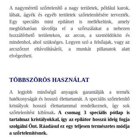
A nagyméretű szőrtelenítő a nagy területek, például karok,
lábak, ágyék és egyéb területek szőrtelenítésére tervezték.
Egy speciális mini epilátort is mellékelünk, amely
megbízhatóan távolítja el a szőrszálakat a nehezen
hozzáférhető területeken, az arcon, a szemöldökön és
mindenhol, ahol szükséges. Legyen szó a felsőajak, vagy az
arcszőrzet eltávolításáról, a munkát pillanatok alatt
elvégezheti.
TÖBBSZÖRÖS HASZNÁLAT
A legjobb minőségű anyagok garantálják a termék
hatékonyságát és hosszú élettartamát. A speciális szőrtelenítő
kristályok hosszú élettartammal rendelkeznek, így sok
szőrtelenítést kibírnak
.
A csomag 3 speciális pótlap is
tartalmaz kristályokkal, így az epilátor hosszú ideig fogja
szolgálni Önt. Ráadásul ez egy teljesen természetes módja
a szőrtelenítésnek.