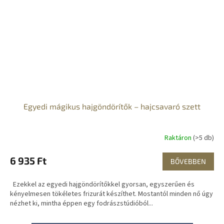
Egyedi mágikus hajgöndörítők – hajcsavaró szett
Raktáron
(>5 db)
6 935 Ft
BŐVEBBEN
Ezekkel az egyedi hajgöndörítőkkel gyorsan, egyszerűen és
kényelmesen tökéletes frizurát készíthet. Mostantól minden nő úgy
nézhet ki, mintha éppen egy fodrászstúdióból...