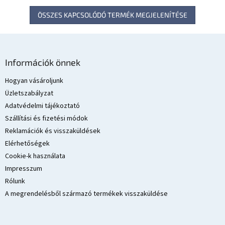
ÖSSZES KAPCSOLÓDÓ TERMÉK MEGJELENÍTÉSE
L
á
Információk önnek
b
l
Hogyan vásároljunk
é
Üzletszabályzat
c
Adatvédelmi tájékoztató
Szállítási és fizetési módok
Reklamációk és visszaküldések
Elérhetőségek
Cookie-k használata
Impresszum
Rólunk
A megrendelésből származó termékek visszaküldése