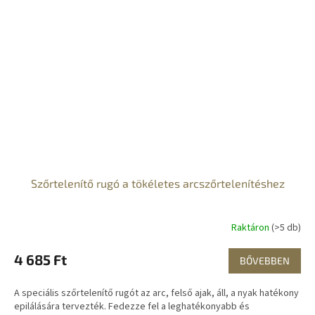
Szőrtelenítő rugó a tökéletes arcszőrtelenítéshez
Raktáron
(>5 db)
4 685 Ft
BŐVEBBEN
A speciális szőrtelenítő rugót az arc, felső ajak, áll, a nyak hatékony
epilálására tervezték. Fedezze fel a leghatékonyabb és