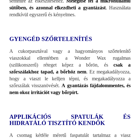
semmire az elkészítéséhez.
Melegítse fel a mikrohullámú
sütőben, és azonnal elkezdheti a gyantázást
.
Használata
rendkívül egyszerű és kényelmes.
GYENGÉD SZŐRTELENÍTÉS
A cukorpasztával vagy a hagyományos szőrtelenítő
viaszokkal ellentétben a Wonder Wax rugalmas
(szilikonszerű) réteget képez a bőrön, és
csak a
szőrszálakhoz tapad, a bőrhöz nem
.
Ez megakadályozza,
hogy a viaszt le kelljen tépni, és megakadályozza a
szőrszálak visszanövését.
A gyantázás fájdalommentes, és
nem okoz irritációt vagy bőrpírt.
APPLIKÁCIÓS SPATULÁK ÉS
HIDRATÁLÓ TISZTÍTÓ KENDŐK
A csomag kétféle méretű faspatulát tartalmaz a viasz