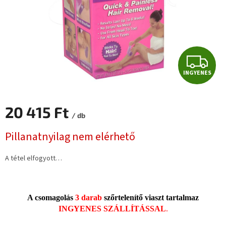
I
INGYENES
N
G
20 415 Ft
/ db
Y
Egységár:
Pillanatnyilag nem elérhető
E
A tétel elfogyott…
N
E
A csomagolás
3 darab
szőrtelenítő viaszt
tartalmaz
S
INGYENES SZÁLLÍTÁSSAL
.