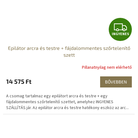
I
INGYENES
N
Epilátor arcra és testre + fájdalommentes szőrtelenítő
G
szett
Y
Pillanatnyilag nem elérhető
E
14 575 Ft
BŐVEBBEN
N
A csomag tartalmaz egy epilátort arcra és testre + egy
E
fájdalommentes szőrtelenítő szettet, amelyhez INGYENES
SZÁLLÍTÁS jár. Az epilátor arcra és testre hatékony eszköz az arc...
S