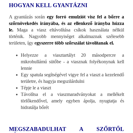
HOGYAN KELL GYANTÁZNI
A gyantázás során
egy forró emulziót visz fel a bőrre a
szőrnövekedés irányába, és az ellenkező irányba húzza
le.
Maga a viasz eltávolítása csíkok használata nélkül
történik. Nagyobb mennyiséget alkalmaznak szélesebb
területen, így
e
gyszerre több szőrszálat távolítanak el.
Helyezze a viasztartályt 20 másodpercre a
mikrohullámú sütőbe - a viasznak folyékonynak kell
lennie
Egy spatula segítségével vigye fel a viaszt a kezelendő
területre, és hagyja megszilárdulni
Tépje le a viaszt
Távolítsa el a viaszmaradványokat a mellékelt
törlőkendővel, amely egyben ápolja, nyugtatja és
hidratálja bőrét
MEGSZABADULHAT A SZŐRTŐL