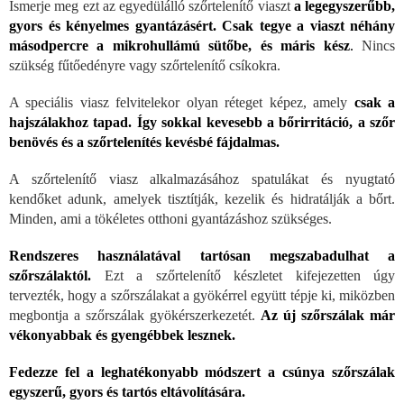
Ismerje meg ezt az egyedülálló szőrtelenítő viaszt
a legegyszerűbb,
gyors és kényelmes gyantázásért.
Csak tegye a viaszt néhány
másodpercre a mikrohullámú sütőbe, és máris kész
.
Nincs
szükség fűtőedényre vagy szőrtelenítő csíkokra.
A speciális viasz felvitelekor olyan réteget képez, amely
csak a
hajszálakhoz tapad.
Így sokkal kevesebb a bőrirritáció, a szőr
benövés és a szőrtelenítés kevésbé fájdalmas.
A szőrtelenítő viasz alkalmazásához spatulákat és nyugtató
kendőket adunk, amelyek tisztítják, kezelik és hidratálják a bőrt.
Minden, ami a tökéletes otthoni gyantázáshoz szükséges.
Rendszeres használatával tartósan megszabadulhat a
szőrszálaktól.
Ezt a szőrtelenítő készletet kifejezetten úgy
tervezték, hogy a szőrszálakat a gyökérrel együtt tépje ki, miközben
megbontja a szőrszálak gyökérszerkezetét.
Az új szőrszálak már
vékonyabbak és gyengébbek lesznek.
Fedezze fel a leghatékonyabb módszert a csúnya szőrszálak
egyszerű, gyors és tartós eltávolítására.