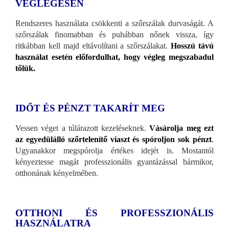
VÉGLEGESEN
Rendszeres használata csökkenti a szőrszálak durvaságát. A
szőrszálak finomabban és puhábban nőnek vissza, így
ritkábban kell majd eltávolítani a szőrszálakat.
Hosszú távú
használat esetén előfordulhat, hogy végleg megszabadul
tőlük.
IDŐT ÉS PÉNZT TAKARÍT MEG
Vessen véget a túlárazott kezeléseknek.
Vásárolja meg ezt
az egyedülálló szőrtelenítő viaszt és spóroljon sok pénzt
.
Ugyanakkor megspórolja értékes idejét is. Mostantól
kényeztesse magát professzionális gyantázással bármikor,
otthonának kényelmében.
OTTHONI ÉS PROFESSZIONÁLIS
HASZNÁLATRA