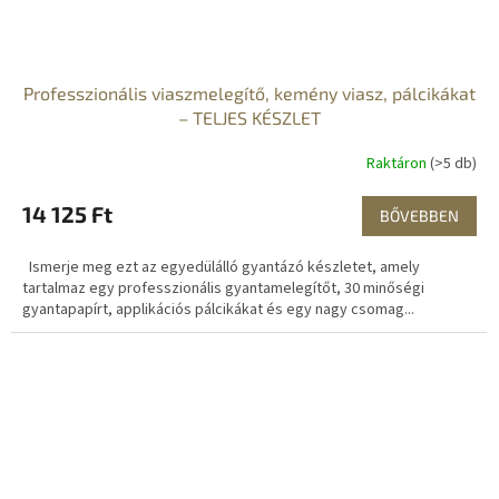
Professzionális viaszmelegítő, kemény viasz, pálcikákat
– TELJES KÉSZLET
Raktáron
(>5 db)
14 125 Ft
BŐVEBBEN
Ismerje meg ezt az egyedülálló gyantázó készletet, amely
tartalmaz egy professzionális gyantamelegítőt, 30 minőségi
gyantapapírt, applikációs pálcikákat és egy nagy csomag...