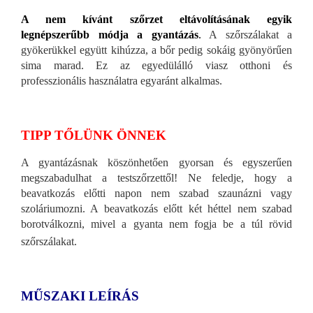
A nem kívánt szőrzet eltávolításának egyik
legnépszerűbb módja a gyantázás
.
A szőrszálakat a
gyökerükkel együtt kihúzza, a bőr pedig sokáig gyönyörűen
sima marad. Ez az egyedülálló viasz otthoni és
professzionális használatra egyaránt alkalmas.
TIPP TŐLÜNK ÖNNEK
A gyantázásnak köszönhetően gyorsan és egyszerűen
megszabadulhat a testszőrzettől! Ne feledje, hogy a
beavatkozás előtti napon nem szabad szaunázni vagy
szoláriumozni. A beavatkozás előtt két héttel nem szabad
borotválkozni, mivel a gyanta nem fogja be a túl rövid
szőrszálakat.
MŰSZAKI LEÍRÁS