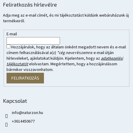
Feliratkozás hírlevélre
Adja meg az e-mail címét, és mi tájékoztatást küldünk webáruházunk új
termékeiről.
E-mail
Hozzájárulok, hogy az általam önként megadott nevem és e-mail
címem felhasználásával a(z)
*cég neve
részemre e-mail útján
hírleveleket, ajánlatokat küldjön. Kijelentem, hogy az
adatkezelési
tájékoztatót
elolvastam. Megértettem, hogy a hozzájárulásom
bármikor visszavonhatom.
FELIRATKOZÁS
Kapcsolat
info
@
naturzon.hu
+3614450677