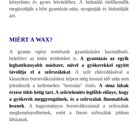
kényelmes és gyors felviteléhez. A hidratáló törlőkendők
megtisztítják a bőrt gyantázás után, nyugtatják és hidratálják
azt.
MIÉRT A WAX?
A gyanta egész testrészek gyantázására használható,
beleértve az intim területeket is.
A gyantázás az egyik
leghatékonyabb módszer, mivel a gyökerekkel együtt
távolítja el a szőrszálakat
.
A szőr eltávolításával a
klasszikus borotválkozáshoz képest még hosszú idő után sem
jelentkezik a kellemetlen "borostás" érzés.
A sima lábak
érzése több hétig tart. A szőrtelenítés legfőbb előnye, hogy
a gyökerek meggyengülnek, és a szőrszálak finomabbak
lesznek
.
A hagyományos borotválkozásnál a szőrszálak
megkeményedhetnek, ezért a finom szőrszálak jobban
látszanak.