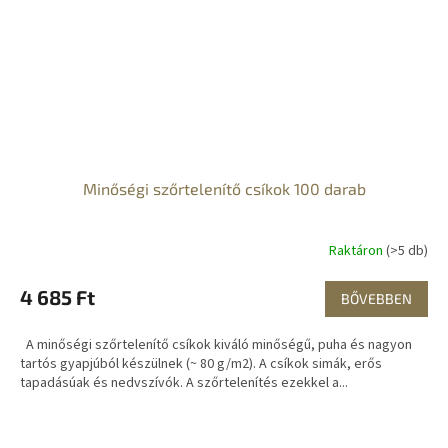
Minőségi szőrtelenítő csíkok 100 darab
Raktáron
(>5 db)
4 685 Ft
BŐVEBBEN
A minőségi szőrtelenítő csíkok kiváló minőségű, puha és nagyon
tartós gyapjúból készülnek (~ 80 g/m2). A csíkok simák, erős
tapadásúak és nedvszívók. A szőrtelenítés ezekkel a...