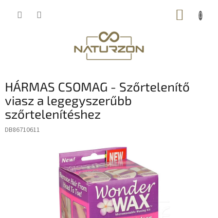
Ugrás
KOSÁR
a
fő
tartalomhoz
HÁRMAS CSOMAG - Szőrtelenítő
viasz a legegyszerűbb
szőrtelenítéshez
DB86710611