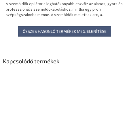
A szemöldök epilátor a leghatékonyabb eszköz az alapos, gyors és
professzionális szemöldökápoláshoz, mintha egy profi
szépségszalonba menne. A szemöldök mellett az arc, a...
ÖSSZES HASONLÓ TERMÉKEK MEGJELENÍTÉSE
Kapcsolódó termékek