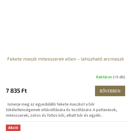
Fekete maszk mitesszerek ellen – lehúzható arcmaszk
Raktáron
(>5 db)
7 835 Ft
BŐVEBBEN
Ismerje meg az egyedülálló fekete maszkot a bőr
tökéletlenségeinek eltávolítására és tisztítására. A pattanások,
mitesszerek, zsíros és foltos bőr, elhalt bőr és egyéb...
Akció