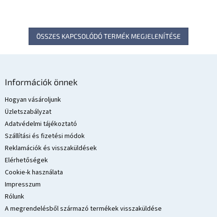
ÖSSZES KAPCSOLÓDÓ TERMÉK MEGJELENÍTÉSE
L
á
Információk önnek
b
l
Hogyan vásároljunk
é
Üzletszabályzat
c
Adatvédelmi tájékoztató
Szállítási és fizetési módok
Reklamációk és visszaküldések
Elérhetőségek
Cookie-k használata
Impresszum
Rólunk
A megrendelésből származó termékek visszaküldése