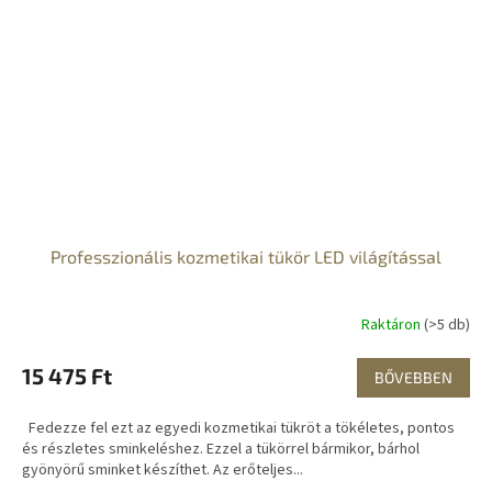
Professzionális kozmetikai tükör LED világítással
Raktáron
(>5 db)
15 475 Ft
BŐVEBBEN
Fedezze fel ezt az egyedi kozmetikai tükröt a tökéletes, pontos
és részletes sminkeléshez. Ezzel a tükörrel bármikor, bárhol
gyönyörű sminket készíthet. Az erőteljes...