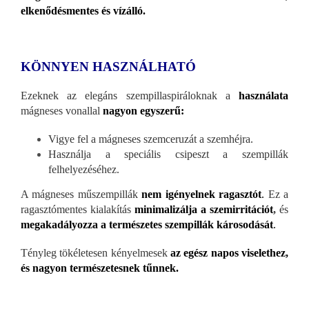
elkenődésmentes és vízálló.
KÖNNYEN HASZNÁLHATÓ
Ezeknek az elegáns szempillaspiráloknak a
használata
mágneses vonallal
nagyon egyszerű:
Vigye fel a mágneses szemceruzát a szemhéjra.
Használja a speciális csipeszt a szempillák
felhelyezéséhez.
A mágneses műszempillák
nem igényelnek ragasztót
.
Ez a
ragasztómentes kialakítás
minimalizálja a szemirritációt
,
és
megakadályozza a természetes szempillák károsodását
.
Tényleg tökéletesen kényelmesek
az egész napos viselethez,
és nagyon természetesnek tűnnek.