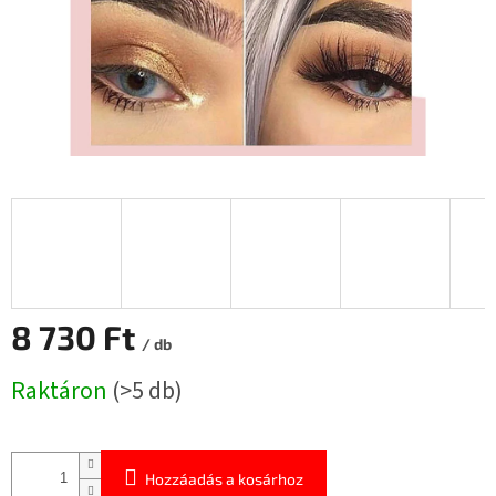
8 730 Ft
/ db
Egységár:
Raktáron
(>5 db)
Hozzáadás a kosárhoz