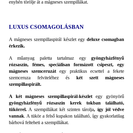
enyhén törölje át a mágneses szempillákat.
LUXUS CSOMAGOLÁSBAN
A mágneses szempillaspirál készlet egy
deluxe csomagban
érkezik.
A műanyag paletta tartalmaz egy
gyöngyházfényű
rózsaszín, fémes, speciálisan formázott csipeszt, egy
mágneses szemceruzát
egy praktikus ecsettel a fekete
szemceruza felviteléhez és
két szett mágneses
szempillaspirált.
A két mágneses szempillaspirál-készlet
egy gyönyörű
gyöngyházfényű rózsaszín kerek tokban található,
tükörrel.
A szempillákat két szinten tárolja
,
így jól védve
vannak
. A tükör a felső kupakon található, így gyakorlatilag
bárhová felteheti a szempillákat.