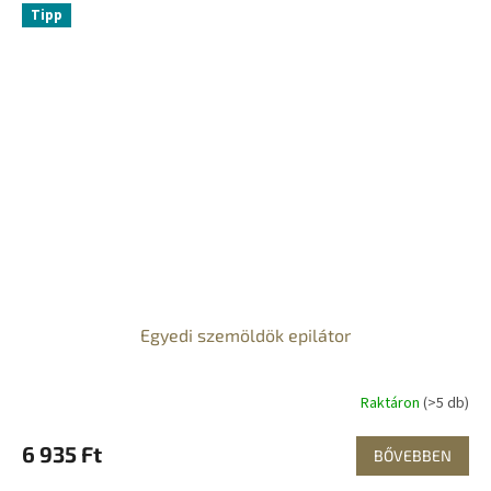
Tipp
Egyedi szemöldök epilátor
Raktáron
(>5 db)
6 935 Ft
BŐVEBBEN