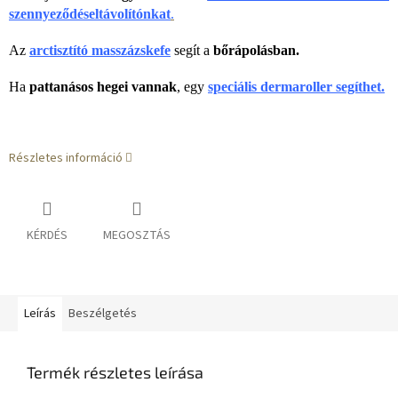
szennyeződéseltávolítónkat
.
Az
a
rctisztító masszázskefe
segít a
bőrápolásban.
Ha
pattanásos hegei vannak
, egy
speciális dermaroller segíthet.
Részletes információ
KÉRDÉS
MEGOSZTÁS
Leírás
Beszélgetés
Termék részletes leírása