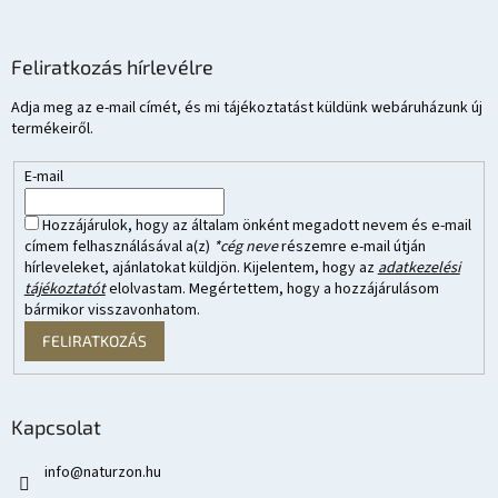
Feliratkozás hírlevélre
Adja meg az e-mail címét, és mi tájékoztatást küldünk webáruházunk új
termékeiről.
E-mail
Hozzájárulok, hogy az általam önként megadott nevem és e-mail
címem felhasználásával a(z)
*cég neve
részemre e-mail útján
hírleveleket, ajánlatokat küldjön. Kijelentem, hogy az
adatkezelési
tájékoztatót
elolvastam. Megértettem, hogy a hozzájárulásom
bármikor visszavonhatom.
FELIRATKOZÁS
Kapcsolat
info
@
naturzon.hu