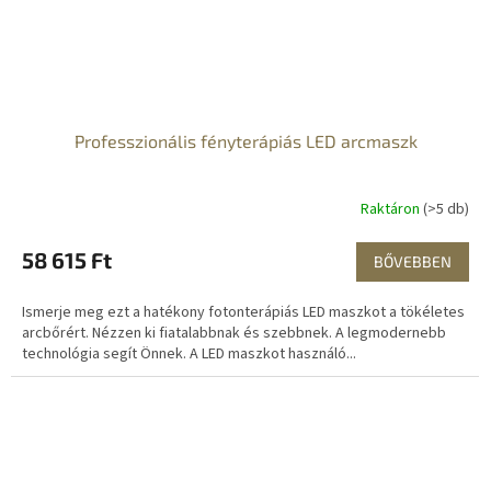
Professzionális fényterápiás LED arcmaszk
Raktáron
(>5 db)
58 615 Ft
BŐVEBBEN
Ismerje meg ezt a hatékony fotonterápiás LED maszkot a tökéletes
arcbőrért. Nézzen ki fiatalabbnak és szebbnek. A legmodernebb
technológia segít Önnek. A LED maszkot használó...