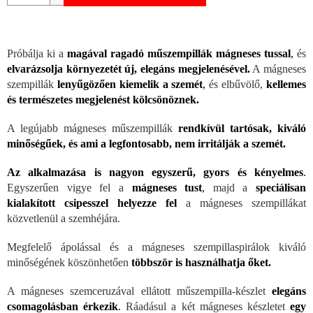
Próbálja ki a
magával ragadó műszempillák mágneses tussal
,
és
elvarázsolja környezetét új, elegáns megjelenésével.
A mágneses
szempillák
lenyűgözően kiemelik a szemét
,
és elbűvölő,
kellemes
és természetes megjelenést kölcsönöznek.
A legújabb mágneses műszempillák
rendkívül tartósak, kiváló
minőségűek, és ami a legfontosabb, nem irritálják a szemét.
Az alkalmazása is nagyon egyszerű, gyors és kényelmes
.
Egyszerűen vigye fel a
mágneses tust
,
majd a
speciálisan
kialakított csipesszel helyezze fel
a mágneses szempillákat
közvetlenül a szemhéjára.
Megfelelő ápolással és a mágneses szempillaspirálok kiváló
minőségének köszönhetően
többször is használhatja őket.
A mágneses szemceruzával ellátott műszempilla-készlet
elegáns
csomagolásban érkezik
.
Ráadásul a két mágneses készletet
egy