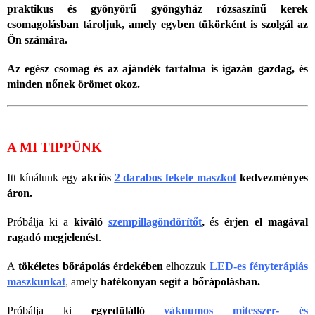
praktikus és gyönyörű gyöngyház rózsaszínű kerek
csomagolásban tároljuk, amely egyben tükörként is szolgál az
Ön számára.
Az egész csomag és az ajándék tartalma is igazán gazdag, és
minden nőnek örömet okoz.
A MI TIPPÜNK
Itt kínálunk egy
akciós
2 darabos fekete maszkot
kedvezményes
áron.
Próbálja ki a
kiváló
szempillagöndörítőt
,
és
érjen el magával
ragadó megjelenést
.
A
tökéletes bőrápolás érdekében
elhozzuk
LED-es fényterápiás
maszkunkat
,
amely
hatékonyan segít a bőrápolásban.
Próbálja ki
egyedülálló
vákuumos mitesszer- és