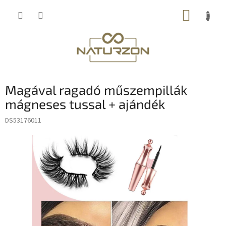
Ugrás
KOSÁR
a
fő
tartalomhoz
Magával ragadó műszempillák
mágneses tussal + ajándék
DS53176011