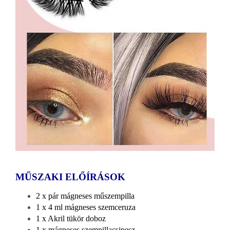
MŰSZAKI ELŐÍRÁSOK
2 x pár mágneses műszempilla
1 x 4 ml mágneses szemceruza
1 x Akril tükör doboz
1 x mágneses szempillacsipesz