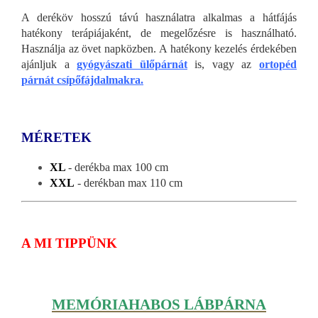
A deréköv hosszú távú használatra alkalmas a hátfájás
hatékony terápiájaként, de megelőzésre is használható.
Használja az övet napközben. A hatékony kezelés érdekében
ajánljuk a
gyógyászati ülőpárnát
is, vagy az
ortopéd
párnát csípőfájdalmakra.
MÉRETEK
XL
- derékba max 100 cm
XXL
- derékban max 110 cm
A MI TIPPÜNK
MEMÓRIAHABOS LÁBPÁRNA