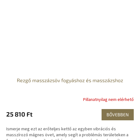
Rezgő masszázsöv fogyáshoz és masszázshoz
Pillanatnyilag nem elérhető
25 810 Ft
BŐVEBBEN
Ismerje meg ezt az erőteljes kettő az egyben vibrációs és
masszírozó mágnes övet, amely segít a problémás területeken a