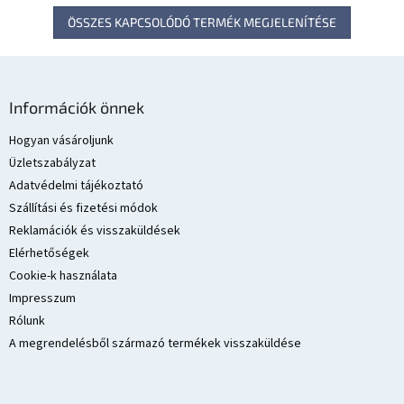
ÖSSZES KAPCSOLÓDÓ TERMÉK MEGJELENÍTÉSE
L
á
Információk önnek
b
l
Hogyan vásároljunk
é
Üzletszabályzat
c
Adatvédelmi tájékoztató
Szállítási és fizetési módok
Reklamációk és visszaküldések
Elérhetőségek
Cookie-k használata
Impresszum
Rólunk
A megrendelésből származó termékek visszaküldése