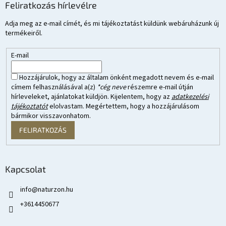
Feliratkozás hírlevélre
Adja meg az e-mail címét, és mi tájékoztatást küldünk webáruházunk új
termékeiről.
E-mail
Hozzájárulok, hogy az általam önként megadott nevem és e-mail
címem felhasználásával a(z)
*cég neve
részemre e-mail útján
hírleveleket, ajánlatokat küldjön. Kijelentem, hogy az
adatkezelési
tájékoztatót
elolvastam. Megértettem, hogy a hozzájárulásom
bármikor visszavonhatom.
FELIRATKOZÁS
Kapcsolat
info
@
naturzon.hu
+3614450677