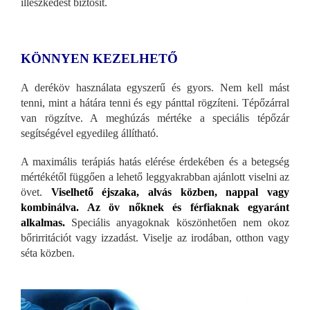
illeszkedést biztosít.
KÖNNYEN KEZELHETŐ
A deréköv használata egyszerű és gyors. Nem kell mást
tenni, mint a hátára tenni és egy pánttal rögzíteni. Tépőzárral
van rögzítve. A meghúzás mértéke a speciális tépőzár
segítségével egyedileg állítható.
A maximális terápiás hatás elérése érdekében és a betegség
mértékétől függően a lehető leggyakrabban ajánlott viselni az
övet.
Viselhető éjszaka, alvás közben, nappal vagy
kombinálva. Az öv nőknek és férfiaknak egyaránt
alkalmas.
Speciális anyagoknak köszönhetően nem okoz
bőrirritációt vagy izzadást. Viselje az irodában, otthon vagy
séta közben.