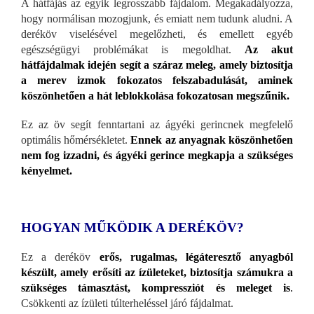
A hátfájás az egyik legrosszabb fájdalom. Megakadályozza,
hogy normálisan mozogjunk, és emiatt nem tudunk aludni. A
deréköv viselésével megelőzheti, és emellett egyéb
egészségügyi problémákat is megoldhat.
Az akut
hátfájdalmak idején segít a száraz meleg, amely biztosítja
a merev izmok fokozatos felszabadulását, aminek
köszönhetően a hát leblokkolása fokozatosan megszűnik.
Ez az öv segít fenntartani az ágyéki gerincnek megfelelő
optimális hőmérsékletet.
Ennek az anyagnak köszönhetően
nem fog izzadni, és ágyéki gerince megkapja a szükséges
kényelmet.
HOGYAN MŰKÖDIK A DERÉKÖV?
Ez a deréköv
erős, rugalmas, légáteresztő anyagból
készült, amely erősíti az ízületeket, biztosítja számukra a
szükséges támasztást, kompressziót és meleget is
.
Csökkenti az ízületi túlterheléssel járó fájdalmat.