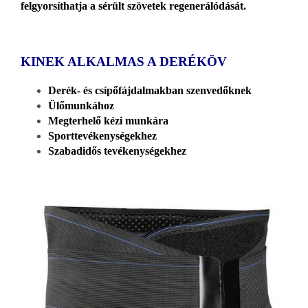
felgyorsíthatja a sérült szövetek regenerálódását.
KINEK ALKALMAS A DERÉKÖV
Derék- és csípőfájdalmakban szenvedőknek
Ülőmunkához
Megterhelő kézi munkára
Sporttevékenységekhez
Szabadidős tevékenységekhez