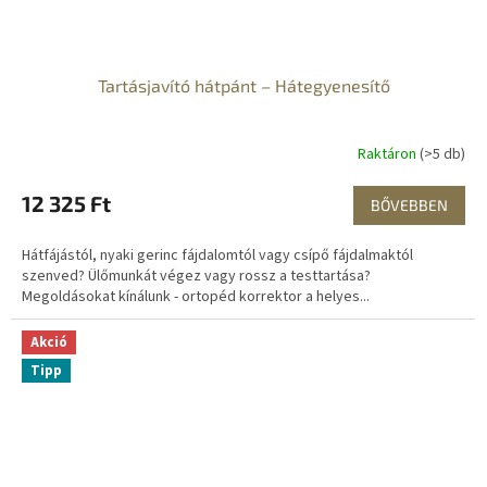
Tartásjavító hátpánt – Hátegyenesítő
Raktáron
(>5 db)
12 325 Ft
BŐVEBBEN
Hátfájástól, nyaki gerinc fájdalomtól vagy csípő fájdalmaktól
szenved? Ülőmunkát végez vagy rossz a testtartása?
Megoldásokat kínálunk - ortopéd korrektor a helyes...
Akció
Tipp