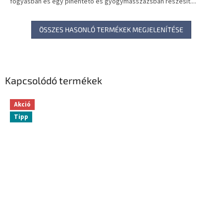
fogyásban és egy pihentető és gyógymasszázsban részesít....
ÖSSZES HASONLÓ TERMÉKEK MEGJELENÍTÉSE
Kapcsolódó termékek
Akció
Tipp