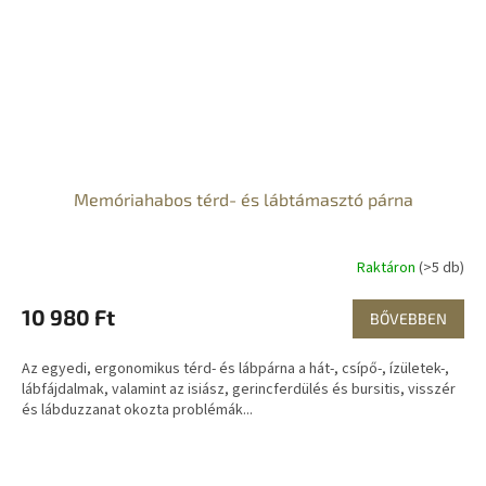
Memóriahabos térd- és lábtámasztó párna
Raktáron
(>5 db)
10 980 Ft
BŐVEBBEN
Az egyedi, ergonomikus térd- és lábpárna a hát-, csípő-, ízületek-,
lábfájdalmak, valamint az isiász, gerincferdülés és bursitis, visszér
és lábduzzanat okozta problémák...