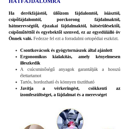
HÁTFÁJDALOMRA
Ha derékfájástól, ülőizom fájdalomtól, isiásztól,
csípőfájdalomtól, porckorong fájdalmaktól,
hátmerevségtől, éjszakai fájdalmaktól, hátsérülésektől,
csípőműtéttől és egyebektől szenved, ez az egyedülálló öv
Önnek való.
Fedezze fel ezt a forradalmi ortopédiai eszközt.
Csontkovácsok és gyógytornászok által ajánlott
Ergonomikus kialakítás, amely kényelmesen
illeszkedik
A csúcsminőségű anyagok garantálják a hosszú
élettartamot
Tartós, hordozható és könnyen tisztítható
Javítja a vérkeringést, csökkenti az
izomfeszültséget, a fájdalmat és a merevséget