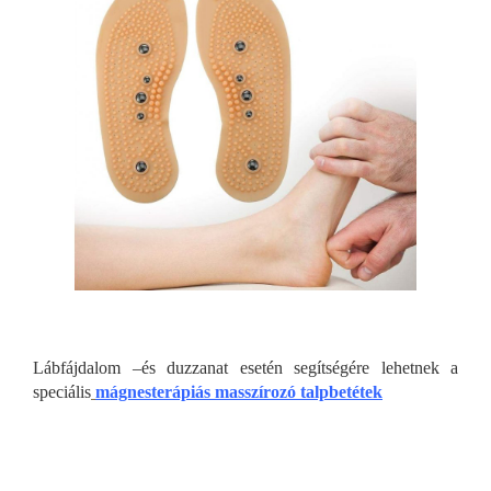
Lábfájdalom –és duzzanat esetén segítségére lehetnek a
speciális
mágnesterápiás masszírozó talpbetétek