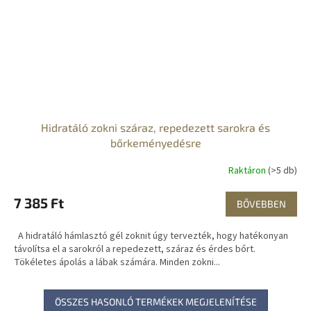
Hidratáló zokni száraz, repedezett sarokra és
bőrkeményedésre
Raktáron
(>5 db)
7 385 Ft
BŐVEBBEN
A hidratáló hámlasztó gél zoknit úgy tervezték, hogy hatékonyan
távolítsa el a sarokról a repedezett, száraz és érdes bőrt.
Tökéletes ápolás a lábak számára. Minden zokni...
ÖSSZES HASONLÓ TERMÉKEK MEGJELENÍTÉSE