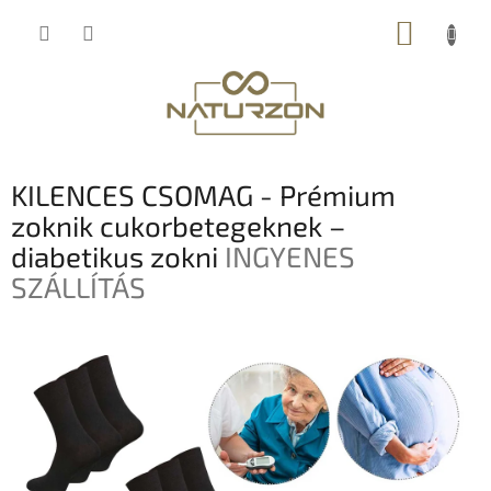
Ugrás
KOSÁR
a
fő
tartalomhoz
KILENCES CSOMAG - Prémium
zoknik cukorbetegeknek –
diabetikus zokni
INGYENES
SZÁLLÍTÁS