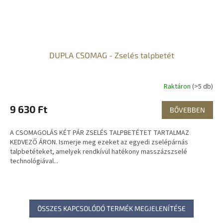
DUPLA CSOMAG - Zselés talpbetét
Raktáron
(>5 db)
9 630 Ft
BŐVEBBEN
A CSOMAGOLÁS KÉT PÁR ZSELÉS TALPBETÉTET TARTALMAZ
KEDVEZŐ ÁRON. Ismerje meg ezeket az egyedi zselépárnás
talpbetéteket, amelyek rendkívül hatékony masszázszselé
technológiával...
ÖSSZES KAPCSOLÓDÓ TERMÉK MEGJELENÍTÉSE