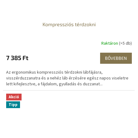
Kompressziós térdzokni
Raktáron
(>5 db)
7 385 Ft
BŐVEBBEN
Az ergonomikus kompressziós térdzokni lábfájásra,
visszérduzzanatra és a nehéz láb érzésére egész napos viseletre
lett kifejlesztve, a fájdalom, gyulladás és duzzanat...
Akció
Tipp