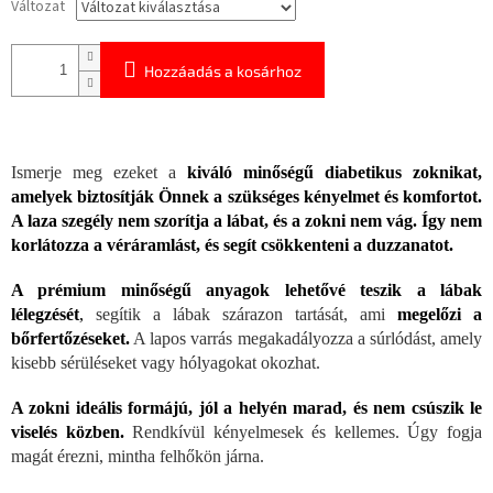
Változat
Hozzáadás a kosárhoz
Ismerje meg ezeket a
kiváló minőségű diabetikus zoknikat,
amelyek biztosítják Önnek a szükséges kényelmet és komfortot.
A laza szegély nem szorítja a lábat, és a zokni nem vág. Így nem
korlátozza a véráramlást, és segít csökkenteni a duzzanatot.
A prémium minőségű anyagok lehetővé teszik a lábak
lélegzését
,
segítik a lábak szárazon tartását, ami
megelőzi a
bőrfertőzéseket.
A lapos varrás megakadályozza a súrlódást, amely
kisebb sérüléseket vagy hólyagokat okozhat.
A zokni ideális formájú, jól a helyén marad, és nem csúszik le
viselés közben.
Rendkívül kényelmesek és kellemes. Úgy fogja
magát érezni, mintha felhőkön járna.