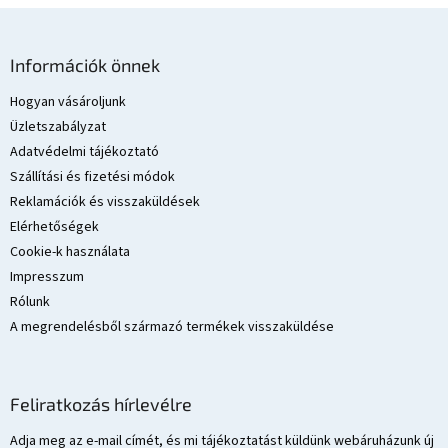
L
á
Információk önnek
b
l
Hogyan vásároljunk
é
Üzletszabályzat
c
Adatvédelmi tájékoztató
Szállítási és fizetési módok
Reklamációk és visszaküldések
Elérhetőségek
Cookie-k használata
Impresszum
Rólunk
A megrendelésből származó termékek visszaküldése
Feliratkozás hírlevélre
Adja meg az e-mail címét, és mi tájékoztatást küldünk webáruházunk új