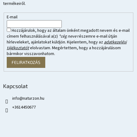
termékeiről.
E-mail
Hozzájárulok, hogy az általam önként megadott nevem és e-mail
címem felhasználásával a(z)
*cég neve
részemre e-mail útján
hírleveleket, ajánlatokat küldjön. Kijelentem, hogy az
adatkezelési
tájékoztatót
elolvastam. Megértettem, hogy a hozzájárulásom
bármikor visszavonhatom.
FELIRATKOZÁS
Kapcsolat
info
@
naturzon.hu
+3614450677