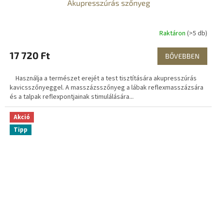
Akupresszúrás szőnyeg
Raktáron
(>5 db)
17 720 Ft
BŐVEBBEN
Használja a természet erejét a test tisztítására akupresszúrás
kavicsszőnyeggel. A masszázsszőnyeg a lábak reflexmasszázsára
és a talpak reflexpontjainak stimulálására...
Akció
Tipp