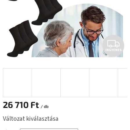
I
INGYENES
N
G
Y
E
N
26 710 Ft
/ db
E
Egységár:
Változat kiválasztása
S