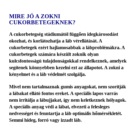
MIRE JÓ A ZOKNI
CUKORBETEGEKNEK?
A cukorbetegség stádiumától függően idegkárosodást
okozhat, és korlátozhatja a láb vérellátását. A
cukorbetegek ezért hajlamosabbak a lábproblémákra. A
cukorbetegek számára készült zoknik olyan
kulcsfontosságú tulajdonságokkal rendelkeznek, amelyek
segítenek könnyebben kezelni ezt az állapotot. A zokni a
kényelmet és a láb védelmét szolgálja.
Mivel nem tartalmaznak gumis anyagokat, nem szorítják
a lábakat ellátó fontos ereket. A speciális lapos varrás
nem irritálja a lábujjakat, így nem keletkeznek hólyagok.
A speciális anyag védi a lábat, elvezeti a felesleges
nedvességet és fenntartja a láb optimális hőmérsékletét.
Semmi hideg, forró vagy izzadt láb.