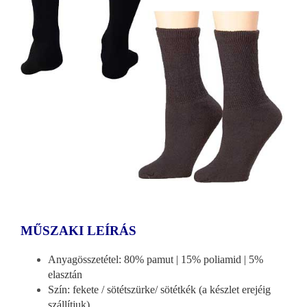
MŰSZAKI LEÍRÁS
Anyagösszetétel: 80% pamut | 15% poliamid | 5%
elasztán
Szín: fekete / sötétszürke/
sötétkék
(a készlet erejéig
szállítjuk)