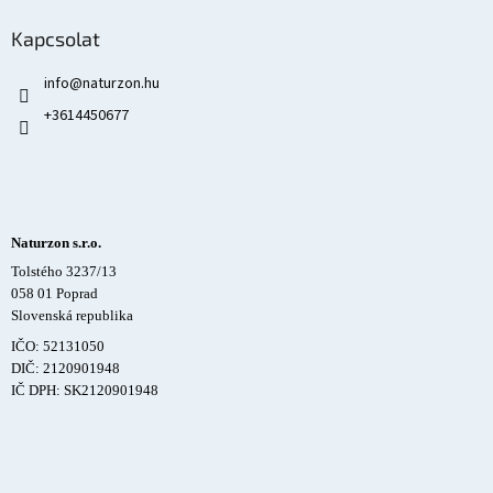
Kapcsolat
info
@
naturzon.hu
+3614450677
Naturzon s.r.o.
Tolstého 3237/13
058 01 Poprad
Slovenská republika
IČO: 52131050
DIČ: 2120901948
IČ DPH: SK2120901948