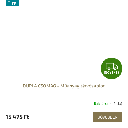
Tipp
I
INGYENES
N
DUPLA CSOMAG - Műanyag térkősablon
G
Y
Raktáron
(>5 db)
E
15 475 Ft
BŐVEBBEN
N