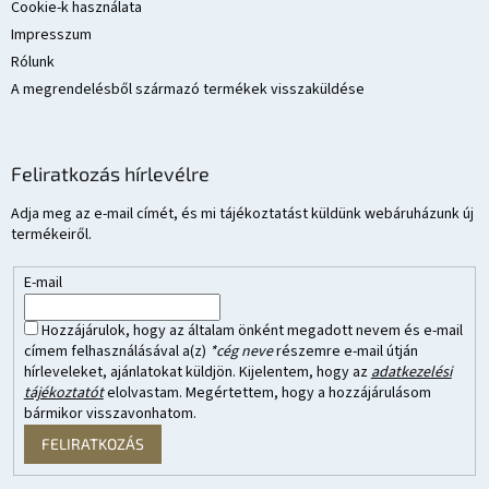
Cookie-k használata
Impresszum
Rólunk
A megrendelésből származó termékek visszaküldése
Feliratkozás hírlevélre
Adja meg az e-mail címét, és mi tájékoztatást küldünk webáruházunk új
termékeiről.
E-mail
Hozzájárulok, hogy az általam önként megadott nevem és e-mail
címem felhasználásával a(z)
*cég neve
részemre e-mail útján
hírleveleket, ajánlatokat küldjön. Kijelentem, hogy az
adatkezelési
tájékoztatót
elolvastam. Megértettem, hogy a hozzájárulásom
bármikor visszavonhatom.
FELIRATKOZÁS