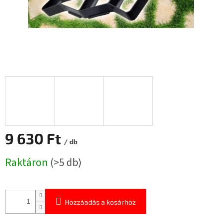
9 630 Ft
/ db
Egységár:
Raktáron
(>5 db)
Hozzáadás a kosárhoz