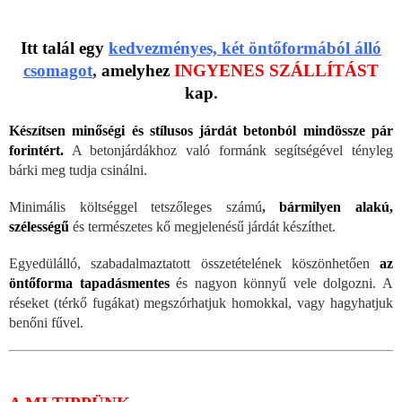
Itt talál egy
kedvezményes, két öntőformából álló
csomagot
,
amelyhez
INGYENES SZÁLLÍTÁST
kap
.
Készítsen minőségi és stílusos járdát betonból mindössze pár
forintért.
A betonjárdákhoz való formánk segítségével tényleg
bárki meg tudja csinálni.
Minimális költséggel tetszőleges számú
,
bármilyen alakú,
szélességű
és természetes kő megjelenésű járdát készíthet.
Egyedülálló, szabadalmaztatott összetételének köszönhetően
az
öntőforma tapadásmentes
és nagyon könnyű vele dolgozni. A
réseket (térkő fugákat) megszórhatjuk homokkal, vagy hagyhatjuk
benőni fűvel.