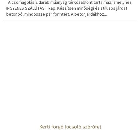
A csomagolás 2 darab műanyag térkősablont tartalmaz, amelyhez
E
INGYENES SZÁLLÍTÁST kap. Készítsen minőségi és stílusos járdát
betonból mindössze pár forintért. A betonjárdákhoz...
S
Kerti forgó locsoló szórófej