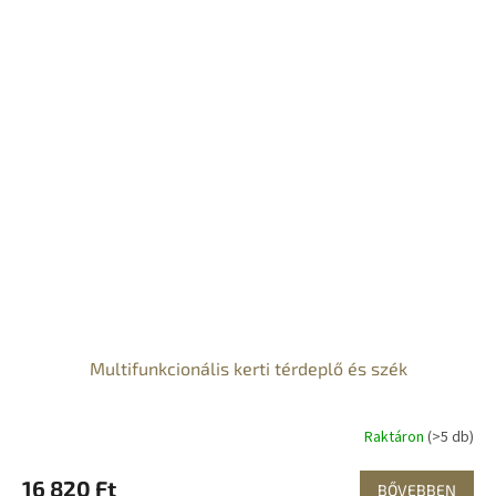
Multifunkcionális kerti térdeplő és szék
Raktáron
(>5 db)
16 820 Ft
BŐVEBBEN