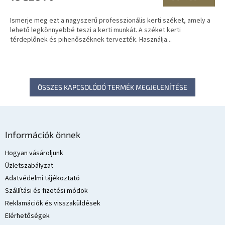
Ismerje meg ezt a nagyszerű professzionális kerti széket, amely a
lehető legkönnyebbé teszi a kerti munkát. A széket kerti
térdeplőnek és pihenőszéknek tervezték. Használja...
ÖSSZES KAPCSOLÓDÓ TERMÉK MEGJELENÍTÉSE
L
á
Információk önnek
b
l
Hogyan vásároljunk
é
Üzletszabályzat
c
Adatvédelmi tájékoztató
Szállítási és fizetési módok
Reklamációk és visszaküldések
Elérhetőségek