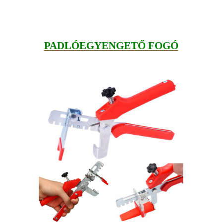
PADLÓEGYENGETŐ FOGÓ