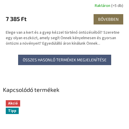
Raktáron
(>5 db)
7 385 Ft
BŐVEBBEN
Elege van a kert és a gyep kézzel történő öntözéséből? Szeretne
egy olyan eszközt, amely segít Önnek kényelmesen és gyorsan
öntözni a növényeit? Egyedülálló áron kínálunk Önnek...
ÖSSZES HASONLÓ TERMÉKEK MEGJELENÍTÉSE
Kapcsolódó termékek
Akció
Tipp