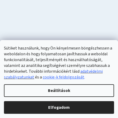
Sütiket használunk, hogy Ön kényelmesen böngészhessen a
weboldalon és hogy folyamatosan javíthassuk a weboldal
funkcionalitását, teljesítményét és használhatóságát,
valamint az analitika segítségével személyre szabhassuk a
hirdetéseket. További információkért lásd
adatvédelmi
szabályzatunkat
és a
cookie-k feldolgozását
.
Shoptet készítette
Beállítások
Copyright 2026
Naturzon
. Minden jog fenntartva.
Elfogadom