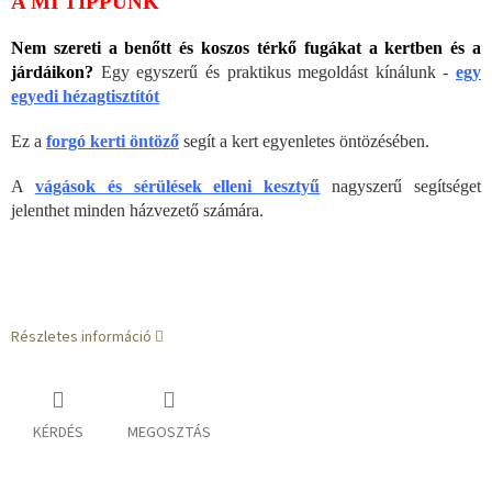
A MI TIPPÜNK
Nem szereti a benőtt és koszos térkő fugákat a kertben és a
járdáikon?
Egy egyszerű és praktikus megoldást kínálunk -
egy
egyedi hézagtisztítót
Ez a
forgó kerti öntöző
segít a kert egyenletes öntözésében.
A
vágások és sérülések elleni kesztyű
nagyszerű segítséget
jelenthet minden házvezető számára.
Részletes információ
KÉRDÉS
MEGOSZTÁS