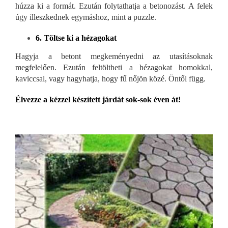
húzza ki a formát. Ezután folytathatja a betonozást. A felek
úgy illeszkednek egymáshoz, mint a puzzle.
6. Töltse ki a hézagokat
Hagyja a betont megkeményedni az utasításoknak
megfelelően. Ezután feltöltheti a hézagokat homokkal,
kaviccsal, vagy hagyhatja, hogy fű nőjön közé. Öntől függ.
Élvezze a kézzel készített járdát sok-sok éven át!