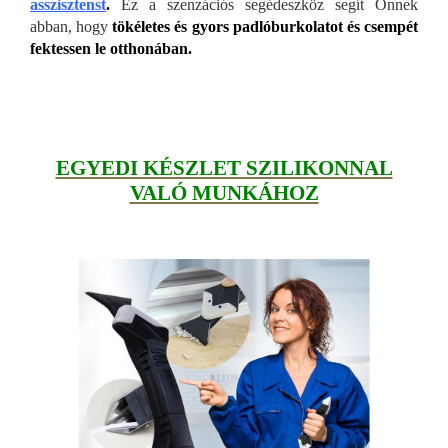
asszisztenst
.
Ez a szenzációs segédeszköz segít Önnek
abban, hogy
tökéletes és gyors padlóburkolatot és csempét
fektessen le otthonában.
EGYEDI KÉSZLET SZILIKONNAL
VALÓ MUNKÁHOZ