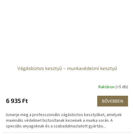
Vágásbiztos kesztyű – munkavédelmi kesztyű
Raktáron
(>5 db)
6 935 Ft
BŐVEBBEN
Ismerje meg a professzionális vágásbiztos kesztyűket, amelyek
maximális védelmet biztosítanak kezeinek a munka során. A
speciális anyagoknak és a szabadalmaztatott gyártási...