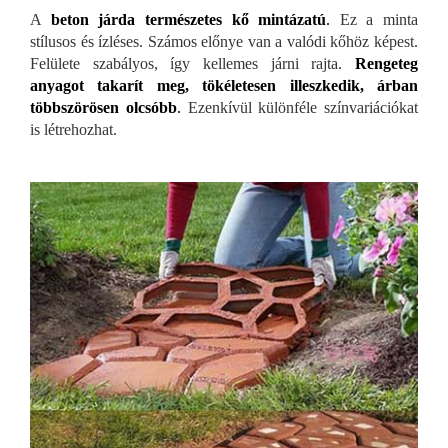
A
beton járda természetes kő mintázatú
.
Ez a minta
stílusos és ízléses. Számos előnye van a valódi kőhöz képest.
Felülete szabályos, így kellemes járni rajta.
Rengeteg
anyagot takarít meg, tökéletesen illeszkedik, árban
többszörösen olcsóbb
.
Ezenkívül különféle színvariációkat
is létrehozhat.