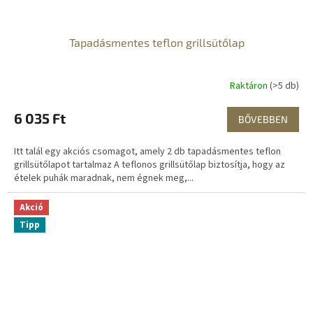
Tapadásmentes teflon grillsütőlap
Raktáron
(>5 db)
6 035 Ft
BŐVEBBEN
Itt talál egy akciós csomagot, amely 2 db tapadásmentes teflon
grillsütőlapot tartalmaz A teflonos grillsütőlap biztosítja, hogy az
ételek puhák maradnak, nem égnek meg,...
Akció
Tipp