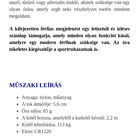
utazó, túrázó vagy adrenalin imádó, akinek szüksége van egy
olyan órára, amely segít neki vészhelyzet esetén mindent
megoldani.
A kifejezetten férfias megjelenést egy letisztult és ízléses
számlap támogatja, amely minden olyan funkciót kínál,
amelyre egy modern férfinak szüksége van. Az óra
tökéletes kiegészítője a sportruházatnak is.
MŰSZAKI LEÍRÁS
Anyaga: nylon, műanyag
A tok átmérője: 5,6 cm
Óra súlya: 85 g
A kötél hossza, amelyből a karkötő készül: 2,2 m
Kötél teherbírása: 113 kg
Elem: CR1220