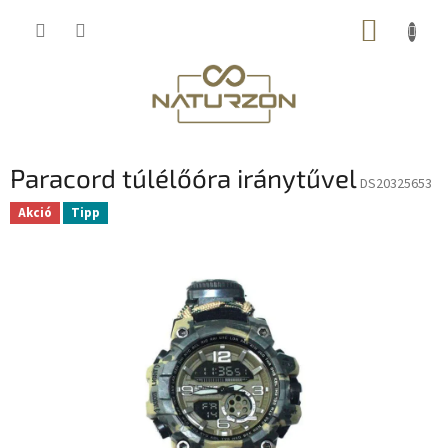
Ugrás
KOSÁR
a
fő
tartalomhoz
Paracord túlélőóra iránytűvel
DS20325653
Akció
Tipp