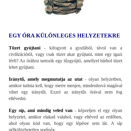
EGY ÓRA KÜLÖNLEGES HELYZETEKRE
Tüzet gyújtani
- kifogyott a gyufából, távol van a
civilizációtól, vagy csak tüzet akar gyújtani, mint egy igazi
férfi? Az órához tartozik egy tűzgyújtó, amellyel bárhol tüzet
lehet gyújtani.
Iránytű, amely megmutatja az utat
- olyan helyzetben,
amikor tudnia kell, hogy merre menjen, mindenhová magával
vihet egy iránytűt. Ezzel az iránytűs órával nem fog
eltévedni.
Egy síp, ami mindig veled van
- képzeljen el egy olyan
helyzetet, amikor elakad valahol, vagy eltéved az erdőben,
ahol olyan köd van, hogy egy lépésre sem lát. A síp
nélkülözhetetlen segítség.