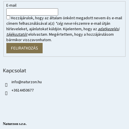
E-mail
Hozzájárulok, hogy az általam önként megadott nevem és e-mail
címem felhasználásával a(z)
*cég neve
részemre e-mail útján
hírleveleket, ajánlatokat küldjön. Kijelentem, hogy az
adatkezelési
tájékoztatót
elolvastam. Megértettem, hogy a hozzájárulásom
bármikor visszavonhatom.
FELIRATKOZÁS
Kapcsolat
info
@
naturzon.hu
+3614450677
Naturzon s.r.o.