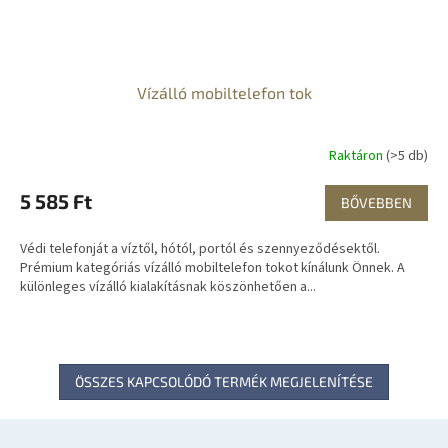
Vízálló mobiltelefon tok
Raktáron
(>5 db)
5 585 Ft
BŐVEBBEN
Védi telefonját a víztől, hótól, portól és szennyeződésektől.
Prémium kategóriás vízálló mobiltelefon tokot kínálunk Önnek. A
különleges vízálló kialakításnak köszönhetően a...
ÖSSZES KAPCSOLÓDÓ TERMÉK MEGJELENÍTÉSE