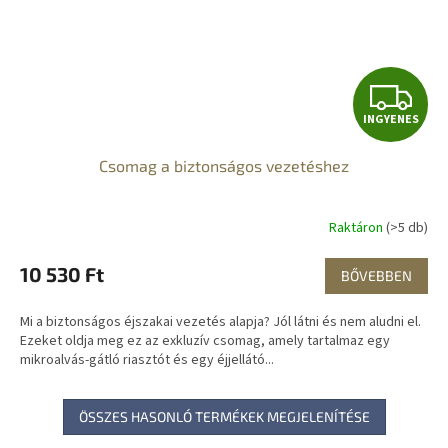
I
INGYENES
N
Csomag a biztonságos vezetéshez
G
Y
Raktáron
(>5 db)
E
10 530 Ft
BŐVEBBEN
N
Mi a biztonságos éjszakai vezetés alapja? Jól látni és nem aludni el.
E
Ezeket oldja meg ez az exkluzív csomag, amely tartalmaz egy
mikroalvás-gátló riasztót és egy éjjellátó...
S
ÖSSZES HASONLÓ TERMÉKEK MEGJELENÍTÉSE