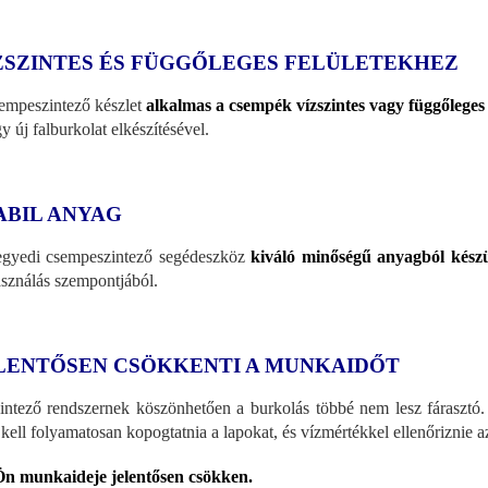
ZSZINTES ÉS FÜGGŐLEGES FELÜLETEKHEZ
empeszintező készlet
alkalmas a csempék vízszintes vagy függőleges 
y új falburkolat elkészítésével.
ABIL ANYAG
gyedi csempeszintező segédeszköz
kiváló minőségű anyagból készü
asználás szempontjából.
LENTŐSEN CSÖKKENTI A MUNKAIDŐT
intező rendszernek köszönhetően a burkolás többé nem lesz fárasztó
kell folyamatosan kopogtatnia a lapokat, és vízmértékkel ellenőriznie a
n munkaideje jelentősen csökken.