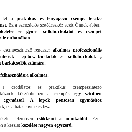
e fel a
praktikus és lenyűgöző csempe lerakó
nst.
Ez a szenzációs segédeszköz segít Önnek abban,
kéletes és gyors padlóburkolatot és csempét
n le otthonában.
ó csempeszintező rendszer
alkalmas professzionális
mberek - építők, burkolók és padlóburkolók -,
t barkácsolók számára.
 felhasználásra alkalmas.
a csodálatos és praktikus csempeszintező
szköznek köszönhetően a csempék
egy szintben
k egymással. A lapok pontosan egymáshoz
ak
,
és a hatás kivételes lesz.
szlet jelentősen
csökkenti a munkaidőt
.
Ezen
n a készlet
kezelése nagyon egyszerű.