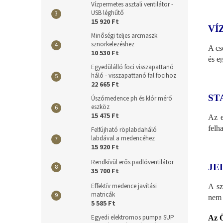
Vízpermetes asztali ventilátor -
USB léghűtő
15 920 Ft
VÍ
Minőségi teljes arcmaszk
sznorkelezéshez
A cs
10 530 Ft
és eg
Egyedülálló foci visszapattanó
háló - visszapattanó fal focihoz
22 665 Ft
ST
Úszómedence ph és klór mérő
eszköz
15 475 Ft
Az e
felh
Felfújható röplabdaháló
labdával a medencéhez
15 920 Ft
Rendkívül erős padlóventilátor
JE
35 700 Ft
Effektív medence javítási
A sz
matricák
nem 
5 585 Ft
Egyedi elektromos pumpa SUP
Az Ö