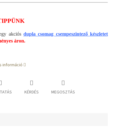
TIPPÜNK
l egy akciós
dupla csomag csempeszintező készletet
ényes áron.
s információ
TATÁS
KÉRDÉS
MEGOSZTÁS