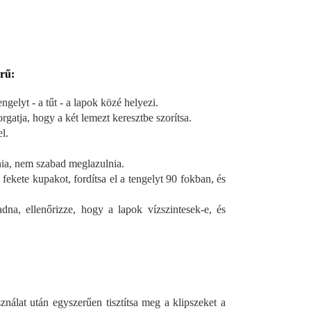
rű:
ngelyt - a tűt - a lapok közé helyezi.
rgatja, hogy a két lemezt keresztbe szorítsa.
l.
nia, nem szabad meglazulnia.
fekete kupakot, fordítsa el a tengelyt 90 fokban, és
dna, ellenőrizze, hogy a lapok vízszintesek-e, és
ználat után egyszerűen tisztítsa meg a klipszeket a