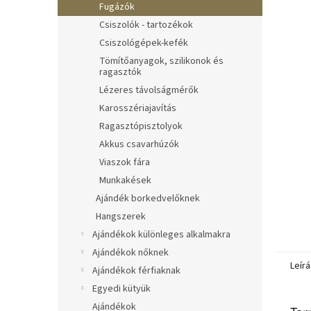
Fugázók
Csiszolók - tartozékok
Csiszológépek-kefék
Tömítőanyagok, szilikonok és
ragasztók
Lézeres távolságmérők
Karosszériajavítás
Ragasztópisztolyok
Akkus csavarhúzók
Viaszok fára
Munkakések
Ajándék borkedvelőknek
Hangszerek
Ajándékok különleges alkalmakra
Ajándékok nőknek
Leírá
Ajándékok férfiaknak
Egyedi kütyük
Ajándékok