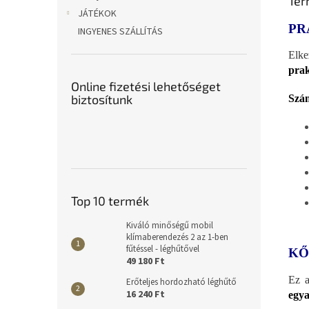
Ter
JÁTÉKOK
PR
INGYENES SZÁLLÍTÁS
Elke
prak
Online fizetési lehetőséget
biztosítunk
Szám
Top 10 termék
Kiváló minőségű mobil
klímaberendezés 2 az 1-ben
fűtéssel - léghűtővel
KŐ
49 180 Ft
Ez a
Erőteljes hordozható léghűtő
16 240 Ft
egya