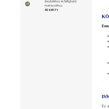
deszkákhoz és felfújható
matracokhoz
40 640 Ft
KÖ
Enne
IS
Ez a