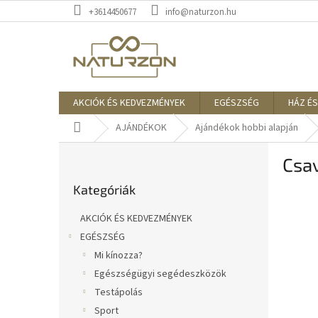
Ugrás
+3614450677
info@naturzon.hu
a
fő
tartalomhoz
AKCIÓK ÉS KEDVEZMÉNYEK
EGÉSZSÉG
HÁZ ÉS
Kezdőlap
AJÁNDÉKOK
Ajándékok hobbi alapján
O
Csa
l
Kategóriák
d
Kategóriák
átugrása
a
l
AKCIÓK ÉS KEDVEZMÉNYEK
s
EGÉSZSÉG
ó
Mi kínozza?
p
a
Egészségügyi segédeszközök
n
Testápolás
e
Sport