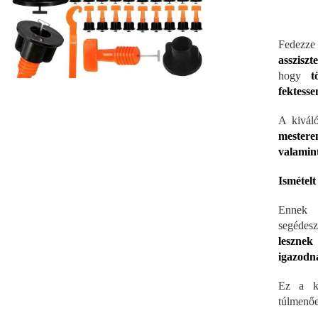
Fedezz
assziszte
hogy
tö
fektesse
A kivál
mestere
valamin
Ismételt
Ennek 
segéde
leszne
igazodn
Ez a ké
túlmenőe