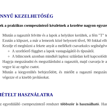
NNYŰ KEZELHETŐSÉG
k a praktikus csempeszintező készletnek a kezelése nagyon egysze
Miután a ragasztót felvitte és a lapok a helyükre kerültek, a fém "T" te
Ezután a klipszet, a már a lemezek közé helyezett tűvel, 90 fokkal elfo
Kezdje el meghúzni a fekete anyát a mellékelt csavarkulcs segítségéve
A szorítóerő függhet a lapok vastagságától és típusától.
A bilincsnek azonban mindkét laphoz szilárdan kell kapcsolód
Hagyja megszáradni és megszilárdulni a ragasztót, majd csavarja le a 
vegye ki az egész csatot.
Miután a kiegyenlítés befejeződött, és mielőtt a ragasztó megszára
végezze el a kisebb javításokat.
MÉTELT HASZNÁLATRA
z egyedülálló csempeszintező rendszer
többször is használható
. Has