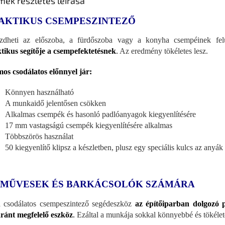
mék részletes leírása
AKTIKUS CSEMPESZINTEZŐ
zdheti az előszoba, a fürdőszoba vagy a konyha csempéinek felúj
tikus segítője a csempefektetésnek
.
Az eredmény tökéletes lesz.
os csodálatos előnnyel jár:
Könnyen használható
A munkaidő jelentősen csökken
Alkalmas csempék és hasonló padlóanyagok kiegyenlítésére
17 mm vastagságú csempék kiegyenlítésére alkalmas
Többszörös használat
50 kiegyenlítő klipsz a készletben, plusz egy speciális kulcs az any
MŰVESEK ÉS BARKÁCSOLÓK SZÁMÁRA
 csodálatos csempeszintező segédeszköz
az építőiparban dolgozó 
ránt megfelelő eszköz
.
Ezáltal a munkája sokkal könnyebbé és tökélete