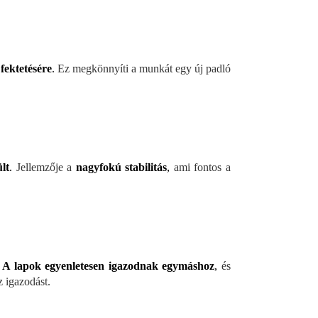
fektetésére
.
Ez megkönnyíti a munkát egy új padló
lt
.
Jellemzője a
nagyfokú stabilitás
,
ami fontos a
.
A lapok egyenletesen igazodnak egymáshoz
,
és
z igazodást.