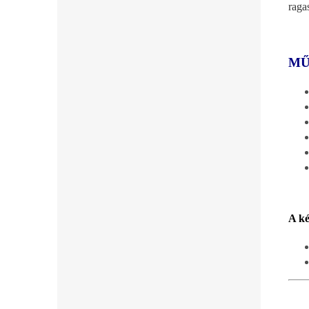
raga
MŰ
A ké