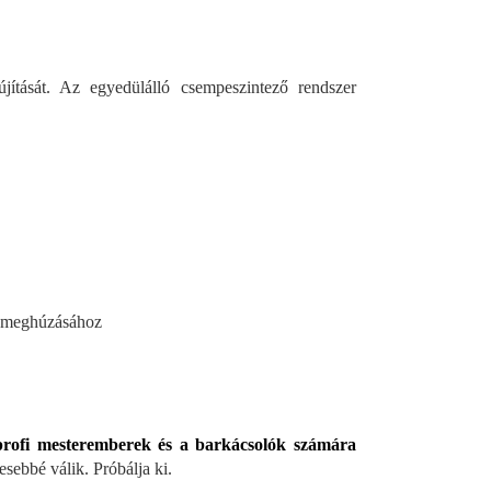
ítását. Az egyedülálló csempeszintező rendszer
ák meghúzásához
profi mesteremberek és a barkácsolók számára
sebbé válik. Próbálja ki.