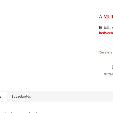
A MI 
Itt talá
kedvezm
Részlete
NYOM
s
Beszélgetés