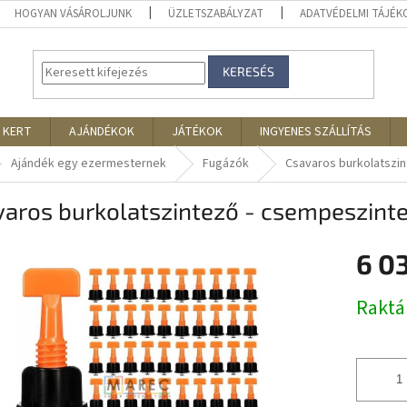
HOGYAN VÁSÁROLJUNK
ÜZLETSZABÁLYZAT
ADATVÉDELMI TÁJÉ
KERESÉS
 KERT
AJÁNDÉKOK
JÁTÉKOK
INGYENES SZÁLLÍTÁS
Ajándék egy ezermesternek
Fugázók
Csavaros burkolatszi
varos burkolatszintező - csempeszint
6 0
Egységár
Rakt