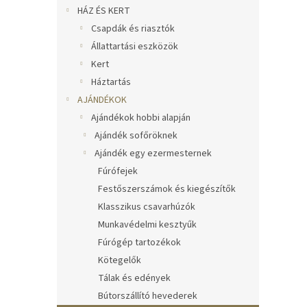
l
HÁZ ÉS KERT
Csapdák és riasztók
Állattartási eszközök
Kert
Háztartás
AJÁNDÉKOK
Ajándékok hobbi alapján
Ajándék sofőröknek
Ajándék egy ezermesternek
Fúrófejek
Festőszerszámok és kiegészítők
Klasszikus csavarhúzók
Munkavédelmi kesztyűk
Fúrógép tartozékok
Kötegelők
Tálak és edények
Bútorszállító hevederek