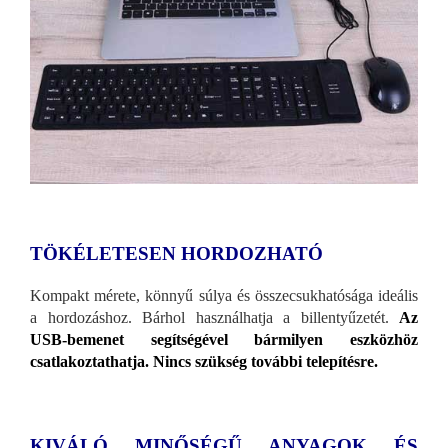
TÖKÉLETESEN HORDOZHATÓ
Kompakt mérete, könnyű súlya és összecsukhatósága ideális
a hordozáshoz. Bárhol használhatja a billentyűzetét.
Az
USB-bemenet segítségével bármilyen eszközhöz
csatlakoztathatja. Nincs szükség további telepítésre.
KIVÁLÓ MINŐSÉGŰ ANYAGOK ÉS