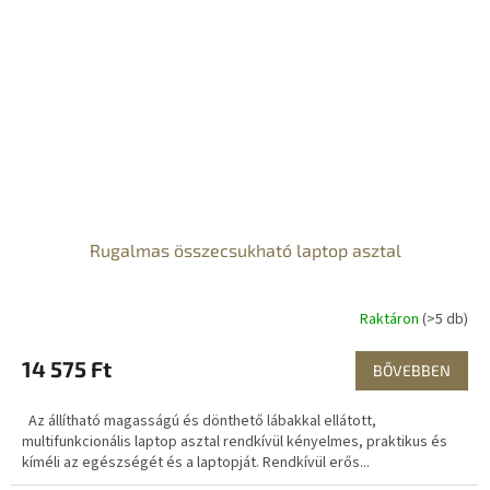
Rugalmas összecsukható laptop asztal
Raktáron
(>5 db)
14 575 Ft
BŐVEBBEN
Az állítható magasságú és dönthető lábakkal ellátott,
multifunkcionális laptop asztal rendkívül kényelmes, praktikus és
kíméli az egészségét és a laptopját. Rendkívül erős...