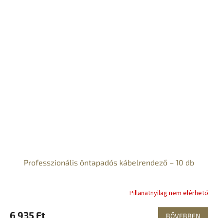
Professzionális öntapadós kábelrendező – 10 db
Pillanatnyilag nem elérhető
6 935 Ft
BŐVEBBEN