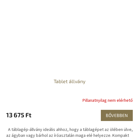
Tablet állvány
Pillanatnyilag nem elérhető
13 675 Ft
BŐVEBBEN
A táblagép-állvány ideális ahhoz, hogy a táblagépet az ölében ülve,
az ágyban vagy bárhol az íróasztalán maga elé helyezze. Kompakt