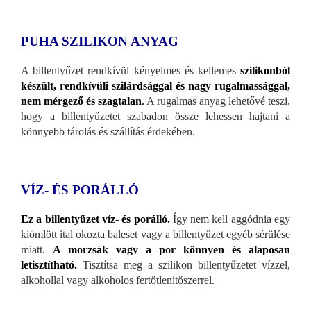
PUHA SZILIKON ANYAG
A billentyűzet rendkívül kényelmes és kellemes
szilikonból
készült, rendkívüli szilárdsággal és nagy rugalmassággal,
nem mérgező és szagtalan
.
A rugalmas anyag lehetővé teszi,
hogy a billentyűzetet szabadon össze lehessen hajtani a
könnyebb tárolás és szállítás érdekében.
VÍZ- ÉS PORÁLLÓ
Ez a billentyűzet víz- és porálló.
Így nem kell aggódnia egy
kiömlött ital okozta baleset vagy a billentyűzet egyéb sérülése
miatt.
A morzsák vagy a por könnyen és alaposan
letisztítható.
Tisztítsa meg a szilikon billentyűzetet vízzel,
alkohollal vagy alkoholos fertőtlenítőszerrel.