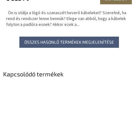
Ön is utálja a lógó és szanaszét heverő kábeleket? Szeretné, ha
rend és rendszer lenne bennük? Elege van abból, hogy a kábelek
folyton a padlóra esnek? Akkor ezek a...
ÖSSZES HASONLÓ TERMÉKEK MEGJELENÍTÉSE
Kapcsolódó termékek