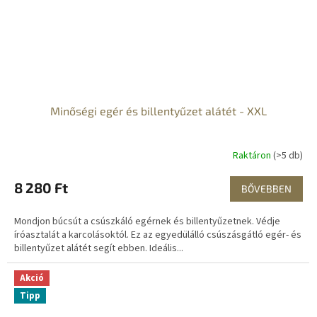
Minőségi egér és billentyűzet alátét - XXL
Raktáron
(>5 db)
8 280 Ft
BŐVEBBEN
Mondjon búcsút a csúszkáló egérnek és billentyűzetnek. Védje
íróasztalát a karcolásoktól. Ez az egyedülálló csúszásgátló egér- és
billentyűzet alátét segít ebben. Ideális...
Akció
Tipp