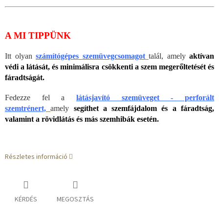
A MI TIPPÜNK
Itt olyan
számítógépes szemüvegcsomagot
talál, amely
aktívan
védi a látását, és minimálisra csökkenti a szem megerőltetését és
fáradtságát.
Fedezze fel a
látásjavító szemüveget - perforált
szemtrénert,
amely
segíthet a szemfájdalom és a fáradtság,
valamint a rövidlátás és más szemhibák esetén.
Részletes információ
KÉRDÉS
MEGOSZTÁS