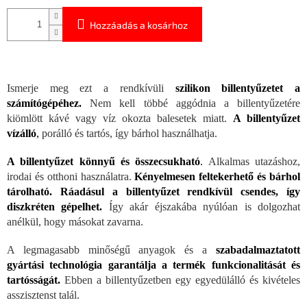
Hozzáadás a kosárhoz
Ismerje meg ezt a rendkívüli
szilikon billentyűzetet a
számítógépéhez.
Nem kell többé aggódnia a billentyűzetére
kiömlött kávé vagy víz okozta balesetek miatt.
A billentyűzet
vízálló
,
porálló és tartós, így bárhol használhatja.
A billentyűzet könnyű és összecsukható
.
Alkalmas utazáshoz,
irodai és otthoni használatra.
Kényelmesen feltekerhető és bárhol
tárolható. Ráadásul a billentyűzet rendkívül csendes, így
diszkréten gépelhet.
Így akár éjszakába nyúlóan is dolgozhat
anélkül, hogy másokat zavarna.
A legmagasabb minőségű anyagok és a
szabadalmaztatott
gyártási technológia
garantálja a termék funkcionalitását és
tartósságát.
Ebben a billentyűzetben egy egyedülálló és kivételes
asszisztenst talál.