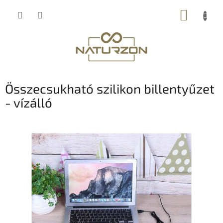
Ugrás
KOSÁR
a
fő
tartalomhoz
Összecsukható szilikon billentyűzet
- vízálló