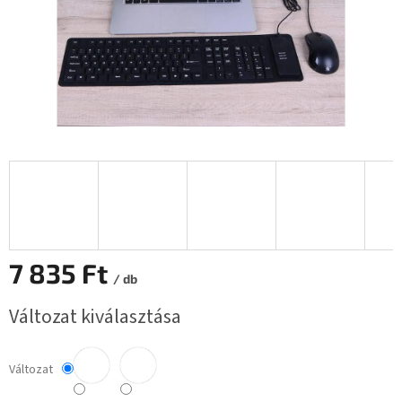
7 835 Ft
/ db
Egységár:
Változat kiválasztása
Változat