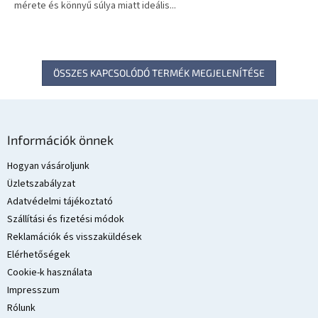
mérete és könnyű súlya miatt ideális...
ÖSSZES KAPCSOLÓDÓ TERMÉK MEGJELENÍTÉSE
L
á
Információk önnek
b
l
Hogyan vásároljunk
é
Üzletszabályzat
c
Adatvédelmi tájékoztató
Szállítási és fizetési módok
Reklamációk és visszaküldések
Elérhetőségek
Cookie-k használata
Impresszum
Rólunk