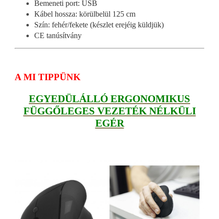
Bemeneti port: USB
Kábel hossza: körülbelül 125 cm
Szín: fehér/fekete (készlet erejéig küldjük)
CE tanúsítvány
A MI TIPPÜNK
EGYEDÜLÁLLÓ ERGONOMIKUS
FÜGGŐLEGES VEZET
ÉK NÉLKÜLI
EGÉR