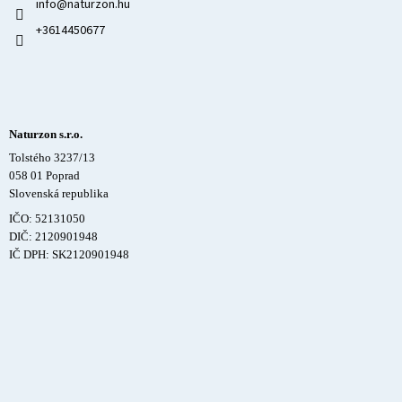
info
@
naturzon.hu
+3614450677
Naturzon s.r.o.
Tolstého 3237/13
058 01 Poprad
Slovenská republika
IČO: 52131050
DIČ: 2120901948
IČ DPH: SK2120901948