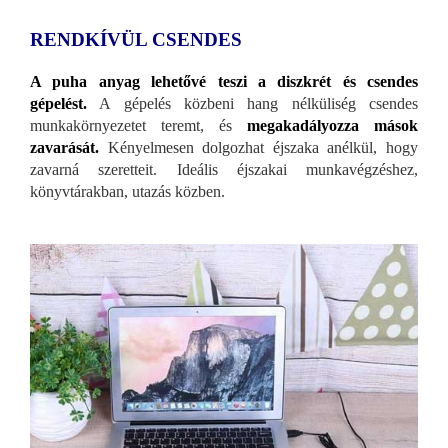
RENDKÍVÜL CSENDES
A puha anyag lehetővé teszi a diszkrét és csendes
gépelést.
A gépelés közbeni hang nélküliség csendes
munkakörnyezetet teremt, és
megakadályozza mások
zavarását.
Kényelmesen dolgozhat éjszaka anélkül, hogy
zavarná szeretteit. Ideális éjszakai munkavégzéshez,
könyvtárakban, utazás közben.