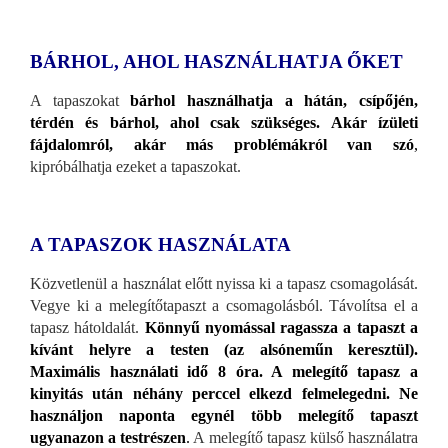
BÁRHOL, AHOL HASZNÁLHATJA ŐKET
A tapaszokat
bárhol használhatja a hátán, csípőjén,
térdén és bárhol, ahol csak szükséges. Akár ízületi
fájdalomról, akár más problémákról van szó
,
kipróbálhatja ezeket a tapaszokat.
A TAPASZOK HASZNÁLATA
Közvetlenül a használat előtt nyissa ki a tapasz csomagolását.
Vegye ki a melegítőtapaszt a csomagolásból. Távolítsa el a
tapasz hátoldalát.
Könnyű nyomással ragassza a tapaszt a
kívánt helyre a testen (az alsóneműn keresztül).
Maximális használati idő 8 óra. A melegítő tapasz a
kinyitás után néhány perccel elkezd felmelegedni. Ne
használjon naponta egynél több melegítő tapaszt
ugyanazon a testrészen
.
A melegítő tapasz külső használatra