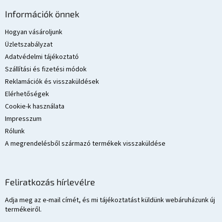
L
á
Információk önnek
b
l
Hogyan vásároljunk
é
Üzletszabályzat
c
Adatvédelmi tájékoztató
Szállítási és fizetési módok
Reklamációk és visszaküldések
Elérhetőségek
Cookie-k használata
Impresszum
Rólunk
A megrendelésből származó termékek visszaküldése
Feliratkozás hírlevélre
Adja meg az e-mail címét, és mi tájékoztatást küldünk webáruházunk új
termékeiről.