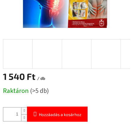
1 540 Ft
/ db
Egységár:
Raktáron
(>5 db)
Hozzáadás a kosárhoz