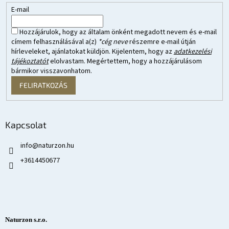
E-mail
Hozzájárulok, hogy az általam önként megadott nevem és e-mail
címem felhasználásával a(z)
*cég neve
részemre e-mail útján
hírleveleket, ajánlatokat küldjön. Kijelentem, hogy az
adatkezelési
tájékoztatót
elolvastam. Megértettem, hogy a hozzájárulásom
bármikor visszavonhatom.
FELIRATKOZÁS
Kapcsolat
info
@
naturzon.hu
+3614450677
Naturzon s.r.o.