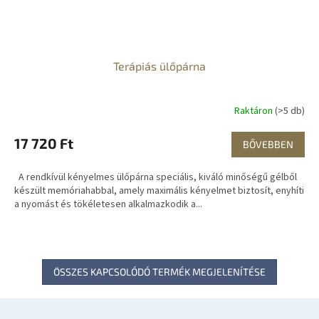
Terápiás ülőpárna
Raktáron
(>5 db)
17 720 Ft
BŐVEBBEN
A rendkívül kényelmes ülőpárna speciális, kiváló minőségű gélből
készült memóriahabbal, amely maximális kényelmet biztosít, enyhíti
a nyomást és tökéletesen alkalmazkodik a...
ÖSSZES KAPCSOLÓDÓ TERMÉK MEGJELENÍTÉSE