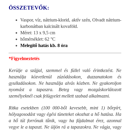
ÖSSZETEVŐK:
Vaspor, víz, nátrium-klorid, aktív szén, Olvadt nátrium-
karbonátban kalcinált kovaföld.
Méret: 13 x 9,5 cm
hőmérséklet: 62 °C
Melegítő hatás kb. 8 óra
*Figyelmeztetés
Kerülje a szájjal, szemmel és füllel való érintkezést. Ne
használja közvetlenül zúzódásokon, duzzanatokon és
gyulladásokon. Ne használja alvás közben. Ne gyakoroljon
nyomást a tapaszra. Beteg vagy mozgáskorlátozott
személyeknél csak felügyelet mellett szabad alkalmazni.
Ritka esetekben (100 000-ből kevesebb, mint 1) bőrpírt,
hólyagosodást vagy égési tüneteket okozhat a hő hatása. Ha
a hő túl forrónak tűnik, vagy ha fájdalmat érez, azonnal
vegye le a tapaszt. Ne üljön rá a tapaszokra. Ne vágja, vagy