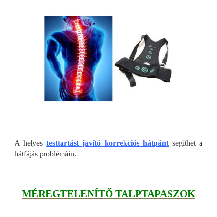
A helyes
testtartást javító korrekciós hátpánt
segíthet a
hátfájás problémáin.
MÉREGTELENÍTŐ TALPTAPASZOK