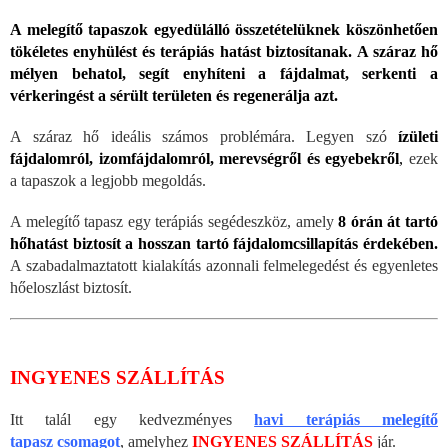
A melegítő tapaszok egyedülálló összetételüknek köszönhetően
tökéletes enyhülést és terápiás hatást biztosítanak.
A száraz hő
mélyen behatol, segít enyhíteni a fájdalmat, serkenti a
vérkeringést a sérült területen és regenerálja azt.
A száraz hő ideális számos problémára. Legyen szó
ízületi
fájdalomról, izomfájdalomról, merevségről és egyebekről
,
ezek
a tapaszok a legjobb megoldás.
A melegítő tapasz egy terápiás segédeszköz, amely
8 órán át tartó
hőhatást biztosít a hosszan tartó fájdalomcsillapítás érdekében.
A szabadalmaztatott kialakítás azonnali felmelegedést és egyenletes
hőeloszlást biztosít.
INGYENES SZÁLLÍTÁS
Itt talál egy kedvezményes
havi terápiás melegítő
tapasz csomagot
, amelyhez
INGYENES SZÁLLÍTÁS
jár.