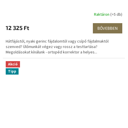
Raktáron
(>5 db)
12 325 Ft
BŐVEBBEN
Hátfájástól, nyaki gerinc fájdalomtól vagy csípő fájdalmaktól
szenved? Ülőmunkát végez vagy rossz a testtartása?
Megoldásokat kínálunk - ortopéd korrektor a helyes...
Akció
Tipp