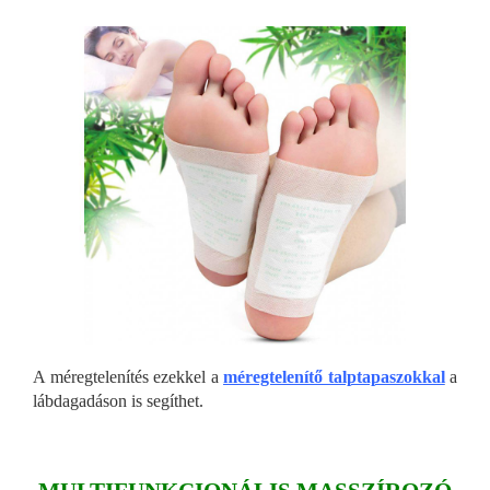
A méregtelenítés ezekkel a
méregtelenítő talptapaszokkal
a
lábdagadáson is segíthet.