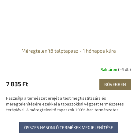
Méregtelenítő talptapasz - 1 hónapos kúra
Raktáron
(>5 db)
7 835 Ft
BŐVEBBEN
Használja a természet erejét a test megtisztítására és
méregtelenítésére ezekkel a tapaszokkal végzett természetes
terápiával. A méregtelenítő tapaszok 100%-ban természetes...
ÖSSZES HASONLÓ TERMÉKEK MEGJELENÍTÉSE