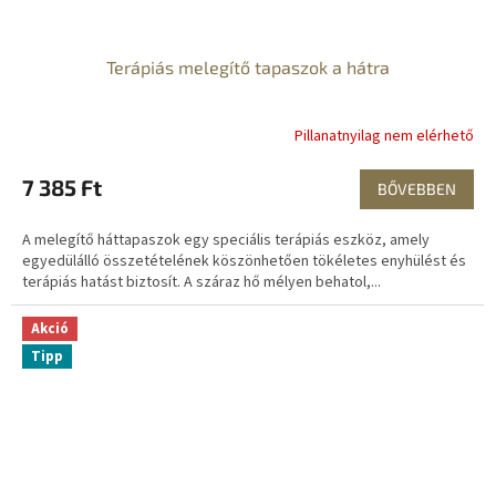
Terápiás melegítő tapaszok a hátra
Pillanatnyilag nem elérhető
7 385 Ft
BŐVEBBEN
A melegítő háttapaszok egy speciális terápiás eszköz, amely
egyedülálló összetételének köszönhetően tökéletes enyhülést és
terápiás hatást biztosít. A száraz hő mélyen behatol,...
Akció
Tipp