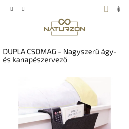
Ugrás
KOSÁR
a
fő
tartalomhoz
DUPLA CSOMAG - Nagyszerű ágy-
és kanapészervező