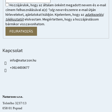
Hozzájárulok, hogy az általam önként megadott nevem és e-mail
címem felhasználásával a(z)
*cég neve
részemre e-mail útján
hírleveleket, ajánlatokat küldjön. Kijelentem, hogy az
adatkezelési
tájékoztatót
elolvastam. Megértettem, hogy a hozzájárulásom
bármikor visszavonhatom.
FELIRATKOZÁS
Kapcsolat
info
@
naturzon.hu
+3614450677
Naturzon s.r.o.
Tolstého 3237/13
058 01 Poprad