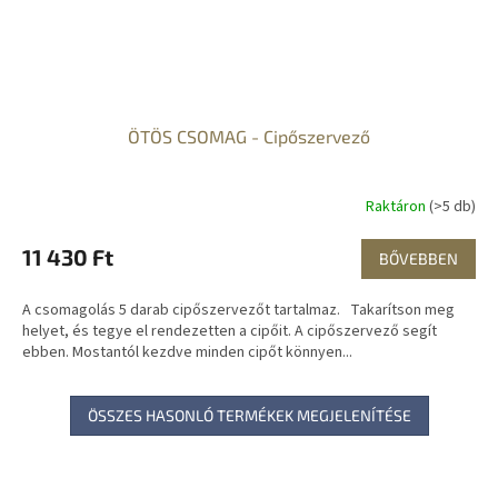
ÖTÖS CSOMAG - Cipőszervező
Raktáron
(>5 db)
11 430 Ft
BŐVEBBEN
A csomagolás 5 darab cipőszervezőt tartalmaz. Takarítson meg
helyet, és tegye el rendezetten a cipőit. A cipőszervező segít
ebben. Mostantól kezdve minden cipőt könnyen...
ÖSSZES HASONLÓ TERMÉKEK MEGJELENÍTÉSE