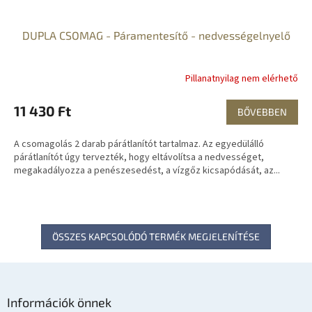
DUPLA CSOMAG - Páramentesítő - nedvességelnyelő
Pillanatnyilag nem elérhető
11 430 Ft
BŐVEBBEN
A csomagolás 2 darab párátlanítót tartalmaz. Az egyedülálló
párátlanítót úgy tervezték, hogy eltávolítsa a nedvességet,
megakadályozza a penészesedést, a vízgőz kicsapódását, az...
ÖSSZES KAPCSOLÓDÓ TERMÉK MEGJELENÍTÉSE
L
á
Információk önnek