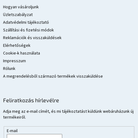
b
l
Hogyan vásároljunk
é
Üzletszabályzat
c
Adatvédelmi tájékoztató
Szállítási és fizetési módok
Reklamációk és visszaküldések
Elérhetőségek
Cookie-k használata
Impresszum
Rólunk
A megrendelésből származó termékek visszaküldése
Feliratkozás hírlevélre
Adja meg az e-mail címét, és mi tájékoztatást küldünk webáruházunk új
termékeiről.
E-mail