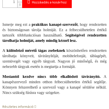
Hozzáadás a kosárhoz
Ismerje meg ezt a
praktikus kanapé-szervezőt
,
hogy rendezetten
és biztonságosan tárolja holmiját. Ez a felbecsülhetetlen értékű
tartozék többfunkciósan használható.
Segítségével rendezetten
tárolhatja holmiját, amely mindig kéznél lesz.
A
különböző méretű tágas zsebeknek
köszönhetően rendezetten
tárolhatja könyveit, távirányítóját, mobiltelefonját, táblagépét,
szemüvegét vagy egyéb tárgyait. Nagyon jó minőségű, és még
nehezebb tárgyak esetén is megtartja a formáját.
Mostantól kezdve nincs több elkallódott távirányító.
A
kanapészervező minden otthon felbecsülhetetlen értékű segítője.
Könnyen felszerelhető a szervező vagy a kanapé sérülése nélkül.
Nincs szükség fúrásra vagy szögekre.
Részletes információ