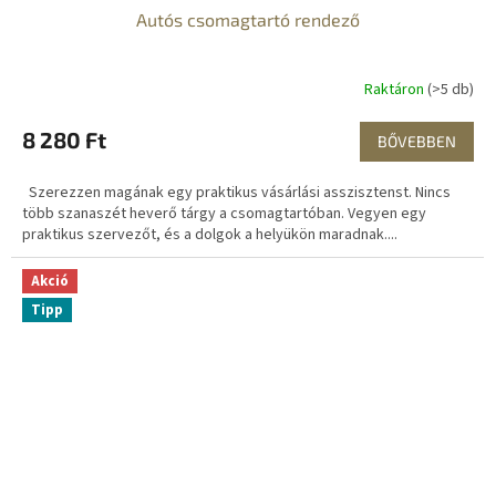
Autós csomagtartó rendező
Raktáron
(>5 db)
8 280 Ft
BŐVEBBEN
Szerezzen magának egy praktikus vásárlási asszisztenst. Nincs
több szanaszét heverő tárgy a csomagtartóban. Vegyen egy
praktikus szervezőt, és a dolgok a helyükön maradnak....
Akció
Tipp