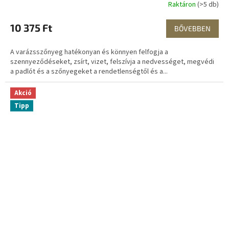
Raktáron
(>5 db)
10 375 Ft
BŐVEBBEN
A varázsszőnyeg hatékonyan és könnyen felfogja a
szennyeződéseket, zsírt, vizet, felszívja a nedvességet, megvédi
a padlót és a szőnyegeket a rendetlenségtől és a...
Akció
Tipp