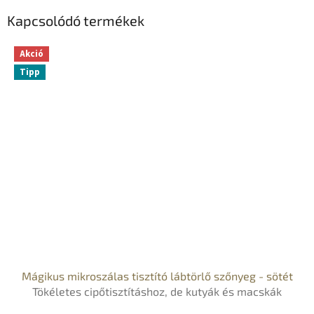
Kapcsolódó termékek
Akció
Tipp
Mágikus mikroszálas tisztító lábtörlő szőnyeg - sötét
Tökéletes cipőtisztításhoz, de kutyák és macskák
számára is