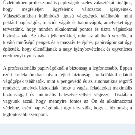
Üzletünkben professzionális papírvágók széles választékát kínáljuk,
t
hogy megfeleljen ügyfeleink változatos igényeinek.
a
i
Választékunkban különböző típusú vágógépek találhatók, mint
r
például papírvágók, rotációs vágók és halomvágók, amelyeket úgy
á
terveztünk, hogy minden alkalommal pontos és tiszta vágásokat
n
biztosítsanak. Az olyan jellemzőkkel, mint az állítható vezetők, a
y
kiváló minőségű pengék és a masszív felépítés, papírvágóinkat úgy
í
építették, hogy ellenálljanak a nagy igénybevételnek és egyenletes
t
á
eredményt nyújtsanak.
s
e
A professzionális papírvágóknál a biztonság a legfontosabb. Éppen
l
ezért kollekciónkban olyan fejlett biztonsági funkciókkal ellátott
e
vágógépek találhatók, mint a pengevédő és az automatikus rögzítő
m
rendszer, amelyek biztosítják, hogy a vágási feladatokat maximális
e
biztonsággal és minimális balesetveszéllyel végezze. Tisztában
i
vagyunk azzal, hogy mennyire fontos az Ön és alkalmazottai
védelme, ezért papírvágóinkat úgy terveztük, hogy a biztonság a
legfontosabb szempont.
L