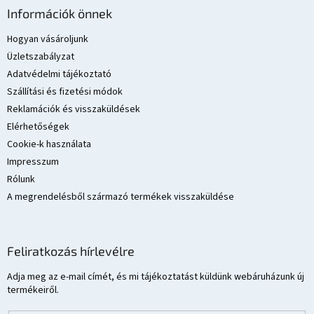
á
Információk önnek
b
l
Hogyan vásároljunk
é
Üzletszabályzat
c
Adatvédelmi tájékoztató
Szállítási és fizetési módok
Reklamációk és visszaküldések
Elérhetőségek
Cookie-k használata
Impresszum
Rólunk
A megrendelésből származó termékek visszaküldése
Feliratkozás hírlevélre
Adja meg az e-mail címét, és mi tájékoztatást küldünk webáruházunk új
termékeiről.