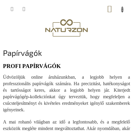
Ugrás
KOSÁR
a
fő
tartalomhoz
Papírvágók
PROFI PAPÍRVÁGÓK
Üdvözöljük online áruházunkban, a legjobb helyen a
professzionális papírvágók számára. Ha precizitást, hatékonyságot
és tartósságot keres, akkor a legjobb helyen jár. Kiterjedt
papírvágógép-kollekciónkat úgy terveztük, hogy megfeleljen a
csúcsteljesítményt és kivételes eredményeket igénylő szakemberek
igényeinek.
A mai rohanó világban az idő a legfontosabb, és a megfelelő
eszközök megléte mindent megváltoztathat. Akár nyomdában, akár