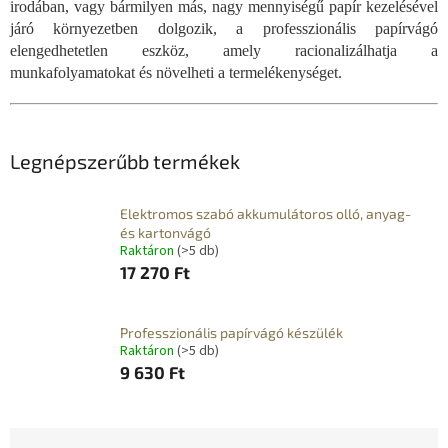
irodában, vagy bármilyen más, nagy mennyiségű papír kezelésével
járó környezetben dolgozik, a professzionális papírvágó
elengedhetetlen eszköz, amely racionalizálhatja a
munkafolyamatokat és növelheti a termelékenységet.
Legnépszerűbb termékek
Elektromos szabó akkumulátoros olló, anyag-
és kartonvágó
Raktáron
(>5 db)
17 270 Ft
Professzionális papírvágó készülék
Raktáron
(>5 db)
9 630 Ft
T