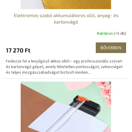
j
a
Elektromos szabó akkumulátoros olló, anyag- és
kartonvágó
Raktáron
(>5 db)
BŐVEBBEN
17 270 Ft
Fedezze fel a lenyűgöző akkus ollót – egy professzionális szövet-
és kartonvágó gépet, amely hihetetlen pontosságot, sebességet
és teljes mozgásszabadságot biztosít minden...