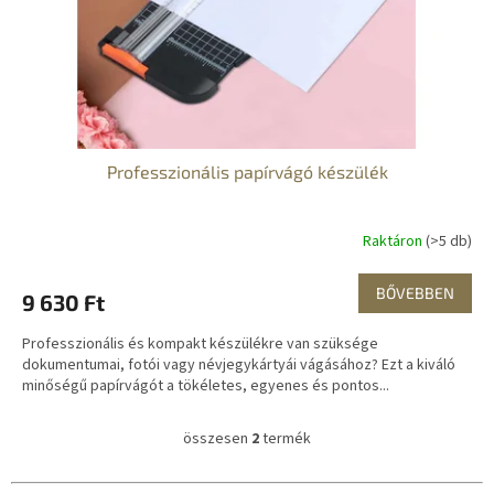
Professzionális papírvágó készülék
Raktáron
(>5 db)
BŐVEBBEN
9 630 Ft
Professzionális és kompakt készülékre van szüksége
dokumentumai, fotói vagy névjegykártyái vágásához? Ezt a kiváló
minőségű papírvágót a tökéletes, egyenes és pontos...
összesen
2
termék
L
i
s