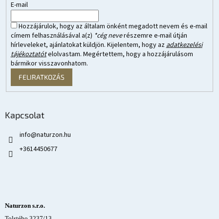
E-mail
Hozzájárulok, hogy az általam önként megadott nevem és e-mail
címem felhasználásával a(z)
*cég neve
részemre e-mail útján
hírleveleket, ajánlatokat küldjön. Kijelentem, hogy az
adatkezelési
tájékoztatót
elolvastam. Megértettem, hogy a hozzájárulásom
bármikor visszavonhatom.
FELIRATKOZÁS
Kapcsolat
info
@
naturzon.hu
+3614450677
Naturzon s.r.o.
Tolstého 3237/13