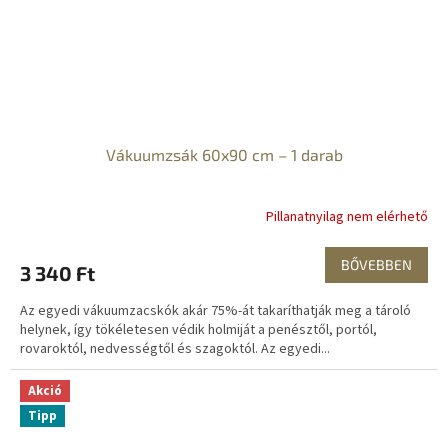
Vákuumzsák 60x90 cm – 1 darab
Pillanatnyilag nem elérhető
BŐVEBBEN
3 340 Ft
Az egyedi vákuumzacskók akár 75%-át takaríthatják meg a tároló
helynek, így tökéletesen védik holmiját a penésztől, portól,
rovaroktól, nedvességtől és szagoktól. Az egyedi...
Akció
Tipp