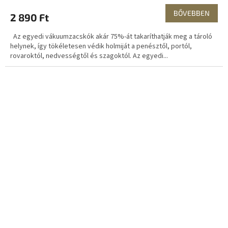
BŐVEBBEN
2 890 Ft
Az egyedi vákuumzacskók akár 75%-át takaríthatják meg a tároló
helynek, így tökéletesen védik holmiját a penésztől, portól,
rovaroktól, nedvességtől és szagoktól. Az egyedi...