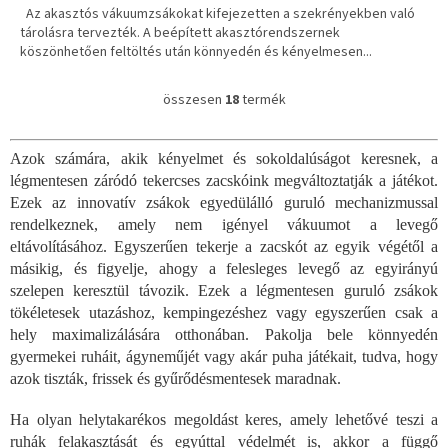
Az akasztós vákuumzsákokat kifejezetten a szekrényekben való
tárolásra tervezték. A beépített akasztórendszernek
köszönhetően feltöltés után könnyedén és kényelmesen...
összesen
18
termék
L
i
s
Azok számára, akik kényelmet és sokoldalúságot keresnek, a
t
légmentesen záródó tekercses zacskóink megváltoztatják a játékot.
a
i
Ezek az innovatív zsákok egyedülálló guruló mechanizmussal
r
rendelkeznek, amely nem igényel vákuumot a levegő
á
eltávolításához. Egyszerűen tekerje a zacskót az egyik végétől a
n
másikig, és figyelje, ahogy a felesleges levegő az egyirányú
y
szelepen keresztül távozik. Ezek a légmentesen guruló zsákok
í
tökéletesek utazáshoz, kempingezéshez vagy egyszerűen csak a
t
á
hely maximalizálására otthonában. Pakolja bele könnyedén
s
gyermekei ruháit, ágyneműjét vagy akár puha játékait, tudva, hogy
e
azok tiszták, frissek és gyűrődésmentesek maradnak.
l
e
Ha olyan helytakarékos megoldást keres, amely lehetővé teszi a
m
ruhák felakasztását és egyúttal védelmét is, akkor a függő