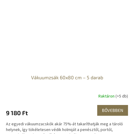
Vákuumzsák 60x80 cm – 5 darab
Raktáron
(>5 db)
BŐVEBBEN
9 180 Ft
Az egyedi vákuumzacskók akár 75%-át takaríthatják meg a tároló
helynek, így tökéletesen védik holmiját a penésztől, portól,