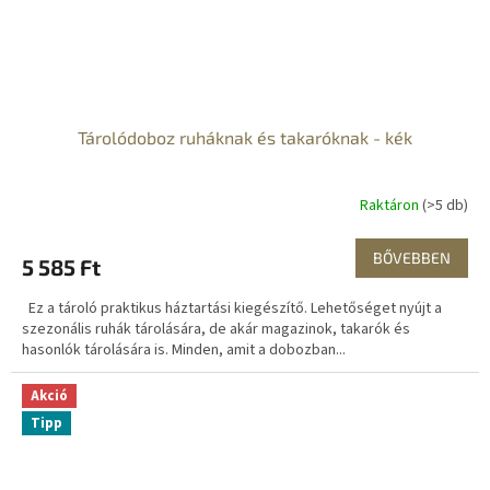
Tárolódoboz ruháknak és takaróknak - kék
Raktáron
(>5 db)
BŐVEBBEN
5 585 Ft
Ez a tároló praktikus háztartási kiegészítő. Lehetőséget nyújt a
szezonális ruhák tárolására, de akár magazinok, takarók és
hasonlók tárolására is. Minden, amit a dobozban...
Akció
Tipp