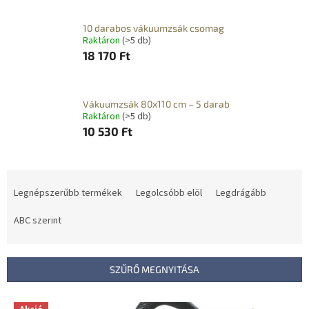
10 darabos vákuumzsák csomag
Raktáron
(>5 db)
18 170 Ft
Vákuumzsák 80x110 cm – 5 darab
Raktáron
(>5 db)
10 530 Ft
T
e
Legnépszerűbb termékek
Legolcsóbb elöl
Legdrágább
r
m
ABC szerint
é
k
e
SZŰRŐ MEGNYITÁSA
k
r
T