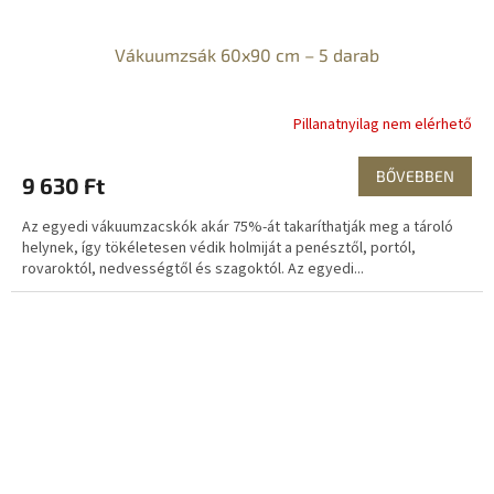
Vákuumzsák 60x90 cm – 5 darab
Pillanatnyilag nem elérhető
BŐVEBBEN
9 630 Ft
Az egyedi vákuumzacskók akár 75%-át takaríthatják meg a tároló
helynek, így tökéletesen védik holmiját a penésztől, portól,
rovaroktól, nedvességtől és szagoktól. Az egyedi...