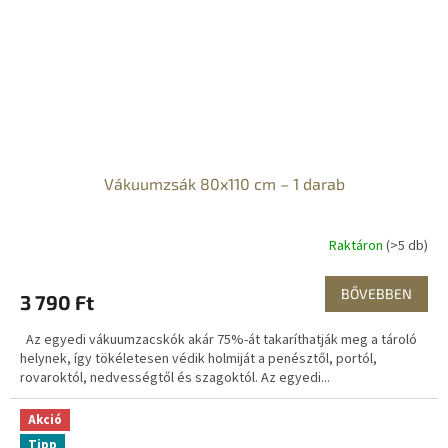
Vákuumzsák 80x110 cm – 1 darab
Raktáron
(>5 db)
BŐVEBBEN
3 790 Ft
Az egyedi vákuumzacskók akár 75%-át takaríthatják meg a tároló
helynek, így tökéletesen védik holmiját a penésztől, portól,
rovaroktól, nedvességtől és szagoktól. Az egyedi...
Akció
Tipp