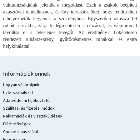
e
vákuumzsákjaink jelentik a megoldást. Ezek a zsákok beépített
i
akasztóval rendelkeznek, és úgy tervezték őket, hogy rendezetten
elhelyezhetők legyenek a szekrényben. Egyszerűen akassza fel
ruháit a zsákba, zárja le légmentesen a cipzárral, és vákuummal
távolítsa el a felesleges levegőt. Az eredmény? Tökéletesen
rendezett ruhásszekrény, gyűrődésmentes ruhákkal és extra
helykínálattal.
L
á
Információk önnek
b
l
Hogyan vásároljunk
é
Üzletszabályzat
c
Adatvédelmi tájékoztató
Szállítási és fizetési módok
Reklamációk és visszaküldések
Elérhetőségek
Cookie-k használata
Impresszum