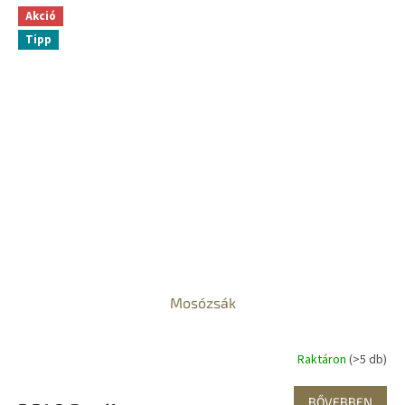
S
Akció
Tipp
Mosózsák
Raktáron
(>5 db)
BŐVEBBEN