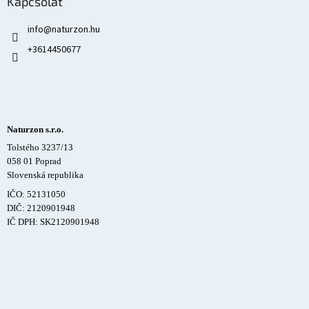
Kapcsolat
info
@
naturzon.hu
+3614450677
Naturzon s.r.o.
Tolstého 3237/13
058 01 Poprad
Slovenská republika
IČO: 52131050
DIČ: 2120901948
IČ DPH: SK2120901948