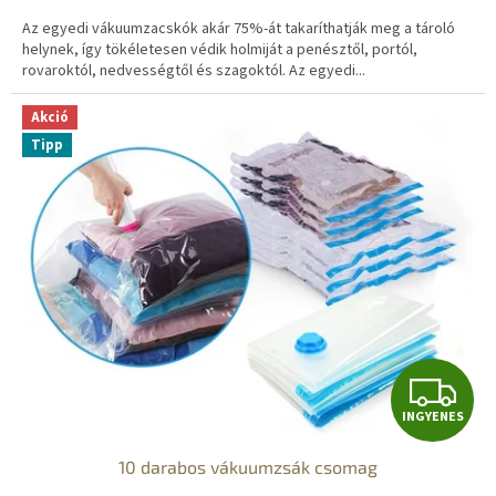
Az egyedi vákuumzacskók akár 75%-át takaríthatják meg a tároló
helynek, így tökéletesen védik holmiját a penésztől, portól,
rovaroktól, nedvességtől és szagoktól. Az egyedi...
Akció
Tipp
I
INGYENES
N
10 darabos vákuumzsák csomag
G