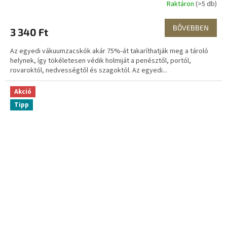
Raktáron
(>5 db)
BŐVEBBEN
3 340 Ft
Az egyedi vákuumzacskók akár 75%-át takaríthatják meg a tároló
helynek, így tökéletesen védik holmiját a penésztől, portól,
rovaroktól, nedvességtől és szagoktól. Az egyedi...
Akció
Tipp