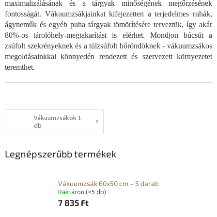
maximalizálásának és a tárgyak minőségének megőrzésének
fontosságát. Vákuumzsákjainkat kifejezetten a terjedelmes ruhák,
ágyneműk és egyéb puha tárgyak tömörítésére terveztük, így akár
80%-os tárolóhely-megtakarítást is elérhet. Mondjon búcsút a
zsúfolt szekrényeknek és a túlzsúfolt bőröndöknek - vákuumzsákos
megoldásainkkal könnyedén rendezett és szervezett környezetet
teremthet.
Vákuumzsákok 1
db
Legnépszerűbb termékek
Vákuumzsák 60x50 cm – 5 darab
Raktáron
(>5 db)
7 835 Ft