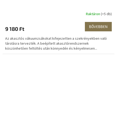
Raktáron
(>5 db)
BŐVEBBEN
9 180 Ft
Az akasztós vákuumzsákokat kifejezetten a szekrényekben való
tárolásra tervezték. A beépített akasztórendszernek
köszönhetően feltöltés után könnyedén és kényelmesen...