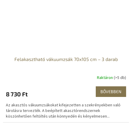
Felakasztható vákuumzsák 70x105 cm – 3 darab
Raktáron
(>5 db)
BŐVEBBEN
8 730 Ft
Az akasztós vákuumzsákokat kifejezetten a szekrényekben való
tárolásra tervezték. A beépített akasztórendszernek
köszönhetően feltöltés után könnyedén és kényelmesen...