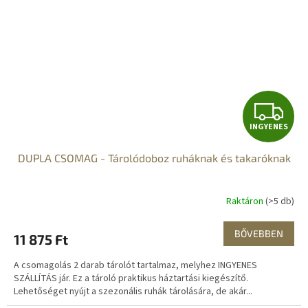
I
INGYENES
N
DUPLA CSOMAG - Tárolódoboz ruháknak és takaróknak
G
Y
Raktáron
(>5 db)
E
BŐVEBBEN
11 875 Ft
N
A csomagolás 2 darab tárolót tartalmaz, melyhez INGYENES
E
SZÁLLÍTÁS jár. Ez a tároló praktikus háztartási kiegészítő.
Lehetőséget nyújt a szezonális ruhák tárolására, de akár...