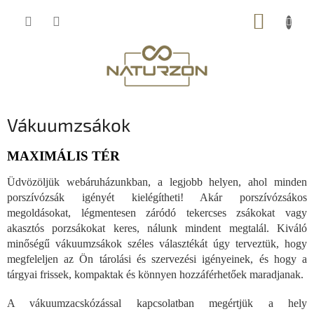
Ugrás
KOSÁR
a
fő
tartalomhoz
Vákuumzsákok
MAXIMÁLIS TÉR
Üdvözöljük webáruházunkban, a legjobb helyen, ahol minden
porszívózsák igényét kielégítheti! Akár porszívózsákos
megoldásokat, légmentesen záródó tekercses zsákokat vagy
akasztós porzsákokat keres, nálunk mindent megtalál. Kiváló
minőségű vákuumzsákok széles választékát úgy terveztük, hogy
megfeleljen az Ön tárolási és szervezési igényeinek, és hogy a
tárgyai frissek, kompaktak és könnyen hozzáférhetőek maradjanak.
A vákuumzacskózással kapcsolatban megértjük a hely