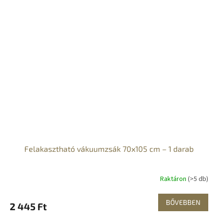
Felakasztható vákuumzsák 70x105 cm – 1 darab
Raktáron
(>5 db)
BŐVEBBEN
2 445 Ft