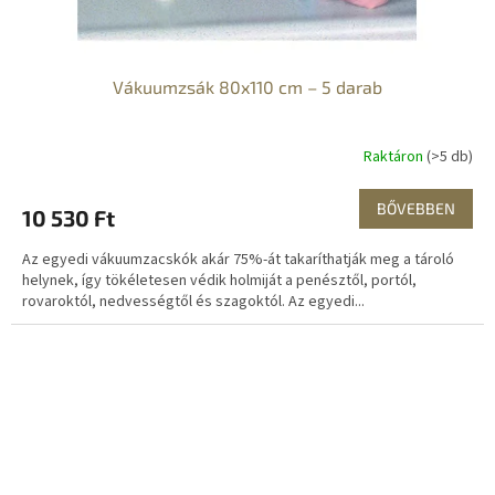
Vákuumzsák 80x110 cm – 5 darab
Raktáron
(>5 db)
BŐVEBBEN
10 530 Ft
Az egyedi vákuumzacskók akár 75%-át takaríthatják meg a tároló
helynek, így tökéletesen védik holmiját a penésztől, portól,
rovaroktól, nedvességtől és szagoktól. Az egyedi...