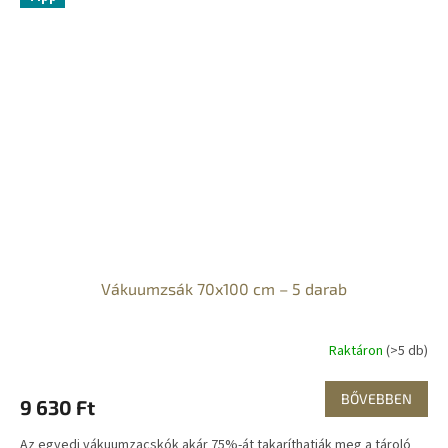
Vákuumzsák 70x100 cm – 5 darab
Raktáron
(>5 db)
BŐVEBBEN
9 630 Ft
Az egyedi vákuumzacskók akár 75%-át takaríthatják meg a tároló