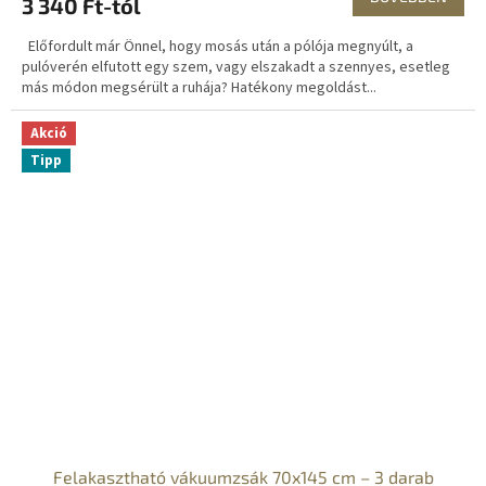
3 340 Ft-tól
Előfordult már Önnel, hogy mosás után a pólója megnyúlt, a
pulóverén elfutott egy szem, vagy elszakadt a szennyes, esetleg
más módon megsérült a ruhája? Hatékony megoldást...
Akció
Tipp
Felakasztható vákuumzsák 70x145 cm – 3 darab