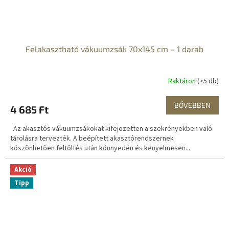
Felakasztható vákuumzsák 70x145 cm – 1 darab
Raktáron
(>5 db)
BŐVEBBEN
4 685 Ft
Az akasztós vákuumzsákokat kifejezetten a szekrényekben való
tárolásra tervezték. A beépített akasztórendszernek
köszönhetően feltöltés után könnyedén és kényelmesen...
Akció
Tipp