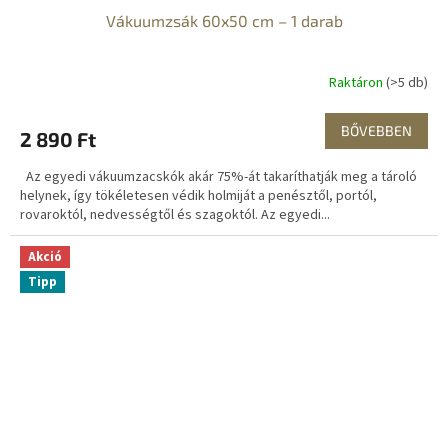
Vákuumzsák 60x50 cm – 1 darab
Raktáron
(>5 db)
BŐVEBBEN
2 890 Ft
Az egyedi vákuumzacskók akár 75%-át takaríthatják meg a tároló
helynek, így tökéletesen védik holmiját a penésztől, portól,
rovaroktól, nedvességtől és szagoktól. Az egyedi...
Akció
Tipp