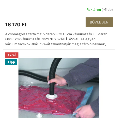
Y
Raktáron
(>5 db)
E
BŐVEBBEN
18 170 Ft
N
A csomagolás tartalma: 5 darab 80x110 cm vákuumzsák + 5 darab
E
60x80 cm vákuumzsák INGYENES SZÁLLÍTÁSSAL. Az egyedi
vákuumzacskók akár 75%-át takaríthatják meg a tároló helynek,...
S
Akció
Tipp