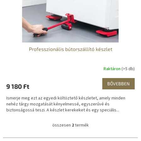
Professzionális bútorszállító készlet
Raktáron
(>5 db)
BŐVEBBEN
9 180 Ft
Ismerje meg ezt az egyedi költöztető készletet, amely minden
nehéz tárgy mozgatását kényelmessé, egyszerűvé és
biztonságossá teszi. A készlet kerekeket és egy speciális...
összesen
2
termék
L
i
s