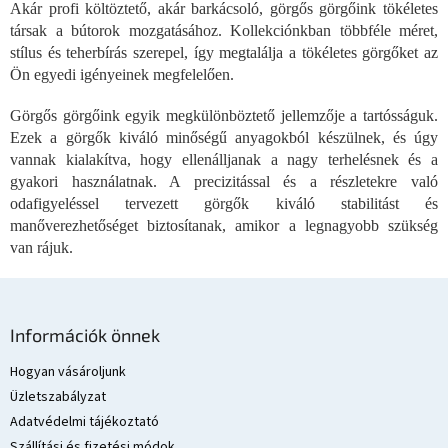
Akár profi költöztető, akár barkácsoló, görgős görgőink tökéletes
t
társak a bútorok mozgatásához. Kollekciónkban többféle méret,
a
i
stílus és teherbírás szerepel, így megtalálja a tökéletes görgőket az
r
Ön egyedi igényeinek megfelelően.
á
n
Görgős görgőink egyik megkülönböztető jellemzője a tartósságuk.
y
Ezek a görgők kiváló minőségű anyagokból készülnek, és úgy
í
vannak kialakítva, hogy ellenálljanak a nagy terhelésnek és a
t
gyakori használatnak. A precizitással és a részletekre való
á
s
odafigyeléssel tervezett görgők kiváló stabilitást és
e
manőverezhetőséget biztosítanak, amikor a legnagyobb szükség
l
van rájuk.
e
m
e
L
i
á
Információk önnek
b
l
Hogyan vásároljunk
é
Üzletszabályzat
c
Adatvédelmi tájékoztató
Szállítási és fizetési módok