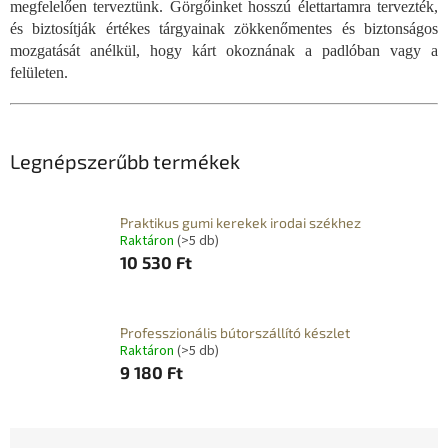
megfelelően terveztünk. Görgőinket hosszú élettartamra tervezték,
és biztosítják értékes tárgyainak zökkenőmentes és biztonságos
mozgatását anélkül, hogy kárt okoznának a padlóban vagy a
felületen.
Legnépszerűbb termékek
Praktikus gumi kerekek irodai székhez
Raktáron
(>5 db)
10 530 Ft
Professzionális bútorszállító készlet
Raktáron
(>5 db)
9 180 Ft
T