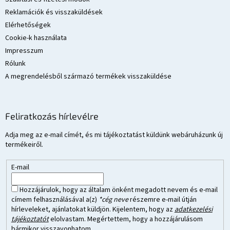
Reklamációk és visszaküldések
Elérhetőségek
Cookie-k használata
Impresszum
Rólunk
A megrendelésből származó termékek visszaküldése
Feliratkozás hírlevélre
Adja meg az e-mail címét, és mi tájékoztatást küldünk webáruházunk új
termékeiről.
E-mail
Hozzájárulok, hogy az általam önként megadott nevem és e-mail
címem felhasználásával a(z)
*cég neve
részemre e-mail útján
hírleveleket, ajánlatokat küldjön. Kijelentem, hogy az
adatkezelési
tájékoztatót
elolvastam. Megértettem, hogy a hozzájárulásom
bármikor visszavonhatom.