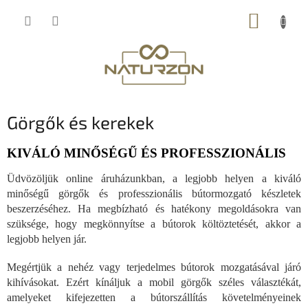
Ugrás
KOSÁR
a
fő
tartalomhoz
Görgők és kerekek
KIVÁLÓ MINŐSÉGŰ ÉS PROFESSZIONÁLIS
Üdvözöljük online áruházunkban, a legjobb helyen a kiváló
minőségű görgők és professzionális bútormozgató készletek
beszerzéséhez. Ha megbízható és hatékony megoldásokra van
szüksége, hogy megkönnyítse a bútorok költöztetését, akkor a
legjobb helyen jár.
Megértjük a nehéz vagy terjedelmes bútorok mozgatásával járó
kihívásokat. Ezért kínáljuk a mobil görgők széles választékát,
amelyeket kifejezetten a bútorszállítás követelményeinek