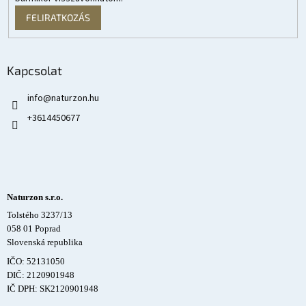
FELIRATKOZÁS
Kapcsolat
info
@
naturzon.hu
+3614450677
Naturzon s.r.o.
Tolstého 3237/13
058 01 Poprad
Slovenská republika
IČO: 52131050
DIČ: 2120901948
IČ DPH: SK2120901948