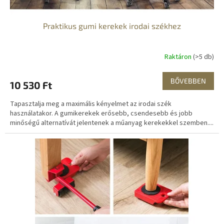
j
a
Praktikus gumi kerekek irodai székhez
Raktáron
(>5 db)
BŐVEBBEN
10 530 Ft
Tapasztalja meg a maximális kényelmet az irodai szék
használatakor. A gumikerekek erősebb, csendesebb és jobb
minőségű alternatívát jelentenek a műanyag kerekekkel szemben....