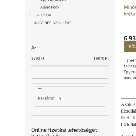
Minős
Ajándékok
kréta
JÁTÉKOK
INGYENES SZÁLLÍTÁS
6 93
BŐ
Ár
3790
Ft
19970
Ft
Ismerj
felrag
Egyedü
minden
vagy i
üzene
rajzolh
Raktáron
8
Azok sz
filctol
őket. K
filctoll
Online fizetési lehetőséget
biztosítunk