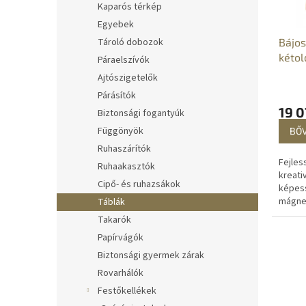
k
e
Kaparós térkép
e
n
Egyebek
k
d
Bájos
Tároló dobozok
l
e
kétol
Páraelszívók
i
z
Ajtószigetelők
s
é
t
s
Párásítók
á
e
19 0
Biztonsági fogantyúk
j
Függönyök
BŐ
a
Ruhaszárítók
Fejles
Ruhaakasztók
kreati
Cipő- és ruhazsákok
képes
mágnes
Táblák
kétold
Takarók
fehér f
Papírvágók
való ír
Biztonsági gyermek zárak
Rovarhálók
Festőkellékek