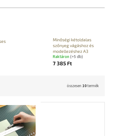
Minőségi kétoldalas
ses
szőnyeg vágáshoz és
modellezéshez A3
Raktáron
(>5 db)
7 385 Ft
összesen
10
termék