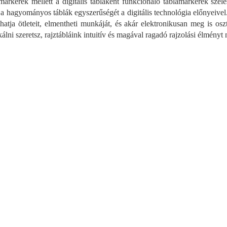
markerek mellett a digitális táblaként funkcionáló táblamarkerek szél
n
y
 a hagyományos táblák egyszerűségét a digitális technológia előnyeivel. 
í
lhatja ötleteit, elmentheti munkáját, és akár elektronikusan meg is o
t
kálni szeretsz, rajztábláink intuitív és magával ragadó rajzolási élményt
á
s
e
l
e
m
e
i