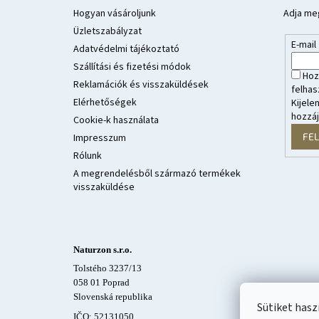
l
Hogyan vásároljunk
Adja meg
é
Üzletszabályzat
E-mail
c
Adatvédelmi tájékoztató
Szállítási és fizetési módok
Hoz
Reklamációk és visszaküldések
felhas
Elérhetőségek
Kijele
hozzá
Cookie-k használata
FE
Impresszum
Rólunk
A megrendelésből származó termékek
visszaküldése
Naturzon s.r.o.
Tolstého 3237/13
058 01 Poprad
Slovenská republika
Sütiket has
IČO: 52131050