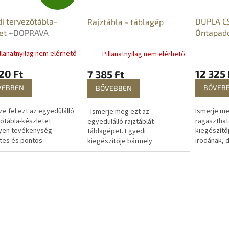
N
i tervezőtábla-
DUPLA C
Rajztábla - táblagép
G
let
+DOPRAVA
Öntapadó
ARMO
Y
llanatnyilag nem elérhető
Pillanatnyilag nem elérhető
E
20 Ft
12 325 
7 385 Ft
N
VEBBEN
BŐVEB
BŐVEBBEN
E
e fel ezt az egyedülálló
Ismerje me
Ismerje meg ezt az
őtábla-készletet
ragasztható
egyedülálló rajztáblát -
lyen tevékenység
kiegészítő
táblagépet. Egyedi
S
tes és pontos
irodának, 
kiegészítője bármely
rvezéséhez. Nem
tanulószo
otthonnak, műhelynek vagy
, hogy munkahelyi
vagy gyerm
irodának. Lehet rá üzeneteket,
et, szabadidős
rá üzenetek
jegyzeteket írni, a gyerekek...
nységeket...