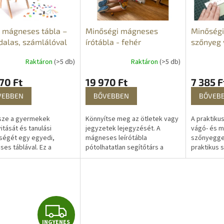
 mágneses tábla –
Minőségi mágneses
Minőségi
dalas, számlálóval
írótábla - fehér
szőnyeg 
modelle
Raktáron
(>5 db)
Raktáron
(>5 db)
70 Ft
19 970 Ft
7 385 F
VEBBEN
BŐVEBBEN
BŐVEB
sze a gyermekek
Könnyítse meg az ötletek vagy
A praktikus
vitását és tanulási
jegyzetek lejegyzését. A
vágó- és m
ségét egy egyedi,
mágneses leírótábla
szőnyegge
es táblával. Ez a
pótolhatatlan segítőtárs a
praktikus 
alas tábla egy mágneses
háztartásokban, de az
amellyel t
elületet kínál a filctollal
irodákban is megbízhatóan
eredménye
áshoz és...
betölti rendeltetését. A...
művészeti 
I
INGYENES