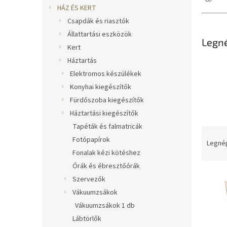
l
HÁZ ÉS KERT
Csapdák és riasztók
Állattartási eszközök
Legn
Kert
Háztartás
Elektromos készülékek
Konyhai kiegészítők
Fürdőszoba kiegészítők
Háztartási kiegészítők
Tapéták és falmatricák
T
Fotópapírok
e
Legné
r
Fonalak kézi kötéshez
m
Órák és ébresztőórák
T
é
Szervezők
e
k
Vákuumzsákok
r
e
Vákuumzsákok 1 db
m
k
Lábtörlők
é
r