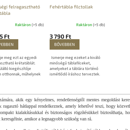
égi felragasztható
Fehértábla filctollak
tábla
Raktáron
(>5 db)
Raktáron
(>5 db)
5 Ft
3 790 Ft
VEBBEN
BŐVEBBEN
e meg ezt az egyedi
Ismerje meg ezeket a kiváló
asztható krétatáblát.
minőségű táblafilceket,
lálló kiegészítője
amelyeket a táblára történő
 otthonnak, műhelynek
ismétlődő íráshoz terveztek.
rodának. Írhat rá
Könnyen szárazra törölhetőek.
teket, gyerekek
A készlet 4 színt tartalmaz:...
L
atnak rá, vagy...
i
s
ámára, akik egy kényelmes, rendetlenségtől mentes megoldást keres
t
lak ragasztó hátlappal rendelkeznek, amely lehetővé teszi, hogy közvet
a
ompakt kialakításukkal és biztonságos rögzítésükkel biztosíthatja, h
i
at keresgélnie, amikor a legnagyobb szükség van rá.
r
á