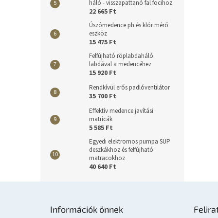
háló - visszapattanó fal focihoz
22 665 Ft
Úszómedence ph és klór mérő
eszköz
15 475 Ft
Felfújható röplabdaháló
labdával a medencéhez
15 920 Ft
Rendkívül erős padlóventilátor
35 700 Ft
Effektív medence javítási
matricák
5 585 Ft
Egyedi elektromos pumpa SUP
deszkákhoz és felfújható
matracokhoz
40 640 Ft
L
á
Információk önnek
Felira
b