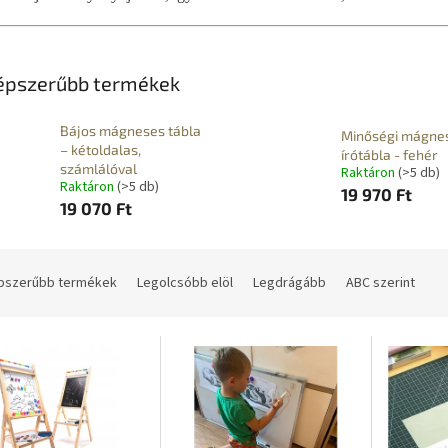
épszerűbb termékek
Bájos mágneses tábla
Minőségi mágne
– kétoldalas,
írótábla - fehér
számlálóval
Raktáron
(>5 db)
Raktáron
(>5 db)
19 970 Ft
19 070 Ft
pszerűbb termékek
Legolcsóbb elöl
Legdrágább
ABC szerint