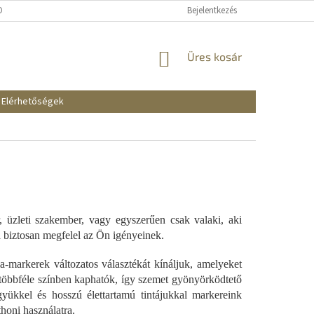
KOZTATÓ
SZÁLLÍTÁSI ÉS FIZETÉSI MÓDOK
Bejelentkezés
REKLAMÁCIÓK ÉS VISSZAKÜ
KOSÁR
Üres kosár
Elérhetőségek
, üzleti szakember, vagy egyszerűen csak valaki, aki
ka biztosan megfelel az Ön igényeinek.
a-markerek változatos választékát kínáljuk, amelyeket
k többféle színben kaphatók, így szemet gyönyörködtető
együkkel és hosszú élettartamú tintájukkal markereink
thoni használatra.