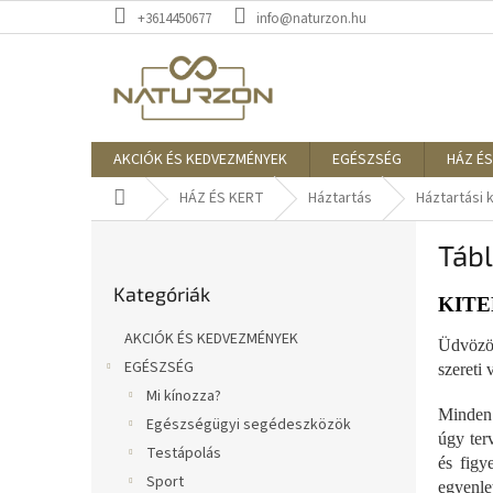
Ugrás
+3614450677
info@naturzon.hu
a
fő
tartalomhoz
AKCIÓK ÉS KEDVEZMÉNYEK
EGÉSZSÉG
HÁZ ÉS
Kezdőlap
HÁZ ÉS KERT
Háztartás
Háztartási 
O
Táb
l
Kategóriák
d
Kategóriák
átugrása
a
KIT
l
AKCIÓK ÉS KEDVEZMÉNYEK
Üdvözöl
s
EGÉSZSÉG
szereti
ó
Mi kínozza?
p
Minden 
a
Egészségügyi segédeszközök
úgy ter
n
Testápolás
és figy
e
Sport
egyenlet