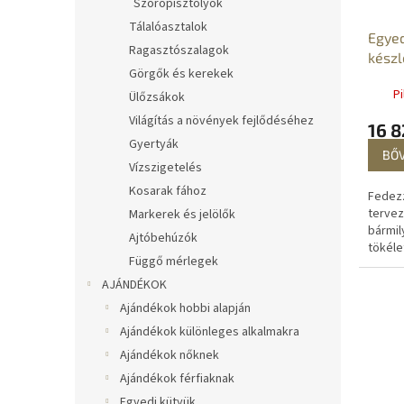
Szórópisztolyok
Tálalóasztalok
Egyed
Ragasztószalagok
kész
Görgők és kerekek
ZAD
Pi
Ülőzsákok
Világítás a növények fejlődéséhez
16 8
Gyertyák
BŐ
Vízszigetelés
Kosarak fához
Fedezz
tervez
Markerek és jelölők
bármi
Ajtóbehúzók
tökéle
Függő mérlegek
megte
számít
AJÁNDÉKOK
ügyek
Ajándékok hobbi alapján
tevéke
Ajándékok különleges alkalmakra
Ajándékok nőknek
Ajándékok férfiaknak
Egyedi kütyük