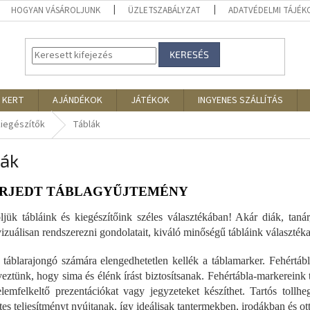
HOGYAN VÁSÁROLJUNK
ÜZLETSZABÁLYZAT
ADATVÉDELMI TÁJÉ
KERESÉS
 KERT
AJÁNDÉKOK
JÁTÉKOK
INGYENES SZÁLLÍTÁS
kiegészítők
Táblák
lák
ERJEDT TÁBLAGYŰJTEMÉNY
jük tábláink és kiegészítőink széles választékában! Akár diák, tanár
 vizuálisan rendszerezni gondolatait, kiváló minőségű tábláink választé
táblarajongó számára elengedhetetlen kellék a táblamarker. Fehértábl
veztünk, hogy sima és élénk írást biztosítsanak. Fehértábla-markerein
elemfelkeltő prezentációkat vagy jegyzeteket készíthet. Tartós tollh
es teljesítményt nyújtanak, így ideálisak tantermekben, irodákban és ot