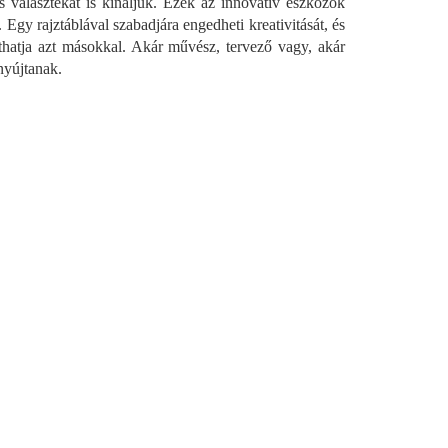
es választékát is kínáljuk. Ezek az innovatív eszközök
Egy rajztáblával szabadjára engedheti kreativitását, és
szthatja azt másokkal. Akár művész, tervező vagy, akár
 nyújtanak.