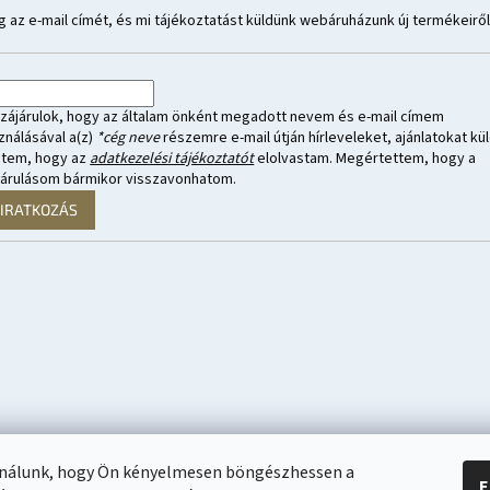
 az e-mail címét, és mi tájékoztatást küldünk webáruházunk új termékeiről
zájárulok, hogy az általam önként megadott nevem és e-mail címem
ználásával a(z)
*cég neve
részemre e-mail útján hírleveleket, ajánlatokat kül
ntem, hogy az
adatkezelési tájékoztatót
elolvastam. Megértettem, hogy a
járulásom bármikor visszavonhatom.
LIRATKOZÁS
ználunk, hogy Ön kényelmesen böngészhessen a
E