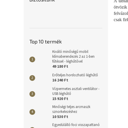
A tábla
ötvözik
felvázo
csak fir
Top 10 termék
Kiváló minőségű mobil
klímaberendezés 2 az 1-ben
fűtéssel - léghűtővel
49 180 Ft
Erőteljes hordozható léghűtő
16 240 Ft
Vízpermetes asztali ventilátor -
USB léghűtő
15 920 Ft
Minőségi teljes arcmaszk
sznorkelezéshez
10 530 Ft
Egyedülálló foci visszapattanó