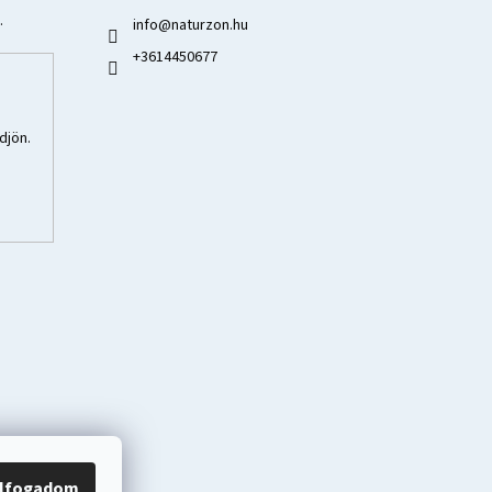
.
info
@
naturzon.hu
+3614450677
djön.
lfogadom