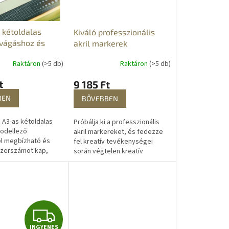
 kétoldalas
Kiváló professzionális
vágáshoz és
akril markerek
zéshez A3
Raktáron
(>5 db)
Raktáron
(>5 db)
t
9 185 Ft
BEN
BŐVEBBEN
 A3-as kétoldalas
Próbálja ki a professzionális
odellező
akril markereket, és fedezze
l megbízható és
fel kreatív tevékenységei
szerszámot kap,
során végtelen kreatív
ökéletes vágási
lehetőségeiket. Úgy tervezték,
ket érhet el
hogy ne csak a gyerekeknek,
és kézműves...
hanem a...
I
INGYENES