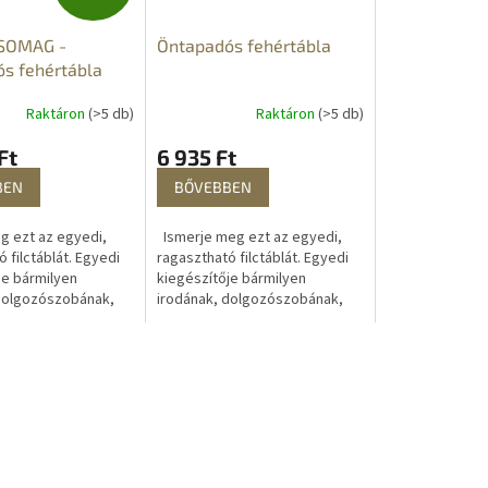
N
SOMAG -
Öntapadós fehértábla
G
s fehértábla
Y
Raktáron
(>5 db)
Raktáron
(>5 db)
E
Ft
6 935 Ft
N
BEN
BŐVEBBEN
E
g ezt az egyedi,
Ismerje meg ezt az egyedi,
 filctáblát. Egyedi
ragasztható filctáblát. Egyedi
je bármilyen
kiegészítője bármilyen
S
dolgozószobának,
irodának, dolgozószobának,
bának, műhelynek
tanulószobának, műhelynek
ekszobának. Írhat
vagy gyermekszobának. Írhat
et,...
rá...