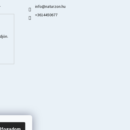
.
info
@
naturzon.hu
+3614450677
djön.
lfogadom