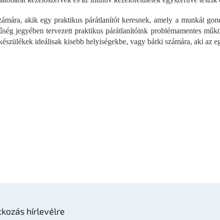
r
á
ámára, akik egy praktikus párátlanítót keresnek, amely a munkát gond 
n
y
űség jegyében tervezett praktikus párátlanítóink problémamentes működ
í
készülékek ideálisak kisebb helyiségekbe, vagy bárki számára, aki az eg
t
á
s
e
l
e
m
e
i
tkozás hírlevélre