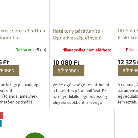
ikus csere tabletta a
DUPLA C
Hatékony párátlanító -
lanítóhoz
Praktiku
légnedvesség elnyelő
Raktáron
(>5 db)
Pillan
Pillanatnyilag nem elérhető
5 Ft
12 325 
10 080 Ft
VEBBEN
BŐVEB
BŐVEBBEN
jon ki egy jó minőségű
A csomag 2
Védje egészségét és otthonát
atront
páramentes
a tökéletes párátlanítóval. Ez
anítójához, amelynek
egyedülálló
az egyedülálló légnedvesség-
hetően optimális
tervezték, 
elnyelő csökkenti a levegő
t teremt otthonában. A
nedvesség
páratartalmát, megakadályozza a
ban található 2
megakadál
gombák,...
ó
k...
penészese
kicsapódásá