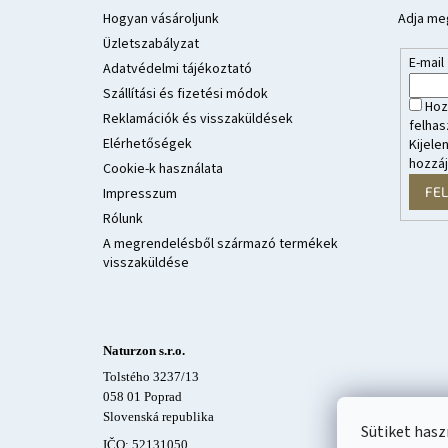
l
Hogyan vásároljunk
Adja meg
é
Üzletszabályzat
E-mail
c
Adatvédelmi tájékoztató
Szállítási és fizetési módok
Hoz
Reklamációk és visszaküldések
felhas
Elérhetőségek
Kijele
hozzá
Cookie-k használata
FE
Impresszum
Rólunk
A megrendelésből származó termékek
visszaküldése
Naturzon s.r.o.
Tolstého 3237/13
058 01 Poprad
Slovenská republika
Sütiket has
IČO: 52131050