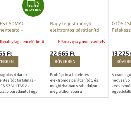
I
INGYENES
N
Nagy teljesítményű
ÖTÖS CS
ES CSOMAG -
G
elektromos párátlanító
Felakasz
entesítő -
párament
ességelnyelő
Y
Pillanatnyilag nem elérhető
illanatnyilag nem elérhető
szekrény
nedvessé
E
22 665 Ft
13 225 
65 Ft
tasakok
BŐVEBBEN
BŐVEB
N
VEBBEN
E
Próbálja ki a tökéletes
A csomagol
agolás 4 darab
elektromos párátlanítót, és
nedvszívó 
ntesítőt tartalmaz +
megbízhatóan szabaduljon
kedvezmén
NES SZÁLLÍTÁS Az
S
meg otthonában a
egyedüláll
lálló párátlanítót úgy
nedvességtől, a penésztől és
nedvessége
ték, hogy eltávolítsa a
a szagoktól. Ön
tasakot úg
sséget, megakadályozza
egészségesebb, tisztább és
eltávolítsa
szesedést, a...
ezáltal...