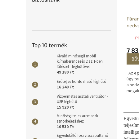
Páram
nedv
Pi
Top 10 termék
7 83
Kiváló minőségű mobil
BŐ
klímaberendezés 2 az 1-ben
fűtéssel - léghűtővel
49 180 Ft
Az egy
úgy te
Erőteljes hordozható léghűtő
a ned
16 240 Ft
megak
Vízpermetes asztali ventilátor -
penész
USB léghűtő
kicsap
15 920 Ft
és az á
Minőségi teljes arcmaszk
Egyedül
sznorkelezéshez
teljesí
10 530 Ft
intelli
Egyedülálló foci visszapattanó
felhaszn