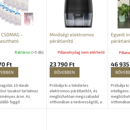
S CSOMAG -
Minőségi elektromos
Egyedi in
asztható
párátlanító
párátlaní
mentesítő
Raktáron
(>5 db)
Pillanatnyilag nem elérhető
Pillan
énybe -
ességelszívó
70 Ft
23 790 Ft
46 935
kok
VEBBEN
BŐVEBBEN
BŐVEB
agolás 10 darab
Próbálja ki a tökéletes
Próbálja ki
ívó tasakot tartalmaz
elektromos párátlanítót, és
intelligens
zményes áron. Az
megbízhatóan megszabadul
megbízhat
lálló függő
otthonában a nedvességtől, a
otthonában
ségelnyelő - nedvszívó
penésztől és a szagoktól.
penésztől 
t úgy tervezték, hogy
Egészségesebb, tisztább és
Egészsége
lítsa a nedvességet,...
ezáltal...
ezáltal...