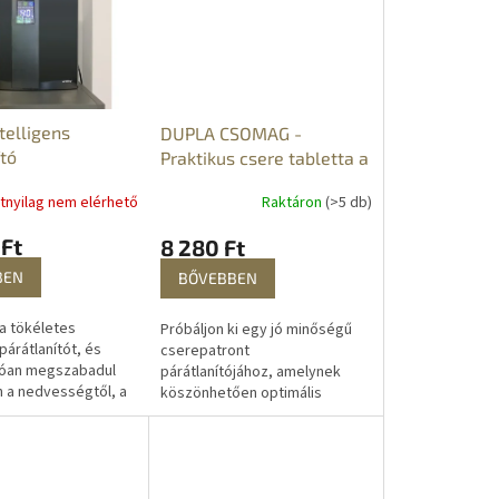
telligens
DUPLA CSOMAG -
tó
Praktikus csere tabletta a
párátlanítóhoz
atnyilag nem elérhető
Raktáron
(>5 db)
 Ft
8 280 Ft
BEN
BŐVEBBEN
 a tökéletes
Próbáljon ki egy jó minőségű
 párátlanítót, és
cserepatront
óan megszabadul
párátlanítójához, amelynek
 a nedvességtől, a
köszönhetően optimális
és a szagoktól.
légkört teremt otthonában. A
sebb, tisztább és
csomagban található 2
tartalék...