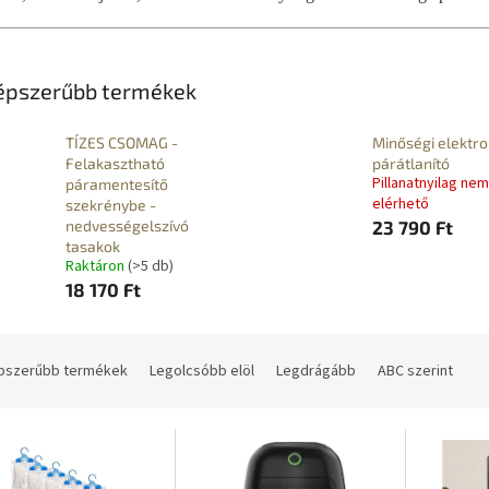
épszerűbb termékek
TÍZES CSOMAG -
Minőségi elektr
Felakasztható
párátlanító
Pillanatnyilag nem
páramentesítő
elérhető
szekrénybe -
nedvességelszívó
23 790 Ft
tasakok
Raktáron
(>5 db)
18 170 Ft
pszerűbb termékek
Legolcsóbb elöl
Legdrágább
ABC szerint