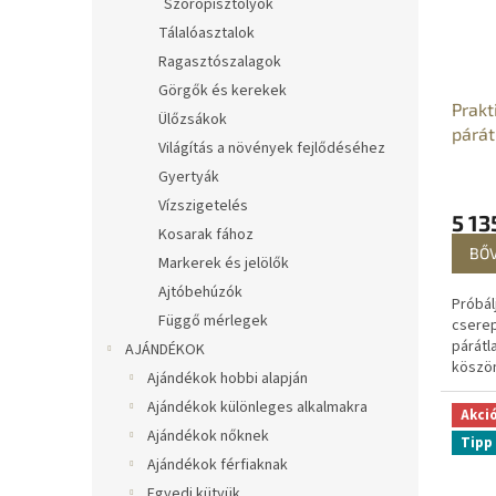
Szórópisztolyok
Tálalóasztalok
Ragasztószalagok
Görgők és kerekek
Prakt
Ülőzsákok
párát
Világítás a növények fejlődéséhez
Gyertyák
Vízszigetelés
5 13
Kosarak fához
BŐ
Markerek és jelölők
Ajtóbehúzók
Próbál
Függő mérlegek
cserep
párátl
AJÁNDÉKOK
köszön
Ajándékok hobbi alapján
légkör
Ajándékok különleges alkalmakra
csomag
Akci
tartalé
Ajándékok nőknek
Tipp
Ajándékok férfiaknak
Egyedi kütyük