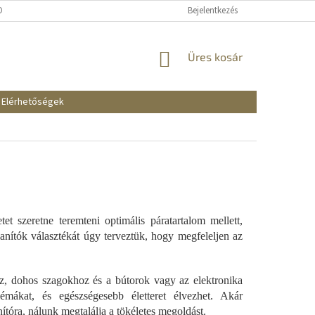
KOZTATÓ
SZÁLLÍTÁSI ÉS FIZETÉSI MÓDOK
Bejelentkezés
REKLAMÁCIÓK ÉS VISSZAKÜ
KOSÁR
Üres kosár
Elérhetőségek
t szeretne teremteni optimális páratartalom mellett,
lanítók választékát úgy terveztük, hogy megfeleljen az
ez, dohos szagokhoz és a bútorok vagy az elektronika
émákat, és egészségesebb életteret élvezhet. Akár
ítóra, nálunk megtalálja a tökéletes megoldást.