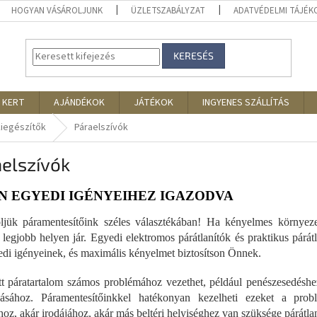
HOGYAN VÁSÁROLJUNK
ÜZLETSZABÁLYZAT
ADATVÉDELMI TÁJÉ
KERESÉS
 KERT
AJÁNDÉKOK
JÁTÉKOK
INGYENES SZÁLLÍTÁS
kiegészítők
Páraelszívók
elszívók
N EGYEDI IGÉNYEIHEZ IGAZODVA
jük páramentesítőink széles választékában! Ha kényelmes környezete
 legjobb helyen jár. Egyedi elektromos párátlanítók és praktikus párát
di igényeinek, és maximális kényelmet biztosítson Önnek.
tt páratartalom számos problémához vezethet, például penészesedésh
ásához. Páramentesítőinkkel hatékonyan kezelheti ezeket a probl
hoz, akár irodájához, akár más beltéri helyiséghez van szüksége párátlan