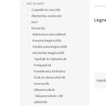
l
HÁZ ÉS KERT
Csapdák és riasztók
Állattartási eszközök
Legn
Kert
Háztartás
Elektromos készülékek
Konyhai kiegészítők
Fürdőszoba kiegészítők
Háztartási kiegészítők
Tapéták és falmatricák
Fotópapírok
Fonalak kézi kötéshez
T
Órák és ébresztőórák
e
Legné
Szervezők
r
Vákuumzsákok
m
T
é
Vákuumzsákok 1 db
e
k
Lábtörlők
r