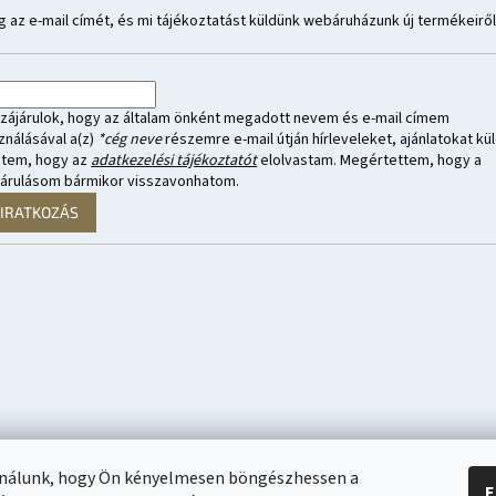
 az e-mail címét, és mi tájékoztatást küldünk webáruházunk új termékeiről
zájárulok, hogy az általam önként megadott nevem és e-mail címem
ználásával a(z)
*cég neve
részemre e-mail útján hírleveleket, ajánlatokat kül
ntem, hogy az
adatkezelési tájékoztatót
elolvastam. Megértettem, hogy a
járulásom bármikor visszavonhatom.
LIRATKOZÁS
ználunk, hogy Ön kényelmesen böngészhessen a
E