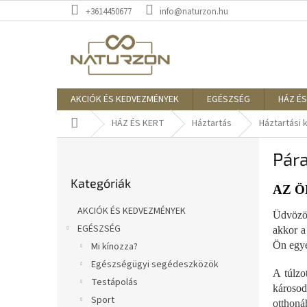
Ugrás
+3614450677
info@naturzon.hu
a
fő
tartalomhoz
AKCIÓK ÉS KEDVEZMÉNYEK
EGÉSZSÉG
HÁZ ÉS
Kezdőlap
HÁZ ÉS KERT
Háztartás
Háztartási 
O
Pára
l
Kategóriák
d
Kategóriák
átugrása
a
AZ Ö
l
AKCIÓK ÉS KEDVEZMÉNYEK
Üdvözöl
s
EGÉSZSÉG
akkor a
ó
Ön egye
Mi kínozza?
p
a
Egészségügyi segédeszközök
A túlzo
n
Testápolás
károsod
e
Sport
otthoná