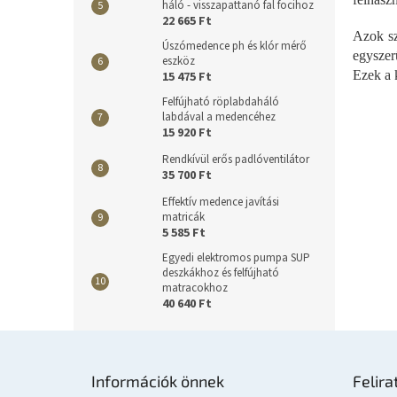
háló - visszapattanó fal focihoz
22 665 Ft
Azok sz
Úszómedence ph és klór mérő
egyszer
eszköz
Ezek a 
15 475 Ft
Felfújható röplabdaháló
labdával a medencéhez
15 920 Ft
Rendkívül erős padlóventilátor
35 700 Ft
Effektív medence javítási
matricák
5 585 Ft
Egyedi elektromos pumpa SUP
deszkákhoz és felfújható
matracokhoz
40 640 Ft
L
á
Információk önnek
Felira
b