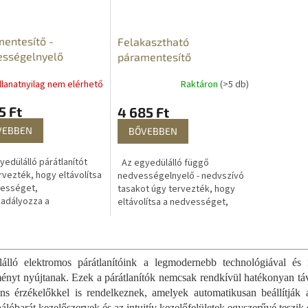
entesítő -
Felakasztható
ességelnyelő
páramentesítő
szekrénybe -
llanatnyilag nem elérhető
Raktáron
(>5 db)
nedvességelszívó tasakok
5 Ft
4 685 Ft
VEBBEN
BŐVEBBEN
edülálló párátlanítót
Az egyedülálló függő
rvezték, hogy eltávolítsa
nedvességelnyelő - nedvszívó
vességet,
tasakot úgy tervezték, hogy
adályozza a
eltávolítsa a nedvességet,
esedést, a vízgőz
megakadályozza a penész, a
ódását, az állott levegőt
vízgőz kicsapódását és a
L
ltalános...
ruházat...
i
s
álló elektromos párátlanítóink a legmodernebb technológiával és 
t
tményt nyújtanak. Ezek a párátlanítók nemcsak rendkívül hatékonyan táv
a
gens érzékelőkkel is rendelkeznek, amelyek automatikusan beállítják 
i
álóbarát kezelőszervek és az intuitív kezelőfelületek egyszerűvé teszik 