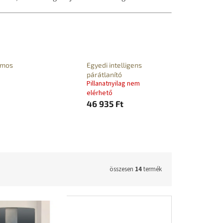
omos
Egyedi intelligens
párátlanító
Pillanatnyilag nem
elérhető
46 935 Ft
összesen
14
termék