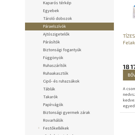
e
Kaparós térkép
m
k
Egyebek
é
r
Tároló dobozok
k
e
e
n
Páraelszívók
k
d
Ajtószigetelők
TÍZE
l
e
Párásítók
Felak
i
z
pára
Biztonsági fogantyúk
s
é
szekr
Függönyök
t
s
nedv
á
Ruhaszárítók
e
18 1
tasa
j
Ruhaakasztók
BŐ
a
Cipő- és ruhazsákok
A csom
Táblák
nedvsz
Takarók
kedve
Papírvágók
egyedü
nedves
Biztonsági gyermek zárak
tasako
Rovarhálók
eltávo
Festőkellékek