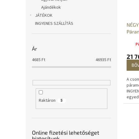
Ajándékok
JÁTÉKOK
INGYENES SZÁLLÍTÁS
NÉGY
Páram
nedv
P
Ár
21 7
4685
Ft
46935
Ft
BŐ
A csom
párame
INGYE
egyedü
Raktáron
5
tervez
nedve
a pené
Online fizetési lehetőséget
biztosítunk