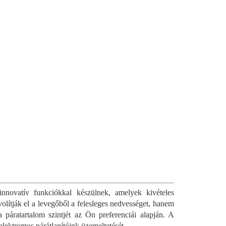
innovatív funkciókkal készülnek, amelyek kivételes
olítják el a levegőből a felesleges nedvességet, hanem
a páratartalom szintjét az Ön preferenciái alapján. A
elektromos párátlanítóink üzemeltetését.