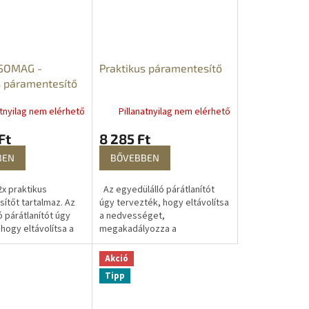
SOMAG -
Praktikus páramentesítő
s páramentesítő
atnyilag nem elérhető
Pillanatnyilag nem elérhető
Ft
8 285 Ft
BEN
BŐVEBBEN
x praktikus
Az egyedülálló párátlanítót
ítőt tartalmaz. Az
úgy tervezték, hogy eltávolítsa
 párátlanítót úgy
a nedvességet,
hogy eltávolítsa a
megakadályozza a
et,
penészesedést, a vízgőz
yozza a
kicsapódását, az állott levegőt
Akció
dést, a vízgőz
és az általános...
Tipp
t,...