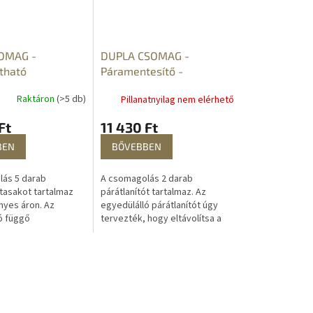
OMAG -
DUPLA CSOMAG -
tható
Páramentesítő -
esítő
nedvességelnyelő
Raktáron
(>5 db)
Pillanatnyilag nem elérhető
be -
gelszívó
Ft
11 430 Ft
BEN
BŐVEBBEN
ás 5 darab
A csomagolás 2 darab
tasakot tartalmaz
párátlanítót tartalmaz. Az
yes áron. Az
egyedülálló párátlanítót úgy
ó függő
tervezték, hogy eltávolítsa a
lnyelő - nedvszívó
nedvességet, megakadályozza
y tervezték, hogy
a penészesedést, a vízgőz
 a nedvességet,...
kicsapódását, az...