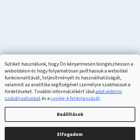
Sütiket használunk, hogy Ön kényelmesen böngészhessen a
weboldalon és hogy folyamatosan javíthassuk a weboldal
funkcionalitását, teljesítményét és használhatóságát,
valamint az analitika segítségével személyre szabhassuk a
hirdetéseket. További információkért lásd
adatvédelmi
szabályzatunkat
és a
cookie-k feldolgozását
.
Shoptet készítette
Beállítások
Copyright 2026
Naturzon
. Minden jog fenntartva.
Elfogadom