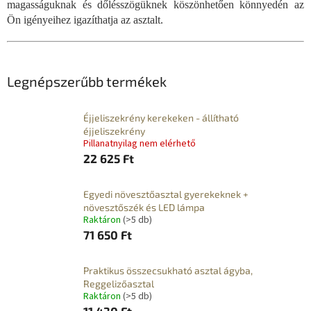
magasságuknak és dőlésszögüknek köszönhetően könnyedén az
Ön igényeihez igazíthatja az asztalt.
Legnépszerűbb termékek
Éjjeliszekrény kerekeken - állítható
éjjeliszekrény
Pillanatnyilag nem elérhető
22 625 Ft
Egyedi növesztőasztal gyerekeknek +
növesztőszék és LED lámpa
Raktáron
(>5 db)
71 650 Ft
Praktikus összecsukható asztal ágyba,
Reggelizőasztal
Raktáron
(>5 db)
11 430 Ft