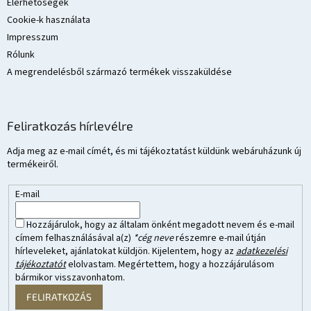
Elérhetőségek
Cookie-k használata
Impresszum
Rólunk
A megrendelésből származó termékek visszaküldése
Feliratkozás hírlevélre
Adja meg az e-mail címét, és mi tájékoztatást küldünk webáruházunk új
termékeiről.
E-mail
Hozzájárulok, hogy az általam önként megadott nevem és e-mail
címem felhasználásával a(z)
*cég neve
részemre e-mail útján
hírleveleket, ajánlatokat küldjön. Kijelentem, hogy az
adatkezelési
tájékoztatót
elolvastam. Megértettem, hogy a hozzájárulásom
bármikor visszavonhatom.
FELIRATKOZÁS