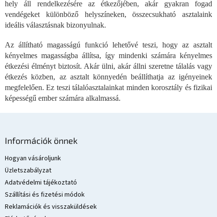
r
hely áll rendelkezésére az étkezőjében, akár gyakran fogad
á
vendégeket különböző helyszíneken, összecsukható asztalaink
n
ideális választásnak bizonyulnak.
y
í
Az állítható magasságú funkció lehetővé teszi, hogy az asztalt
t
kényelmes magasságba állítsa, így mindenki számára kényelmes
á
s
étkezési élményt biztosít. Akár ülni, akár állni szeretne tálalás vagy
e
étkezés közben, az asztalt könnyedén beállíthatja az igényeinek
l
megfelelően. Ez teszi tálalóasztalainkat minden korosztály és fizikai
e
képességű ember számára alkalmassá.
m
e
i
L
á
Információk önnek
b
l
Hogyan vásároljunk
é
Üzletszabályzat
c
Adatvédelmi tájékoztató
Szállítási és fizetési módok
Reklamációk és visszaküldések