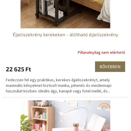
s
t
á
j
a
Éjjeliszekrény kerekeken - állítható éjjeliszekrény
Pillanatnyilag nem elérhető
BŐVEBBEN
22 625 Ft
Fedezzen fel egy praktikus, kerekes éjjeliszekrényt, amely
maximális kényelmet biztosít munka, pihenés és mindennapi
használat közben. Ideális ágy, kanapé vagy fotel mellé, és...