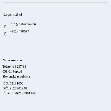
Kapcsolat
info
@
naturzon.hu
+3614450677
Naturzon s.r.o.
Tolstého 3237/13
058 01 Poprad
Slovenská republika
IČO: 52131050
DIČ: 2120901948
IČ DPH: SK2120901948