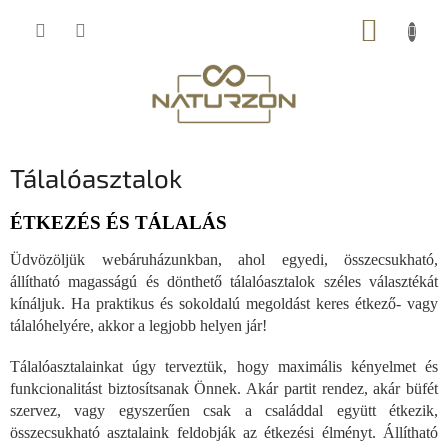
Ugrás
KOSÁR
a
fő
tartalomhoz
Tálalóasztalok
ÉTKEZÉS ÉS TÁLALÁS
Üdvözöljük webáruházunkban, ahol egyedi, összecsukható,
állítható magasságú és dönthető tálalóasztalok széles választékát
kínáljuk. Ha praktikus és sokoldalú megoldást keres étkező- vagy
tálalóhelyére, akkor a legjobb helyen jár!
Tálalóasztalainkat úgy terveztük, hogy maximális kényelmet és
funkcionalitást biztosítsanak Önnek. Akár partit rendez, akár büfét
szervez, vagy egyszerűen csak a családdal együtt étkezik,
összecsukható asztalaink feldobják az étkezési élményt. Állítható