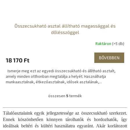
Összecsukható asztal állítható magassággal és
dőlésszöggel
Raktáron
(>5 db)
BŐVEBBEN
18 170 Ft
Ismerje meg ezt az egyedi összecsukható és állítható asztalt,
amely minden otthonban megtalálja a helyét. Használhatja
munkaasztalnak, étkezőasztalnak, idősek asztalának,...
összesen
5
termék
L
i
s
Tálalóasztalaink egyik jellegzetessége az összecsukható szerkezet.
t
Ennek köszönhetően könnyen tárolhatók és hordozhatók, így
a
i
ideálisak beltéri és kültéri használatra egyaránt. Akár korlátozott