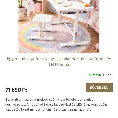
Egyedi növesztőasztal gyerekeknek + növesztőszék és
LED lámpa
Raktáron
(>5 db)
BŐVEBBEN
71 650 Ft
Teremtsd meg gyermeked számára a tökéletes tanulási
környezetet. A növekvő íróasztal székkel és LED lámpával ideális
választás lehet minden olyan háztartás számára, ahol...