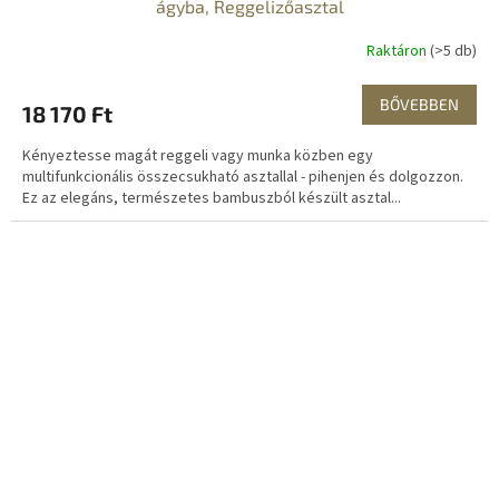
ágyba, Reggelizőasztal
Raktáron
(>5 db)
BŐVEBBEN
18 170 Ft
Kényeztesse magát reggeli vagy munka közben egy
multifunkcionális összecsukható asztallal - pihenjen és dolgozzon.
Ez az elegáns, természetes bambuszból készült asztal...