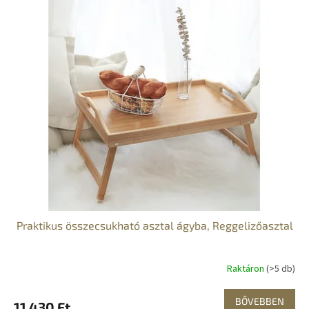
Praktikus összecsukható asztal ágyba, Reggelizőasztal
Raktáron
(>5 db)
BŐVEBBEN
11 430 Ft