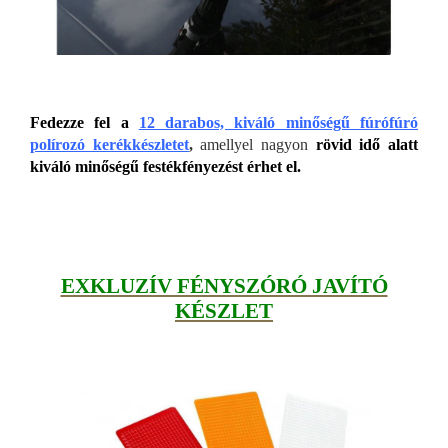
Fedezze fel a
12 darabos, kiváló minőségű fúrófúró
polírozó kerékkészletet
,
amellyel nagyon
rövid idő alatt
kiváló minőségű festékfényezést érhet el.
EXKLUZÍV FÉNYSZÓRÓ JAVÍTÓ
KÉSZLET