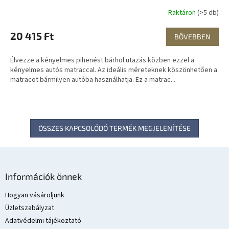
Raktáron
(>5 db)
20 415 Ft
BŐVEBBEN
Élvezze a kényelmes pihenést bárhol utazás közben ezzel a
kényelmes autós matraccal. Az ideális méreteknek köszönhetően a
matracot bármilyen autóba használhatja. Ez a matrac...
ÖSSZES KAPCSOLÓDÓ TERMÉK MEGJELENÍTÉSE
L
á
Információk önnek
b
l
Hogyan vásároljunk
é
Üzletszabályzat
c
Adatvédelmi tájékoztató