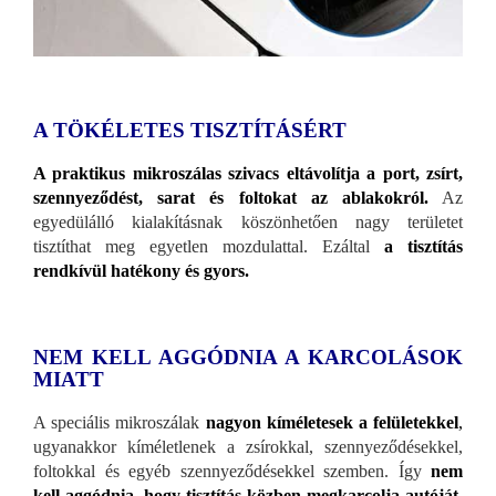
A TÖKÉLETES TISZTÍTÁSÉRT
A praktikus mikroszálas szivacs eltávolítja a port, zsírt,
szennyeződést, sarat és foltokat az ablakokról.
Az
egyedülálló kialakításnak köszönhetően nagy területet
tisztíthat meg egyetlen mozdulattal. Ezáltal
a
tisztítás
rendkívül hatékony és gyors.
NEM KELL AGGÓDNIA A KARCOLÁSOK
MIATT
A speciális mikroszálak
nagyon kíméletesek a felületekkel
,
ugyanakkor kíméletlenek a zsírokkal, szennyeződésekkel,
foltokkal és egyéb szennyeződésekkel szemben. Így
nem
kell aggódnia, hogy tisztítás közben megkarcolja autóját,