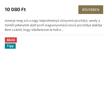
10 080 Ft
BŐVEBBEN
Ismerje meg ezt a nagy teljesítményű víznyomó pisztolyt, amely a
tömlőt pillanatok alatt profi magasnyomású mosó pisztollyá alakítja.
Nem számít, hogy tökéletesen le kell-e...
Akció
Tipp