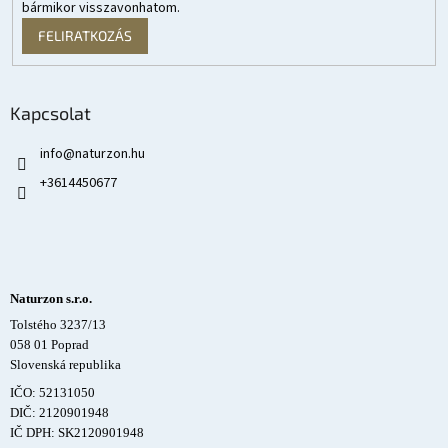
bármikor visszavonhatom.
FELIRATKOZÁS
Kapcsolat
info
@
naturzon.hu
+3614450677
Naturzon s.r.o.
Tolstého 3237/13
058 01 Poprad
Slovenská republika
IČO: 52131050
DIČ: 2120901948
IČ DPH: SK2120901948