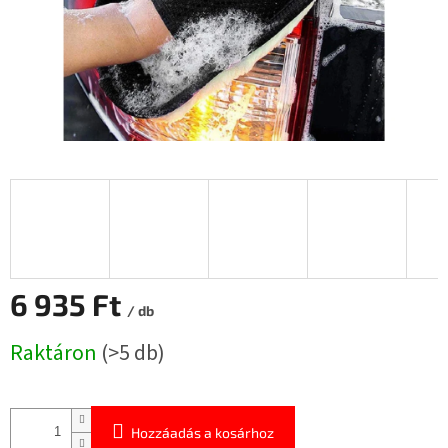
6 935 Ft
/ db
Egységár:
Raktáron
(>5 db)
Hozzáadás a kosárhoz