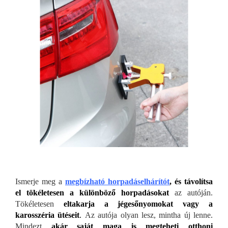
Ismerje meg a
megbízható horpadáselhárítót
, és távolítsa
el tökéletesen a különböző horpadásokat
az autóján.
Tökéletesen
eltakarja a jégesőnyomokat vagy a
karosszéria ütéseit
.
Az autója olyan lesz, mintha új lenne.
Mindezt
akár saját maga is megteheti otthoni