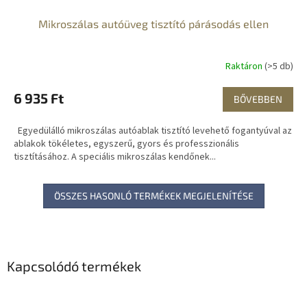
Mikroszálas autóüveg tisztító párásodás ellen
Raktáron
(>5 db)
6 935 Ft
BŐVEBBEN
Egyedülálló mikroszálas autóablak tisztító levehető fogantyúval az
ablakok tökéletes, egyszerű, gyors és professzionális
tisztításához. A speciális mikroszálas kendőnek...
ÖSSZES HASONLÓ TERMÉKEK MEGJELENÍTÉSE
Kapcsolódó termékek