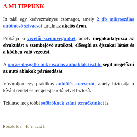
A MI TIPPÜNK
Itt talál egy kedvezményes csomagot, amely
2 db mikroszálas
autómosó szivacsot
tartalmaz
akciós áron
.
Próbálja ki
vezetői szemüvegünket
, amely
megakadályozza az
elvakulást a szembejövő autóktól, elősegíti az éjszakai látást és
a ködben való vezetést.
A
párásodásgátló mikroszálas autóablak tisztító
segít megelőzni
az autó ablakok párásodását
.
Vásároljon egy praktikus
autóülés szervezőt
, amely biztosítja a
kívánt rendet és rengeteg tárolóhelyet biztosít.
Tekintse meg többi
sofőröknek szánt termékünket
is.
Részletes információ