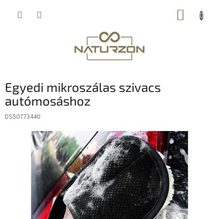
Ugrás
KOSÁR
a
fő
tartalomhoz
Egyedi mikroszálas szivacs
autómosáshoz
DS50773440