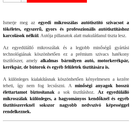
Ismerje meg az
egyedi mikroszálas autótisztító szivacsot a
tökéletes, egyszerű, gyors és professzionális autótisztításhoz
karcolások nélkül
.
Autója pillanatok alatt makulátlanul tiszta lesz.
Az egyedülálló mikroszálak és a legjobb minőségű gyártási
technológiának köszönhetően ez a prémium szivacs hatékony
tisztítószer, amely
alkalmas bármilyen autó, motorkerékpár,
kerékpár, de bútorok és egyéb felületek tisztítására is.
A különleges kialakításnak köszönhetően kényelmesen a kezére
teheti, így nem fog lecsúszni. A
minőségi anyagok hosszú
élettartamot biztosítanak
a sok tisztításhoz.
Az egyedülálló
mikroszálak különleges, a hagyományos kendőknél és egyéb
tisztítószereknél sokszor nagyobb nedvszívó képességgel
rendelkeznek.