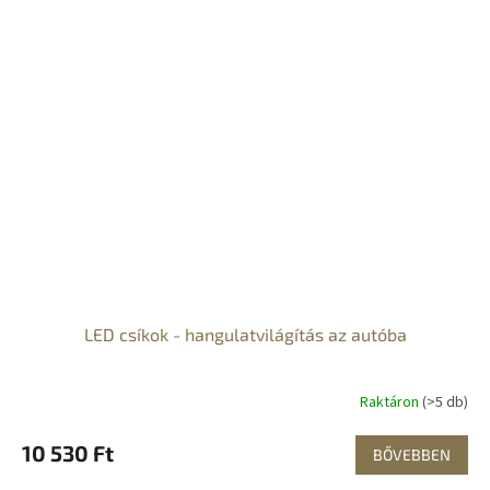
LED csíkok - hangulatvilágítás az autóba
Raktáron
(>5 db)
10 530 Ft
BŐVEBBEN