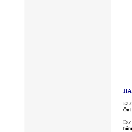
HA
Ez a
Önt 
Egy 
hőmé