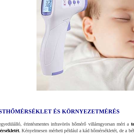
STHŐMÉRSÉKLET ÉS KÖRNYEZETMÉRÉS
gyedülálló, érintésmentes infravörös hőmérő villámgyorsan méri a
t
rsékletét
.
Kényelmesen mérheti például a kád hőmérsékletét, de a béb