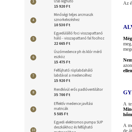
USB léghűtő
Az é
15 920 Ft
Minőségi teljes arcmaszk
sznorkelezéshez
10 530 Ft
AL
Egyedülálló foci visszapattanó
háló - visszapattanó fal focihoz
Még 
22 665 Ft
meg.
mego
Úszómedence ph és klór mérő
eszköz
Nem 
15 475 Ft
azon
Felfújható röplabdaháló
elle
labdával a medencéhez
15 920 Ft
Rendkívül erős padlóventilátor
GY
35 700 Ft
Effektív medence javítási
A te
matricák
Min
5 585 Ft
hőmé
Egyedi elektromos pumpa SUP
A mé
deszkákhoz és felfújható
de á