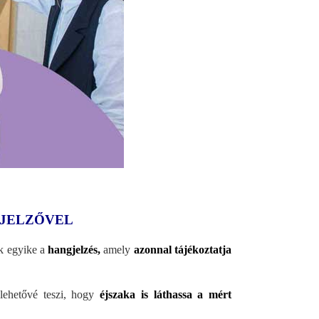
IJELZŐVEL
ek egyike a
hangjelzés,
amely
azonnal tájékoztatja
 lehetővé teszi, hogy
éjszaka is láthassa a mért