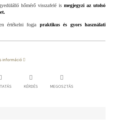
yedülálló hőmérő visszafelé is
megjegyzi az utolsó
et.
en értékelni fogja
praktikus és gyors használati
s információ
TATÁS
KÉRDÉS
MEGOSZTÁS