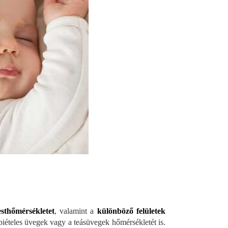
esthőmérsékletet
, valamint a
különböző felületek
iételes üvegek vagy a teásüvegek hőmérsékletét is.