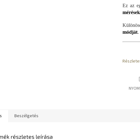
Ez az eg
mérések
Különös
módját
.
Részlete
NYOM
s
Beszélgetés
mék részletes leírása