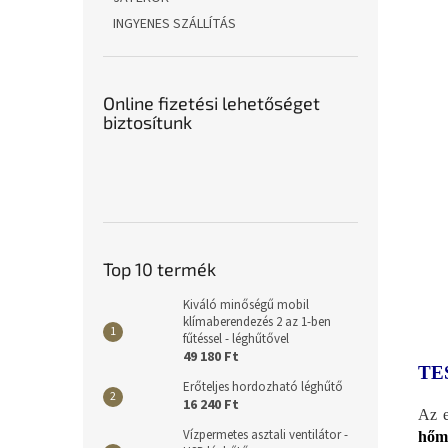
INGYENES SZÁLLÍTÁS
Online fizetési lehetőséget
biztosítunk
Top 10 termék
Kiváló minőségű mobil
klímaberendezés 2 az 1-ben
fűtéssel - léghűtővel
49 180 Ft
TE
Erőteljes hordozható léghűtő
16 240 Ft
Az e
Vízpermetes asztali ventilátor -
hőmé