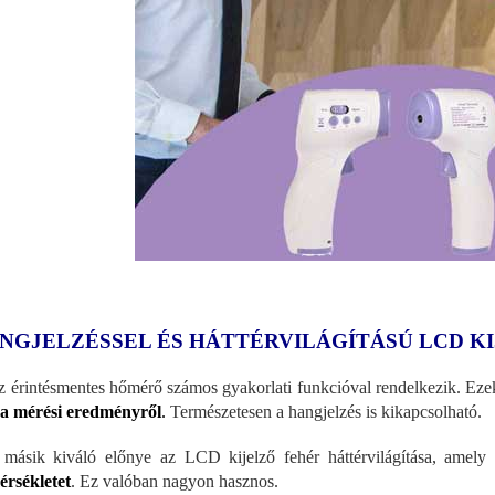
NGJELZÉSSEL ÉS HÁTTÉRVILÁGÍTÁSÚ LCD K
z érintésmentes hőmérő számos gyakorlati funkcióval rendelkezik. Ez
a mérési eredményről
.
Természetesen a hangjelzés is kikapcsolható.
másik kiváló előnye az LCD kijelző fehér háttérvilágítása, amely
rsékletet
. Ez valóban nagyon hasznos.