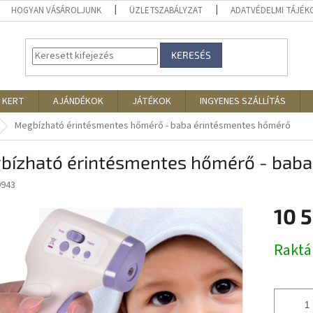
HOGYAN VÁSÁROLJUNK
ÜZLETSZABÁLYZAT
ADATVÉDELMI TÁJÉ
KERESÉS
 KERT
AJÁNDÉKOK
JÁTÉKOK
INGYENES SZÁLLÍTÁS
Megbízható érintésmentes hőmérő - baba érintésmentes hőmérő
bízható érintésmentes hőmérő - baba
9943
10 
Egységár
Rakt