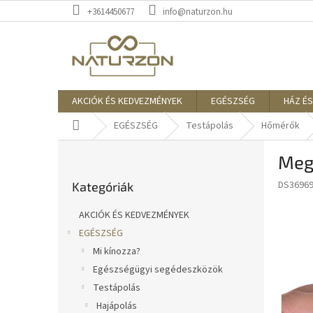
Ugrás
+3614450677
info@naturzon.hu
a
fő
tartalomhoz
AKCIÓK ÉS KEDVEZMÉNYEK
EGÉSZSÉG
HÁZ ÉS
Kezdőlap
EGÉSZSÉG
Testápolás
Hőmérők
O
Meg
l
Kategóriák
d
DS3696
Kategóriák
átugrása
a
l
AKCIÓK ÉS KEDVEZMÉNYEK
s
EGÉSZSÉG
ó
Mi kínozza?
p
a
Egészségügyi segédeszközök
n
Testápolás
e
Hajápolás