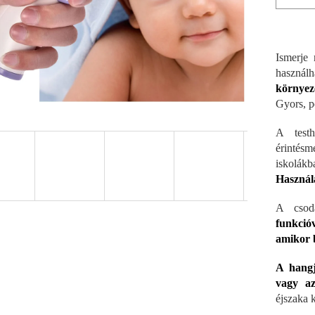
Ismerje
használ
környez
Gyors, p
A testh
érintés
iskolákb
Használ
A csodá
funkcióv
amikor 
A hangj
vagy az
éjszaka k