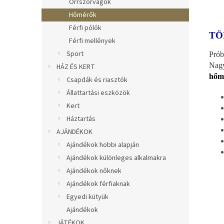
Orrszőrvágók
Hőmérők
Férfi pólók
TÖ
Férfi mellények
Sport
Prób
Nag
HÁZ ÉS KERT
hőmé
Csapdák és riasztók
Állattartási eszközök
Kert
Háztartás
AJÁNDÉKOK
Ajándékok hobbi alapján
Ajándékok különleges alkalmakra
Ajándékok nőknek
Ajándékok férfiaknak
Egyedi kütyük
Ajándékok
JÁTÉKOK