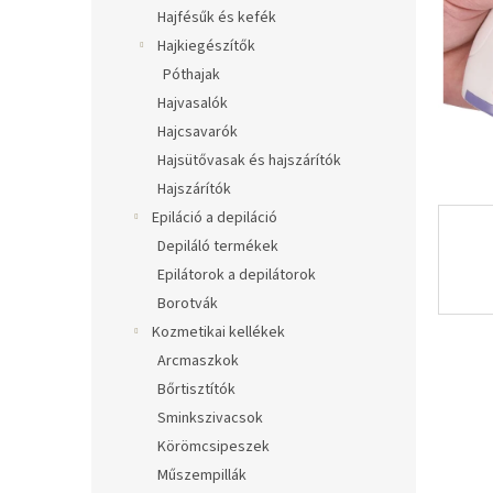
l
Hajfésűk és kefék
Hajkiegészítők
Póthajak
Hajvasalók
Hajcsavarók
Hajsütővasak és hajszárítók
Hajszárítók
Epiláció a depiláció
Depiláló termékek
Epilátorok a depilátorok
Borotvák
Kozmetikai kellékek
Arcmaszkok
Bőrtisztítók
Sminkszivacsok
Körömcsipeszek
Műszempillák