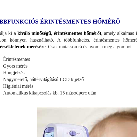
BBFUNKCIÓS ÉRINTÉSMENTES HŐMÉRŐ
álja ki a
kiváló minőségű, érintésmentes hőmérőt
, amely alkalmas i
yon könnyen használható. A többfunkciós, érintésmentes hőmé
rsékletének mérésére
.
Csak mutasson rá és nyomja meg a gombot.
Érintésmentes
Gyors mérés
Hangjelzés
Nagyméretű, háttérvilágítású LCD kijelző
Higiéniai mérés
Automatikus kikapcsolás kb. 15 másodperc után