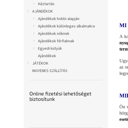
Háztartás
AJÁNDÉKOK
Ajándékok hobbi alapján
MI
Ajándékok különleges alkalmakra
Ajándékok nőknek
A ko
Ajándékok férfiaknak
nyug
Egyedi kütyük
term
Ajándékok
Ugy
JÁTÉKOK
az o
INGYENES SZÁLLÍTÁS
legy
Online fizetési lehetőséget
MI
biztosítunk
Ön v
hörg
eset