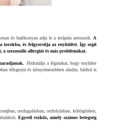
rsan és hatékonyan adja le a terápiás aeroszolt.
A
 torokba, és felgyorsítja az enyhülést
.
Így segít
, a szezonális allergiát és más problémákat.
 maradjanak.
Hidratálja a légutakat, hogy enyhítse
bban lélegezni és kényelmesebben aludni, bárhol is
zomjban, orrdugulásban, orrfolyásban, köhögésben,
halátort.
Egyedi eszköz, amely számos betegség