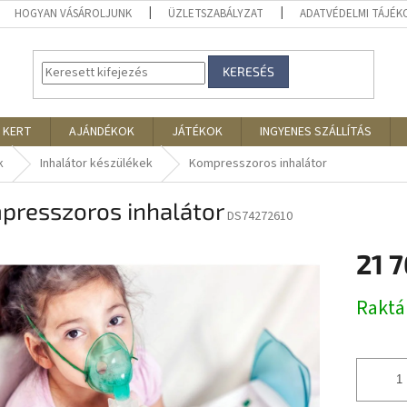
HOGYAN VÁSÁROLJUNK
ÜZLETSZABÁLYZAT
ADATVÉDELMI TÁJÉ
KERESÉS
 KERT
AJÁNDÉKOK
JÁTÉKOK
INGYENES SZÁLLÍTÁS
k
Inhalátor készülékek
Kompresszoros inhalátor
presszoros inhalátor
DS74272610
21 
Egységár
Rakt