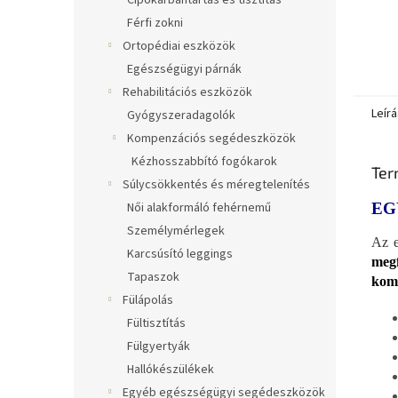
Cipőkarbantartás és tisztítás
Férfi zokni
Ortopédiai eszközök
Egészségügyi párnák
Rehabilitációs eszközök
Leírá
Gyógyszeradagolók
Kompenzációs segédeszközök
Kézhosszabbító fogókarok
Ter
Súlycsökkentés és méregtelenítés
Női alakformáló fehérnemű
EG
Személymérlegek
Az e
Karcsúsító leggings
megf
Tapaszok
komp
Fülápolás
Fültisztítás
Fülgyertyák
Hallókészülékek
Egyéb egészségügyi segédeszközök