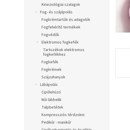
l
Kineziológiai szalagok
Fog- és szájápolás
Fogkrémtartók és adagolók
Fogfehérítő termékek
Fogvédők
Elektromos fogkefék
Tartozékok elektromos
fogkefékhez
Fogkefék
Fogkrémek
Szájzuhanyok
Lábápolás
Cipőlehúzó
Női lábbelik
Talpbetétek
Kompressziós térdzokni
Pedikűr - manikűr