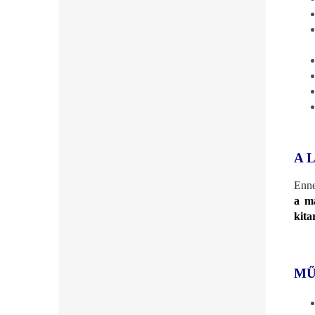
A 
Enne
a ma
kita
MŰ