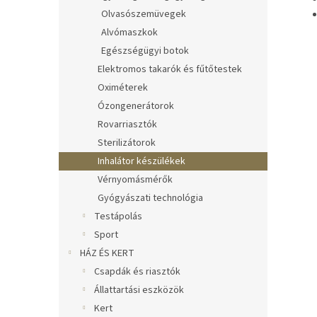
Olvasószemüvegek
Alvómaszkok
Egészségügyi botok
Elektromos takarók és fűtőtestek
Oximéterek
Ózongenerátorok
Rovarriasztók
Sterilizátorok
Inhalátor készülékek
Vérnyomásmérők
Gyógyászati technológia
Testápolás
Sport
HÁZ ÉS KERT
Csapdák és riasztók
Állattartási eszközök
Kert