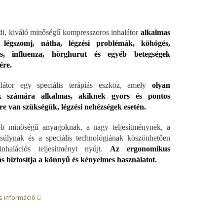
i, kiváló minőségű kompresszoros inhalátor
alkalmas
 légszomj, nátha, légzési problémák, köhögés,
s, influenza, hörghurut és egyéb betegségek
ére.
látor egy speciális terápiás eszköz, amely
olyan
k számára alkalmas, akiknek gyors és pontos
re van szükségük, légzési nehézségek esetén.
bb minőségű anyagoknak, a nagy teljesítménynek, a
úlynak és a speciális technológiának köszönhetően
inhalációs teljesítményt nyújt.
Az ergonomikus
ás biztosítja a könnyű és kényelmes használatot.
s információ