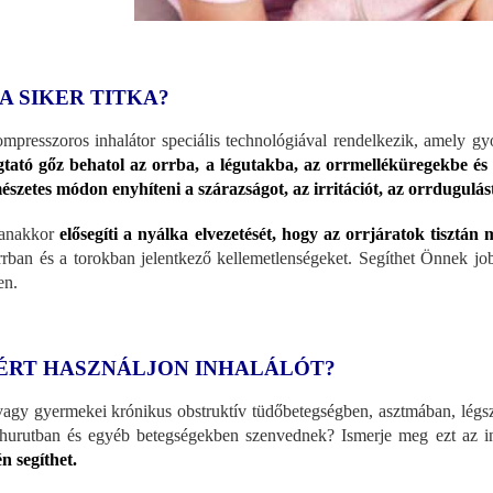
 A SIKER TITKA?
mpresszoros inhalátor speciális technológiával rendelkezik, amely gyo
tató gőz behatol az orrba, a légutakba, az orrmelléküregekbe és a
észetes módon enyhíteni a szárazságot, az irritációt, az orrdugulást
anakkor
elősegíti a nyálka elvezetését, hogy az orrjáratok tisztán
rrban és a torokban jelentkező kellemetlenségeket. Segíthet Önnek jo
en.
ÉRT HASZNÁLJON INHALÁLÓT?
agy gyermekei krónikus obstruktív tüdőbetegségben, asztmában, légs
hurutban és egyéb betegségekben szenvednek? Ismerje meg ezt az in
én segíthet.