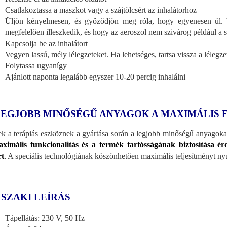
Csatlakoztassa a maszkot vagy a szájtölcsért az inhalátorhoz
Üljön kényelmesen, és győződjön meg róla, hogy egyenesen ül.
megfelelően illeszkedik, és hogy az aeroszol nem szivárog például a s
Kapcsolja be az inhalátort
Vegyen lassú, mély lélegzeteket. Ha lehetséges, tartsa vissza a lélegze
Folytassa ugyanígy
Ajánlott naponta legalább egyszer 10-20 percig inhalálni
LEGJOBB MINŐSÉGŰ ANYAGOK A MAXIMÁLIS 
k a terápiás eszköznek a gyártása során a legjobb minőségű anyagokat 
ximális funkcionalitás és a termék tartósságának biztosítása ér
rt
.
A speciális technológiának köszönhetően maximális teljesítményt nyú
SZAKI LEÍRÁS
Tápellátás: 230 V, 50 Hz