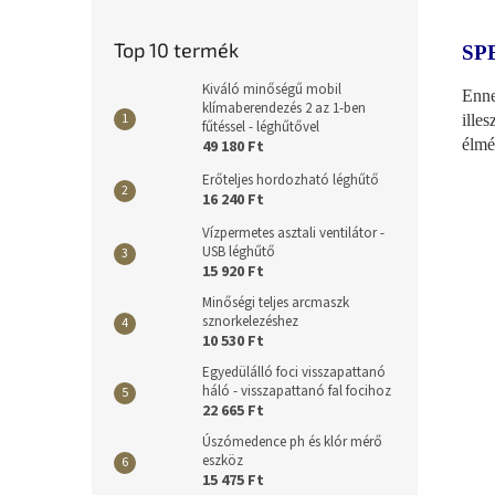
Top 10 termék
SP
Kiváló minőségű mobil
Enne
klímaberendezés 2 az 1-ben
ille
fűtéssel - léghűtővel
élmé
49 180 Ft
Erőteljes hordozható léghűtő
16 240 Ft
Vízpermetes asztali ventilátor -
USB léghűtő
15 920 Ft
Minőségi teljes arcmaszk
sznorkelezéshez
10 530 Ft
Egyedülálló foci visszapattanó
háló - visszapattanó fal focihoz
22 665 Ft
Úszómedence ph és klór mérő
eszköz
15 475 Ft