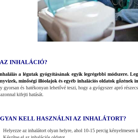
 AZ INHALÁCIÓ?
nhalálás a légutak gyógyításának egyik legrégebbi módszere. L
nyvizek, minőségi illóolajok és egyéb inhalációs oldatok gőzének i
y gyorsan és hatékonyan lehetővé teszi, hogy a gyógyszer apró részecs
azonnal kifejti hatását.
GYAN KELL HASZNÁLNI AZ INHALÁTORT?
Helyezze az inhalátort olyan helyre, ahol 10-15 percig kényelmesen ü
Készítse el az inhalációs oldatot