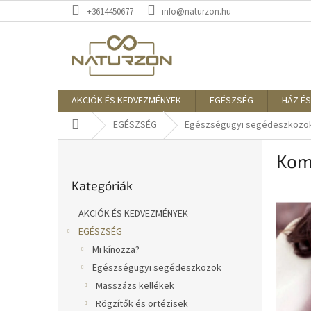
Ugrás
+3614450677
info@naturzon.hu
a
fő
tartalomhoz
AKCIÓK ÉS KEDVEZMÉNYEK
EGÉSZSÉG
HÁZ ÉS
Kezdőlap
EGÉSZSÉG
Egészségügyi segédeszközö
O
Kom
l
Kategóriák
d
Kategóriák
átugrása
a
l
AKCIÓK ÉS KEDVEZMÉNYEK
s
EGÉSZSÉG
ó
Mi kínozza?
p
a
Egészségügyi segédeszközök
n
Masszázs kellékek
e
Rögzítők és ortézisek