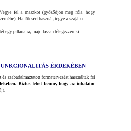
 Vegye fel a maszkot (győződjön meg róla, hogy
zemébe). Ha tölcsért használ, tegye a szájába
tét egy pillanatra, majd lassan lélegezzen ki
FUNKCIONALITÁS ÉRDEKÉBEN
és szabadalmaztatott formatervezést használtak fel
dekében. Biztos lehet benne, hogy az inhalátor
jt.