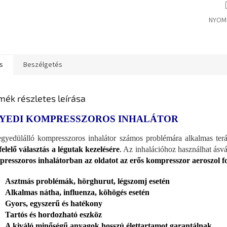
NYOM
s
Beszélgetés
mék részletes leírása
YEDI KOMPRESSZOROS INHALÁTOR
gyedülálló kompresszoros inhalátor számos problémára alkalmas te
elelő választás a légutak kezelésére
.
Az inhalációhoz használhat ásvá
resszoros inhalátorban az oldatot az erős kompresszor aeroszol f
Asztmás problémák, hörghurut, légszomj esetén
Alkalmas nátha, influenza, köhögés esetén
Gyors, egyszerű és hatékony
Tartós és hordozható eszköz
A kiváló minőségű anyagok hosszú élettartamot garantálnak