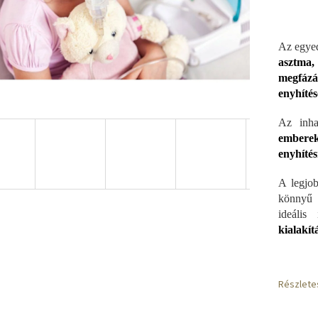
Az egyed
asztma,
megfázá
enyhítés
Az inha
embere
enyhítés
A legjo
könnyű s
ideális 
kialakít
Részlete