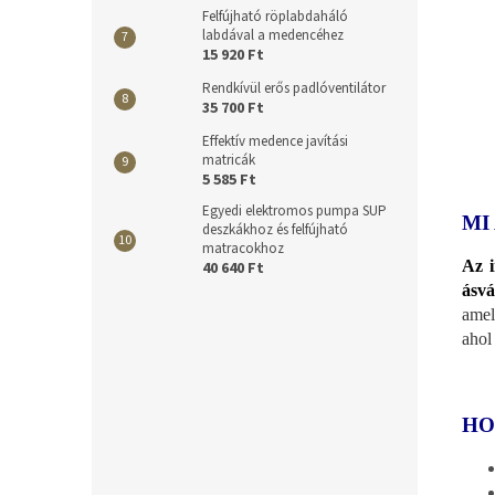
Felfújható röplabdaháló
labdával a medencéhez
15 920 Ft
Rendkívül erős padlóventilátor
35 700 Ft
Effektív medence javítási
matricák
5 585 Ft
Egyedi elektromos pumpa SUP
MI
deszkákhoz és felfújható
matracokhoz
Az i
40 640 Ft
ásvá
amel
ahol 
HO