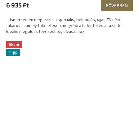
6 935 Ft
BŐVEBBEN
Ismerkedjen meg ezzel a speciális, belebújós, ujjas TV néző
takaróval, amely tökéletesen megvédi a hidegtől és a fázástól.
Ideális megoldás tévézéshez, olvasáshoz,...
Akció
Tipp