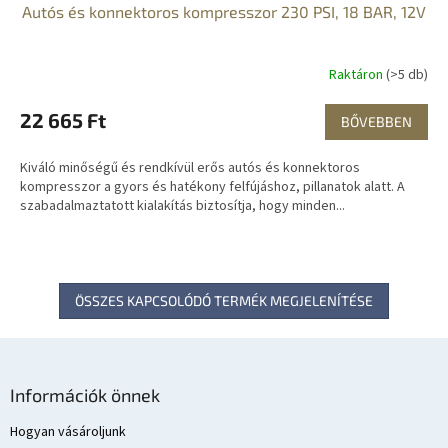
Autós és konnektoros kompresszor 230 PSI, 18 BAR, 12V
Raktáron
(>5 db)
22 665 Ft
BŐVEBBEN
Kiváló minőségű és rendkívül erős autós és konnektoros
kompresszor a gyors és hatékony felfújáshoz, pillanatok alatt. A
szabadalmaztatott kialakítás biztosítja, hogy minden...
ÖSSZES KAPCSOLÓDÓ TERMÉK MEGJELENÍTÉSE
L
á
Információk önnek
b
l
Hogyan vásároljunk