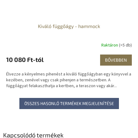
Kiváló függőágy - hammock
Raktáron
(>5 db)
10 080 Ft-tól
BŐVEBBEN
Élvezze a kényelmes pihenést a kiváló függőágyban egy könyvvel a
kezében, zenével vagy csak pihenjen a természetben. A
függőágyat felakaszthatja a kertben, a teraszon vagy akár...
ÖSSZES HASONLÓ TERMÉKEK MEGJELENÍTÉSE
Kapcsolódó termékek