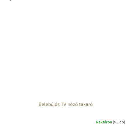
Belebújós TV néző takaró
Raktáron
(>5 db)