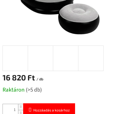
16 820 Ft
/ db
Egységár:
Raktáron
(>5 db)
Hozzáadás a kosárhoz