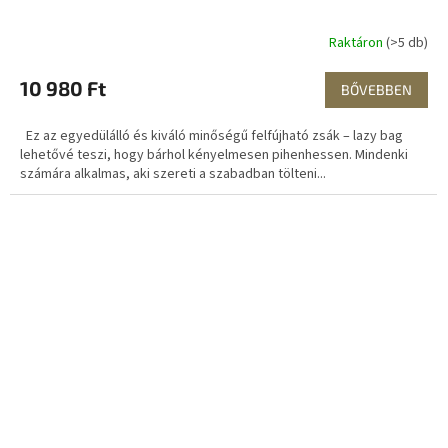
Raktáron
(>5 db)
10 980 Ft
BŐVEBBEN
Ez az egyedülálló és kiváló minőségű felfújható zsák – lazy bag
lehetővé teszi, hogy bárhol kényelmesen pihenhessen. Mindenki
számára alkalmas, aki szereti a szabadban tölteni...