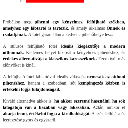
Próbáljon meg
pihenni egy kényelmes, felfújható székben,
amelyhez egy lábtartó is tartozik
,
és amely alkalmas
Önnek és
családjának
.
A fotel garantáltan a kedvenc pihenőhelye lesz.
A stílusos felfújható fotel
ideális kiegészítője a modern
otthonnak
.
Kellemes helyet biztosít a kényelmes pihenéshez, és
érdekes alternatívája a klasszikus karosszéknek.
Ezenkívül más
előnyöket is kínál.
A felfújható fotel lábtartóval ideális választás
nemcsak az otthoni
pihenéshez
,
hanem a szabadban, sőt
kempingezés közben is
értékelni fogja tulajdonságait.
Kiváló alternatíva akkor is,
ha akkor szeretné használni, ha sok
látogatója van a házában vagy lakásában.
Aztán, amikor el
akarja tenni, értékelni fogja a tárolhatóságát.
A szék felfújása és
leeresztése gyors és egyszerű.