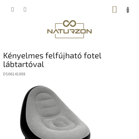
Ugrás
KOSÁR
a
fő
tartalomhoz
Kényelmes felfújható fotel
lábtartóval
DS66141888