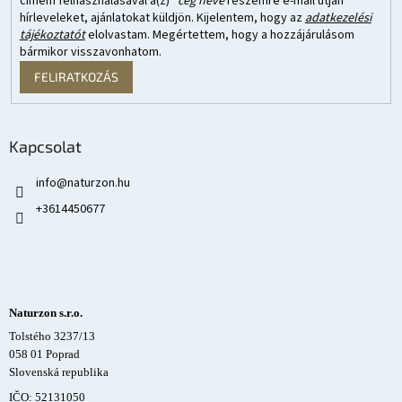
címem felhasználásával a(z)
*cég neve
részemre e-mail útján
hírleveleket, ajánlatokat küldjön. Kijelentem, hogy az
adatkezelési
tájékoztatót
elolvastam. Megértettem, hogy a hozzájárulásom
bármikor visszavonhatom.
FELIRATKOZÁS
Kapcsolat
info
@
naturzon.hu
+3614450677
Naturzon s.r.o.
Tolstého 3237/13
058 01 Poprad
Slovenská republika
IČO: 52131050