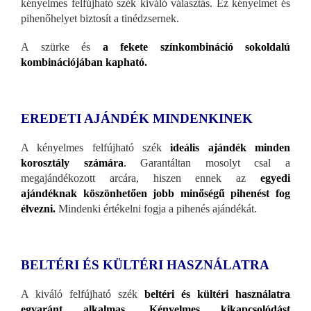
kényelmes felfújható szék kiváló választás. Ez kényelmet és
pihenőhelyet biztosít a tinédzsernek.
A szürke és
a fekete színkombináció sokoldalú
kombinációjában kapható.
EREDETI AJÁNDÉK MINDENKINEK
A kényelmes felfújható szék
ideális ajándék minden
korosztály számára
.
Garantáltan mosolyt csal a
megajándékozott arcára, hiszen ennek az
egyedi
ajándéknak köszönhetően jobb minőségű pihenést fog
élvezni.
Mindenki értékelni fogja a pihenés ajándékát.
BELTÉRI ÉS KÜLTÉRI HASZNÁLATRA
A kiváló felfújható szék
beltéri és kültéri használatra
egyaránt alkalmas
.
Kényelmes kikapcsolódást