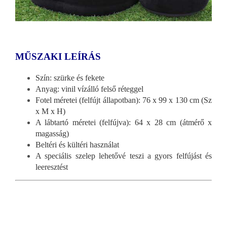
MŰSZAKI LEÍRÁS
Szín: szürke és fekete
Anyag: vinil vízálló felső réteggel
Fotel méretei (felfújt állapotban): 76 x 99 x 130 cm (Sz
x M x H)
A lábtartó méretei (felfújva): 64 x 28 cm (átmérő x
magasság)
Beltéri és kültéri használat
A speciális szelep lehetővé teszi a gyors felfújást és
leeresztést