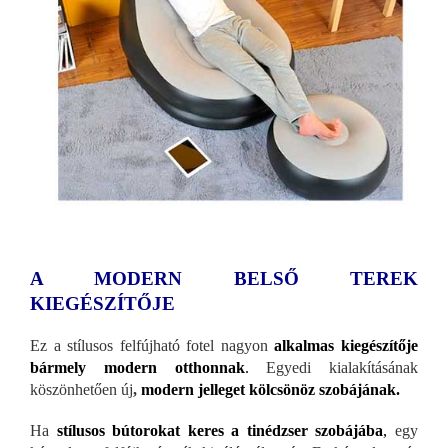
A MODERN BELSŐ TEREK
KIEGÉSZÍTŐJE
Ez a stílusos felfújható fotel nagyon
alkalmas kiegészítője
bármely modern otthonnak
.
Egyedi kialakításának
köszönhetően új
,
modern jelleget kölcsönöz szobájának.
Ha
stílusos bútorokat keres a tinédzser szobájába
,
egy