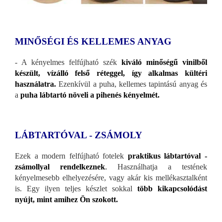
MINŐSÉGI ÉS KELLEMES ANYAG
- A kényelmes felfújható szék
kiváló minőségű vinilből
készült, vízálló felső réteggel, így alkalmas kültéri
használatra.
Ezenkívül a puha, kellemes tapintású anyag és
a
puha lábtartó növeli a pihenés kényelmét.
LÁBTARTÓVAL - ZSÁMOLY
Ezek a modern felfújható fotelek
praktikus lábtartóval -
zsámollyal rendelkeznek
.
Használhatja a testének
kényelmesebb elhelyezésére, vagy akár kis mellékasztalként
is. Egy ilyen teljes készlet sokkal
több kikapcsolódást
nyújt, mint amihez Ön szokott.