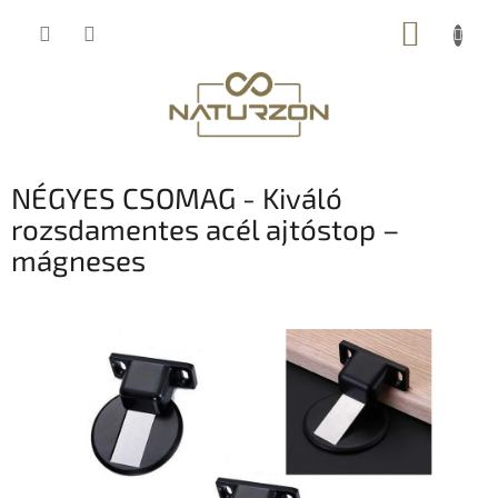
Ugrás
KOSÁR
a
fő
tartalomhoz
NÉGYES CSOMAG - Kiváló
rozsdamentes acél ajtóstop –
mágneses