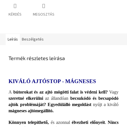
KÉRDÉS
MEGOSZTÁS
Leírás
Beszélgetés
Termék részletes leírása
KIVÁLÓ AJTÓSTOP - MÁGNESES
A
bútorokat és az ajtó mögötti falat is védeni kell?
Vagy
szeretné elkerülni
az állandóan
becsukódó és becsapódó
ajtók problémáját?
Egyedülálló megoldást
nyújt a kiváló
mágneses ajtómegállító.
Könnyen telepíthető,
és azonnal
élvezheti előnyeit
.
Nincs