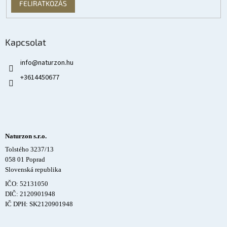
FELIRATKOZÁS
Kapcsolat
info
@
naturzon.hu
+3614450677
Naturzon s.r.o.
Tolstého 3237/13
058 01 Poprad
Slovenská republika
IČO: 52131050
DIČ: 2120901948
IČ DPH: SK2120901948