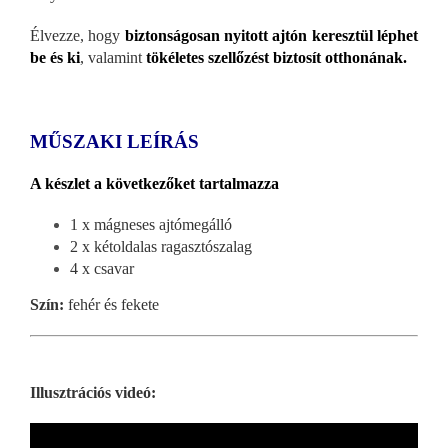
Élvezze, hogy
biztonságosan nyitott ajtón keresztül léphet
be és ki
, valamint
tökéletes szellőzést biztosít otthonának.
MŰSZAKI LEÍRÁS
A készlet a következőket tartalmazza
1 x mágneses ajtómegálló
2 x kétoldalas ragasztószalag
4 x csavar
Szín:
fehér és fekete
Illusztrációs videó: