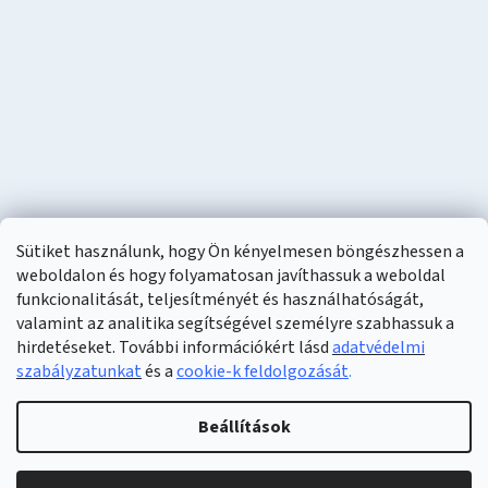
Sütiket használunk, hogy Ön kényelmesen böngészhessen a
weboldalon és hogy folyamatosan javíthassuk a weboldal
funkcionalitását, teljesítményét és használhatóságát,
valamint az analitika segítségével személyre szabhassuk a
hirdetéseket. További információkért lásd
adatvédelmi
szabályzatunkat
és a
cookie-k feldolgozását
.
Shoptet készítette
Beállítások
Copyright 2026
Naturzon
. Minden jog fenntartva.