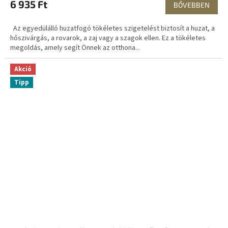
6 935 Ft
BŐVEBBEN
Az egyedülálló huzatfogó tökéletes szigetelést biztosít a huzat, a
hőszivárgás, a rovarok, a zaj vagy a szagok ellen. Ez a tökéletes
megoldás, amely segít Önnek az otthona...
Akció
Tipp