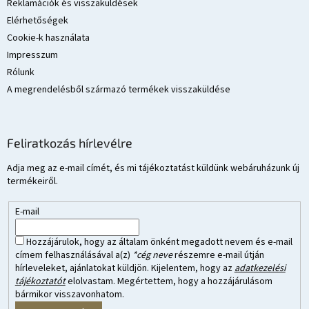
Reklamációk és visszaküldések
Elérhetőségek
Cookie-k használata
Impresszum
Rólunk
A megrendelésből származó termékek visszaküldése
Feliratkozás hírlevélre
Adja meg az e-mail címét, és mi tájékoztatást küldünk webáruházunk új
termékeiről.
E-mail
Hozzájárulok, hogy az általam önként megadott nevem és e-mail
címem felhasználásával a(z)
*cég neve
részemre e-mail útján
hírleveleket, ajánlatokat küldjön. Kijelentem, hogy az
adatkezelési
tájékoztatót
elolvastam. Megértettem, hogy a hozzájárulásom
bármikor visszavonhatom.