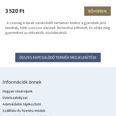
3 520 Ft
BŐVEBBEN
A csomag 4 darab sarokvédőt tartalmaz Amikor a gyerekek járni
tanulnak, több százszor elesnek. Biztosítsa otthonát, és védje meg
gyermekeit az ütésektől, zúzódásoktól...
ÖSSZES KAPCSOLÓDÓ TERMÉK MEGJELENÍTÉSE
L
á
Információk önnek
b
l
Hogyan vásároljunk
é
Üzletszabályzat
c
Adatvédelmi tájékoztató
Szállítási és fizetési módok