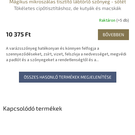
Mágikus mikroszálas tisztító lábtörlő szőnyeg - sötét
Tökéletes cipőtisztításhoz, de kutyák és macskák
számára is
Raktáron
(>5 db)
10 375 Ft
BŐVEBBEN
A varázsszőnyeg hatékonyan és könnyen felfogja a
szennyeződéseket, zsírt, vizet, felszívja a nedvességet, megvédi
a padlót és a szőnyegeket a rendetlenségtől és a...
ÖSSZES HASONLÓ TERMÉKEK MEGJELENÍTÉSE
Kapcsolódó termékek