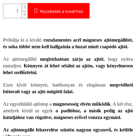
Hozzáadás a kosárhoz
Próbálja ki a kiváló
rozsdamentes acél mágneses ajtómegállítót,
és soha többé nem kell hallgatnia a huzat miatt csapódó ajtót.
Az ajtómegállító
megbízhatóan zárja az ajtót
,
hogy nyitva
maradjon.
Könnyen át lehet sétálni az ajtón, vagy kényelmesen
lehet szellőztetni.
Ezen kívül könnyen, hatékonyan és elegánsan
megvédheti
bútorait vagy az ajtó mögötti falat.
Az egyedülálló ajtóstop a
mágnesesség elvén működik
.
A két rész,
amelyek közül az egyik
a padlóhoz, a másik pedig az ajtó
hátuljához van rögzítve, mágneses erővel vonzza egymást.
Az ajtómegálló felszerelése szintén nagyon egyszerű, és kétféle