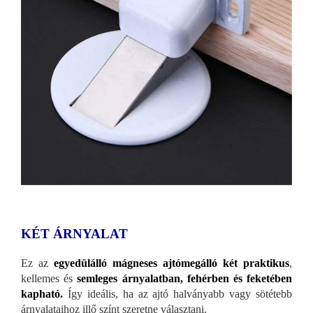
KÉT ÁRNYALAT
Ez az
egyedülálló mágneses ajtómegálló két praktikus
,
kellemes és
semleges árnyalatban, fehérben és feketében
kapható.
Így ideális, ha az ajtó halványabb vagy sötétebb
árnyalataihoz illő színt szeretne választani.