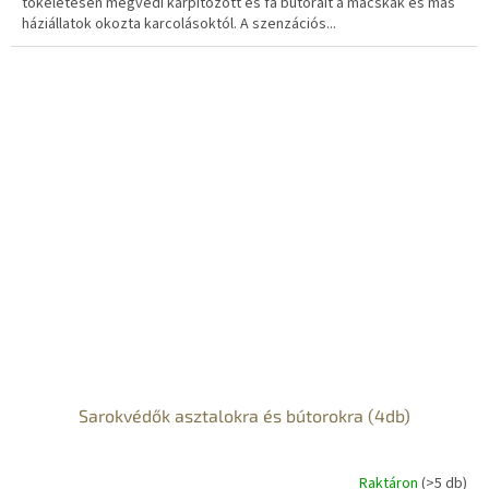
tökéletesen megvédi kárpitozott és fa bútorait a macskák és más
háziállatok okozta karcolásoktól. A szenzációs...
Sarokvédők asztalokra és bútorokra (4db)
Raktáron
(>5 db)