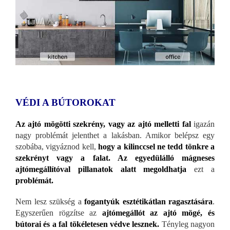
VÉDI A BÚTOROKAT
Az ajtó mögötti szekrény, vagy az ajtó melletti fal
igazán
nagy problémát jelenthet a lakásban. Amikor belépsz egy
szobába, vigyáznod kell,
hogy a kilinccsel ne tedd tönkre a
szekrényt vagy a falat. Az egyedülálló mágneses
ajtómegállítóval pillanatok alatt megoldhatja
ezt a
problémát.
Nem lesz szükség a
fogantyúk esztétikátlan ragasztására
.
Egyszerűen rögzítse az
ajtómegállót az ajtó mögé, és
bútorai és a fal tökéletesen védve lesznek.
Tényleg nagyon