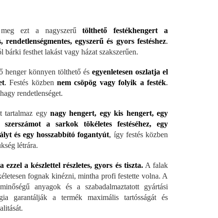
e meg ezt a nagyszerű
tölthető festékhengert a
s, rendetlenségmentes, egyszerű és gyors festéshez
.
l bárki festhet lakást vagy házat szakszerűen.
tő henger könnyen tölthető és
egyenletesen oszlatja el
et
.
Festés közben
nem csöpög vagy folyik a festék
.
hagy rendetlenséget.
t tartalmaz egy
nagy hengert, egy kis hengert, egy
is szerszámot a sarkok tökéletes festéséhez, egy
tályt és egy hosszabbító fogantyút
,
így festés közben
kség létrára.
ezzel a készlettel részletes, gyors és tiszta.
A falak
életesen fognak kinézni, mintha profi festette volna. A
 minőségű anyagok és a szabadalmaztatott gyártási
gia garantálják a termék maximális tartósságát és
litását.