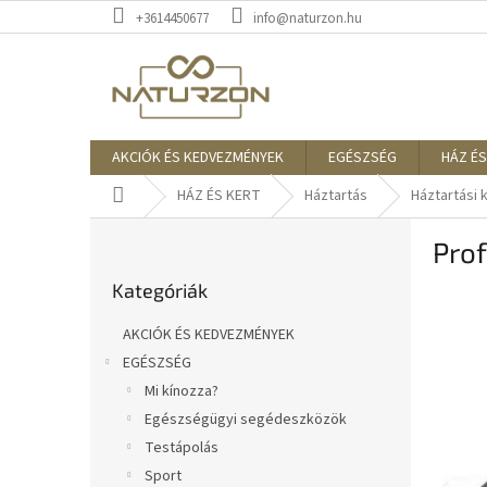
Ugrás
+3614450677
info@naturzon.hu
a
fő
tartalomhoz
AKCIÓK ÉS KEDVEZMÉNYEK
EGÉSZSÉG
HÁZ ÉS
Kezdőlap
HÁZ ÉS KERT
Háztartás
Háztartási 
O
Prof
l
Kategóriák
d
Kategóriák
átugrása
a
l
AKCIÓK ÉS KEDVEZMÉNYEK
s
EGÉSZSÉG
ó
Mi kínozza?
p
a
Egészségügyi segédeszközök
n
Testápolás
e
Sport