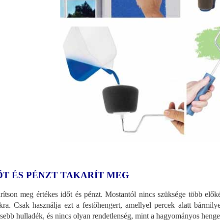
ŐT ÉS PÉNZT TAKARÍT MEG
rítson meg értékes időt és pénzt. Mostantól nincs szüksége több elők
ákra. Csak használja ezt a festőhengert, amellyel percek alatt bármilyen
sebb hulladék, és nincs olyan rendetlenség, mint a hagyományos henge