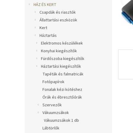
l
HÁZ ÉS KERT
Csapdák és riasztók
Állattartási eszközök
Kert
Háztartás
Elektromos készülékek
Konyhai kiegészítők
Fürdőszoba kiegészítők
Háztartási kiegészítők
Tapéták és falmatricák
Fotópapírok
Fonalak kézi kötéshez
Órák és ébresztőórák
Szervezők
Vákuumzsákok
Vákuumzsákok 1 db
Lábtörlők