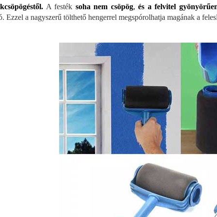
ékcsöpögéstől.
A festék
soha nem csöpög
,
és a felvitel gyönyörűen
ó. Ezzel a nagyszerű tölthető hengerrel megspórolhatja magának a felesleg