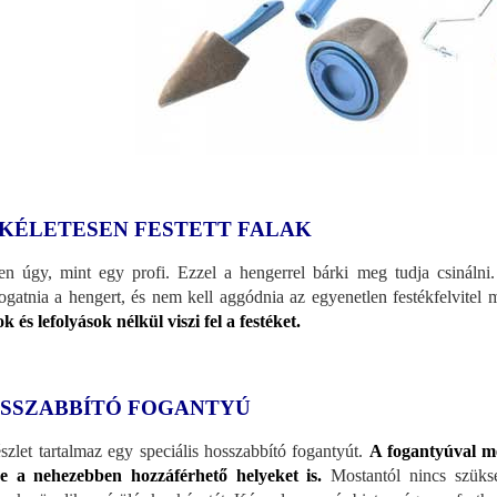
KÉLETESEN FESTETT FALAK
en úgy, mint egy profi. Ezzel a hengerrel bárki meg tudja csinálni
ogatnia a hengert, és nem kell aggódnia az egyenetlen festékfelvitel m
ok és lefolyások nélkül viszi fel a festéket.
SSZABBÍTÓ FOGANTYÚ
szlet tartalmaz egy speciális hosszabbító fogantyút.
A fogantyúval m
je a nehezebben hozzáférhető helyeket is.
Mostantól nincs szüksé