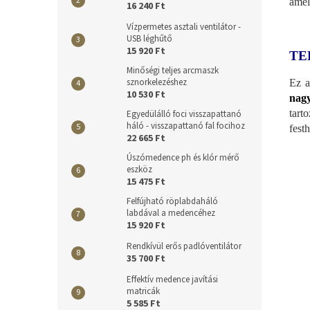
amel
16 240 Ft
Vízpermetes asztali ventilátor -
USB léghűtő
15 920 Ft
TE
Minőségi teljes arcmaszk
sznorkelezéshez
Ez a
10 530 Ft
nagy
tart
Egyedülálló foci visszapattanó
háló - visszapattanó fal focihoz
fest
22 665 Ft
Úszómedence ph és klór mérő
eszköz
15 475 Ft
Felfújható röplabdaháló
labdával a medencéhez
15 920 Ft
Rendkívül erős padlóventilátor
35 700 Ft
Effektív medence javítási
matricák
5 585 Ft