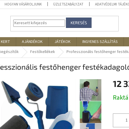
HOGYAN VÁSÁROLJUNK
ÜZLETSZABÁLYZAT
ADATVÉDELMI TÁJÉ
KERESÉS
 KERT
AJÁNDÉKOK
JÁTÉKOK
INGYENES SZÁLLÍTÁS
kiegészítők
Festőkellékek
Professzionális festőhenger festéka
esszionális festőhenger festékadagoló
12 
Egységár
Rakt