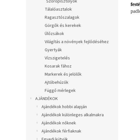
Szórópisztolyok
fest
Tálalóasztalok
padl
Ragasztószalagok
Görgők és kerekek
Ülőzsákok
Világítás a növények fejlődéséhez
Gyertyák
Vízszigetelés
Kosarak fához
Markerek és jelölők
Ajtóbehúzók
Függő mérlegek
AJÁNDÉKOK
Ajándékok hobbi alapján
Ajándékok különleges alkalmakra
Ajándékok nőknek
Ajándékok férfiaknak
Egyedi kütyük