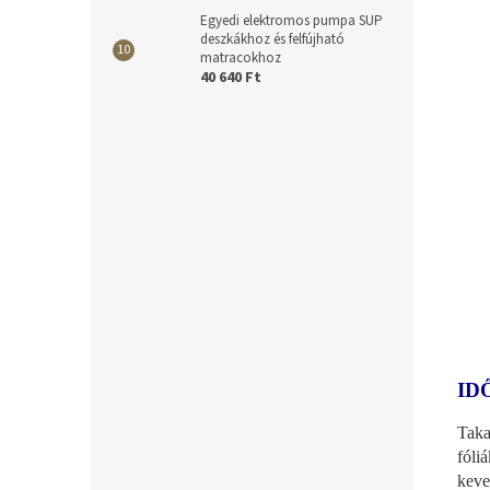
Egyedi elektromos pumpa SUP
deszkákhoz és felfújható
matracokhoz
40 640 Ft
ID
Taka
fóli
keve