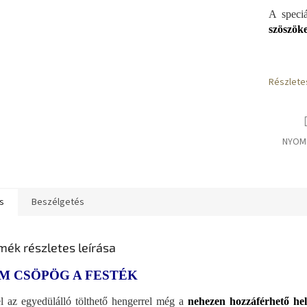
A speciá
szöszöke
Részlete
NYOM
s
Beszélgetés
mék részletes leírása
M CSÖPÖG A FESTÉK
l az egyedülálló tölthető hengerrel még a
nehezen hozzáférhető hely