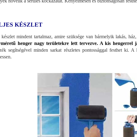
yek növelik a sérülés kockázatát. Kényelmesen és biztonságosan festhe
LJES KÉSZLET
 készlet mindent tartalmaz, amire szüksége van bármelyik lakás, ház
méretű henger nagy területekre lett tervezve. A kis hengerrel j
ozék segítségével minden sarkat részletes pontossággal festhet ki. A 
hessen.