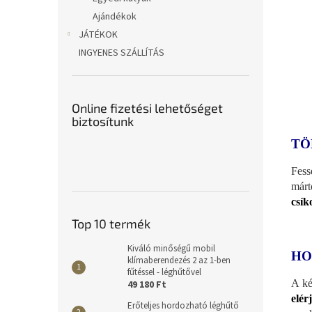
Ajándékok
JÁTÉKOK
INGYENES SZÁLLÍTÁS
Online fizetési lehetőséget
biztosítunk
TÖ
Fess
márt
csík
Top 10 termék
Kiváló minőségű mobil
HO
klímaberendezés 2 az 1-ben
fűtéssel - léghűtővel
A ké
49 180 Ft
elér
Erőteljes hordozható léghűtő