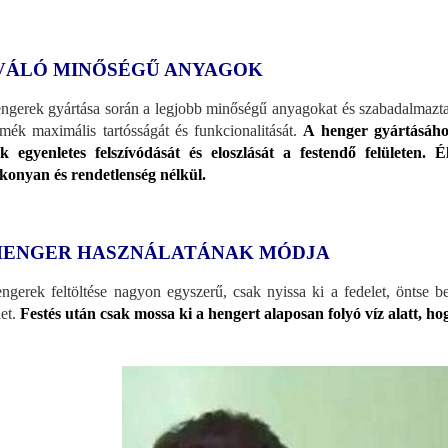
VÁLÓ MINŐSÉGŰ ANYAGOK
ngerek gyártása során a legjobb minőségű anyagokat és szabadalmaztato
rmék maximális tartósságát és funkcionalitását.
A henger gyártásáho
ék egyenletes felszívódását és eloszlását a festendő felületen. É
konyan és rendetlenség nélkül.
HENGER HASZNÁLATÁNAK MÓDJA
ngerek feltöltése nagyon egyszerű, csak nyissa ki a fedelet, öntse bel
let.
Festés után csak mossa ki a hengert alaposan folyó víz alatt, ho