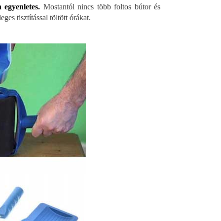
 egyenletes.
Mostantól nincs több foltos bútor és
es tisztítással töltött órákat.