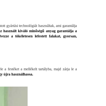
tt gyártási technológiát használtak, ami garantálja
z használt kiváló minőségű anyag garantálja a
lvezze a tökéletesen lefestett falakat, gyorsan,
e a festéket a mellékelt tartályba, majd zárja le a
gy újra használhassa.