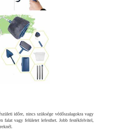
észületi időre, nincs szüksége védőszalagokra vagy
 falat vagy felületet lefesthet. Jobb festékfelvitel,
reknél.