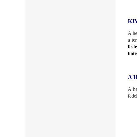
KI
A he
a te
fest
haté
A 
A he
fede