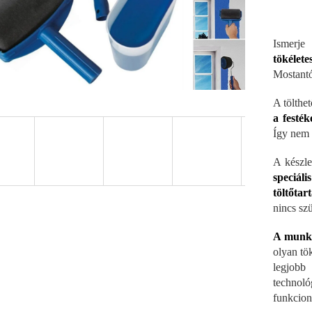
Ismerj
tökélete
Mostantó
A tölthe
a festék
Így nem 
A készle
speciál
töltőtar
nincs szü
A munka 
olyan tök
legjobb
technoló
funkciona