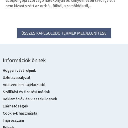
acélpengéjű szőrvágó hatékonyan és kényelmesen távolítja el a
nem kívánt szőrt az orrból, fülből, szemöldökről,...
ÖSSZES KAPCSOLÓDÓ TERMÉK MEGJELENÍTÉSE
L
á
Információk önnek
b
l
Hogyan vásároljunk
é
Üzletszabályzat
c
Adatvédelmi tájékoztató
Szállítási és fizetési módok
Reklamációk és visszaküldések
Elérhetőségek
Cookie-k használata
Impresszum
Rólunk