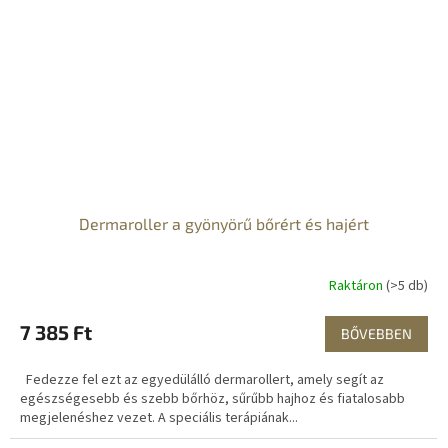
Dermaroller a gyönyörű bőrért és hajért
Raktáron
(>5 db)
7 385 Ft
BŐVEBBEN
Fedezze fel ezt az egyedülálló dermarollert, amely segít az
egészségesebb és szebb bőrhöz, sűrűbb hajhoz és fiatalosabb
megjelenéshez vezet. A speciális terápiának...