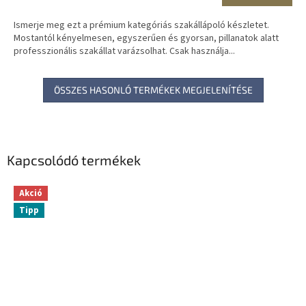
Ismerje meg ezt a prémium kategóriás szakállápoló készletet.
Mostantól kényelmesen, egyszerűen és gyorsan, pillanatok alatt
professzionális szakállat varázsolhat. Csak használja...
ÖSSZES HASONLÓ TERMÉKEK MEGJELENÍTÉSE
Kapcsolódó termékek
Akció
Tipp