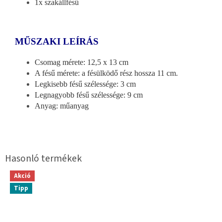
1x szakállfésű
MŰSZAKI LEÍRÁS
Csomag mérete: 12,5 x 13 cm
A fésű mérete: a fésülködő rész hossza 11 cm.
Legkisebb fésű szélessége: 3 cm
Legnagyobb fésű szélessége: 9 cm
Anyag: műanyag
Akció
Tipp