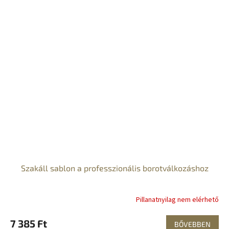
Szakáll sablon a professzionális borotválkozáshoz
Pillanatnyilag nem elérhető
7 385 Ft
BŐVEBBEN