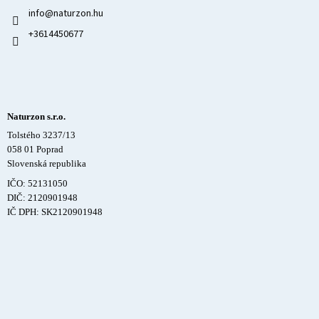
info
@
naturzon.hu
+3614450677
Naturzon s.r.o.
Tolstého 3237/13
058 01 Poprad
Slovenská republika
IČO: 52131050
DIČ: 2120901948
IČ DPH: SK2120901948