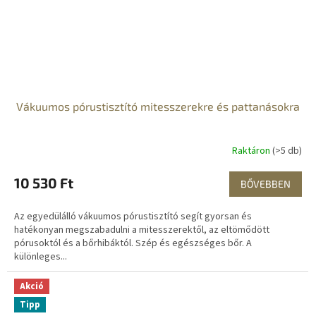
Vákuumos pórustisztító mitesszerekre és pattanásokra
Raktáron
(>5 db)
10 530 Ft
BŐVEBBEN
Az egyedülálló vákuumos pórustisztító segít gyorsan és
hatékonyan megszabadulni a mitesszerektől, az eltömődött
pórusoktól és a bőrhibáktól. Szép és egészséges bőr. A
különleges...
Akció
Tipp