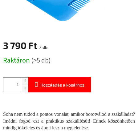
3 790 Ft
/ db
Egységár:
Raktáron
(>5 db)
Hozzáadás a kosárhoz
Soha nem tudod a pontos vonalat, amikor borotválod a szakálladat?
Imádni fogod ezt a praktikus szakállfésűt! Ennek köszönhetően
mindig tökéletes és ápolt lesz a megjelenése.