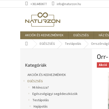
Ugrás
+3614450677
info@naturzon.hu
a
fő
tartalomhoz
AKCIÓK ÉS KEDVEZMÉNYEK
EGÉSZSÉG
HÁZ ÉS
Kezdőlap
EGÉSZSÉG
Testápolás
Orrszőrvág
O
Orr-
l
Kategóriák
d
Kategóriák
átugrása
Akció
a
l
AKCIÓK ÉS KEDVEZMÉNYEK
s
EGÉSZSÉG
ó
Mi kínozza?
p
a
Egészségügyi segédeszközök
n
Testápolás
e
Hajápolás