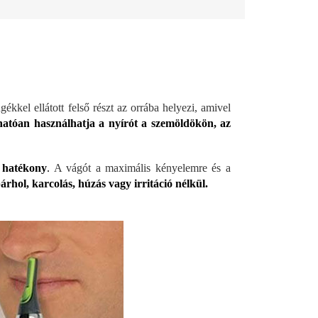
ékkel ellátott felső részt az orrába helyezi, amivel
zhatóan használhatja a nyírót a szemöldökön, az
s hatékony
.
A vágót a maximális kényelemre és a
bárhol, karcolás, húzás vagy irritáció nélkül.