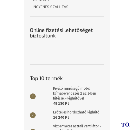
INGYENES SZÁLLÍTÁS
Online fizetési lehetőséget
biztosítunk
Top 10 termék
Kiváló minőségű mobil
klímaberendezés 2 az 1-ben
fűtéssel - léghűtővel
49 180 Ft
Erőteljes hordozható léghűtő
16 240 Ft
TÖ
Vízpermetes asztali ventilátor -