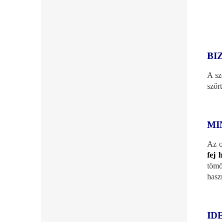
BI
A sz
szőr
MI
Az o
fej 
tömö
hasz
ID