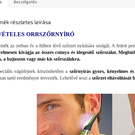
s
Beszélgetés
mék részletes leírása
VÉTELES ORRSZŐRNYÍRÓ
rmék az orrban és a fülben lévő szőrzet nyírására szolgál. A fedett peng
elmesen kivágja az összes csúnya és idegesítő szőrszálat. Megbí
n, a bajuszon vagy más kis szőrszálakra.
eciális vágófejnek köszönhetően a
szőrnyírás gyors, kényelmes é
zan tartó eredményre tervezték. Lehetővé teszi a
szőrzet eltávolítását 