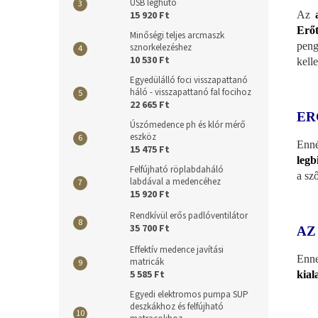
USB léghűtő
Az
15 920 Ft
Erőt
Minőségi teljes arcmaszk
peng
sznorkelezéshez
10 530 Ft
kell
Egyedülálló foci visszapattanó
háló - visszapattanó fal focihoz
22 665 Ft
ER
Úszómedence ph és klór mérő
eszköz
Enné
15 475 Ft
legb
Felfújható röplabdaháló
a sz
labdával a medencéhez
15 920 Ft
Rendkívül erős padlóventilátor
35 700 Ft
AZ
Effektív medence javítási
Enn
matricák
5 585 Ft
kial
Egyedi elektromos pumpa SUP
deszkákhoz és felfújható