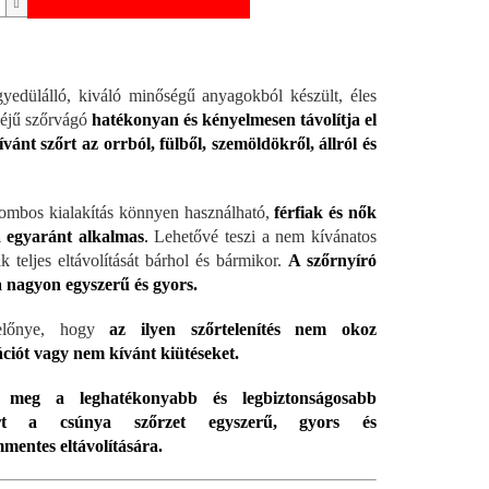
yedülálló, kiváló minőségű anyagokból készült, éles
éjű szőrvágó
hatékonyan és
kényelmesen távolítja el
vánt szőrt az orrból, fülből, szemöldökről, állról és
mbos kialakítás könnyen használható,
férfiak és nők
 egyaránt alkalmas
.
Lehetővé teszi a nem kívánatos
k teljes eltávolítását bárhol és bármikor.
A szőrnyíró
sa nagyon egyszerű és gyors.
lőnye, hogy
az ilyen szőrtelenítés nem okoz
ációt vagy nem kívánt kiütéseket.
e meg a leghatékonyabb és legbiztonságosabb
rt a csúnya szőrzet egyszerű, gyors és
mentes eltávolítására.