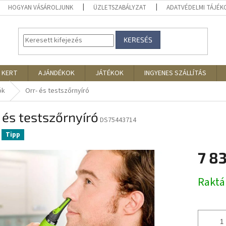
HOGYAN VÁSÁROLJUNK
ÜZLETSZABÁLYZAT
ADATVÉDELMI TÁJÉ
KERESÉS
 KERT
AJÁNDÉKOK
JÁTÉKOK
INGYENES SZÁLLÍTÁS
ók
Orr- és testszőrnyíró
 és testszőrnyíró
DS75443714
Tipp
7 8
Egységár
Rakt