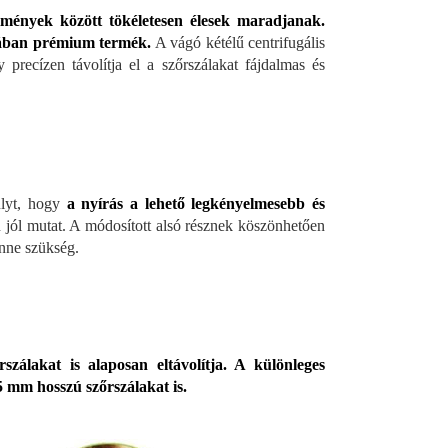
ülmények között tökéletesen élesek maradjanak.
jában prémium termék.
A vágó kétélű centrifugális
 precízen távolítja el a szőrszálakat fájdalmas és
úlyt, hogy
a nyírás a lehető legkényelmesebb és
 jól mutat. A módosított alsó résznek köszönhetően
enne szükség.
zálakat is alaposan eltávolítja. A különleges
 mm hosszú szőrszálakat is.