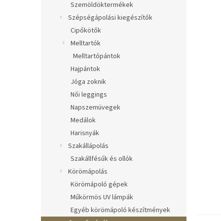
Szemöldöktermékek
Szépségápolási kiegészítők
Cipőkötők
Melltartók
Melltartópántok
Hajpántok
Jóga zoknik
Női leggings
Napszemüvegek
Medálok
Harisnyák
Szakállápolás
Szakállfésűk és ollók
Körömápolás
Körömápoló gépek
Műkörmös UV lámpák
Egyéb körömápoló készítmények