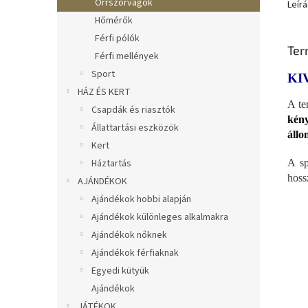
Orrszőrvágók
Leírá
Hőmérők
Férfi pólók
Ter
Férfi mellények
Sport
KI
HÁZ ÉS KERT
A te
Csapdák és riasztók
kény
Állattartási eszközök
állo
Kert
A sp
Háztartás
hoss
AJÁNDÉKOK
Ajándékok hobbi alapján
Ajándékok különleges alkalmakra
Ajándékok nőknek
Ajándékok férfiaknak
Egyedi kütyük
Ajándékok
JÁTÉKOK