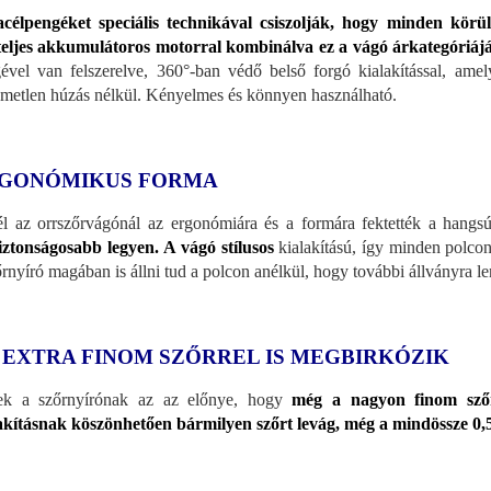
acélpengéket speciális technikával csiszolják, hogy minden kör
eljes akkumulátoros motorral kombinálva ez a vágó árkategóriá
ével van felszerelve, 360°-ban védő belső forgó kialakítással, amely
emetlen húzás nélkül. Kényelmes és könnyen használható.
GONÓMIKUS FORMA
l az orrszőrvágónál az ergonómiára és a formára fektették a hangs
iztonságosabb legyen.
A vágó stílusos
kialakítású, így minden polcon
őrnyíró magában is állni tud a polcon anélkül, hogy további állványra l
 EXTRA FINOM SZŐRREL IS MEGBIRKÓZIK
ek a szőrnyírónak az az előnye, hogy
még a nagyon finom szőrs
akításnak köszönhetően bármilyen szőrt levág, még a mindössze 0,5