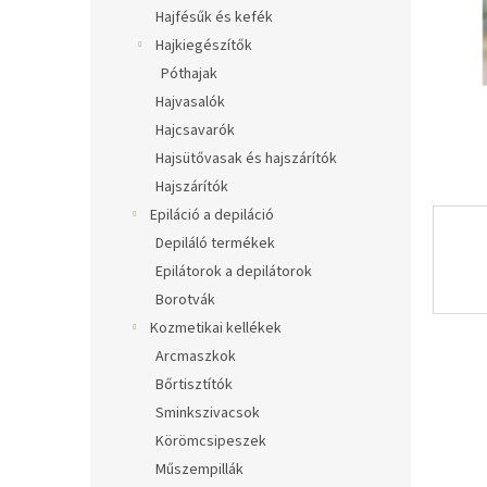
l
Hajfésűk és kefék
Hajkiegészítők
Póthajak
Hajvasalók
Hajcsavarók
Hajsütővasak és hajszárítók
Hajszárítók
Epiláció a depiláció
Depiláló termékek
Epilátorok a depilátorok
Borotvák
Kozmetikai kellékek
Arcmaszkok
Bőrtisztítók
Sminkszivacsok
Körömcsipeszek
Műszempillák