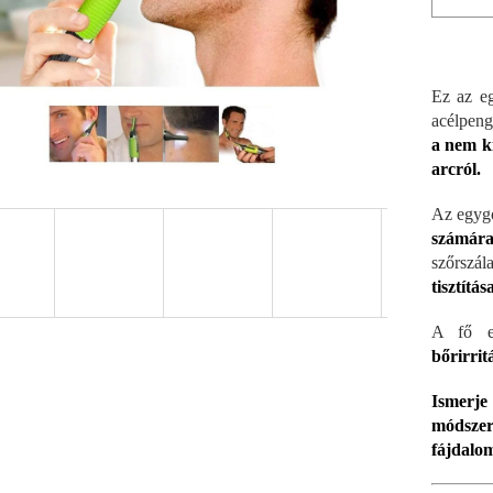
Ez az eg
acélpeng
a nem kí
arcról.
Az egygo
számára
szőrszála
tisztítá
A fő e
bőrirrit
Ismerj
módsze
fájdalom