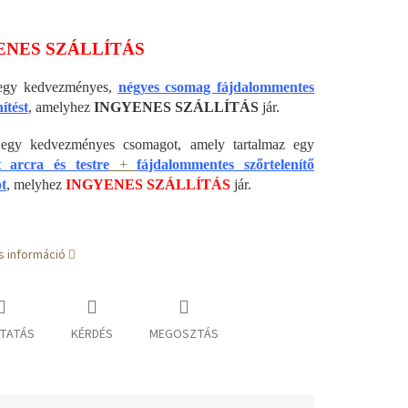
ENES SZÁLLÍTÁS
l egy kedvezményes,
négyes csomag fájdalommentes
ítést
, amelyhez
INGYENES SZÁLLÍTÁS
jár.
ál egy kedvezményes csomagot, amely tartalmaz egy
t arcra és testre
+
fájdalommentes szőrtelenítő
t
, melyhez
INGYENES SZÁLLÍTÁS
jár.
s információ
TATÁS
KÉRDÉS
MEGOSZTÁS