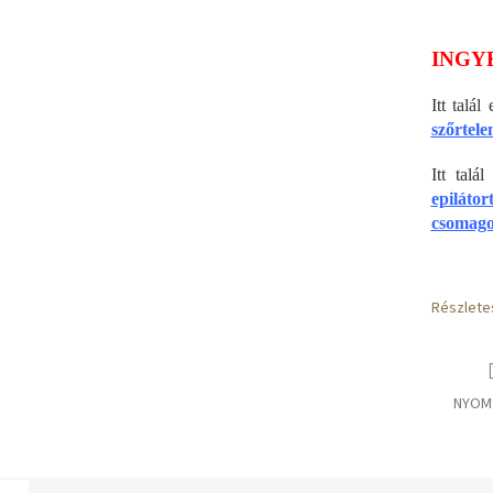
INGY
Itt talá
szőrtelen
Itt tal
epilátor
csomago
Részlete
NYOM