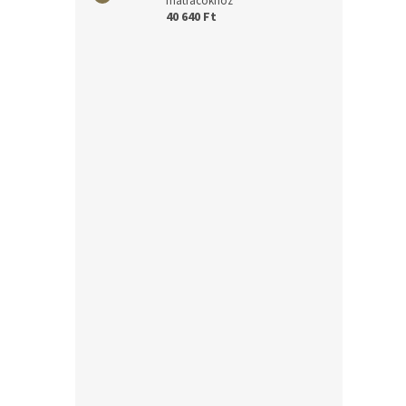
matracokhoz
40 640 Ft