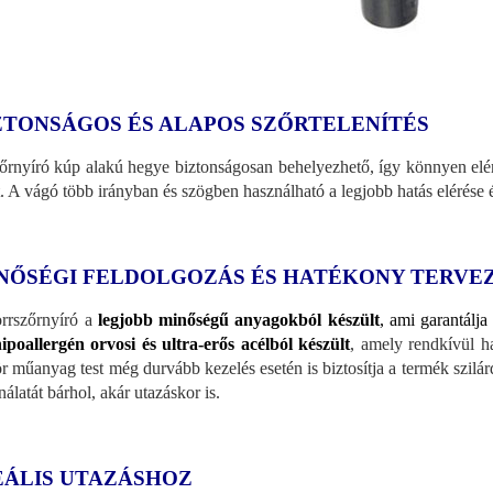
ZTONSÁGOS ÉS ALAPOS SZŐRTELENÍTÉS
őrnyíró kúp alakú hegye biztonságosan behelyezhető, így könnyen elér
t. A vágó több irányban és szögben használható a legjobb hatás elérése
NŐSÉGI FELDOLGOZÁS ÉS HATÉKONY TERVE
rrszőrnyíró a
legjobb minőségű anyagokból készült
, ami garantálja
hipoallergén orvosi és ultra-erős acélból készült
, amely rendkívül ha
r műanyag test még durvább kezelés esetén is biztosítja a termék szilár
nálatát bárhol, akár utazáskor is.
EÁLIS UTAZÁSHOZ