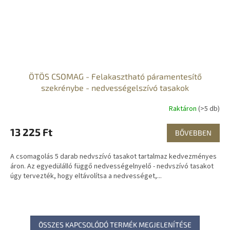
ÖTÖS CSOMAG - Felakasztható páramentesítő
szekrénybe - nedvességelszívó tasakok
Raktáron
(>5 db)
13 225 Ft
BŐVEBBEN
A csomagolás 5 darab nedvszívó tasakot tartalmaz kedvezményes
áron. Az egyedülálló függő nedvességelnyelő - nedvszívó tasakot
úgy tervezték, hogy eltávolítsa a nedvességet,...
ÖSSZES KAPCSOLÓDÓ TERMÉK MEGJELENÍTÉSE