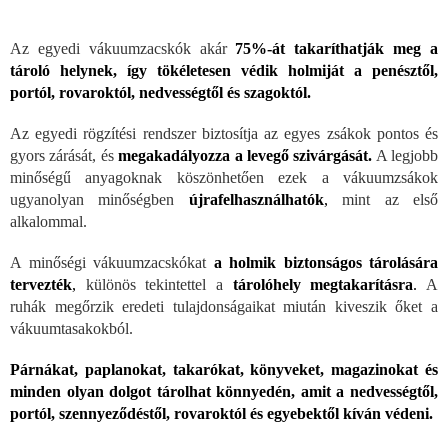
Az egyedi vákuumzacskók akár
75%-át takaríthatják meg a
tároló helynek, így tökéletesen védik holmiját a penésztől,
portól, rovaroktól, nedvességtől és szagoktól.
Az egyedi rögzítési rendszer biztosítja az egyes zsákok pontos és
gyors zárását, és
megakadályozza a levegő szivárgását.
A legjobb
minőségű anyagoknak köszönhetően ezek a vákuumzsákok
ugyanolyan minőségben
újrafelhasználhatók
,
mint az első
alkalommal.
A minőségi vákuumzacskókat
a holmik
biztonságos tárolására
tervezték
,
különös tekintettel a
tárolóhely megtakarításra
.
A
ruhák megőrzik eredeti tulajdonságaikat miután kiveszik őket a
vákuumtasakokból.
Párnákat, paplanokat, takarókat, könyveket, magazinokat és
minden olyan dolgot tárolhat könnyedén, amit a nedvességtől,
portól, szennyeződéstől, rovaroktól és egyebektől kíván védeni.