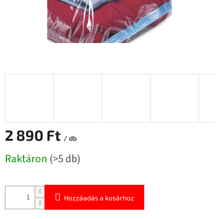
2 890 Ft
/ db
Egységár:
Raktáron
(>5 db)
Hozzáadás a kosárhoz