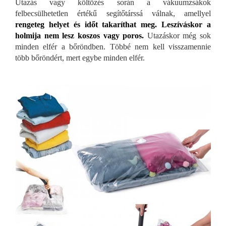
Utazás vagy költözés során a vákuumzsákok
felbecsülhetetlen értékű segítőtárssá válnak, amellyel
rengeteg helyet és időt takaríthat meg. Leszíváskor a
holmija nem lesz koszos vagy poros.
Utazáskor még sok
minden elfér a bőröndben. Többé nem kell visszamennie
több bőröndért, mert egybe minden elfér.