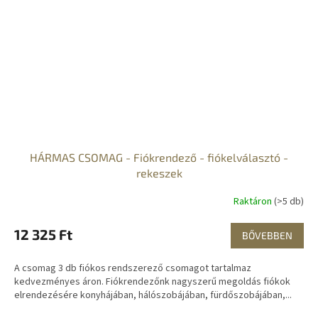
HÁRMAS CSOMAG - Fiókrendező - fiókelválasztó -
rekeszek
Raktáron
(>5 db)
12 325 Ft
BŐVEBBEN
A csomag 3 db fiókos rendszerező csomagot tartalmaz
kedvezményes áron. Fiókrendezőnk nagyszerű megoldás fiókok
elrendezésére konyhájában, hálószobájában, fürdőszobájában,...