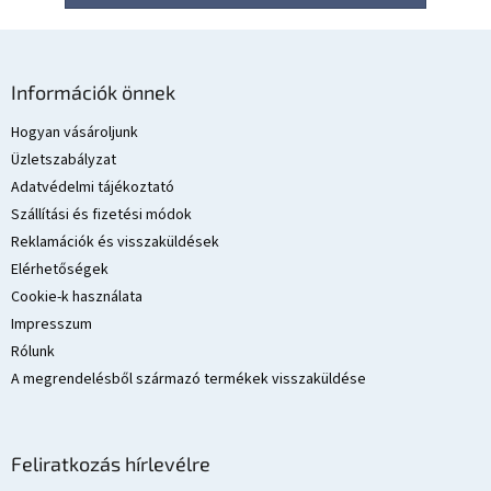
L
á
Információk önnek
b
l
Hogyan vásároljunk
é
Üzletszabályzat
c
Adatvédelmi tájékoztató
Szállítási és fizetési módok
Reklamációk és visszaküldések
Elérhetőségek
Cookie-k használata
Impresszum
Rólunk
A megrendelésből származó termékek visszaküldése
Feliratkozás hírlevélre