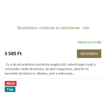
Tárolódoboz ruháknak és takaróknak - kék
Raktáron
(>5 db)
5 585 Ft
BŐVEBBEN
Ez a tároló praktikus háztartási kiegészítő. Lehetőséget nyújt a
szezonális ruhák tárolására, de akár magazinok, takarók és
hasonlók tárolására is. Minden, amit a dobozban...
Akció
Tipp