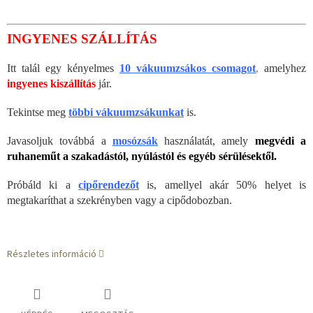
INGYENES SZÁLLÍTÁS
Itt talál egy kényelmes
10 vákuumzsákos csomagot
,
amelyhez
ingyenes kiszállítás
jár.
Tekintse meg
többi vákuumzsákunkat
is.
Javasoljuk továbbá a
mosózsák
használatát, amely
megvédi a
ruhaneműt a szakadástól, nyúlástól és egyéb sérülésektől.
Próbáld ki a
cipőrendezőt
is, amellyel akár 50% helyet is
megtakaríthat a szekrényben vagy a cipődobozban.
Részletes információ