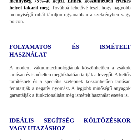
mennyiség 75%-át képzi
.
Ennek köszönhetően értékes
helyet takarít meg
.
Továbbá lehetővé teszi, hogy nagyobb
mennyiségű ruhát tároljon ugyanabban a szekrényben vagy
polcon.
FOLYAMATOS ÉS ISMÉTELT
HASZNÁLAT
A modern vákuumtechnológiának köszönhetően a zsákok
tartósan és ismételten megbízhatóan tartják a levegőt. A kettős
tömítésnek és a speciális szelepnek köszönhetően tartósan
fenntartják a negatív nyomást. A legjobb minőségű anyagok
garantálják a funkcionalitást még ismételt használat esetén is.
IDEÁLIS SEGÍTSÉG KÖLTÖZÉSKOR
VAGY UTAZÁSHOZ