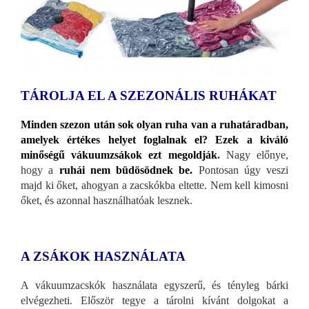
TÁROLJA EL A SZEZONÁLIS RUHÁKAT
Minden szezon után sok olyan ruha van a ruhatáradban,
amelyek értékes helyet foglalnak el? Ezek a kiváló
minőségű vákuumzsákok ezt megoldják
.
Nagy előnye,
hogy a
ruhái nem büdösödnek be.
Pontosan úgy veszi
majd ki őket, ahogyan a zacskókba eltette. Nem kell kimosni
őket, és azonnal használhatóak lesznek.
A ZSÁKOK HASZNÁLATA
A vákuumzacskók használata egyszerű, és tényleg bárki
elvégezheti. Először tegye a tárolni kívánt dolgokat a