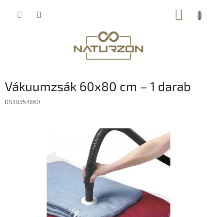
Ugrás
KOSÁR
a
fő
tartalomhoz
Vákuumzsák 60x80 cm – 1 darab
DS18554860