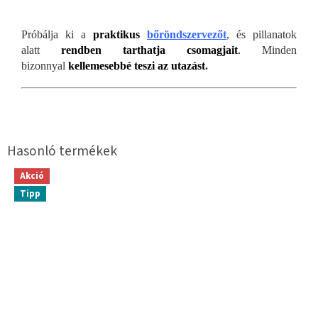
Próbálja ki a
praktikus
bőröndszervezőt
, és pillanatok
alatt
rendben tarthatja csomagjait
.
Minden
bizonnyal
kellemesebbé teszi az utazást
.
Akció
Tipp