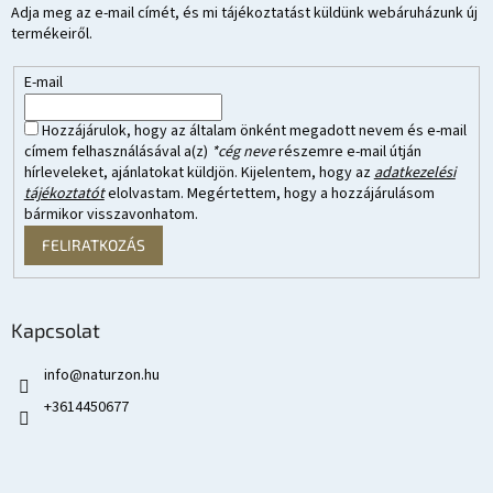
Adja meg az e-mail címét, és mi tájékoztatást küldünk webáruházunk új
termékeiről.
E-mail
Hozzájárulok, hogy az általam önként megadott nevem és e-mail
címem felhasználásával a(z)
*cég neve
részemre e-mail útján
hírleveleket, ajánlatokat küldjön. Kijelentem, hogy az
adatkezelési
tájékoztatót
elolvastam. Megértettem, hogy a hozzájárulásom
bármikor visszavonhatom.
FELIRATKOZÁS
Kapcsolat
info
@
naturzon.hu
+3614450677