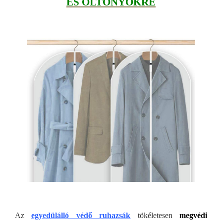
ÉS ÖLTÖNYÖKRE
Az
egyedülálló védő ruhazsák
tökéletesen
megvédi