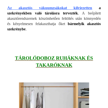
Az akasztós vákuumzsákokat kifejezetten
a
szekrényekben való tárolásra tervezték
.
A beépített
akasztórendszernek köszönhetően feltöltés után könnyedén
és kényelmesen felakaszthatja őket
bármelyik akasztós
szekrénybe
.
TÁROLÓDOBOZ RUHÁKNAK ÉS
TAKARÓKNAK