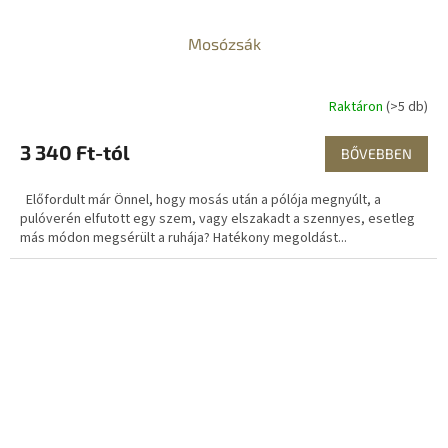
Mosózsák
Raktáron
(>5 db)
3 340 Ft-tól
BŐVEBBEN
Előfordult már Önnel, hogy mosás után a pólója megnyúlt, a
pulóverén elfutott egy szem, vagy elszakadt a szennyes, esetleg
más módon megsérült a ruhája? Hatékony megoldást...