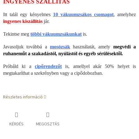
INGYENES SZÁLLÍTÁS
Itt talál egy kényelmes
10 vákuumzsákos csomagot
, amelyhez
ingyenes kiszállítás
jár.
Tekintse meg
többi vákuumzsákunkat
is.
Javasoljuk továbbá a
mosózsák
használatát, amely
megvédi a
ruhaneműt a szakadástól, nyúlástól és egyéb sérülésektől.
Próbáld ki a
cipőrendezőt
is, amellyel akár 50% helyet is
megtakaríthat a szekrényben vagy a cipődobozban.
Részletes információ
KÉRDÉS
MEGOSZTÁS