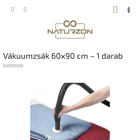
Ugrás
KOSÁR
a
fő
tartalomhoz
Vákuumzsák 60x90 cm – 1 darab
DS5555555