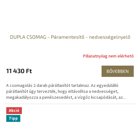
DUPLA CSOMAG - Páramentesítő - nedvességelnyelő
Pillanatnyilag nem elérhető
11 430 Ft
BŐVEBBEN
A csomagolás 2 darab párátlanítót tartalmaz. Az egyedülálló
párátlanítót úgy tervezték, hogy eltávolítsa a nedvességet,
megakadályozza a penészesedést, a vízgőz kicsapódását, az...
Akció
Tipp