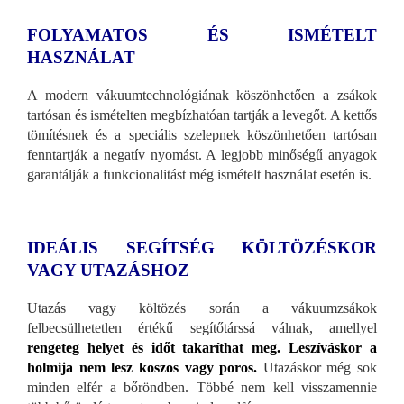
FOLYAMATOS ÉS ISMÉTELT
HASZNÁLAT
A modern vákuumtechnológiának köszönhetően a zsákok
tartósan és ismételten megbízhatóan tartják a levegőt. A kettős
tömítésnek és a speciális szelepnek köszönhetően tartósan
fenntartják a negatív nyomást. A legjobb minőségű anyagok
garantálják a funkcionalitást még ismételt használat esetén is.
IDEÁLIS SEGÍTSÉG KÖLTÖZÉSKOR
VAGY UTAZÁSHOZ
Utazás vagy költözés során a vákuumzsákok
felbecsülhetetlen értékű segítőtárssá válnak, amellyel
rengeteg helyet és időt takaríthat meg. Leszíváskor a
holmija nem lesz koszos vagy poros.
Utazáskor még sok
minden elfér a bőröndben. Többé nem kell visszamennie