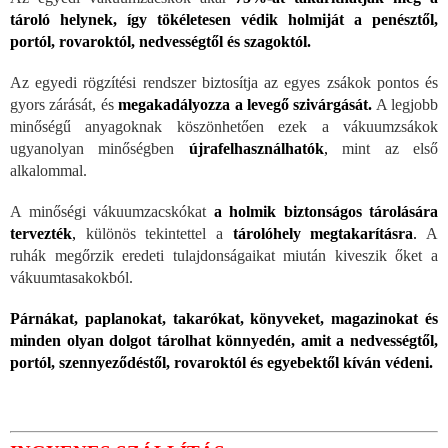
tároló helynek, így tökéletesen védik holmiját a penésztől,
portól, rovaroktól, nedvességtől és szagoktól.
Az egyedi rögzítési rendszer biztosítja az egyes zsákok pontos és
gyors zárását, és
megakadályozza a levegő szivárgását.
A legjobb
minőségű anyagoknak köszönhetően ezek a vákuumzsákok
ugyanolyan minőségben
újrafelhasználhatók
,
mint az első
alkalommal.
A minőségi vákuumzacskókat
a holmik
biztonságos tárolására
tervezték
,
különös tekintettel a
tárolóhely megtakarításra
.
A
ruhák megőrzik eredeti tulajdonságaikat miután kiveszik őket a
vákuumtasakokból.
Párnákat, paplanokat, takarókat, könyveket, magazinokat és
minden olyan dolgot tárolhat könnyedén, amit a nedvességtől,
portól, szennyeződéstől, rovaroktól és egyebektől kíván védeni.