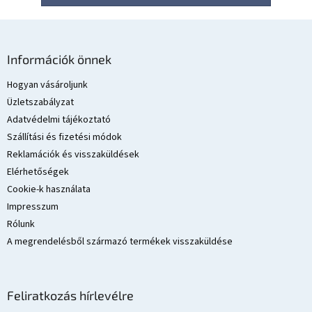
L
á
Információk önnek
b
l
Hogyan vásároljunk
é
Üzletszabályzat
c
Adatvédelmi tájékoztató
Szállítási és fizetési módok
Reklamációk és visszaküldések
Elérhetőségek
Cookie-k használata
Impresszum
Rólunk
A megrendelésből származó termékek visszaküldése
Feliratkozás hírlevélre