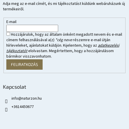
Adja meg az e-mail címét, és mi tájékoztatást küldünk webáruházunk új
termékeiről.
E-mail
Hozzájárulok, hogy az általam önként megadott nevem és e-mail
címem felhasználásával a(z)
*cég neve
részemre e-mail útján
hírleveleket, ajánlatokat küldjön. Kijelentem, hogy az
adatkezelési
tájékoztatót
elolvastam. Megértettem, hogy a hozzájárulásom
bármikor visszavonhatom.
FELIRATKOZÁS
Kapcsolat
info
@
naturzon.hu
+3614450677