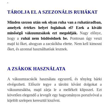
,
TÁROLJA EL A SZEZONÁLIS RUHÁKAT
Minden szezon után sok olyan ruha van a ruhatáradban,
amelyek értékes helyet foglalnak el? Ezek a kiváló
minőségű vákuumzsákok ezt megoldják
.
Nagy előnye,
hogy a
ruhái nem büdösödnek be.
Pontosan úgy veszi
majd ki őket, ahogyan a zacskókba eltette. Nem kell kimosni
őket, és azonnal használhatóak lesznek.
A ZSÁKOK HASZNÁLATA
A vákuumzacskók használata egyszerű, és tényleg bárki
elvégezheti. Először tegye a tárolni kívánt dolgokat a
vákuumzsákba, majd zárja le a mellékelt klipsszel. Ezt
követően elegendő a levegőt egy hagyományos porszívóval a
kijelölt szelepen keresztül kiszívni.