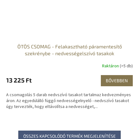
ÖTÖS CSOMAG - Felakasztható páramentesítő
szekrénybe - nedvességelszívó tasakok
Raktáron
(>5 db)
13 225 Ft
BŐVEBBEN
A csomagolás 5 darab nedvszívó tasakot tartalmaz kedvezményes
áron. Az egyedülálló függő nedvességelnyelő - nedvszívó tasakot
úgy tervezték, hogy eltávolítsa a nedvességet,...
ÖSSZES KAPCSOLÓDÓ TERMÉK MEGJELENÍTÉSE