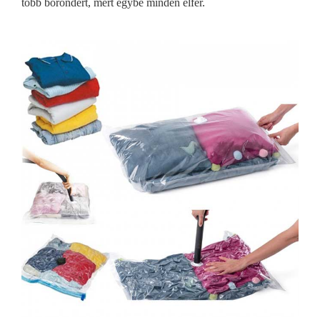
több bőröndért, mert egybe minden elfér.