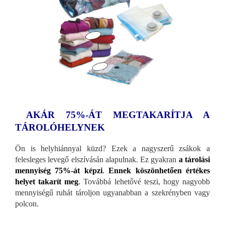
AKÁR 75%-ÁT MEGTAKARÍTJA A
TÁROLÓHELYNEK
Ön is helyhiánnyal küzd? Ezek a nagyszerű zsákok a
felesleges levegő elszívásán alapulnak. Ez gyakran
a tárolási
mennyiség 75%-át képzi
.
Ennek köszönhetően értékes
helyet takarít meg
.
Továbbá lehetővé teszi, hogy nagyobb
mennyiségű ruhát tároljon ugyanabban a szekrényben vagy
polcon.