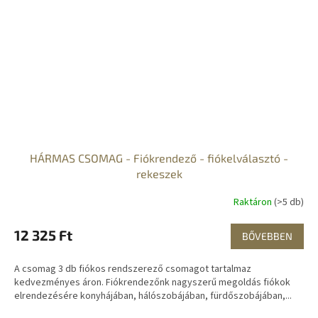
HÁRMAS CSOMAG - Fiókrendező - fiókelválasztó -
rekeszek
Raktáron
(>5 db)
12 325 Ft
BŐVEBBEN
A csomag 3 db fiókos rendszerező csomagot tartalmaz
kedvezményes áron. Fiókrendezőnk nagyszerű megoldás fiókok
elrendezésére konyhájában, hálószobájában, fürdőszobájában,...