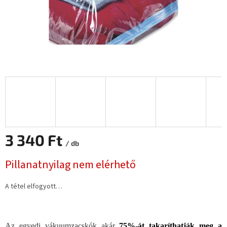
3 340 Ft
/ db
Egységár:
Pillanatnyilag nem elérhető
A tétel elfogyott…
Az egyedi vákuumzacskók akár
75%-át takaríthatják meg a