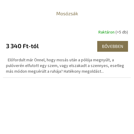
Mosózsák
Raktáron
(>5 db)
3 340 Ft-tól
BŐVEBBEN
Előfordult már Önnel, hogy mosás után a pólója megnyúlt, a
pulóverén elfutott egy szem, vagy elszakadt a szennyes, esetleg
más módon megsérült a ruhája? Hatékony megoldást...