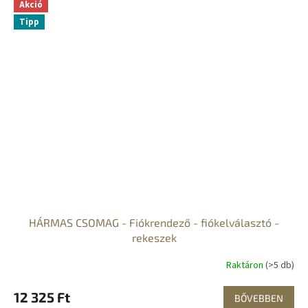
Akció
Tipp
HÁRMAS CSOMAG - Fiókrendező - fiókelválasztó -
rekeszek
Raktáron
(>5 db)
12 325 Ft
BŐVEBBEN