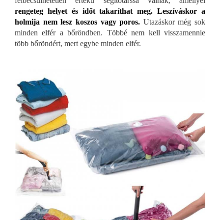
felbecsülhetetlen értékű segítőtárssá válnak, amellyel
rengeteg helyet és időt takaríthat meg. Leszíváskor a
holmija nem lesz koszos vagy poros.
Utazáskor még sok
minden elfér a bőröndben. Többé nem kell visszamennie
több bőröndért, mert egybe minden elfér.