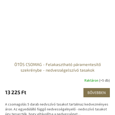
ÖTÖS CSOMAG - Felakasztható páramentesítő
szekrénybe - nedvességelszívó tasakok
Raktáron
(>5 db)
13 225 Ft
BŐVEBBEN
A csomagolás 5 darab nedvszívó tasakot tartalmaz kedvezményes
áron. Az egyedülálló függő nedvességelnyelő - nedvszívó tasakot
úgy tervezték, hogy eltávolítsa a nedvességet,...