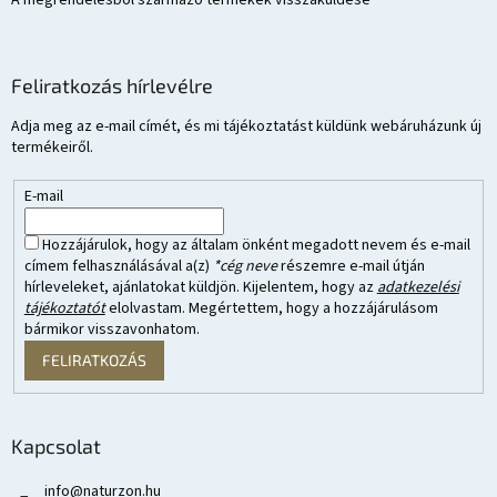
A megrendelésből származó termékek visszaküldése
Feliratkozás hírlevélre
Adja meg az e-mail címét, és mi tájékoztatást küldünk webáruházunk új
termékeiről.
E-mail
Hozzájárulok, hogy az általam önként megadott nevem és e-mail
címem felhasználásával a(z)
*cég neve
részemre e-mail útján
hírleveleket, ajánlatokat küldjön. Kijelentem, hogy az
adatkezelési
tájékoztatót
elolvastam. Megértettem, hogy a hozzájárulásom
bármikor visszavonhatom.
FELIRATKOZÁS
Kapcsolat
info
@
naturzon.hu