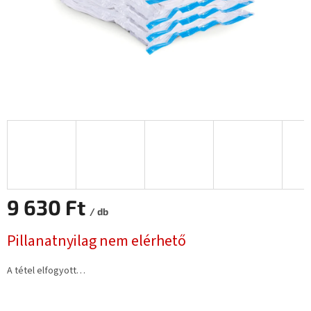
9 630 Ft
/ db
Egységár:
Pillanatnyilag nem elérhető
A tétel elfogyott…