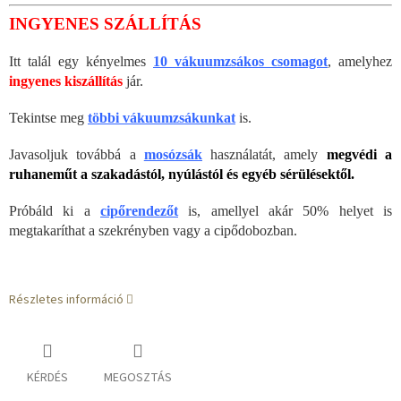
INGYENES SZÁLLÍTÁS
Itt talál egy kényelmes
10 vákuumzsákos csomagot
, amelyhez
ingyenes kiszállítás
jár.
Tekintse meg
többi vákuumzsákunkat
is.
Javasoljuk továbbá a
mosózsák
használatát, amely
megvédi a
ruhaneműt a szakadástól, nyúlástól és egyéb sérülésektől.
Próbáld ki a
cipőrendezőt
is, amellyel akár 50% helyet is
megtakaríthat a szekrényben vagy a cipődobozban.
Részletes információ
KÉRDÉS
MEGOSZTÁS