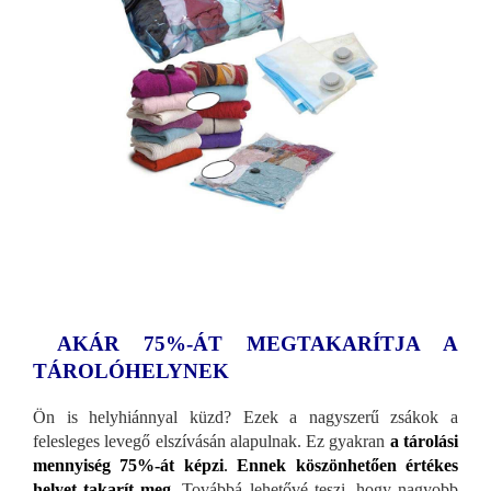
AKÁR 75%-ÁT MEGTAKARÍTJA A
TÁROLÓHELYNEK
Ön is helyhiánnyal küzd? Ezek a nagyszerű zsákok a
felesleges levegő elszívásán alapulnak. Ez gyakran
a tárolási
mennyiség 75%-át képzi
.
Ennek köszönhetően értékes
helyet takarít meg
.
Továbbá lehetővé teszi, hogy nagyobb