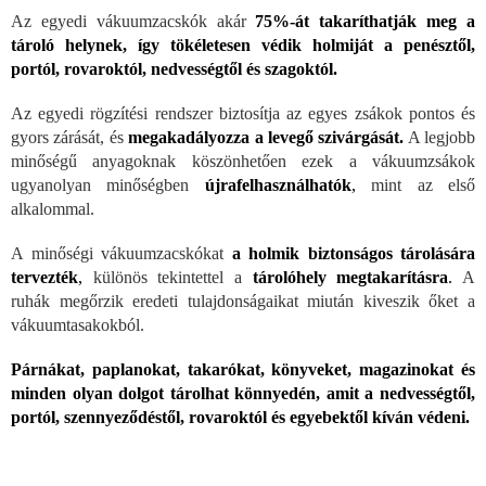
Az egyedi vákuumzacskók akár
75%-át takaríthatják meg a
tároló helynek, így tökéletesen védik holmiját a penésztől,
portól, rovaroktól, nedvességtől és szagoktól.
Az egyedi rögzítési rendszer biztosítja az egyes zsákok pontos és
gyors zárását, és
megakadályozza a levegő szivárgását.
A legjobb
minőségű anyagoknak köszönhetően ezek a vákuumzsákok
ugyanolyan minőségben
újrafelhasználhatók
,
mint az első
alkalommal.
A minőségi vákuumzacskókat
a holmik
biztonságos tárolására
tervezték
,
különös tekintettel a
tárolóhely megtakarításra
.
A
ruhák megőrzik eredeti tulajdonságaikat miután kiveszik őket a
vákuumtasakokból.
Párnákat, paplanokat, takarókat, könyveket, magazinokat és
minden olyan dolgot tárolhat könnyedén, amit a nedvességtől,
portól, szennyeződéstől, rovaroktól és egyebektől kíván védeni.