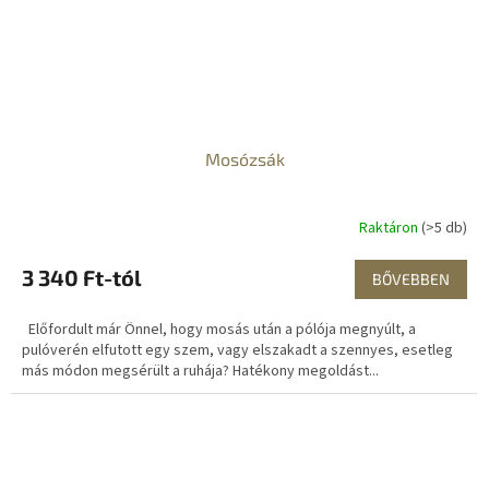
Mosózsák
Raktáron
(>5 db)
3 340 Ft-tól
BŐVEBBEN
Előfordult már Önnel, hogy mosás után a pólója megnyúlt, a
pulóverén elfutott egy szem, vagy elszakadt a szennyes, esetleg
más módon megsérült a ruhája? Hatékony megoldást...