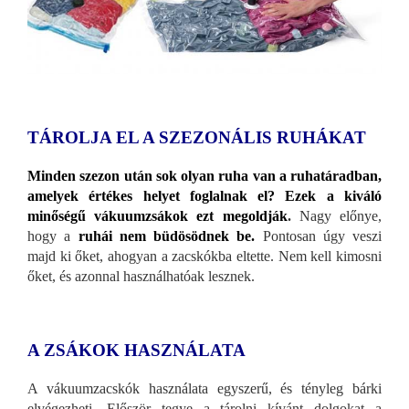
TÁROLJA EL A SZEZONÁLIS RUHÁKAT
Minden szezon után sok olyan ruha van a ruhatáradban,
amelyek értékes helyet foglalnak el? Ezek a kiváló
minőségű vákuumzsákok ezt megoldják
.
Nagy előnye,
hogy a
ruhái nem büdösödnek be.
Pontosan úgy veszi
majd ki őket, ahogyan a zacskókba eltette. Nem kell kimosni
őket, és azonnal használhatóak lesznek.
A ZSÁKOK HASZNÁLATA
A vákuumzacskók használata egyszerű, és tényleg bárki
elvégezheti. Először tegye a tárolni kívánt dolgokat a