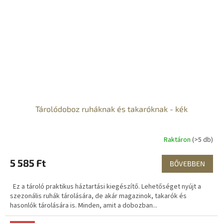
Tárolódoboz ruháknak és takaróknak - kék
Raktáron
(>5 db)
5 585 Ft
BŐVEBBEN
Ez a tároló praktikus háztartási kiegészítő. Lehetőséget nyújt a
szezonális ruhák tárolására, de akár magazinok, takarók és
hasonlók tárolására is. Minden, amit a dobozban...