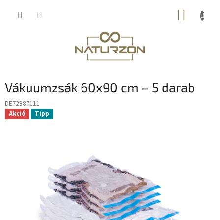
Ugrás
KOSÁR
a
fő
tartalomhoz
Vákuumzsák 60x90 cm – 5 darab
DE72887111
Akció
Tipp