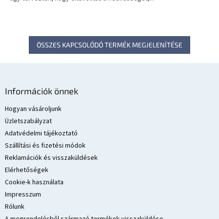
ÖSSZES KAPCSOLÓDÓ TERMÉK MEGJELENÍTÉSE
L
á
Információk önnek
b
l
Hogyan vásároljunk
é
Üzletszabályzat
c
Adatvédelmi tájékoztató
Szállítási és fizetési módok
Reklamációk és visszaküldések
Elérhetőségek
Cookie-k használata
Impresszum
Rólunk