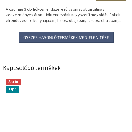
A csomag 3 db fiókos rendszerező csomagot tartalmaz
kedvezményes áron. Fiókrendezőnk nagyszerű megoldás fiókok
elrendezésére konyhájában, hálószobájában, fürdőszobájában,...
ÖSSZES HASONLÓ TERMÉKEK MEGJELENÍTÉSE
Kapcsolódó termékek
Akció
Tipp