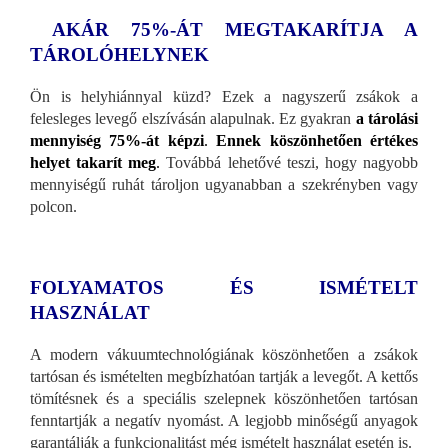
AKÁR 75%-ÁT MEGTAKARÍTJA A
TÁROLÓHELYNEK
Ön is helyhiánnyal küzd? Ezek a nagyszerű zsákok a
felesleges levegő elszívásán alapulnak. Ez gyakran
a tárolási
mennyiség 75%-át képzi
.
Ennek köszönhetően értékes
helyet takarít meg
.
Továbbá lehetővé teszi, hogy nagyobb
mennyiségű ruhát tároljon ugyanabban a szekrényben vagy
polcon.
FOLYAMATOS ÉS ISMÉTELT
HASZNÁLAT
A modern vákuumtechnológiának köszönhetően a zsákok
tartósan és ismételten megbízhatóan tartják a levegőt. A kettős
tömítésnek és a speciális szelepnek köszönhetően tartósan
fenntartják a negatív nyomást. A legjobb minőségű anyagok
garantálják a funkcionalitást még ismételt használat esetén is.