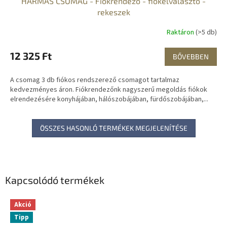
HÁRMAS CSOMAG - Fiókrendező - fiókelválasztó -
rekeszek
Raktáron
(>5 db)
12 325 Ft
BŐVEBBEN
A csomag 3 db fiókos rendszerező csomagot tartalmaz
kedvezményes áron. Fiókrendezőnk nagyszerű megoldás fiókok
elrendezésére konyhájában, hálószobájában, fürdőszobájában,...
ÖSSZES HASONLÓ TERMÉKEK MEGJELENÍTÉSE
Kapcsolódó termékek
Akció
Tipp