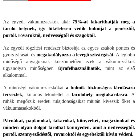
Az egyedi vákuumzacskók akár
75%-át takaríthatják meg a
tároló helynek, így tökéletesen védik holmiját a penésztől,
portól, rovaroktól, nedvességtől és szagoktól.
Az egyedi rögzítési rendszer biztosítja az egyes zsákok pontos és
gyors zárását, és
megakadályozza a levegő szivárgását.
A legjobb
minőségű anyagoknak köszönhetően ezek a vákuumzsákok
ugyanolyan minőségben
újrafelhasználhatók
,
mint az első
alkalommal.
A minőségi vákuumzacskókat
a holmik
biztonságos tárolására
tervezték
,
különös tekintettel a
tárolóhely megtakarításra
.
A
ruhák megőrzik eredeti tulajdonságaikat miután kiveszik őket a
vákuumtasakokból.
Párnákat, paplanokat, takarókat, könyveket, magazinokat és
minden olyan dolgot tárolhat könnyedén, amit a nedvességtől,
portól, szennyeződéstől, rovaroktól és egyebektől kíván védeni.