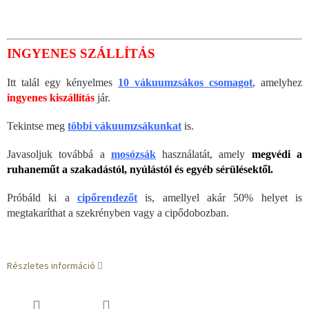
INGYENES SZÁLLÍTÁS
Itt talál egy kényelmes
10 vákuumzsákos csomagot
, amelyhez
ingyenes kiszállítás
jár.
Tekintse meg
többi vákuumzsákunkat
is.
Javasoljuk továbbá a
mosózsák
használatát, amely
megvédi a
ruhaneműt a szakadástól, nyúlástól és egyéb sérülésektől.
Próbáld ki a
cipőrendezőt
is, amellyel akár 50% helyet is
megtakaríthat a szekrényben vagy a cipődobozban.
Részletes információ