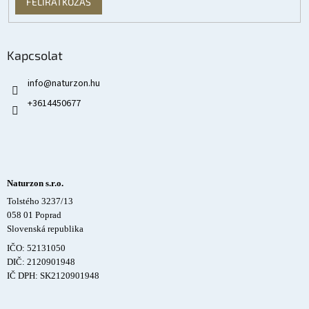
FELIRATKOZÁS
Kapcsolat
info
@
naturzon.hu
+3614450677
Naturzon s.r.o.
Tolstého 3237/13
058 01 Poprad
Slovenská republika
IČO: 52131050
DIČ: 2120901948
IČ DPH: SK2120901948