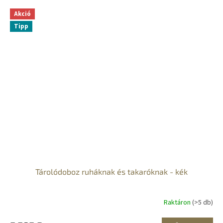
Akció
Tipp
Tárolódoboz ruháknak és takaróknak - kék
Raktáron
(>5 db)