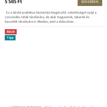
5 585 Ft
BŐVEBBEN
Ez a tároló praktikus háztartási kiegészítő. Lehetőséget nyújt a
szezonális ruhák tárolására, de akár magazinok, takarók és
hasonlók tárolására is. Minden, amit a dobozban...
Akció
Tipp