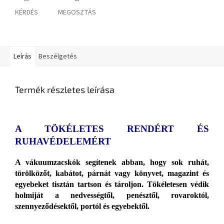
KÉRDÉS
MEGOSZTÁS
Leírás
Beszélgetés
Termék részletes leírása
A TÖKÉLETES RENDÉRT ÉS
RUHAVÉDELEMÉRT
A vákuumzacskók segítenek abban, hogy sok ruhát,
törölközőt, kabátot, párnát vagy könyvet, magazint és
egyebeket tisztán tartson és tároljon. Tökéletesen védik
holmiját a nedvességtől, penésztől, rovaroktól,
szennyeződésektől, portól és egyebektől.