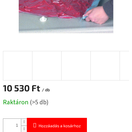
10 530 Ft
/ db
Egységár:
Raktáron
(>5 db)
Hozzáadás a kosárhoz