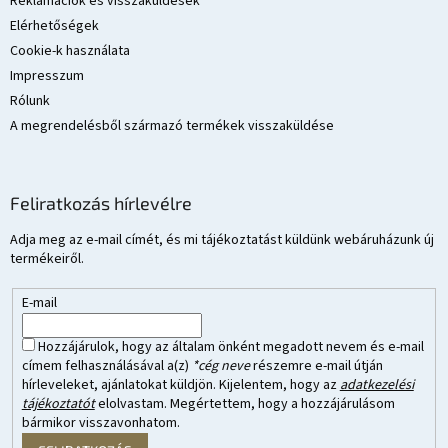
Reklamációk és visszaküldések
Elérhetőségek
Cookie-k használata
Impresszum
Rólunk
A megrendelésből származó termékek visszaküldése
Feliratkozás hírlevélre
Adja meg az e-mail címét, és mi tájékoztatást küldünk webáruházunk új
termékeiről.
E-mail
Hozzájárulok, hogy az általam önként megadott nevem és e-mail
címem felhasználásával a(z)
*cég neve
részemre e-mail útján
hírleveleket, ajánlatokat küldjön. Kijelentem, hogy az
adatkezelési
tájékoztatót
elolvastam. Megértettem, hogy a hozzájárulásom
bármikor visszavonhatom.