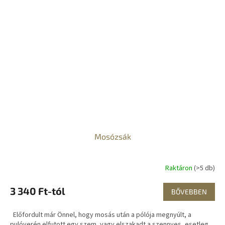
Mosózsák
Raktáron
(>5 db)
3 340 Ft-tól
BŐVEBBEN
Előfordult már Önnel, hogy mosás után a pólója megnyúlt, a
pulóverén elfutott egy szem, vagy elszakadt a szennyes, esetleg