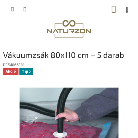
Ugrás
KOSÁR
a
fő
tartalomhoz
Vákuumzsák 80x110 cm – 5 darab
DE54866381
Akció
Tipp