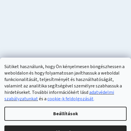
Sütiket használunk, hogy Ön kényelmesen böngészhessen a
weboldalon és hogy folyamatosan javíthassuk a weboldal
funkcionalitását, teljesítményét és használhatóságát,
valamint az analitika segítségével személyre szabhassuk a
hirdetéseket. További információkért lásd
adatvédelmi
szabályzatunkat
és a
cookie-k feldolgozását
.
Shoptet készítette
Beállítások
Copyright 2026
Naturzon
. Minden jog fenntartva.