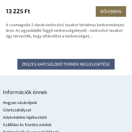
13 225 Ft
BŐVEBBEN
A csomagolás 5 darab nedvszívó tasakot tartalmaz kedvezményes
áron. Az egyedülálló függő nedvességelnyelő - nedvszívó tasakot
úgy tervezték, hogy eltávolítsa a nedvességet,...
ÖSSZES KAPCSOLÓDÓ TERMÉK MEGJELENÍTÉSE
L
á
Információk önnek
b
l
Hogyan vásároljunk
é
Üzletszabályzat
c
Adatvédelmi tájékoztató
Szállítási és fizetési módok