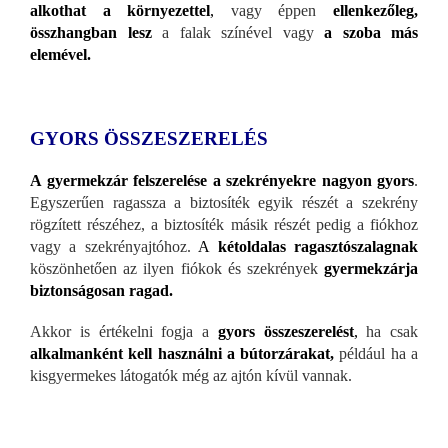
alkothat a környezettel
,
vagy éppen
ellenkezőleg,
összhangban lesz
a falak színével vagy
a szoba más
elemével.
GYORS ÖSSZESZERELÉS
A gyermekzár felszerelése a szekrényekre nagyon gyors
.
Egyszerűen ragassza a biztosíték egyik részét a szekrény
rögzített részéhez, a biztosíték másik részét pedig a fiókhoz
vagy a szekrényajtóhoz.
A
kétoldalas ragasztószalagnak
köszönhetően az ilyen fiókok és szekrények
gyermekzárja
biztonságosan ragad.
Akkor is értékelni fogja a
gyors összeszerelést
,
ha csak
alkalmanként kell használni a bútorzárakat,
például ha a
kisgyermekes látogatók még az ajtón kívül vannak.