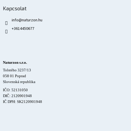
Kapcsolat
info
@
naturzon.hu
+3614450677
Naturzon s.r.o.
Tolstého 3237/13
058 01 Poprad
Slovenská republika
IČO: 52131050
DIČ: 2120901948
IČ DPH: SK2120901948