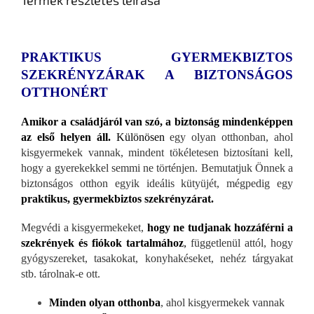
Termék részletes leírása
PRAKTIKUS GYERMEKBIZTOS
SZEKRÉNYZÁRAK A BIZTONSÁGOS
OTTHONÉRT
Amikor a családjáról van szó, a biztonság mindenképpen
az első helyen áll.
Különösen
egy olyan otthonban, ahol
kisgyermekek vannak, mindent tökéletesen biztosítani kell,
hogy a gyerekekkel semmi ne történjen. Bemutatjuk Önnek a
biztonságos otthon egyik ideális kütyüjét, mégpedig egy
praktikus, gyermekbiztos szekrényzárat.
Megvédi a kisgyermekeket,
hogy ne tudjanak hozzáférni a
szekrények és fiókok tartalmához
,
függetlenül attól, hogy
gyógyszereket, tasakokat, konyhakéseket, nehéz tárgyakat
stb. tárolnak-e ott.
Minden olyan otthonba
, ahol kisgyermekek vannak