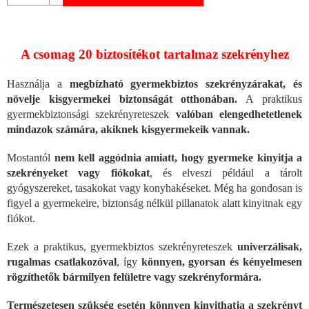
A csomag 20 biztosítékot tartalmaz szekrényhez
Használja a
megbízható gyermekbiztos szekrényzárakat, és
növelje kisgyermekei biztonságát otthonában.
A praktikus
gyermekbiztonsági szekrényreteszek
valóban elengedhetetlenek
mindazok számára, akiknek kisgyermekeik vannak.
Mostantól
nem kell aggódnia amiatt, hogy gyermeke kinyitja a
szekrényeket vagy fiókokat
, és elveszi például a tárolt
gyógyszereket, tasakokat vagy konyhakéseket. Még ha gondosan is
figyel a gyermekeire, biztonság nélkül pillanatok alatt kinyitnak egy
fiókot.
Ezek a praktikus, gyermekbiztos szekrényreteszek
univerzálisak,
rugalmas csatlakozóval
, így
könnyen, gyorsan és kényelmesen
rögzíthetők bármilyen felületre vagy szekrényformára.
Természetesen szükség esetén könnyen kinyithatja a szekrényt