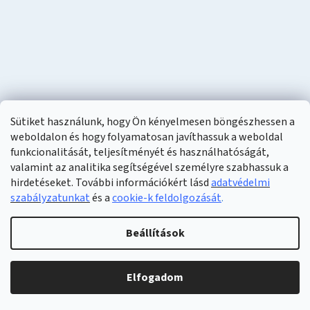
Sütiket használunk, hogy Ön kényelmesen böngészhessen a
weboldalon és hogy folyamatosan javíthassuk a weboldal
funkcionalitását, teljesítményét és használhatóságát,
valamint az analitika segítségével személyre szabhassuk a
hirdetéseket. További információkért lásd
adatvédelmi
szabályzatunkat
és a
cookie-k feldolgozását
.
Shoptet készítette
Beállítások
Copyright 2026
Naturzon
. Minden jog fenntartva.
Elfogadom