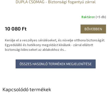
DUPLA CSOMAG - Biztonsági fogantyú zárral
Raktáron
(>5 db)
10 080 Ft
BŐVEBBEN
Kerülje el a veszélyes sérüléseket, és növelje otthona biztonságát.
Egyedülálló és hatékony megoldást kínálunk - zárral ellátott
biztonsági kilincseket az ablakokhoz és...
ÖSSZES HASONLÓ TERMÉKEK MEGJELENÍTÉSE
Kapcsolódó termékek