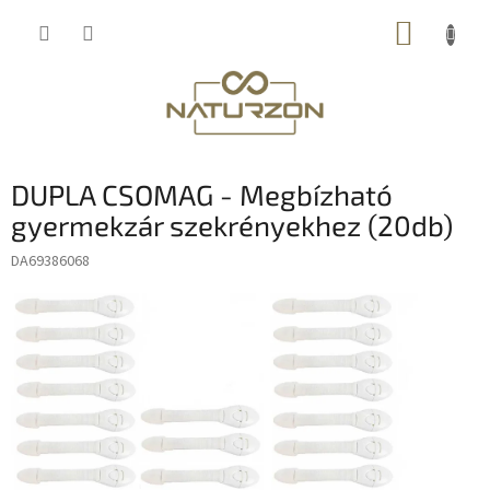
Ugrás
KOSÁR
a
fő
tartalomhoz
DUPLA CSOMAG - Megbízható
gyermekzár szekrényekhez (20db)
DA69386068