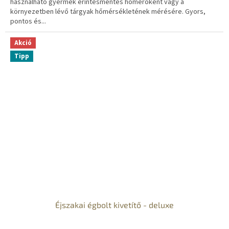
használható gyermek érintésmentes hőmérőként vagy a
környezetben lévő tárgyak hőmérsékletének mérésére. Gyors,
pontos és...
Akció
Tipp
Éjszakai égbolt kivetítő - deluxe