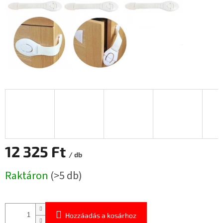
12 325 Ft
/ db
Egységár:
Raktáron
(>5 db)
Hozzáadás a kosárhoz