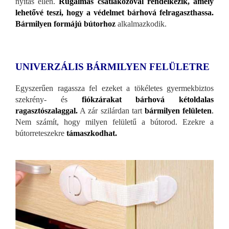
nyitás ellen.
Rugalmas csatlakozóval rendelkezik, amely
lehetővé teszi, hogy a védelmet bárhová felragaszthassa.
Bármilyen formájú bútorhoz
alkalmazkodik.
UNIVERZÁLIS BÁRMILYEN FELÜLETRE
Egyszerűen ragassza fel ezeket a tökéletes gyermekbiztos
szekrény- és
fiókzárakat bárhová kétoldalas
ragasztószalaggal.
A zár szilárdan tart
bármilyen felületen
.
Nem számít, hogy milyen felületű a bútorod. Ezekre a
bútorreteszekre
támaszkodhat.