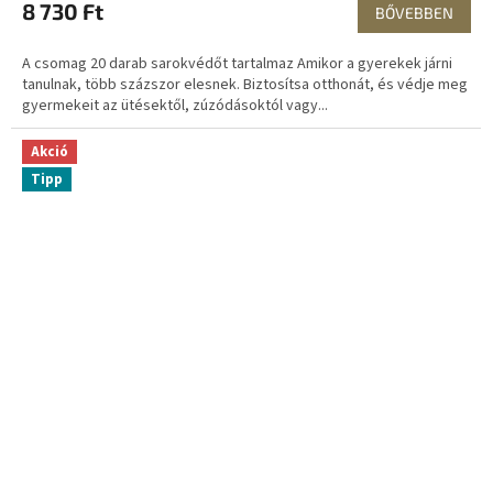
8 730 Ft
BŐVEBBEN
A csomag 20 darab sarokvédőt tartalmaz Amikor a gyerekek járni
tanulnak, több százszor elesnek. Biztosítsa otthonát, és védje meg
gyermekeit az ütésektől, zúzódásoktól vagy...
Akció
Tipp