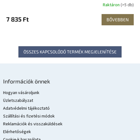
Raktáron
(>5 db)
7 835 Ft
BŐVEBBEN
ÖSSZES KAPCSOLÓDÓ TERMÉK MEGJELENÍTÉSE
L
á
Információk önnek
b
l
Hogyan vásároljunk
é
Üzletszabályzat
c
Adatvédelmi tájékoztató
Szállítási és fizetési módok
Reklamációk és visszaküldések
Elérhetőségek
Cookie-k használata