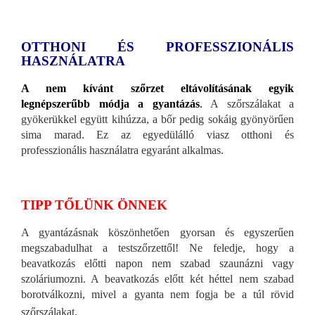
OTTHONI ÉS PROFESSZIONÁLIS
HASZNÁLATRA
A nem kívánt szőrzet eltávolításának egyik
legnépszerűbb módja a gyantázás
.
A szőrszálakat a
gyökerükkel együtt kihúzza, a bőr pedig sokáig gyönyörűen
sima marad. Ez az egyedülálló viasz otthoni és
professzionális használatra egyaránt alkalmas.
TIPP TŐLÜNK ÖNNEK
A gyantázásnak köszönhetően gyorsan és egyszerűen
megszabadulhat a testszőrzettől! Ne feledje, hogy a
beavatkozás előtti napon nem szabad szaunázni vagy
szoláriumozni. A beavatkozás előtt két héttel nem szabad
borotválkozni, mivel a gyanta nem fogja be a túl rövid
szőrszálakat.