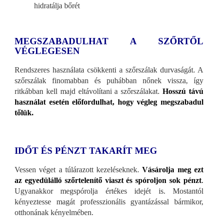
hidratálja bőrét
MEGSZABADULHAT A SZŐRTŐL
VÉGLEGESEN
Rendszeres használata csökkenti a szőrszálak durvaságát. A
szőrszálak finomabban és puhábban nőnek vissza, így
ritkábban kell majd eltávolítani a szőrszálakat.
Hosszú távú
használat esetén előfordulhat, hogy végleg megszabadul
tőlük.
IDŐT ÉS PÉNZT TAKARÍT MEG
Vessen véget a túlárazott kezeléseknek.
Vásárolja meg ezt
az egyedülálló szőrtelenítő viaszt és spóroljon sok pénzt
.
Ugyanakkor megspórolja értékes idejét is. Mostantól
kényeztesse magát professzionális gyantázással bármikor,
otthonának kényelmében.