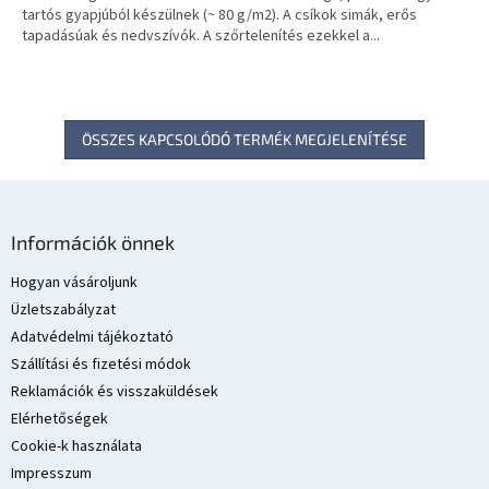
tartós gyapjúból készülnek (~ 80 g/m2). A csíkok simák, erős
tapadásúak és nedvszívók. A szőrtelenítés ezekkel a...
ÖSSZES KAPCSOLÓDÓ TERMÉK MEGJELENÍTÉSE
L
á
Információk önnek
b
l
Hogyan vásároljunk
é
Üzletszabályzat
c
Adatvédelmi tájékoztató
Szállítási és fizetési módok
Reklamációk és visszaküldések
Elérhetőségek
Cookie-k használata
Impresszum