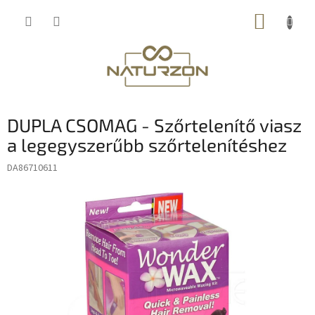
Ugrás
KOSÁR
a
fő
tartalomhoz
DUPLA CSOMAG - Szőrtelenítő viasz
a legegyszerűbb szőrtelenítéshez
DA86710611