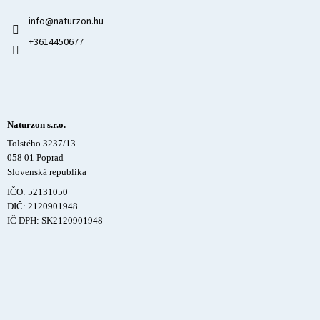
info
@
naturzon.hu
+3614450677
Naturzon s.r.o.
Tolstého 3237/13
058 01 Poprad
Slovenská republika
IČO: 52131050
DIČ: 2120901948
IČ DPH: SK2120901948