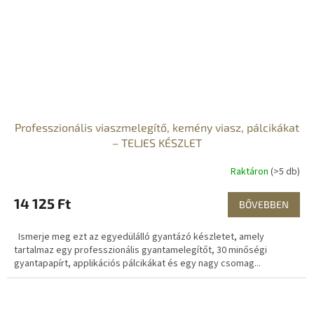
Professzionális viaszmelegítő, kemény viasz, pálcikákat
– TELJES KÉSZLET
Raktáron
(>5 db)
14 125 Ft
BŐVEBBEN
Ismerje meg ezt az egyedülálló gyantázó készletet, amely
tartalmaz egy professzionális gyantamelegítőt, 30 minőségi
gyantapapírt, applikációs pálcikákat és egy nagy csomag...