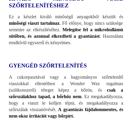
SZŐRTELENÍTÉSHEZ
Ez a készlet kiváló minőségű anyagokból készült és
minőségi viaszt tartalmaz
.
Fő előnye, hogy nincs szüksége
semmire az elkészítéséhez.
Melegítse fel a mikrohullámú
sütőben, és azonnal elkezdheti a gyantázást
.
Használata
rendkívül egyszerű és kényelmes.
GYENGÉD SZŐRTELENÍTÉS
A cukorpasztával vagy a hagyományos szőrtelenítő
viaszokkal ellentétben a Wonder Wax rugalmas
(szilikonszerű) réteget képez a bőrön, és
csak a
szőrszálakhoz tapad, a bőrhöz nem
.
Ez megakadályozza,
hogy a viaszt le kelljen tépni, és megakadályozza a
szőrszálak visszanövését.
A gyantázás fájdalommentes, és
nem okoz irritációt vagy bőrpírt.