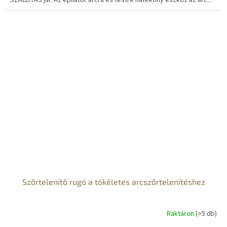
SZÁLLÍTÁS jár. Az epilátor arcra és testre hatékony eszköz az arc...
S
Szőrtelenítő rugó a tökéletes arcszőrtelenítéshez
Raktáron
(>5 db)