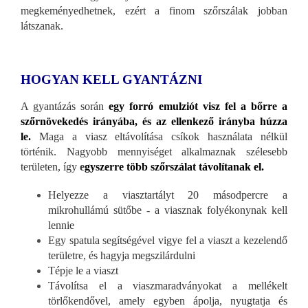
megkeményedhetnek, ezért a finom szőrszálak jobban
látszanak.
HOGYAN KELL GYANTÁZNI
A gyantázás során
egy forró emulziót visz fel a bőrre a
szőrnövekedés irányába, és az ellenkező irányba húzza
le.
Maga a viasz eltávolítása csíkok használata nélkül
történik. Nagyobb mennyiséget alkalmaznak szélesebb
területen, így
e
gyszerre több szőrszálat távolítanak el.
Helyezze a viasztartályt 20 másodpercre a
mikrohullámú sütőbe - a viasznak folyékonynak kell
lennie
Egy spatula segítségével vigye fel a viaszt a kezelendő
területre, és hagyja megszilárdulni
Tépje le a viaszt
Távolítsa el a viaszmaradványokat a mellékelt
törlőkendővel, amely egyben ápolja, nyugtatja és