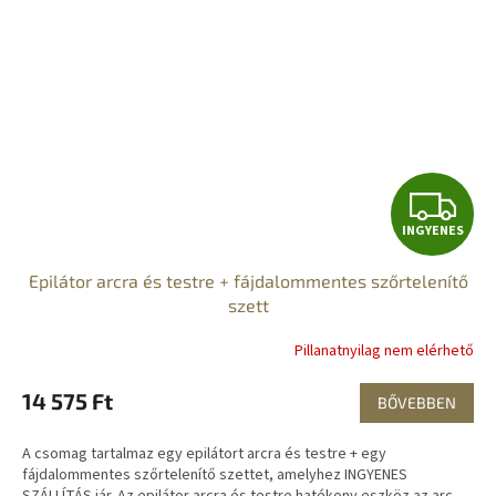
I
INGYENES
N
Epilátor arcra és testre + fájdalommentes szőrtelenítő
G
szett
Y
Pillanatnyilag nem elérhető
E
14 575 Ft
BŐVEBBEN
N
A csomag tartalmaz egy epilátort arcra és testre + egy
E
fájdalommentes szőrtelenítő szettet, amelyhez INGYENES