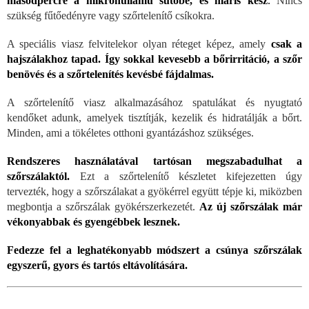
másodpercre a mikrohullámú sütőbe, és máris kész
.
Nincs
szükség fűtőedényre vagy szőrtelenítő csíkokra.
A speciális viasz felvitelekor olyan réteget képez, amely
csak a
hajszálakhoz tapad.
Így sokkal kevesebb a bőrirritáció, a szőr
benövés és a szőrtelenítés kevésbé fájdalmas.
A szőrtelenítő viasz alkalmazásához spatulákat és nyugtató
kendőket adunk, amelyek tisztítják, kezelik és hidratálják a bőrt.
Minden, ami a tökéletes otthoni gyantázáshoz szükséges.
Rendszeres használatával tartósan megszabadulhat a
szőrszálaktól.
Ezt a szőrtelenítő készletet kifejezetten úgy
tervezték, hogy a szőrszálakat a gyökérrel együtt tépje ki, miközben
megbontja a szőrszálak gyökérszerkezetét.
Az új szőrszálak már
vékonyabbak és gyengébbek lesznek.
Fedezze fel a leghatékonyabb módszert a csúnya szőrszálak
egyszerű, gyors és tartós eltávolítására.