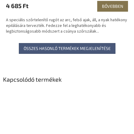
4 685 Ft
BŐVEBBEN
A speciális szőrtelenítő rugót az arc, felső ajak, áll, a nyak hatékony
epilálására tervezték. Fedezze fel a leghatékonyabb és
legbiztonságosabb módszert a csúnya szőrszálak...
ÖSSZES HASONLÓ TERMÉKEK MEGJELENÍTÉSE
Kapcsolódó termékek