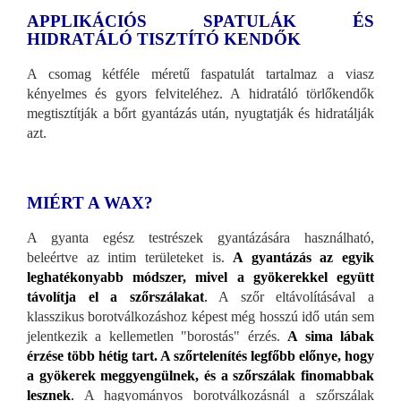
APPLIKÁCIÓS SPATULÁK ÉS
HIDRATÁLÓ TISZTÍTÓ KENDŐK
A csomag kétféle méretű faspatulát tartalmaz a viasz
kényelmes és gyors felviteléhez. A hidratáló törlőkendők
megtisztítják a bőrt gyantázás után, nyugtatják és hidratálják
azt.
MIÉRT A WAX?
A gyanta egész testrészek gyantázására használható,
beleértve az intim területeket is.
A gyantázás az egyik
leghatékonyabb módszer, mivel a gyökerekkel együtt
távolítja el a szőrszálakat
.
A szőr eltávolításával a
klasszikus borotválkozáshoz képest még hosszú idő után sem
jelentkezik a kellemetlen "borostás" érzés.
A sima lábak
érzése több hétig tart. A szőrtelenítés legfőbb előnye, hogy
a gyökerek meggyengülnek, és a szőrszálak finomabbak
lesznek
.
A hagyományos borotválkozásnál a szőrszálak