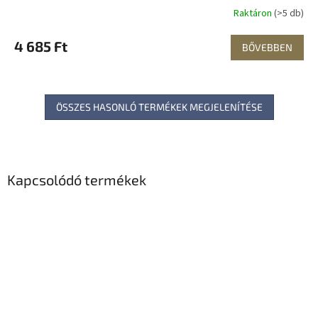
Raktáron
(>5 db)
4 685 Ft
BŐVEBBEN
ÖSSZES HASONLÓ TERMÉKEK MEGJELENÍTÉSE
Kapcsolódó termékek