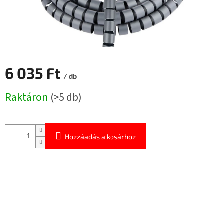
6 035 Ft
/ db
Egységár:
Raktáron
(>5 db)
Hozzáadás a kosárhoz