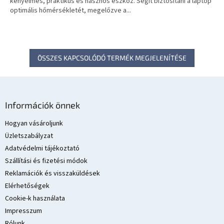
kényelmes, praktikus és hasznos eszköz. Segít biztosítani a laptop
optimális hőmérsékletét, megelőzve a...
ÖSSZES KAPCSOLÓDÓ TERMÉK MEGJELENÍTÉSE
L
á
Információk önnek
b
l
Hogyan vásároljunk
é
Üzletszabályzat
c
Adatvédelmi tájékoztató
Szállítási és fizetési módok
Reklamációk és visszaküldések
Elérhetőségek
Cookie-k használata
Impresszum
Rólunk