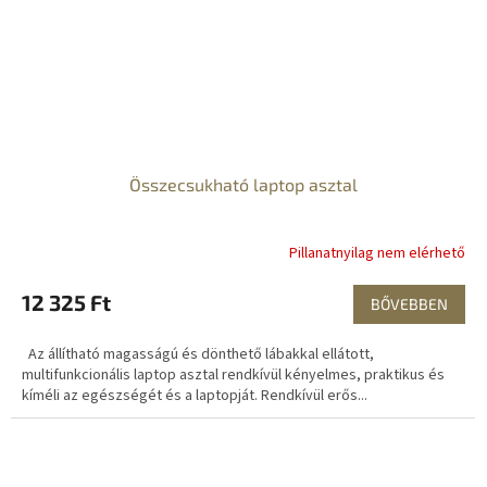
Összecsukható laptop asztal
Pillanatnyilag nem elérhető
12 325 Ft
BŐVEBBEN
Az állítható magasságú és dönthető lábakkal ellátott,
multifunkcionális laptop asztal rendkívül kényelmes, praktikus és
kíméli az egészségét és a laptopját. Rendkívül erős...