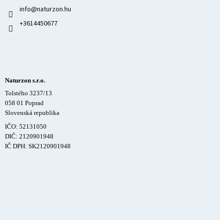
info
@
naturzon.hu
+3614450677
Naturzon s.r.o.
Tolstého 3237/13
058 01 Poprad
Slovenská republika
IČO: 52131050
DIČ: 2120901948
IČ DPH: SK2120901948