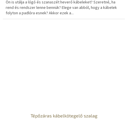
Ön is utálja a lógó és szanaszét heverő kábeleket? Szeretné, ha
rend és rendszer lenne bennük? Elege van abból, hogy a kábelek
folyton a padlóra esnek? Akkor ezek a...
Tépőzáras kábelkötegelő szalag