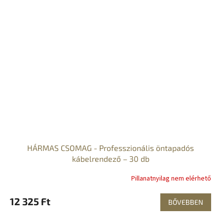
HÁRMAS CSOMAG - Professzionális öntapadós
kábelrendező – 30 db
Pillanatnyilag nem elérhető
12 325 Ft
BŐVEBBEN