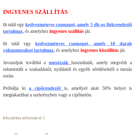
INGYENES SZÁLLÍTÁS
Itt talál egy
kedvezményes csomagot, amely 5 db-os fiókrendezőt
tartalmaz
, és amelyhez
ingyenes szállítás
jár.
Itt talál egy
kedvezményes csomagot, amely 10 darab
vákuumzsákot tartalmaz
, és amelyhez
ingyenes kiszállítás
jár.
Javasoljuk továbbá a
mosózsák
használatát, amely megvédi a
ruhaneműt a szakadástól, nyúlástól és egyéb sérülésektől a mosás
során.
Próbálja ki
a cipőrendezőt
is, amellyel akár 50% helyet is
megtakaríthat a szekrényben vagy a cipőtartón.
Részletes információ