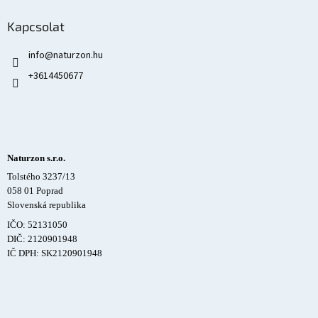
Kapcsolat
info
@
naturzon.hu
+3614450677
Naturzon s.r.o.
Tolstého 3237/13
058 01 Poprad
Slovenská republika
IČO: 52131050
DIČ: 2120901948
IČ DPH: SK2120901948