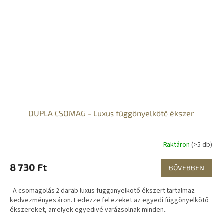
DUPLA CSOMAG - Luxus függönyelkötő ékszer
Raktáron
(>5 db)
8 730 Ft
BŐVEBBEN
A csomagolás 2 darab luxus függönyelkötő ékszert tartalmaz
kedvezményes áron. Fedezze fel ezeket az egyedi függönyelkötő
ékszereket, amelyek egyedivé varázsolnak minden...