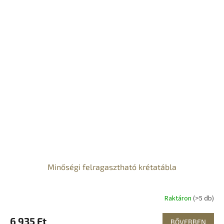
Minőségi felragasztható krétatábla
Raktáron
(>5 db)
6 935 Ft
BŐVEBBEN