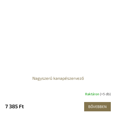
Nagyszerű kanapészervező
Raktáron
(>5 db)
7 385 Ft
BŐVEBBEN