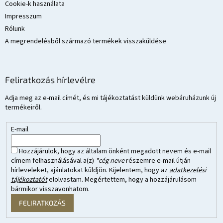
Cookie-k használata
Impresszum
Rólunk
A megrendelésből származó termékek visszaküldése
Feliratkozás hírlevélre
Adja meg az e-mail címét, és mi tájékoztatást küldünk webáruházunk új
termékeiről.
E-mail
Hozzájárulok, hogy az általam önként megadott nevem és e-mail
címem felhasználásával a(z)
*cég neve
részemre e-mail útján
hírleveleket, ajánlatokat küldjön. Kijelentem, hogy az
adatkezelési
tájékoztatót
elolvastam. Megértettem, hogy a hozzájárulásom
bármikor visszavonhatom.
FELIRATKOZÁS