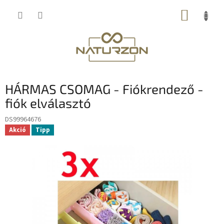
Ugrás
KOSÁR
a
fő
tartalomhoz
HÁRMAS CSOMAG - Fiókrendező -
fiók elválasztó
DS99964676
Akció
Tipp