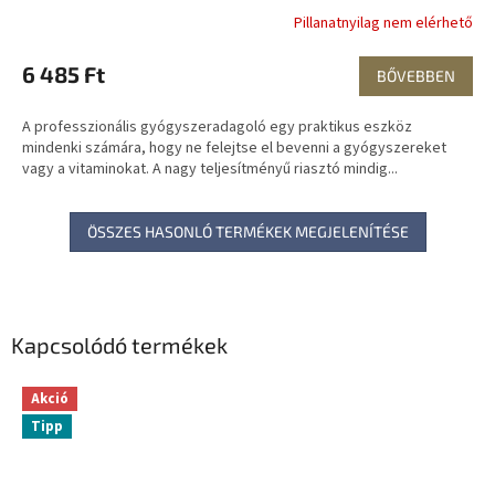
Pillanatnyilag nem elérhető
6 485 Ft
BŐVEBBEN
A professzionális gyógyszeradagoló egy praktikus eszköz
mindenki számára, hogy ne felejtse el bevenni a gyógyszereket
vagy a vitaminokat. A nagy teljesítményű riasztó mindig...
ÖSSZES HASONLÓ TERMÉKEK MEGJELENÍTÉSE
Kapcsolódó termékek
Akció
Tipp