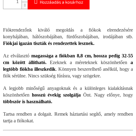
Hozzáadás a kosárhoz
Fiókrendezőnk kiváló megoldás a fiókok elrendezésére
konyhájában, hálószobájában, fürdőszobájában, irodájában stb.
Fiókjai igazán tiszták és rendezettek lesznek.
Az elválasztó
magassága a fiókban 8,8 cm, hossza pedig 32-55
cm között állítható.
Ezeknek a méreteknek köszönhetően
a
legtöbb fiókba illeszkedik
.
Könnyen beszerelhető anélkül, hogy a
fiók sérülne. Nincs szükség fúrásra, vagy szögekre.
A legjobb minőségű anyagoknak és a különleges kialakításnak
köszönhetően
hosszú évekig szolgálja
Önt. Nagy előnye, hogy
többször is használható.
Tartsa rendben a dolgait. Remek háztartási segítő, amely rendben
tartja a fiókokat.