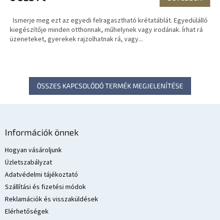
Ismerje meg ezt az egyedi felragasztható krétatáblát. Egyedülálló
kiegészítője minden otthonnak, műhelynek vagy irodának. Írhat rá
üzeneteket, gyerekek rajzolhatnak rá, vagy...
ÖSSZES KAPCSOLÓDÓ TERMÉK MEGJELENÍTÉSE
L
á
Információk önnek
b
l
Hogyan vásároljunk
é
Üzletszabályzat
c
Adatvédelmi tájékoztató
Szállítási és fizetési módok
Reklamációk és visszaküldések
Elérhetőségek