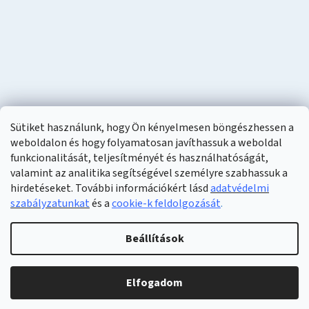
Sütiket használunk, hogy Ön kényelmesen böngészhessen a
weboldalon és hogy folyamatosan javíthassuk a weboldal
funkcionalitását, teljesítményét és használhatóságát,
valamint az analitika segítségével személyre szabhassuk a
hirdetéseket. További információkért lásd
adatvédelmi
szabályzatunkat
és a
cookie-k feldolgozását
.
Shoptet készítette
Beállítások
Copyright 2026
Naturzon
. Minden jog fenntartva.
Elfogadom