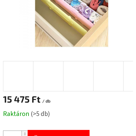
15 475 Ft
/ db
Egységár:
Raktáron
(>5 db)