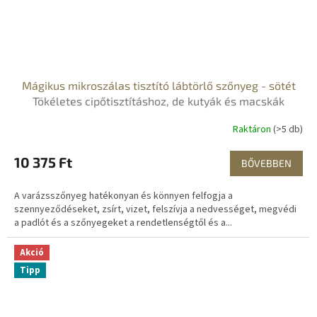
Mágikus mikroszálas tisztító lábtörlő szőnyeg - sötét
Tökéletes cipőtisztításhoz, de kutyák és macskák
számára is
Raktáron
(>5 db)
10 375 Ft
BŐVEBBEN
A varázsszőnyeg hatékonyan és könnyen felfogja a
szennyeződéseket, zsírt, vizet, felszívja a nedvességet, megvédi
a padlót és a szőnyegeket a rendetlenségtől és a...
Akció
Tipp