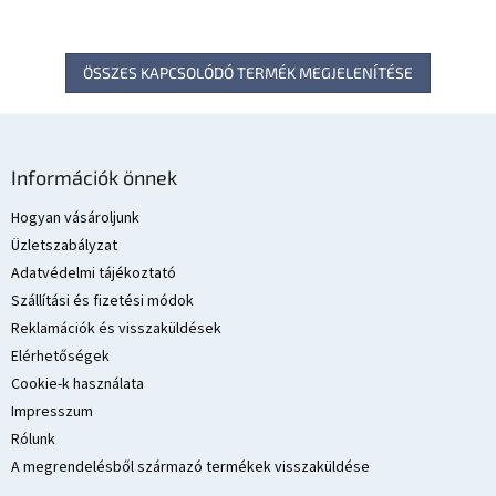
ÖSSZES KAPCSOLÓDÓ TERMÉK MEGJELENÍTÉSE
L
á
Információk önnek
b
l
Hogyan vásároljunk
é
Üzletszabályzat
c
Adatvédelmi tájékoztató
Szállítási és fizetési módok
Reklamációk és visszaküldések
Elérhetőségek
Cookie-k használata
Impresszum
Rólunk
A megrendelésből származó termékek visszaküldése