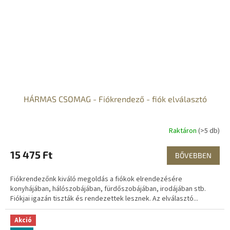
HÁRMAS CSOMAG - Fiókrendező - fiók elválasztó
Raktáron
(>5 db)
15 475 Ft
BŐVEBBEN
Fiókrendezőnk kiváló megoldás a fiókok elrendezésére
konyhájában, hálószobájában, fürdőszobájában, irodájában stb.
Fiókjai igazán tiszták és rendezettek lesznek. Az elválasztó...
Akció