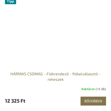
Tipp
HÁRMAS CSOMAG - Fiókrendező - fiókelválasztó -
rekeszek
Raktáron
(>5 db)
12 325 Ft
BŐVEBBEN