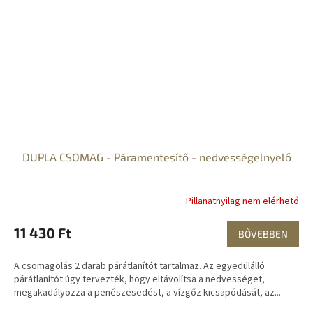
DUPLA CSOMAG - Páramentesítő - nedvességelnyelő
Pillanatnyilag nem elérhető
11 430 Ft
BŐVEBBEN
A csomagolás 2 darab párátlanítót tartalmaz. Az egyedülálló
párátlanítót úgy tervezték, hogy eltávolítsa a nedvességet,
megakadályozza a penészesedést, a vízgőz kicsapódását, az...