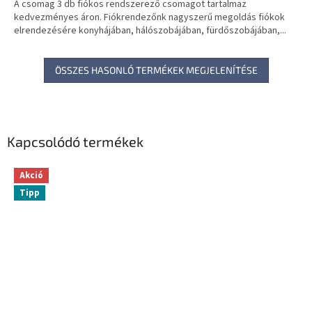
A csomag 3 db fiókos rendszerező csomagot tartalmaz
kedvezményes áron. Fiókrendezőnk nagyszerű megoldás fiókok
elrendezésére konyhájában, hálószobájában, fürdőszobájában,...
ÖSSZES HASONLÓ TERMÉKEK MEGJELENÍTÉSE
Kapcsolódó termékek
Akció
Tipp