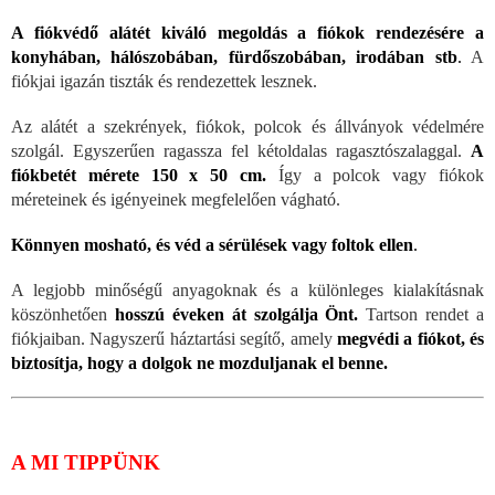
A fiókvédő alátét kiváló megoldás a fiókok rendezésére a
konyhában, hálószobában, fürdőszobában, irodában stb
.
A
fiókjai igazán tiszták és rendezettek lesznek.
Az alátét a szekrények, fiókok, polcok és állványok védelmére
szolgál. Egyszerűen ragassza fel kétoldalas ragasztószalaggal.
A
fiókbetét mérete 150 x 50 cm.
Így a polcok vagy fiókok
méreteinek és igényeinek megfelelően vágható.
Könnyen mosható, és véd a sérülések vagy foltok ellen
.
A legjobb minőségű anyagoknak és a különleges kialakításnak
köszönhetően
hosszú éveken át szolgálja Önt.
Tartson rendet a
fiókjaiban. Nagyszerű háztartási segítő, amely
megvédi a fiókot, és
biztosítja, hogy a dolgok ne mozduljanak el benne.
A MI TIPPÜNK