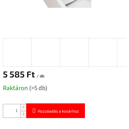
5 585 Ft
/ db
Egységár:
Raktáron
(>5 db)
Hozzáadás a kosárhoz