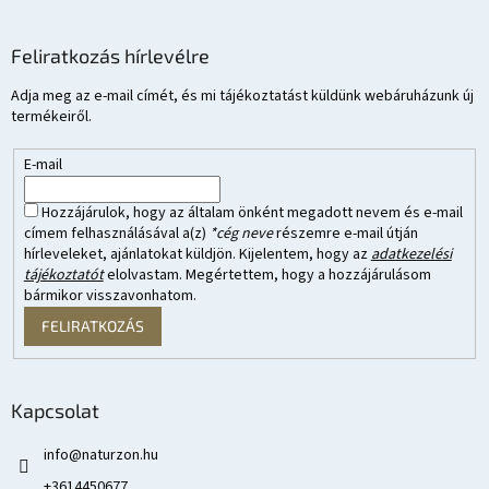
Feliratkozás hírlevélre
Adja meg az e-mail címét, és mi tájékoztatást küldünk webáruházunk új
termékeiről.
E-mail
Hozzájárulok, hogy az általam önként megadott nevem és e-mail
címem felhasználásával a(z)
*cég neve
részemre e-mail útján
hírleveleket, ajánlatokat küldjön. Kijelentem, hogy az
adatkezelési
tájékoztatót
elolvastam. Megértettem, hogy a hozzájárulásom
bármikor visszavonhatom.
FELIRATKOZÁS
Kapcsolat
info
@
naturzon.hu
+3614450677