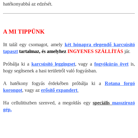
hatékonyabbá az edzését.
A MI TIPPÜNK
Itt talál egy csomagot, amely
két hónapra elegendő karcsúsító
tapaszt
tartalmaz, és amelyhez
INGYENES SZÁLLÍTÁS
jár.
Próbálja ki a
karcsúsító leggingset
, vagy a
fogyókúrás övet
is,
hogy segítsenek a hasi területről való fogyásban.
A hatékony fogyás érdekében próbálja ki a
Rotana forgó
korongot
, vagy az
erősítő expandert
.
Ha cellulitiszben szenved, a megoldás egy
speciális
masszírozó
gép.