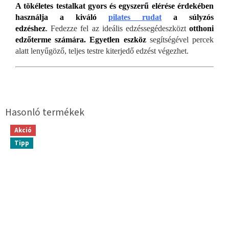
A tökéletes testalkat gyors és egyszerű elérése érdekében
használja a kiváló
pilates rudat
a súlyzós
edzéshez
.
Fedezze fel az ideális edzéssegédeszközt
otthoni
edzőterme számára. Egyetlen eszköz
segítségével percek
alatt lenyűgöző, teljes testre kiterjedő edzést végezhet.
Akció
Tipp