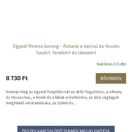
Egyedi fitness korong - Rotana
a karcsú és feszes
hasért, fenékért és lábakért
Raktáron
(>5 db)
8 730 Ft
BŐVEBBEN
Ismerje meg az egyedi forgótárcsát az aktív fogyáshoz, a vékony
és feszes has, a fenék és a lábak erősítésére, az alsó végtagok
megfelelő véráramlására, az ízületi és...
ÖSSZES KAPCSOLÓDÓ TERMÉK MEGJELENÍTÉSE