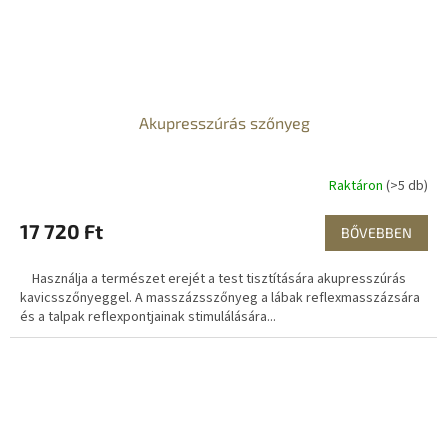
Akupresszúrás szőnyeg
Raktáron
(>5 db)
17 720 Ft
BŐVEBBEN
Használja a természet erejét a test tisztítására akupresszúrás
kavicsszőnyeggel. A masszázsszőnyeg a lábak reflexmasszázsára
és a talpak reflexpontjainak stimulálására...