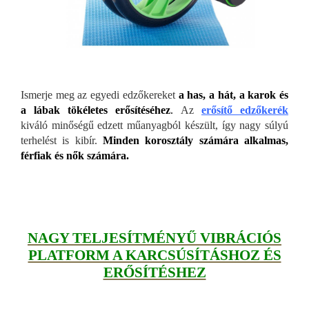
Ismerje meg az egyedi edzőkereket
a has, a hát, a karok és
a lábak tökéletes erősítéséhez
.
Az
erősítő edzőkerék
kiváló minőségű edzett műanyagból készült, így nagy súlyú
terhelést is kibír.
Minden korosztály számára alkalmas,
férfiak és nők számára.
NAGY TELJESÍTMÉNYŰ VIBRÁCIÓS
PLATFORM A KARCSÚSÍTÁSHOZ ÉS
ERŐSÍTÉSHEZ