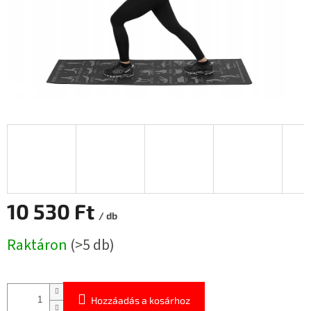
10 530 Ft
/ db
Egységár:
Raktáron
(>5 db)
Hozzáadás a kosárhoz