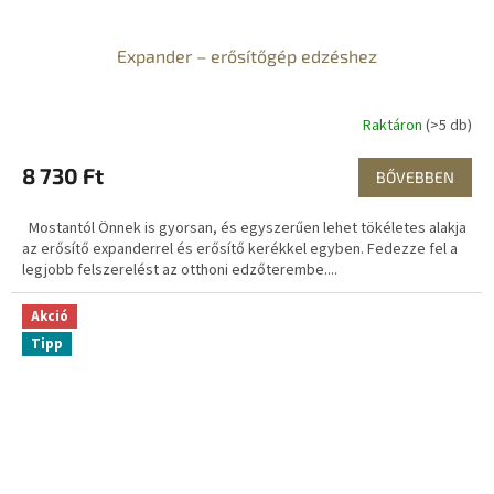
Expander – erősítőgép edzéshez
Raktáron
(>5 db)
8 730 Ft
BŐVEBBEN
Mostantól Önnek is gyorsan, és egyszerűen lehet tökéletes alakja
az erősítő expanderrel és erősítő kerékkel egyben. Fedezze fel a
legjobb felszerelést az otthoni edzőterembe....
Akció
Tipp