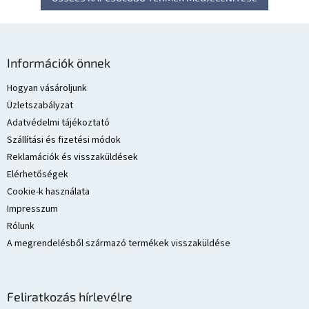
L
á
Információk önnek
b
l
Hogyan vásároljunk
é
Üzletszabályzat
c
Adatvédelmi tájékoztató
Szállítási és fizetési módok
Reklamációk és visszaküldések
Elérhetőségek
Cookie-k használata
Impresszum
Rólunk
A megrendelésből származó termékek visszaküldése
Feliratkozás hírlevélre