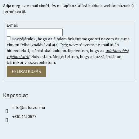
Adja meg az e-mail címét, és mi tájékoztatást küldünk webáruházunk új
termékeiről.
E-mail
Hozzájárulok, hogy az általam önként megadott nevem és e-mail
címem felhasználásával a(z)
*cég neve
részemre e-mail útján
hírleveleket, ajánlatokat küldjön. Kijelentem, hogy az
adatkezelési
tájékoztatót
elolvastam. Megértettem, hogy a hozzájárulásom
bármikor visszavonhatom.
FELIRATKOZÁS
Kapcsolat
info
@
naturzon.hu
+3614450677