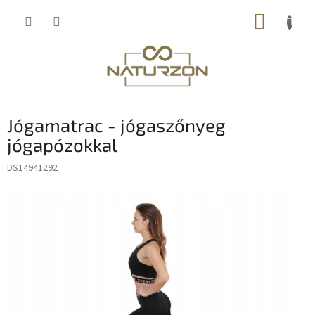
Ugrás
KOSÁR
a
fő
tartalomhoz
Jógamatrac - jógaszőnyeg
jógapózokkal
DS14941292