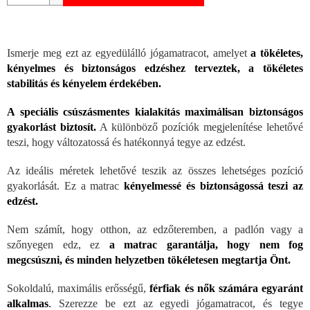
Ismerje meg ezt az egyedülálló jógamatracot, amelyet
a tökéletes,
kényelmes és biztonságos edzéshez terveztek, a tökéletes
stabilitás és kényelem érdekében.
A speciális csúszásmentes kialakítás maximálisan biztonságos
gyakorlást biztosít.
A különböző pozíciók megjelenítése lehetővé
teszi, hogy változatossá és hatékonnyá tegye az edzést.
Az ideális méretek lehetővé teszik az összes lehetséges pozíció
gyakorlását. Ez a matrac
kényelmessé és biztonságossá teszi az
edzést.
Nem számít, hogy otthon, az edzőteremben, a padlón vagy a
szőnyegen edz, ez
a matrac garantálja, hogy nem fog
megcsúszni, és minden helyzetben tökéletesen megtartja Önt.
Sokoldalú, maximális erősségű,
férfiak és nők számára egyaránt
alkalmas
.
Szerezze be ezt az egyedi jógamatracot, és tegye