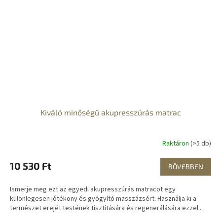
Kiváló minőségű akupresszúrás matrac
Raktáron
(>5 db)
10 530 Ft
BŐVEBBEN
Ismerje meg ezt az egyedi akupresszúrás matracot egy
különlegesen jótékony és gyógyító masszázsért. Használja ki a
természet erejét testének tisztítására és regenerálására ezzel...