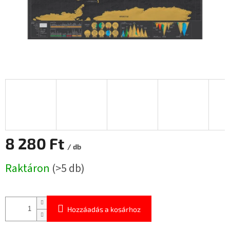
8 280 Ft
/ db
Egységár:
Raktáron
(>5 db)
Hozzáadás a kosárhoz