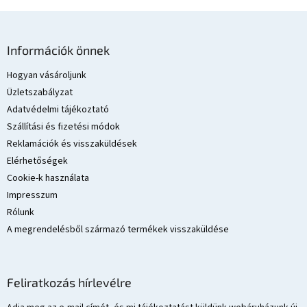
L
á
Információk önnek
b
l
Hogyan vásároljunk
é
Üzletszabályzat
c
Adatvédelmi tájékoztató
Szállítási és fizetési módok
Reklamációk és visszaküldések
Elérhetőségek
Cookie-k használata
Impresszum
Rólunk
A megrendelésből származó termékek visszaküldése
Feliratkozás hírlevélre