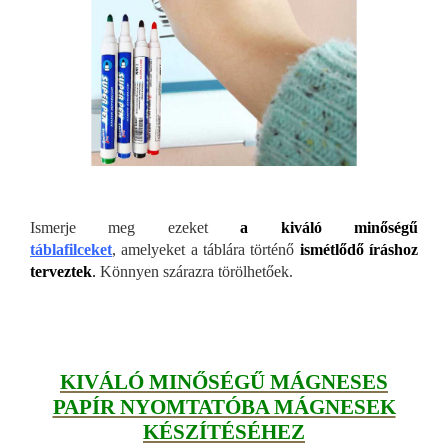
Ismerje meg ezeket
a kiváló minőségű
táblafilceket
, amelyeket a táblára történő
ismétlődő íráshoz
terveztek
.
Könnyen szárazra törölhetőek.
KIVÁLÓ MINŐSÉGŰ MÁGNESES
PAPÍR NYOMTATÓBA MÁGNESEK
KÉSZÍTÉSÉHEZ