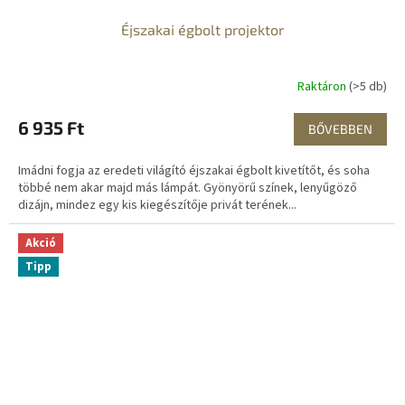
Éjszakai égbolt projektor
Raktáron
(>5 db)
6 935 Ft
BŐVEBBEN
Imádni fogja az eredeti világító éjszakai égbolt kivetítőt, és soha
többé nem akar majd más lámpát. Gyönyörű színek, lenyűgöző
dizájn, mindez egy kis kiegészítője privát terének...
Akció
Tipp