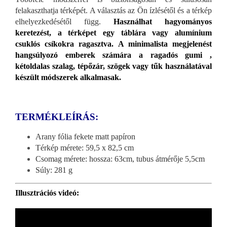
felakaszthatja térképét. A választás az Ön ízlésétől és a térkép
elhelyezkedésétől függ.
Használhat hagyományos
keretezést, a térképet egy táblára vagy alumínium
csuklós csíkokra ragasztva. A minimalista megjelenést
hangsúlyozó emberek számára a ragadós gumi ,
kétoldalas szalag, tépőzár, szögek vagy tűk használatával
készült módszerek alkalmasak.
TERMÉKLEÍRÁS:
Arany fólia fekete matt papíron
Térkép mérete: 59,5 x 82,5 cm
Csomag mérete: hossza: 63cm, tubus átmérője 5,5cm
Súly: 281 g
Illusztrációs videó: