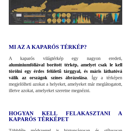
MI AZ A KAPARÓS TÉRKÉP?
A kaparós világtérkép egy nagyon eredeti,
alumíniumfóliával borított térkép, amelyet csak le kell
törölni egy érdes felületű tárggyal, és máris láthatóvá
válik az országok színes ábrázolása
.
Így a térképen
megjelölheti azokat a helyeket, amelyeket már meglátogatott,
illetve azokat, amelyeket szeretne megnézni.
HOGYAN KELL FELAKASZTANI A
KAPARÓS TÉRKÉPET
Többféle módszerrel is biztonságosan és stílusosan