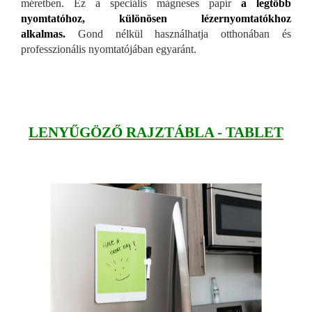
méretben. Ez a speciális mágneses papír
a
legtöbb
nyomtatóhoz, különösen lézernyomtatókhoz
alkalmas.
Gond nélkül használhatja otthonában és
professzionális nyomtatójában egyaránt.
LENYŰGÖZŐ RAJZTÁBLA - TABLET