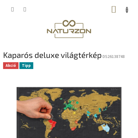
Ugrás
KOSÁR
a
fő
tartalomhoz
Kaparós deluxe világtérkép
DS26138748
Akció
Tipp