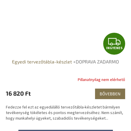
I
INGYENES
N
Egyedi tervezőtábla-készlet
+DOPRAVA ZADARMO
G
Y
Pillanatnyilag nem elérhető
E
16 820 Ft
BŐVEBBEN
N
Fedezze fel ezt az egyedülálló tervezőtábla-készletet bármilyen
E
tevékenység tökéletes és pontos megtervezéséhez. Nem számít,
hogy munkahelyi ügyeket, szabadidős tevékenységeket...
S