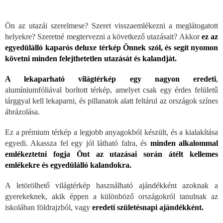
Ön az utazái szerelmese? Szeret visszaemlékezni a meglátogatott
helyekre? Szeretné megtervezni a következő utazásait? Akkor
ez az
egyedülálló kaparós deluxe térkép Önnek szól, és segít nyomon
követni minden felejthetetlen utazását és kalandját.
A lekaparható világtérkép egy nagyon eredeti
,
alumíniumfóliával borított térkép, amelyet csak egy érdes felületű
tárggyal kell lekaparni, és pillanatok alatt feltárul az országok színes
ábrázolása.
Ez a prémium térkép a legjobb anyagokból készült, és a kialakítása
egyedi. Akassza fel egy jól látható falra, és
minden alkalommal
emlékeztetni fogja Önt az utazásai során átélt kellemes
emlékekre és egyedülálló kalandokra.
A letörölhető világtérkép használható ajándékként azoknak a
gyerekeknek, akik éppen a különböző országokról tanulnak az
iskolában földrajzból, vagy
eredeti születésnapi ajándékként.