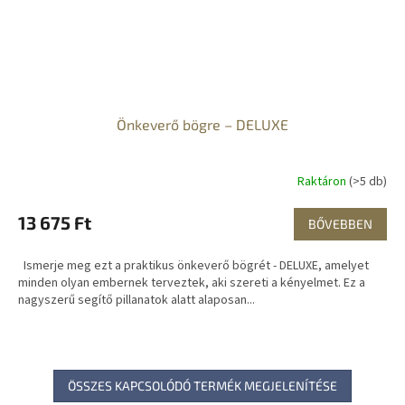
Önkeverő bögre – DELUXE
Raktáron
(>5 db)
13 675 Ft
BŐVEBBEN
Ismerje meg ezt a praktikus önkeverő bögrét - DELUXE, amelyet
minden olyan embernek terveztek, aki szereti a kényelmet. Ez a
nagyszerű segítő pillanatok alatt alaposan...
ÖSSZES KAPCSOLÓDÓ TERMÉK MEGJELENÍTÉSE