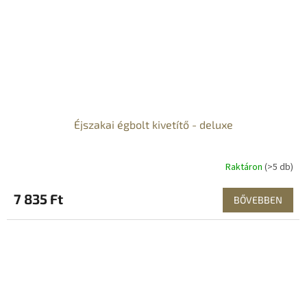
Éjszakai égbolt kivetítő - deluxe
Raktáron
(>5 db)
7 835 Ft
BŐVEBBEN