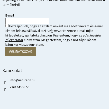
Adja meg az e-mail címét, és mi tájékoztatást küldünk webáruházunk új
termékeiről.
E-mail
Hozzájárulok, hogy az általam önként megadott nevem és e-mail
címem felhasználásával a(z)
*cég neve
részemre e-mail útján
hírleveleket, ajánlatokat küldjön. Kijelentem, hogy az
adatkezelési
tájékoztatót
elolvastam. Megértettem, hogy a hozzájárulásom
bármikor visszavonhatom.
FELIRATKOZÁS
Kapcsolat
info
@
naturzon.hu
+3614450677